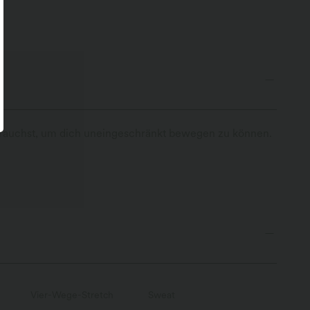
u brauchst, um dich uneingeschränkt bewegen zu können.
Vier-Wege-Stretch
Sweat