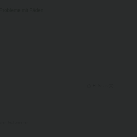
 Probleme mit Fäden!
Hilfreich
(
0
)
nalen Text ansehen