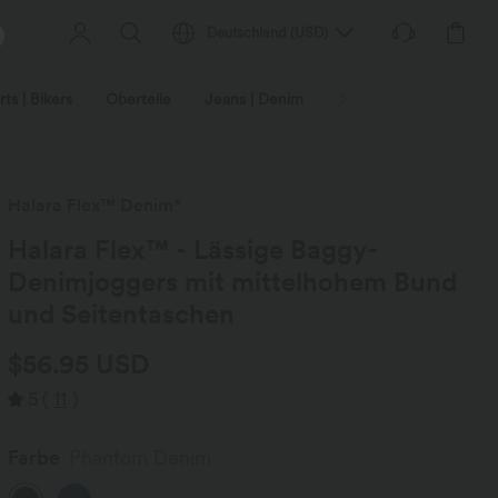
Deutschland
(
USD
)
ts | Bikers
Oberteile
Jeans | Denim
Leggings
Plus-Size
Halara Flex™ Denim*
Halara Flex™ - Lässige Baggy-
Denimjoggers mit mittelhohem Bund
und Seitentaschen
$56.95 USD
5
(
11
)
Farbe
Phantom Denim