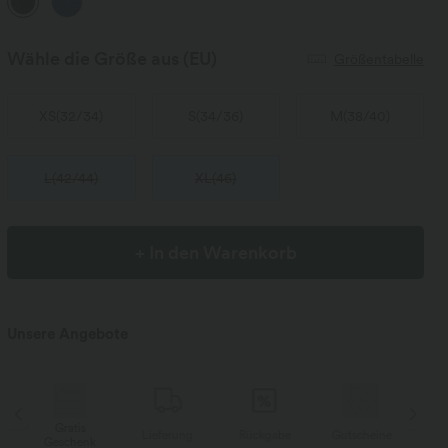
Wähle die Größe aus
(EU)
Größentabelle
XS
(
32/34
)
S
(
34/36
)
M
(
38/40
)
L
(
42/44
)
XL
(
46
)
+ In den Warenkorb
Unsere Angebote
Gratis
Lieferung
Rückgabe
Gutscheine
Li
Geschenk