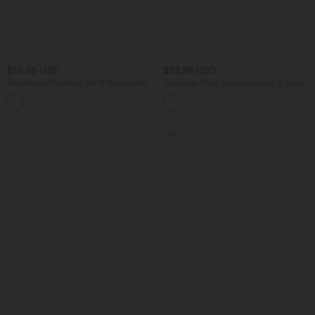
$56.95 USD
$33.95 USD
Ärmelloses Midikleid mit V-Ausschnitt,
Gerippter Maxi-Freizeitrock in A-Linie
Seitentaschen und Reißverschluss
mit hohem Bund und Schlitzsaum
Sale