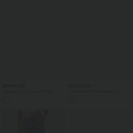
$44.95 USD
$72.95 USD
Lässiges Top mit kurzen Ärmeln,
Fließendes Midi-Arbeitskleid mit
integriertem BH, One-Shoulder-Design,
Seitentaschen, Fledermausärmeln und
Polka-Dots und abgerundetem Saum
Bauchkontrolle