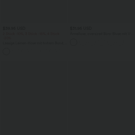
$39.95 USD
$31.95 USD
2 Stück -10%, 3 Stück -15%, 4 Stück
Ärmellose, oversized Büro-Bluse mit V-
-20%
Ausschnitt - knitterfrei
Lässige Leinen-Hose mit hohem Bund,
Kordelzug, weitem Bein und Taschen
+5