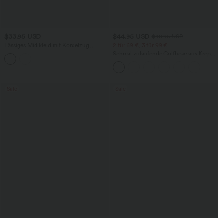
$33.95 USD
$44.95 USD
$48.95 USD
Lässiges Midikleid mit Kordelzug,
2 für 69 €, 3 für 99 €
Schlitz und geschwungenem Saum
Schmal zulaufende Golfhose aus Krepp
mit hohem Bund und Seitentaschen
Sale
Sale