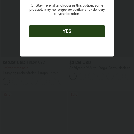
Or
Stay here
, after choosing this option, some
products may no longer be available for delivery
to your location.
YES
$52.95 USD
$31.95 USD
$61.95 USD
limited time sale
Softlyzero™ Airy - Yoga-Bermudashorts
mit hohem Bund, mehreren Taschen
Lässiger, rückenfreier Jumpsuit mit
und InstantCool
Seitentaschen
+10
Sale
Sale