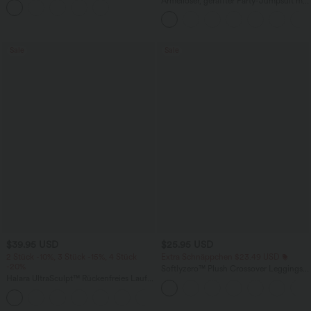
Ärmelloser, geraffter Party-Jumpsuit mit
mehreren Taschen
V-Ausschnitt, Seitentaschen und
unsichtbarem Reißverschluss - pipi-
praktisch
Sale
Sale
$39.95 USD
$25.95 USD
2 Stück -10%, 3 Stück -15%, 4 Stück
Extra Schnäppchen $23.49 USD
-20%
Softlyzero™ Plush Crossover Leggings
Halara UltraSculpt™ Rückenfreies Lauf-
mit Taschen
Tanktop mit U-Ausschnitt und
+11
überkreuztem, abgerundetem Saum