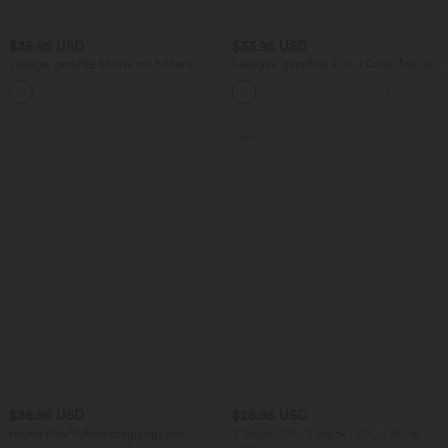
$36.95 USD
$33.95 USD
Lässige, geraffte Shorts mit hohem
Lässiges, gerafftes 2-in-1 Cami-Top mit
Bund, mehreren Taschen und Poka-Dots
verstellbaren Trägern und integriertem
- 7,6 cm
BH
Sale
$36.95 USD
$25.95 USD
Halara Flex™ Arbeitsleggings aus
2 Stück -10%, 3 Stück -15%, 4 Stück
elastischem Strick-Denim mit hohem
-20%