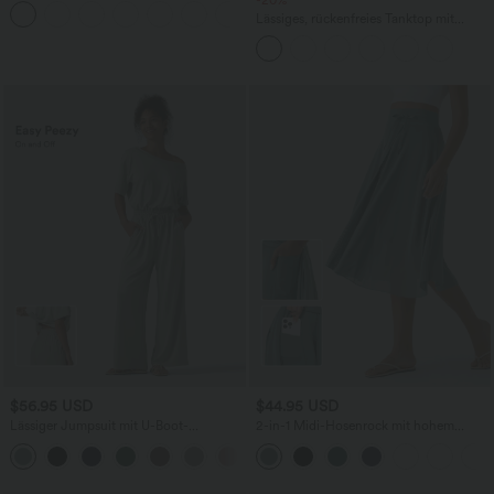
+1
Bund und mehreren Taschen
Lässiges, rückenfreies Tanktop mit
verstellbaren Trägern, gedrehtem
Rückendesign und Schnalle
$56.95 USD
$44.95 USD
Lässiger Jumpsuit mit U-Boot-
2-in-1 Midi-Hosenrock mit hohem
Ausschnitt, Seitentaschen, kurzen
Bund, Seitentaschen, Kordelzug und
Ärmeln und Kordelzug - Easy Peezy
kontrastierendem Netz
Edition