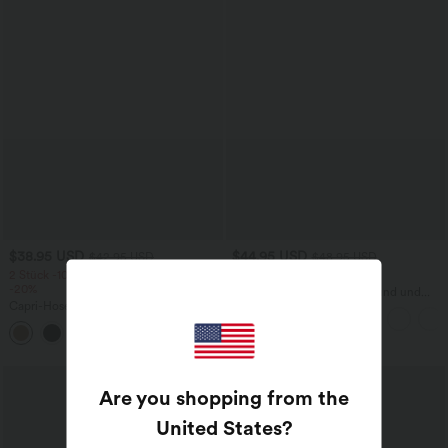
$38.95 USD
$44.95 USD
$42.95 USD
$48.95 USD
2 Stück -10%, 3 Stück -15%, 4 Stück
2 für 69 €, 3 für 99 €
-20%
Schlaghose mit mittlerem Bund und
Capri-Hose mit hohem Bund und
seitlichen Reißverschlusstaschen
Seitentaschen - leinenähnliches Material
+7
Are you shopping from the
United States
?