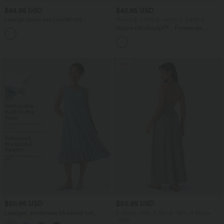
$64.95 USD
$42.95 USD
Lässige Jeans aus Lyocell mit
Nimm 3, zahle 2; nimm 6, zahle 4
mittelhohem Bund, mehreren Taschen
Halara UltraSculpt™ - Formende
und Kordelzug
Workout-Leggings mit hohem Bund,
Seitentaschen, Booty-Scrunch und
Bauchkontrolle
Sale
$50.95 USD
$50.95 USD
Lässiges, ärmelloses Midikleid mit
2 Stück -10%, 3 Stück -15%, 4 Stück
Rundhalsausschnitt, integriertem BH
-20%