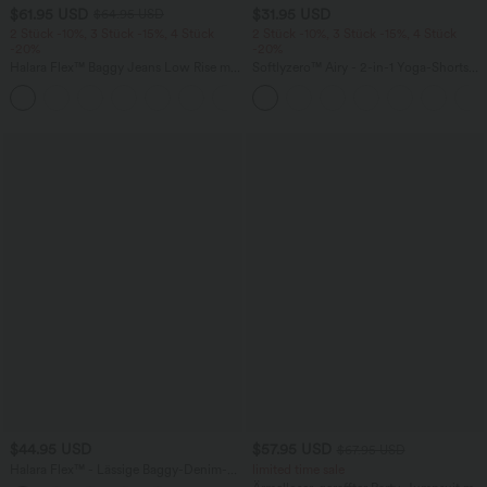
$61.95 USD
$31.95 USD
$64.95 USD
2 Stück -10%, 3 Stück -15%, 4 Stück
2 Stück -10%, 3 Stück -15%, 4 Stück
-20%
-20%
Halara Flex™ Baggy Jeans Low Rise mit
Softlyzero™ Airy - 2-in-1 Yoga-Shorts
Knopf und Reißverschluss, mehreren
mit superhohem Bund, mehreren
+5
Taschen, weitem Bein
Taschen und InstantCool - 17,78 cm
$44.95 USD
$57.95 USD
$67.95 USD
Halara Flex™ - Lässige Baggy-Denim-
limited time sale
Shorts mit hohem Crossover-Bund und