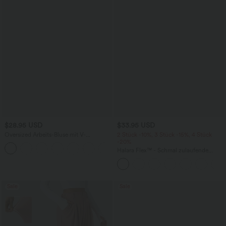
$28.95 USD
$33.95 USD
Oversized Arbeits-Bluse mit V-
2 Stück -10%, 3 Stück -15%, 4 Stück
Ausschnitt und kurzen Ärmeln -
-20%
+1
knitterfrei
Halara Flex™ - Schmal zulaufende
Bürohose mit hohem Bund,
Seitentaschen und Waffelstoff
Sale
Sale