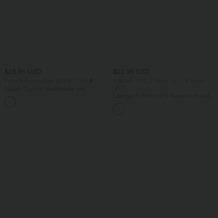
$25.95 USD
$22.95 USD
Extra Schnäppchen $23.49 USD
2 Stück -10%, 3 Stück -15%, 4 Stück
-20%
Blusen-Top mit Neckholder und
Schlüssellochausschnitt, plissiert,
Lässiges T-Shirt mit V-Ausschnitt und
+3
ärmellos, abgerundeter Saum
kurzen Ärmeln