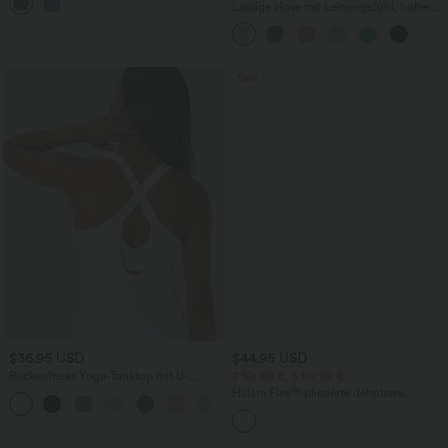
mehreren Taschen
Lässige Hose mit Leinengefühl, hoher
Taille, Kordelzug an der Seite und
weitem Bein
Sale
$36.95 USD
$44.95 USD
Rückenfreies Yoga-Tanktop mit U-
2 für 69 €, 3 für 99 €
Ausschnitt, überkreuzten Trägern und
Halara Flex™ plissierte dehnbare
abgerundetem Saum
Stoffhose mit hohem Bund,
Seitentaschen und geradem Bein