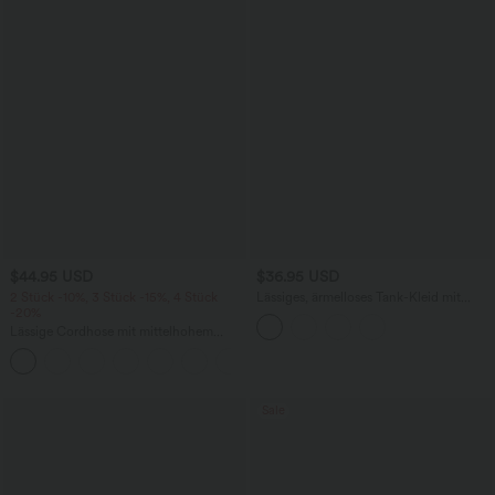
$44.95 USD
$36.95 USD
2 Stück -10%, 3 Stück -15%, 4 Stück
Lässiges, ärmelloses Tank-Kleid mit
-20%
Rundhalsausschnitt und Seitentaschen
Lässige Cordhose mit mittelhohem
Bund, Reißverschluss und Seitentaschen
+7
Sale