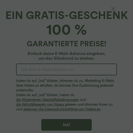
EIN GRATIS-GESCHENK
Halara Flex™ Denim*
100 %
Halara Flex™ Low Rise Wide Leg Washed
Stretchy Knit Casual Jeans mit mehreren
Taschen
5
(
12
)
GARANTIERTE PREISE!
$39.95 USD
$72.95 USD
Einfach deine E-Mail-Adresse eingeben,
um das Glücksrad zu drehen.
Indem du auf „los!“ klicken, stimmen du zu, Marketing-E-Mails
über Halara zu erhalten. du können Ihre Zustimmung jederzeit
widerrufen.
Indem du auf „los!“ klicken, haben du
die Allgemeinen Geschäftsbedingungen
und
die Aktivitätsregeln von Halara
gelesen und stimmen ihnen zu
und
erkennen die Datenschutzrichtlinie von Halara an
.
los!