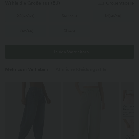
Wähle die Größe aus
(EU)
Größentabelle
XS
(
32/34
)
S
(
34/36
)
M
(
38/40
)
L
(
42/44
)
XL
(
46
)
+ In den Warenkorb
Mehr zum Verlieben
Ähnliche Kleidungsstile