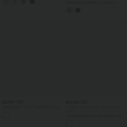
und Rüschensaum
Rückenfreies, gedrehtes Urlaubs-
Maxikleid mit Seitentaschen und Schlitz
Sale
$27.95 USD
$39.95 USD
SoftlyZero™ - 2-in-1 Yoga-Shorts mit
2 Stück -10%, 3 Stück -15%, 4 Stück
hohem Crossover-Bund, mehreren
-20%
Taschen und Ösen - schnelltrocknend,
Lässiger Maxirock in Leinenoptik mit
7,6 cm
hohem Bund und Kordelzug