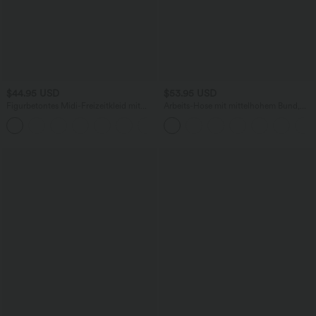
$44.95 USD
$53.95 USD
Figurbetontes Midi-Freizeitkleid mit
Arbeits-Hose mit mittelhohem Bund,
Schlitz, rückenfreiem Korsett mit
Seitentaschen und Barrel-Leg
+6
quadratischem Ausschnitt und Rüschen