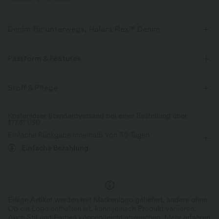
PRODUKT ID: 02783137
Denim für unterwegs, Halara Flex™ Denim
Sieht aus wie Denim, fühlt sich an wie Athleisure. Halara Flex™ Denim
gibt dir die Dehnbarkeit und Weichheit, die du brauchst, um dich
Passform & Features
uneingeschränkt bewegen zu können.
Für: Freizeitaktivitäten
flacher Bund
Gesäßtaschen
Stoff & Pflege
Vier-Wege-Stretch
weich
Seitentaschen
Knopfleiste
Reißverschluss
bequem wie Leggings
Leichtgewichtig
Kostenloser Standardversand bei einer Bestellung über
$77.37 USD
bodenlang
mit niedrigem Bund
baggy
Einfache Rückgabe innerhalb von 30 Tagen
Vier-Wege-Stretch
Einfache Bezahlung
Einige Artikel werden mit Markenlogo geliefert, andere ohne.
Ob ein Logo enthalten ist, kann je nach Produkt variieren.
Auch Stil und Farben können leicht abweichen.
Mehr erfahren