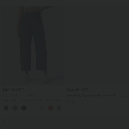
Sale
$42.95 USD
$44.95 USD
2 für 69 €, 3 für 99 €
Geraffter, figurbetonter 2-in-1 Midirock
aus Kunstleder mit hohem Bund und
DayStretch - Lässige Hose mit hohem
abgerundetem Saum
Bund, Seitentaschen und Barrel-Leg
+5
Sale