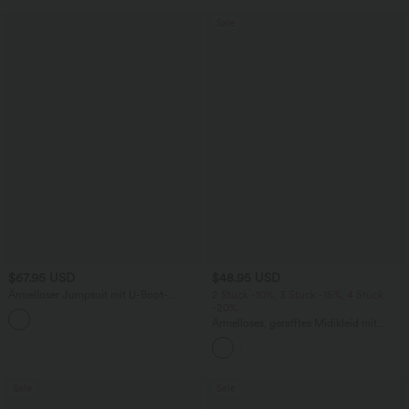
Sale
$67.95 USD
$48.95 USD
Ärmelloser Jumpsuit mit U-Boot-
2 Stück -10%, 3 Stück -15%, 4 Stück
Ausschnitt, Seitentaschen, seitlichen
-20%
+8
Bindebändern, Streifen und InstantCool
Ärmelloses, gerafftes Midikleid mit
- Easy Peezy Edition
eckigem Ausschnitt, integriertem BH
und überkreuztem Rückendesign
Sale
Sale