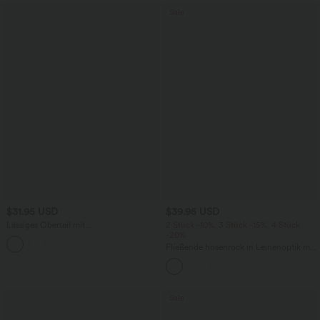
Sale
$31.95 USD
$39.95 USD
Lässiges Oberteil mit
2 Stück -10%, 3 Stück -15%, 4 Stück
Rundhalsausschnitt und
-20%
+1
Fledermausärmeln
Fließende hosenrock in Leinenoptik mit
mittelhohem Bund, Seitentaschen und
weitem Bein
Sale