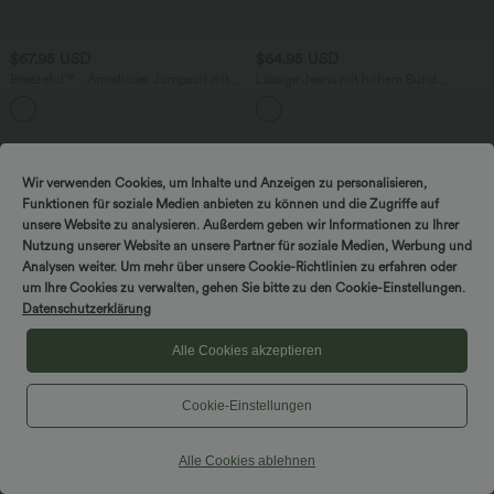
$67.95 USD
$64.95 USD
Breezeful™ - Ärmelloser Jumpsuit mit
Lässige Jeans mit hohem Bund
Seitentaschen - schnelltrocknend, Easy
mehreren Taschen und weitem Bein
Peezy Edition
Sale
Wir verwenden Cookies, um Inhalte und Anzeigen zu personalisieren,
Funktionen für soziale Medien anbieten zu können und die Zugriffe auf
unsere Website zu analysieren. Außerdem geben wir Informationen zu Ihrer
Nutzung unserer Website an unsere Partner für soziale Medien, Werbung und
Analysen weiter. Um mehr über unsere Cookie-Richtlinien zu erfahren oder
um Ihre Cookies zu verwalten, gehen Sie bitte zu den Cookie-Einstellungen.
Datenschutzerklärung
Alle Cookies akzeptieren
Cookie-Einstellungen
Alle Cookies ablehnen
$44.95 USD
$50.95 USD
2 Stück -10%, 3 Stück -15%, 4 Stück