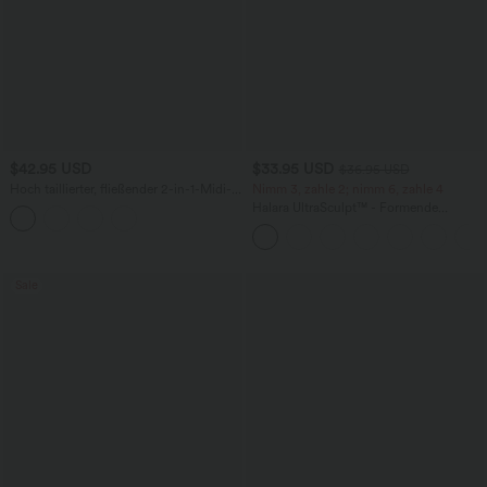
$42.95 USD
$33.95 USD
$36.95 USD
Hoch taillierter, fließender 2-in-1-Midi-
Nimm 3, zahle 2; nimm 6, zahle 4
Tanzrock mit Seitentasche
Halara UltraSculpt™ - Formende
Workout-Leggings mit hohem Bund,
Seitentaschen und Bauchkontrolle
Sale