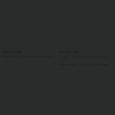
$33.95 USD
$56.95 USD
DayStretch - Arbeits-Shorts mit hohem
2 Stück -10%, 3 Stück -15%, 4 Stück
Bund, Seitentaschen und weitem Bein
-20%
+11
Halara Flex™ - Lässige, gewaschene
Baggy-Jeans aus drapiertem Lyocell mit
mittelhohem Bund, mehreren Taschen
und weitem Bein
Sale