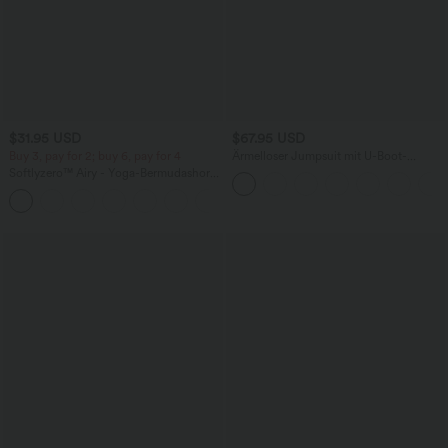
$31.95 USD
$67.95 USD
Buy 3, pay for 2; buy 6, pay for 4
Ärmelloser Jumpsuit mit U-Boot-
Ausschnitt, Seitentaschen, seitlichen
Softlyzero™ Airy - Yoga-Bermudashorts
Bindebändern, Streifen und InstantCool
mit hohem Bund, mehreren Taschen
- Easy Peezy Edition
+16
und InstantCool