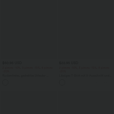
$50.95 USD
$22.95 USD
2 pieces -10%, 3 pieces -15%, 4 pieces
2 pieces -10%, 3 pieces -15%, 4 pieces
-20%
-20%
Rückenfreies, gedrehtes Urlaubs-
Lässiges T-Shirt mit V-Ausschnitt und
Maxikleid mit Seitentaschen und Schlitz
kurzen Ärmeln
+8