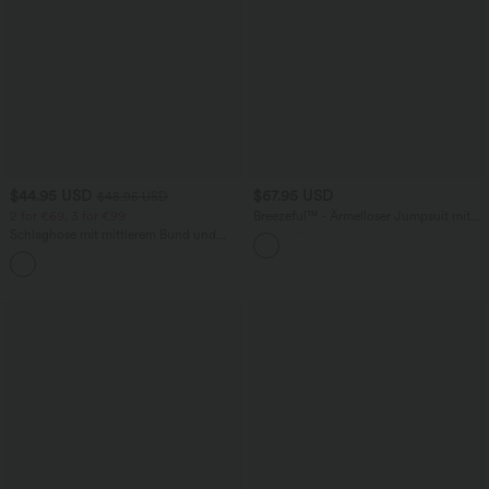
$44.95 USD
$67.95 USD
$48.95 USD
2 for €69, 3 for €99
Breezeful™ - Ärmelloser Jumpsuit mit
Seitentaschen - schnelltrocknend, Easy
Schlaghose mit mittlerem Bund und
Peezy Edition
seitlichen Reißverschlusstaschen
+12