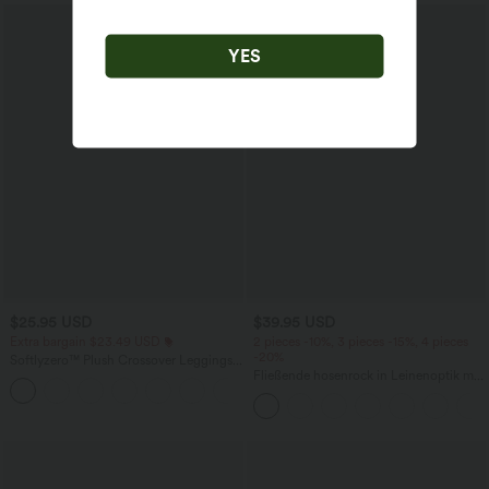
YES
$25.95 USD
$39.95 USD
Extra bargain $23.49 USD
2 pieces -10%, 3 pieces -15%, 4 pieces
-20%
Softlyzero™ Plush Crossover Leggings
mit Taschen
Fließende hosenrock in Leinenoptik mit
+16
mittelhohem Bund, Seitentaschen und
weitem Bein