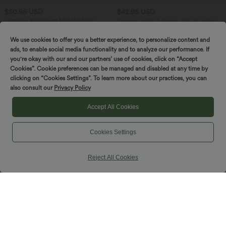
$50.95 USD
$42.95 USD
Lässiges, ärmelloses Midikleid mit
2 pieces -10%, 3 pieces -15%, 4 pieces
Rundhalsausschnitt, integriertem BH
-20%
und Rüschensaum
Lässiger, fließender Maxirock mit hohem
We use cookies to offer you a better experience, to personalize content and
Bund und Raffung
ads, to enable social media functionality and to analyze our performance. If
you're okay with our and our partners’ use of cookies, click on “Accept
Cookies”. Cookie preferences can be managed and disabled at any time by
clicking on “Cookies Settings”. To learn more about our practices, you can
also consult our
Privacy Policy
Accept All Cookies
Cookies Settings
Reject All Cookies
$31.95 USD
$42.95 USD
Ärmellose, oversized Büro-Bluse mit V-
Hoch taillierter, fließender 2-in-1-Midi-