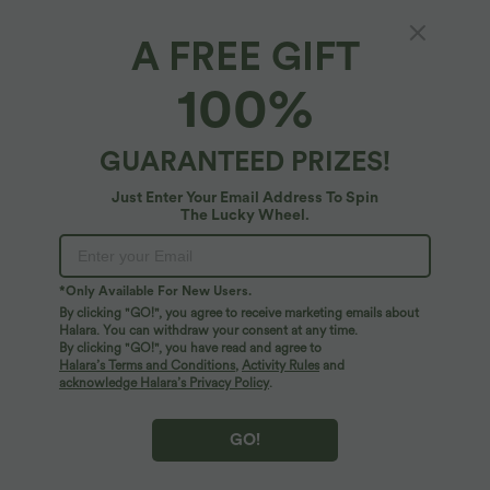
A FREE GIFT
Halara Flex™ Denim*
100%
Halara Flex™ - Verwaschene Skinny-Jeans
mit niedrigem Bund und mehreren Taschen
4.4
(
25
)
GUARANTEED PRIZES!
$64.95 USD
Just Enter Your Email Address To Spin
The Lucky Wheel.
*Only Available For New Users.
By clicking "GO!", you agree to receive marketing emails about
Halara. You can withdraw your consent at any time.
By clicking "GO!", you have read and agree to
Halara’s Terms and Conditions
,
Activity Rules
and
acknowledge Halara’s Privacy Policy
.
GO!