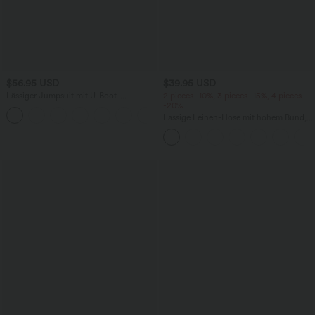
$56.95 USD
$39.95 USD
Lässiger Jumpsuit mit U-Boot-
2 pieces -10%, 3 pieces -15%, 4 pieces
Ausschnitt, Seitentaschen, kurzen
-20%
Ärmeln und Kordelzug - Easy Peezy
Lässige Leinen-Hose mit hohem Bund,
Edition
Kordelzug, weitem Bein und Taschen