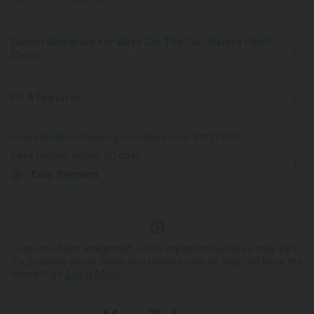
PRODUCT ID: 02806594
Denim Designed for Days On The Go, Halara Flex™
Denim
Designed to look like denim, innovated to feel like athleisure. Halara
Flex™ Denim gives you the stretch and softness that lets you move
Fit & Features
without restriction.
Flat Waist
Back Pockets
Side Pockets
Button Fly
Free standard shipping on orders over
$77.37 USD
Four-way stretch
Soft
Easy returns within 30 days
Zip Fly
Casual
7/8 Length
Low Rise
Easy Payment
Comfortable like leggings
Lightweight
Skinny
Medium Stretch
Four-Way Stretch
Logo has been integrated, some styles/colourways may vary.
It's possible some items you receive may or may not have the
brand logo.
Learn More