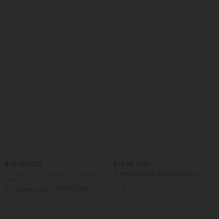
$48.95 USD
$72.95 USD
2 pieces -10%, 3 pieces -15%, 4 pieces
Fließendes Midi-Arbeitskleid mit
-20%
Seitentaschen, Fledermausärmeln und
Bauchkontrolle
Ärmelloses, gerafftes Midikleid mit
eckigem Ausschnitt, integriertem BH
und überkreuztem Rückendesign