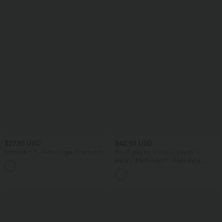
$27.95 USD
$42.95 USD
SoftlyZero™ - 2-in-1 Yoga-Shorts mit
Buy 3, pay for 2; buy 6, pay for 4
hohem Crossover-Bund, mehreren
Halara UltraSculpt™ - Formende
Taschen und Ösen - schnelltrocknend,
Workout-Leggings mit hohem Bund,
7,6 cm
Seitentaschen, Booty-Scrunch und
Bauchkontrolle