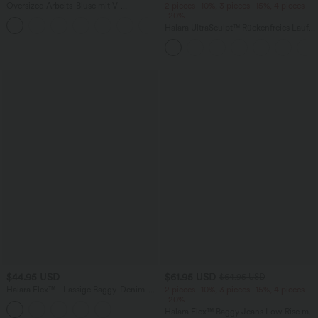
Oversized Arbeits-Bluse mit V-
2 pieces -10%, 3 pieces -15%, 4 pieces
Ausschnitt und kurzen Ärmeln -
-20%
+1
knitterfrei
Halara UltraSculpt™ Rückenfreies Lauf-
Tanktop mit U-Ausschnitt und
überkreuztem, abgerundetem Saum
$44.95 USD
$61.95 USD
$64.95 USD
Halara Flex™ - Lässige Baggy-Denim-
2 pieces -10%, 3 pieces -15%, 4 pieces
Shorts mit hohem Crossover-Bund und
-20%
mehreren Taschen
Halara Flex™ Baggy Jeans Low Rise mit