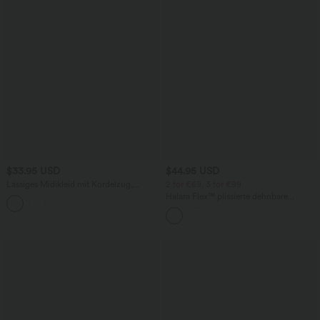
$33.95 USD
$44.95 USD
Lässiges Midikleid mit Kordelzug,
2 for €69, 3 for €99
Schlitz und geschwungenem Saum
Halara Flex™ plissierte dehnbare
Stoffhose mit hohem Bund,
Seitentaschen und geradem Bein