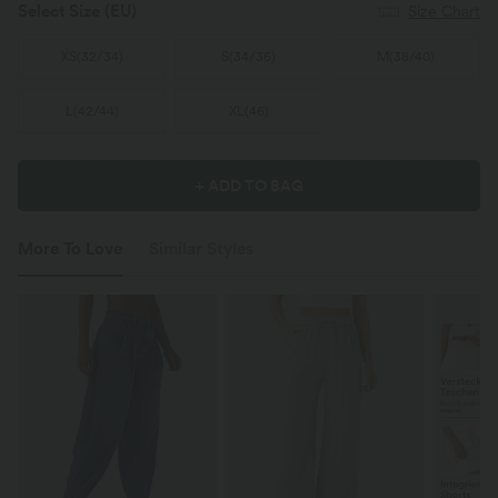
Select Size
(EU)
Size Chart
XS
(
32/34
)
S
(
34/36
)
M
(
38/40
)
L
(
42/44
)
XL
(
46
)
+ ADD TO BAG
More To Love
Similar Styles