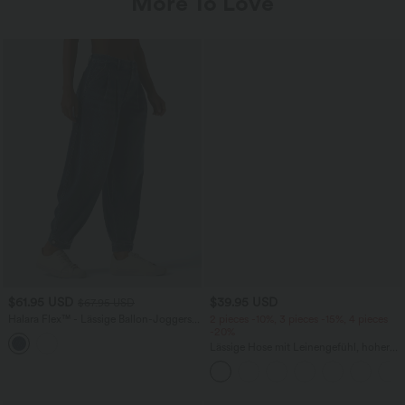
More To Love
$61.95 USD
$39.95 USD
$67.95 USD
Halara Flex™ - Lässige Ballon-Joggers
2 pieces -10%, 3 pieces -15%, 4 pieces
aus Denim mit mittelhohem Bund und
-20%
mehreren Taschen
Lässige Hose mit Leinengefühl, hoher
Taille, Kordelzug an der Seite und
weitem Bein