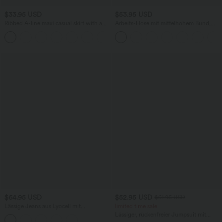
$33.95 USD
$53.95 USD
Ribbed A-line maxi casual skirt with a
Arbeits-Hose mit mittelhohem Bund,
high waistband and a slit at the hem.
Seitentaschen und Barrel-Leg
$64.95 USD
$52.95 USD
$61.95 USD
Lässige Jeans aus Lyocell mit
limited time sale
mittelhohem Bund, mehreren Taschen
Lässiger, rückenfreier Jumpsuit mit
und Kordelzug
Seitentaschen