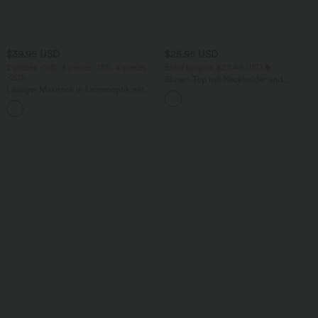
$39.95 USD
$25.95 USD
2 pieces -10%, 3 pieces -15%, 4 pieces
Extra bargain $23.49 USD
-20%
Blusen-Top mit Neckholder und
Lässiger Maxirock in Leinenoptik mit
Schlüssellochausschnitt, plissiert,
hohem Bund und Kordelzug
ärmellos, abgerundeter Saum