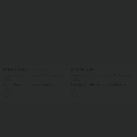
$38.95 USD
$44.95 USD
$42.95 USD
2 pieces -10%, 3 pieces -15%, 4 pieces
2 pieces -10%, 3 pieces -15%, 4 pieces
-20%
-20%
Capri-Hose mit hohem Bund und
Lässige Cordhose mit mittelhohem
Seitentaschen - leinenähnliches Material
Bund, Reißverschluss und Seitentaschen
+7