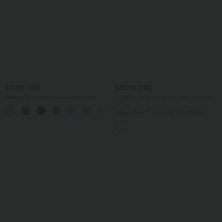
$31.95 USD
$33.95 USD
Lässige Bluse mit V-Ausschnitt und
2 pieces -10%, 3 pieces -15%, 4 pieces
kurzen Puffärmeln
-20%
Halara Flex™ - Schmal zulaufende
Bürohose mit hohem Bund,
Seitentaschen und Waffelstoff