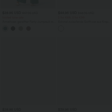
$28.95 USD
$44.95 USD
$67.95 USD
$48.95 USD
limited time sale
2 for €69, 3 for €99
Ärmelloser, geraffter Party-Jumpsuit mit
Schmal zulaufende Golfhose aus Krepp
V-Ausschnitt, Seitentaschen und
mit hohem Bund und Seitentaschen
+7
unsichtbarem Reißverschluss - pipi-
praktisch
$28.95 USD
$39.95 USD