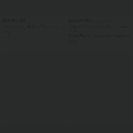
$33.95 USD
$44.95 USD
$50.95 USD
Lässiges, gerafftes 2-in-1 Cami-Top mit
2 pieces -10%, 3 pieces -15%, 4 pieces
verstellbaren Trägern und integriertem
-20%
BH
Halara Flex™ - Lässige Capri-Jeans mit
hohem Bund, mehreren Taschen und
geschlitztem Saum - slim