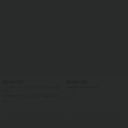
$31.95 USD
$31.95 USD
2 pieces -10%, 3 pieces -15%, 4 pieces
Lässiges Oberteil mit
-20%
Rundhalsausschnitt und
Fledermausärmeln
Softlyzero™ Airy - 2-in-1 Yoga-Shorts
mit superhohem Bund, mehreren
+23
Taschen und InstantCool - 17,78 cm