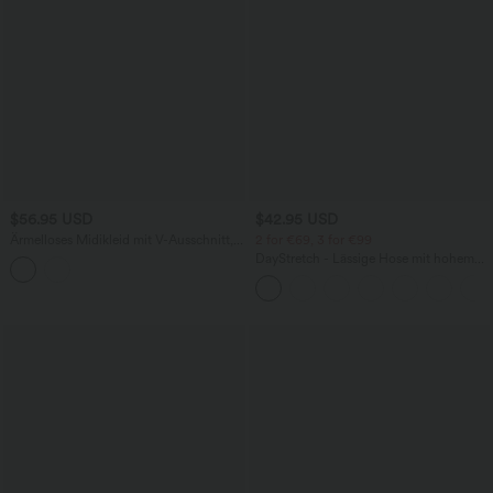
$56.95 USD
$42.95 USD
Ärmelloses Midikleid mit V-Ausschnitt,
2 for €69, 3 for €99
Seitentaschen und Reißverschluss
DayStretch - Lässige Hose mit hohem
Bund, Seitentaschen und Barrel-Leg