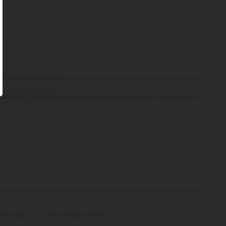
u brauchst, um dich uneingeschränkt bewegen zu können.
ehnung
Vier-Wege-Stretch