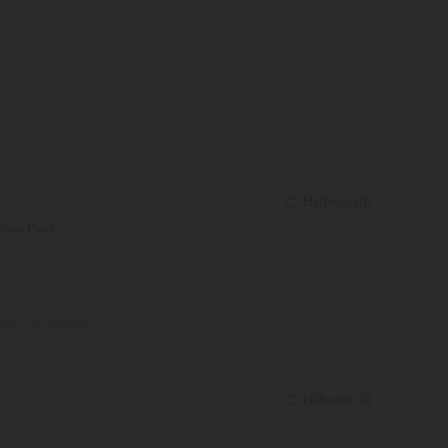
Hilfreich
(
0
)
h ein Paar!
nalen Text ansehen
Hilfreich
(
0
)