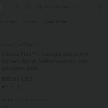
Deutschland
(
USD
)
ts | Bikers
Oberteile
Jeans | Denim
Leggings
Plus-Size
Halara Flex™ Denim*
Halara Flex™ - Lässige Jeans mit
hohem Bund, Seitentaschen und
geradem Bein
$53.95 USD
4.9
(
13
)
Farbe
Powder Blue Denim