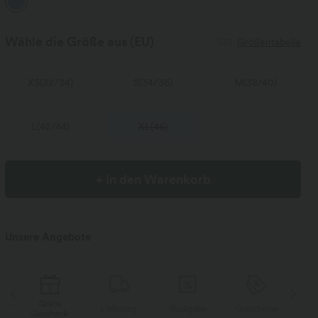
Wähle die Größe aus
(EU)
Größentabelle
XS
(
32/34
)
S
(
34/36
)
M
(
38/40
)
L
(
42/44
)
XL
(
46
)
+ In den Warenkorb
Unsere Angebote
Gratis
Lieferung
Rückgabe
Gutscheine
Li
Geschenk