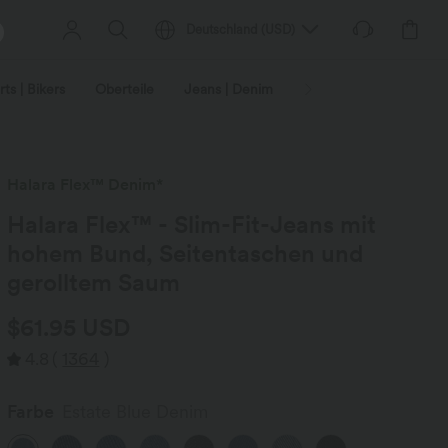
Deutschland
(
USD
)
ts | Bikers
Oberteile
Jeans | Denim
Leggings
Plus-Size
Halara Flex™ Denim*
Halara Flex™ - Slim-Fit-Jeans mit
hohem Bund, Seitentaschen und
gerolltem Saum
$61.95 USD
4.8
(
1364
)
Farbe
Estate Blue Denim