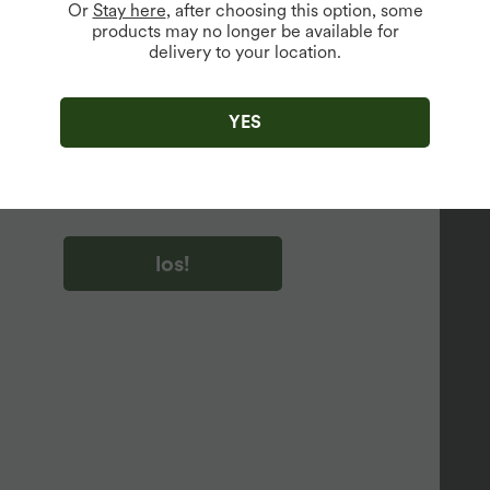
Or
Stay here
, after choosing this option, some
products may no longer be available for
delivery to your location.
u auf „los!“ klicken, stimmen du zu, Marketing-E-Mails über
zu erhalten. du können Ihre Zustimmung jederzeit widerrufen.
YES
u auf „los!“ klicken, haben du
lgemeinen Geschäftsbedingungen
und
ivitätsregeln von Halara
gelesen und stimmen ihnen zu und
n die Datenschutzrichtlinie von Halara an
.
los!