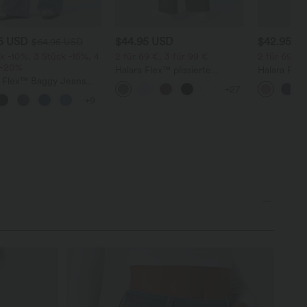
95 USD
$44.95 USD
$42.95 U
$64.95 USD
k -10%, 3 Stück -15%, 4
2 für 69 €, 3 für 99 €
2 für 69 €,
 -20%
Halara Flex™ plissierte
Halara Fle
a Flex™ Baggy Jeans
dehnbare Stoffhose mit
Stoffhose 
+27
ise mit Knopf und
hohem Bund, Seitentaschen
Waffelmust
+9
erschluss, mehreren
und geradem Bein
und weitem
en, weitem Bein