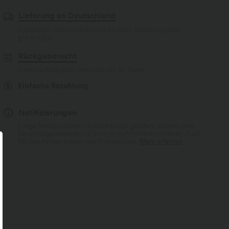
Lieferung an Deutschland
Kostenloser Standardversand bei einer Bestellung über
$77.37 USD
Rückgaberecht
Einfache Rückgabe innerhalb von 30 Tagen
Einfache Bezahlung
Notifizierungen
Einige Artikel werden mit Markenlogo geliefert, andere ohne.
Ob ein Logo enthalten ist, kann je nach Produkt variieren. Auch
Stil und Farben können leicht abweichen.
Mehr erfahren