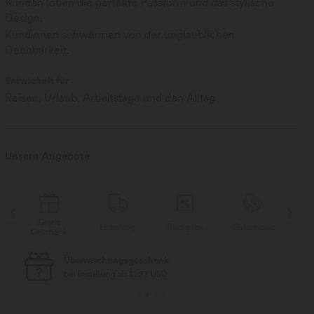
Kunden loben die perfekte Passform und das stylische
Design.
Kundinnen schwärmen von der unglaublichen
Dehnbarkeit.
Entwickelt für
Reisen, Urlaub, Arbeitstage und den Alltag
Unsere Angebote
Gratis
e
Lieferung
Rückgabe
Gutscheine
Geschenk
Ge
Kostenloser Standard-Versand
bei Bestellung ab $77 USD