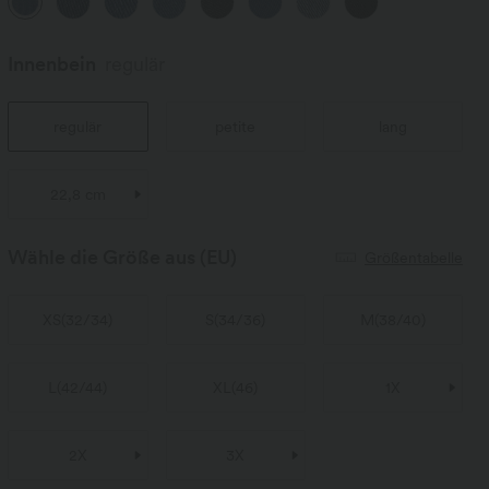
Innenbein
regulär
regulär
petite
lang
22,8 cm
Wähle die Größe aus
(EU)
Größentabelle
XS
(
32/34
)
S
(
34/36
)
M
(
38/40
)
L
(
42/44
)
XL
(
46
)
1X
2X
3X