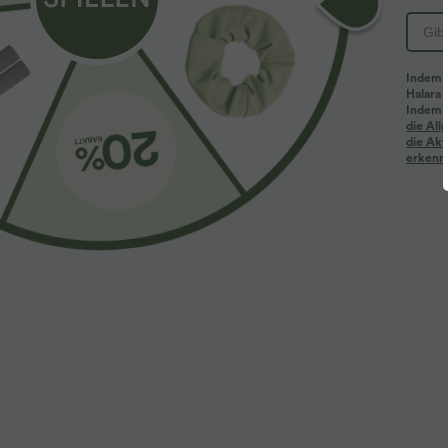
Indem d
Halara 
Indem d
die Al
die Akt
erkenne