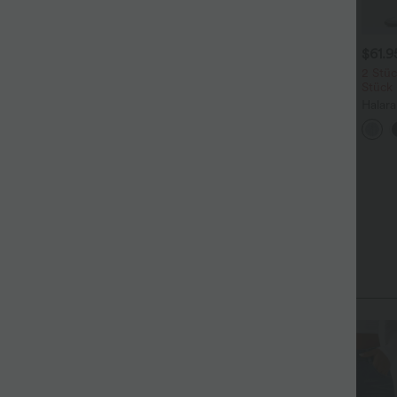
$31.95 USD
$31.95 USD
$61.
 Stück -10%, 3 Stück -15%, 4
Lässiges Oberteil mit
2 Stüc
tück -20%
Rundhalsausschnitt und
Stück
+5
Fledermausärmeln
oftlyzero™ Airy - 2-in-1
Halar
oga-Shorts mit superhohem
Low R
+27
und, mehreren Taschen und
Reißv
nstantCool - 17,78 cm
Tasch