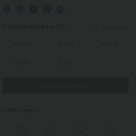
Wähle die Größe aus
(EU)
Größentabelle
XS
(
32/34
)
S
(
34/36
)
M
(
38/40
)
L
(
42/44
)
XL
(
46
)
+ In den Warenkorb
Unsere Angebote