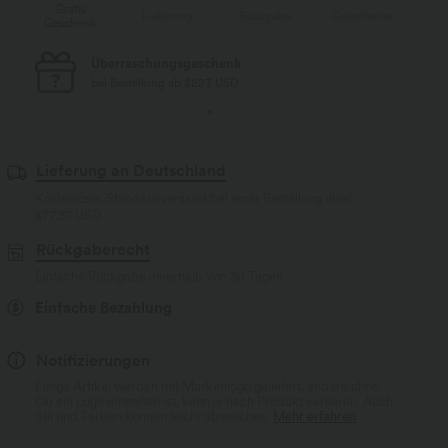
Gratis
e
Lieferung
Rückgabe
Gutscheine
Geschenk
Ge
Überraschungsgeschenk
bei Bestellung ab $223 USD
Lieferung an Deutschland
Kostenloser Standardversand bei einer Bestellung über
$77.37 USD
Rückgaberecht
Einfache Rückgabe innerhalb von 30 Tagen
Einfache Bezahlung
Notifizierungen
Einige Artikel werden mit Markenlogo geliefert, andere ohne.
Ob ein Logo enthalten ist, kann je nach Produkt variieren. Auch
Stil und Farben können leicht abweichen.
Mehr erfahren