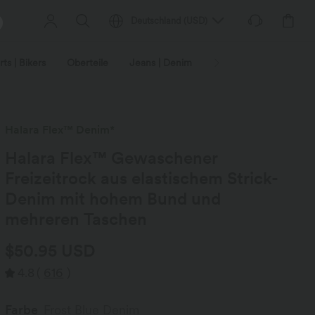
Deutschland
(
USD
)
ts | Bikers
Oberteile
Jeans | Denim
Leggings
Plus-Size
Halara Flex™ Denim*
Halara Flex™ Gewaschener
Freizeitrock aus elastischem Strick-
Denim mit hohem Bund und
mehreren Taschen
$50.95 USD
4.8
(
616
)
Farbe
Frost Blue Denim