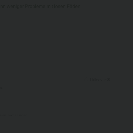
dann weniger Probleme mit losen Fäden!
Hilfreich
(
0
)
s.
nalen Text ansehen