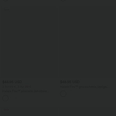
Sale
$44.95 USD
$48.95 USD
2 für 69 €, 3 für 99 €
Halara Flex™ gewaschene, lässige
Crossover-Flare-Jeans aus elastischem
Halara Flex™ plissierte dehnbare
Strick-Denim mit Seitentaschen
Stoffhose mit hohem Bund,
+23
Seitentaschen und geradem Bein
Sale