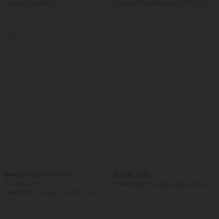
Lässiges Oberteil mit
Lässiges Pima-Baumwoll-T-Shirt mit U-
Rundhalsausschnitt und
Boot-Ausschnitt und kurzen Ärmeln
+1
Fledermausärmeln
Sale
$44.95 USD
$67.95 USD
$50.95 USD
2 für 69 €, 3 für 99 €
HalaraMagic™ Lässige, gewaschene
Jeans aus elastischem Strick Denim mit
DayStretch - Cargo-Hose mit hohem
hohem Bund, Seitentaschen und
Bund, Seitentaschen und schmaler
weitem Bein
+10
Passform