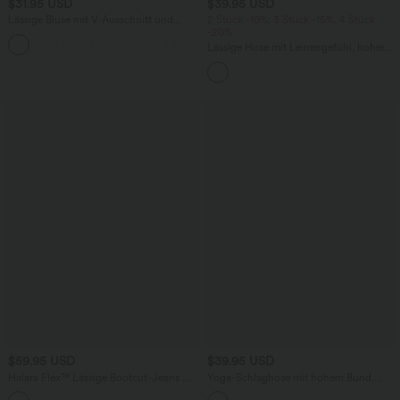
$31.95 USD
$39.95 USD
Lässige Bluse mit V-Ausschnitt und
2 Stück -10%, 3 Stück -15%, 4 Stück
kurzen Puffärmeln
-20%
Lässige Hose mit Leinengefühl, hoher
Taille, Kordelzug an der Seite und
weitem Bein
$59.95 USD
$39.95 USD
Halara Flex™ Lässige Bootcut-Jeans mit
Yoga-Schlaghose mit hohem Bund,
mittelhohem Bund und Knopftaschen
Kordelzug und Streifen