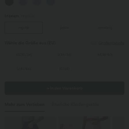
Inseam️
regulär
regulär
petite
extralang
Wähle die Größe aus
(EU)
Größentabelle
XS
(
32/34
)
S
(
34/36
)
M
(
38/40
)
L
(
42/44
)
XL
(
46
)
+ In den Warenkorb
Mehr zum Verlieben
Ähnliche Kleidungsstile