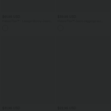
$61.95 USD
$39.95 USD
Halara Flex™ - Lässige Skinny-Jeans
Halara Flex™ Jeans Jeggings aus
mit hohem Bund und mehreren Taschen
elastischem Strick-Denim mit hohem
Bund und Gesäßtaschen
$31.95 USD
$22.95 USD