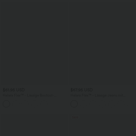
$61.95 USD
$67.95 USD
Halara Flex™ - Lässige Bootcut-
Halara Flex™ - Lässige Jeans mit
Leggings aus Denim mit hohem Bund,
mittelhohem Bund, Gesäßtaschen,
mehreren Taschen und Bauchkontrolle -
Bauchkontrolle und weitem Bein
Po-Lifting
Sale