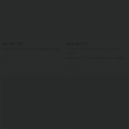
$81.95 USD
$44.95 USD
Lässige French-Terry-Sweatpants mit
2 Stück -10%, 3 Stück -15%, 4 Stück
hohem Bund, mehreren Taschen und
-20%
Denim-Print
Halara Flex™ - Lässige Denim-Leggings
mit hohem Bund, Seitentaschen und
Bauchkontrolle