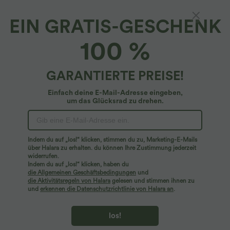
EIN GRATIS-GESCHENK
Halara Flex™ Denim*
100 %
Halara Flex™ Verwaschene Bootcut-Jeans
aus elastischem Strick-Denim mit hohem
Bund und mehreren Taschen
4.8
(
3403
)
GARANTIERTE PREISE!
$61.95 USD
Einfach deine E-Mail-Adresse eingeben,
um das Glücksrad zu drehen.
Indem du auf „los!“ klicken, stimmen du zu, Marketing-E-Mails
über Halara zu erhalten. du können Ihre Zustimmung jederzeit
widerrufen.
Indem du auf „los!“ klicken, haben du
die Allgemeinen Geschäftsbedingungen
und
die Aktivitätsregeln von Halara
gelesen und stimmen ihnen zu
und
erkennen die Datenschutzrichtlinie von Halara an
.
los!