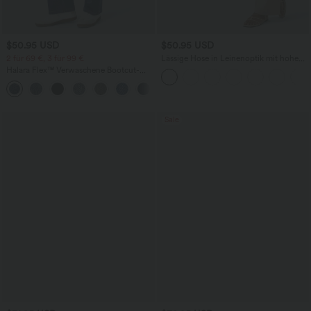
$50.95 USD
$50.95 USD
2 für 69 €, 3 für 99 €
Lässige Hose in Leinenoptik mit hohem
Bund, mehreren Taschen und geradem
Halara Flex™ Verwaschene Bootcut-
Bein
Jeans aus elastischem Strick-Denim mit
+5
hohem Bund und mehrere Taschen
Sale