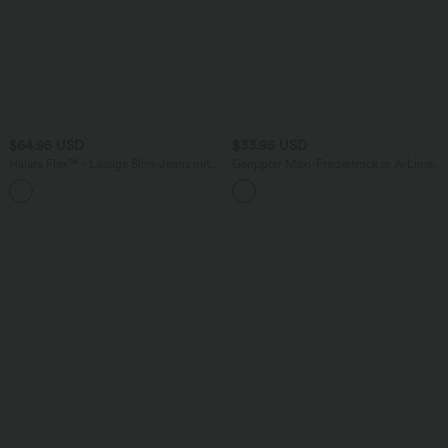
$64.95 USD
$33.95 USD
Halara Flex™ - Lässige Slim-Jeans mit
Gerippter Maxi-Freizeitrock in A-Linie
hohem Bund, mehreren Taschen und
mit hohem Bund und Schlitzsaum
umgeschlagenem Saum