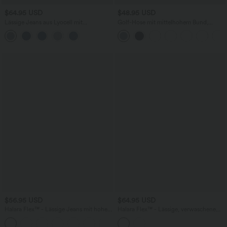
$64.95 USD
$48.95 USD
Lässige Jeans aus Lyocell mit
Golf-Hose mit mittelhohem Bund,
mittelhohem Bund, mehreren Taschen
Seitentaschen und schmal zulaufendem
und Kordelzug
Bein - schnelltrocknend, UPF40+
$56.95 USD
$64.95 USD
Halara Flex™ - Lässige Jeans mit hohem
Halara Flex™ - Lässige, verwaschene
Crossover-Bund, Seitentaschen,
Flare-Jeans mit mittelhohem Bund und
+1
Bauchkontrolle und geradem Bein
mehreren Taschen