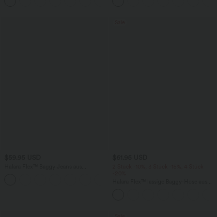
Sale
$59.95 USD
$61.95 USD
Halara Flex™ Baggy Jeans aus
2 Stück -10%, 3 Stück -15%, 4 Stück
verwaschenem Stretch-Strick mit
-20%
+2
hohem Bund, mehreren Taschen und
Halara Flex™ lässige Baggy-Hose aus
weitem Bein, Wide Leg Jeans
elastischem Strickdenim mit
mittelhohem Bund, Cargo-
Seitentaschen und geradem Bein
Sale