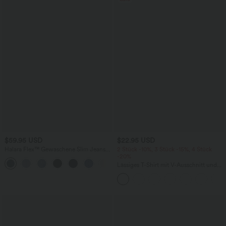
$59.95 USD
$22.95 USD
Halara Flex™ Gewaschene Slim Jeans
2 Stück -10%, 3 Stück -15%, 4 Stück
aus elastischem Strick-Denim mit
-20%
+3
hohem Bund, mehreren Taschen und
Lässiges T-Shirt mit V-Ausschnitt und
geradem Bein
kurzen Ärmeln