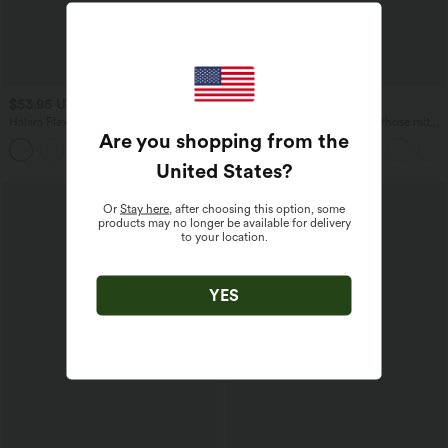
$53.95 USD
$39.95 USD
Halara Flex™ - Lässige Denim-Leggings
Halara Flex™ Dehnbare Stoffhose mit
Are you shopping from the
mit hohem Bund und mehreren Taschen
hohem Bund und Seitentasche hinten
United States
?
Or
Stay here
, after choosing this option, some
products may no longer be available for delivery
to your location.
YES