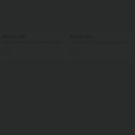
$50.95 USD
$53.95 USD
Arbeits-Jacke mit V-Ausschnitt und
Halara Flex™ - Lässige Baggy-Capri-
einer Vordertasche
Jeans mit hohem Bund, mehreren
Taschen und Bauchkontrolle