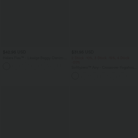
$42.95 USD
$31.95 USD
Halara Flex™ - Lässige Baggy-Denim-
2 Stück -10%, 3 Stück -15%, 4 Stück
Shorts mit hohem Bund und mehreren
-20%
Taschen
Softlyzero™ Airy - Crossover-Yogahose
mit hohem Bund, Seitentaschen,
InstantCool und weitem Bein