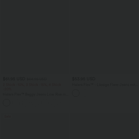
$61.95 USD
$53.95 USD
$64.95 USD
2 Stück -10%, 3 Stück -15%, 4 Stück
Halara Flex™ - Lässige Flare-Jeans mit
-20%
mittelhohem Bund, Gesäßtaschen und
Bauchkontrolle
Halara Flex™ Baggy Jeans Low Rise mit
Knopf und Reißverschluss, mehreren
+5
Taschen, weitem Bein
Sale