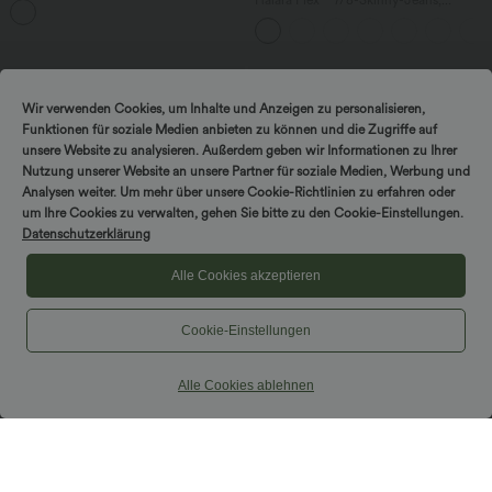
Halara Flex™ 7/8-Skinny-Jeans,
mittelhohem Bund, mehreren Taschen
Röhrenjeans aus elastischem Strick-
und geradem Bein
Denim im 5-Pocket-Style mit hohem
Bund
Wir verwenden Cookies, um Inhalte und Anzeigen zu personalisieren,
Funktionen für soziale Medien anbieten zu können und die Zugriffe auf
unsere Website zu analysieren. Außerdem geben wir Informationen zu Ihrer
Nutzung unserer Website an unsere Partner für soziale Medien, Werbung und
Analysen weiter. Um mehr über unsere Cookie-Richtlinien zu erfahren oder
DREH & GEWINNE!
um Ihre Cookies zu verwalten, gehen Sie bitte zu den Cookie-Einstellungen.
Datenschutzerklärung
Alle Cookies akzeptieren
Cookie-Einstellungen
$64.95 USD
$22.95 USD
Alle Cookies ablehnen
Halara Flex™ - Lässige 7/8-Hose mit
Geripptes, langärmliges, schmales T-
hohem Bund, mehreren Taschen und
shirt mit Henley-Ausschnitt
geradem Bein