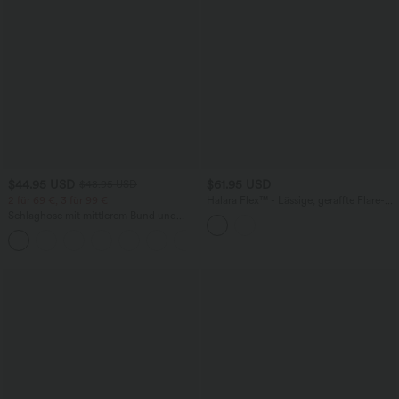
$44.95 USD
$61.95 USD
$48.95 USD
2 für 69 €, 3 für 99 €
Halara Flex™ - Lässige, geraffte Flare-
Jeans mit hohem Bund und mehreren
Schlaghose mit mittlerem Bund und
Taschen
seitlichen Reißverschlusstaschen
+12