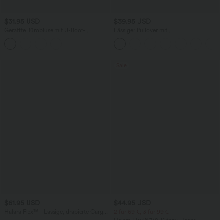
$31.95 USD
$39.95 USD
Geraffte Bürobluse mit U-Boot-
Lässiger Pullover mit
Ausschnitt und langen Ärmeln -
Rundhalsausschnitt, überschnittenen
selbstglättend
Schultern und langen Ärmeln
Sale
$61.95 USD
$44.95 USD
Halara Flex™ - Lässige, drapierte Cargo-
2 für 69 €, 3 für 99 €
Jeans aus verwaschenem Lyocell mit