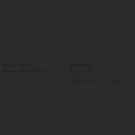
$20.95 USD
$19.95 USD
Lässiges, gerafftes Tanktop mit V-
1 Stück -20%, 2 Stück -30%, 3 Stück
Ausschnitt und Crossover-Design
-40%
Lässiges Top mit U-Boot-Ausschnitt,
langen Ärmeln, Kontrastspitze und
asymmetrischem Saum
Sale