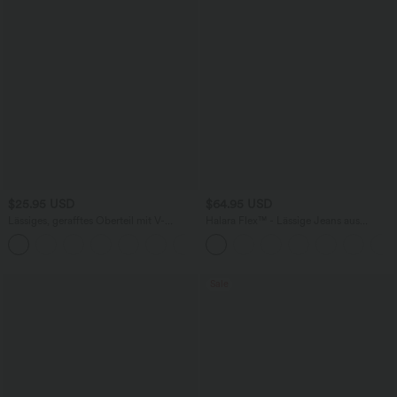
$25.95 USD
$64.95 USD
Lässiges, gerafftes Oberteil mit V-
Halara Flex™ - Lässige Jeans aus
Ausschnitt und kurzen Ärmeln
elastischem Strick-Denim mit hohem
+1
Bund, mehreren Taschen,
Knopfverschluss und geradem Bein
Sale