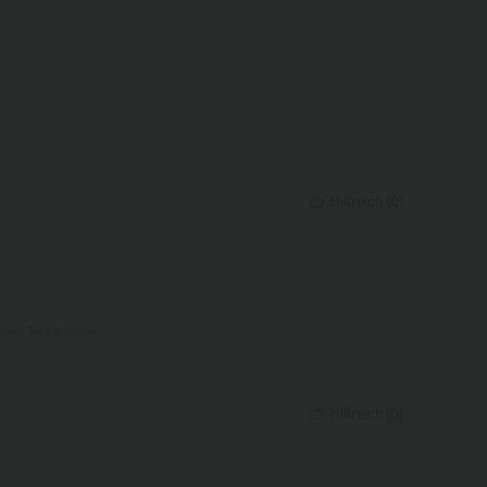
Hilfreich
(
0
)
nalen Text ansehen
Hilfreich
(
0
)