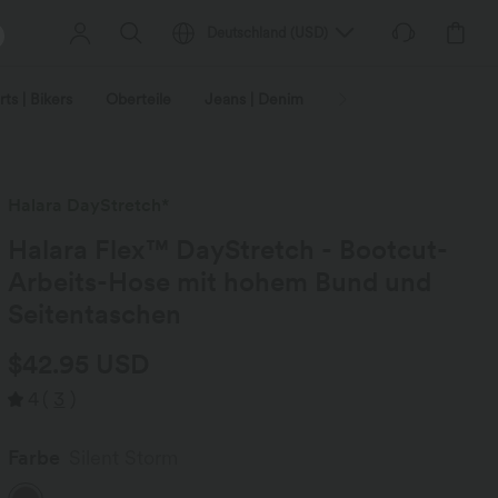
Deutschland
(
USD
)
ts | Bikers
Oberteile
Jeans | Denim
Leggings
Plus-Size
Halara DayStretch*
Halara Flex™ DayStretch - Bootcut-
Arbeits-Hose mit hohem Bund und
Seitentaschen
$42.95 USD
4
(
3
)
Farbe
Silent Storm