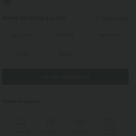
Wähle die Größe aus
(EU)
Größentabelle
XS
(
32/34
)
S
(
34/36
)
M
(
38/40
)
L
(
42/44
)
XL
(
46
)
+ In den Warenkorb
Unsere Angebote
Gratis
Lieferung
Rückgabe
Gutscheine
Li
Geschenk