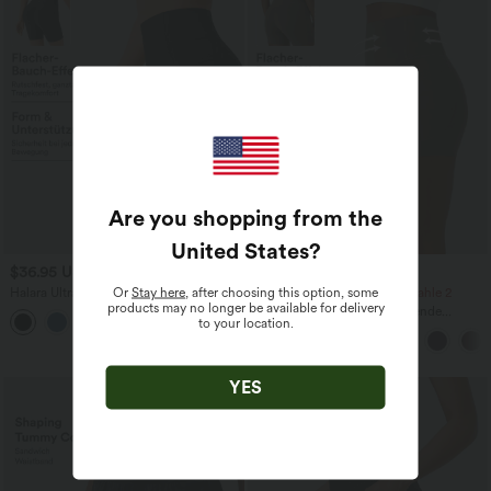
Are you shopping from the
United States
?
$36.95 USD
$33.95 USD
Or
Stay here
, after choosing this option, some
Halara UltraSculpt™ - Formende
Nimm 2, zahle 1；Nimm 4, zahle 2
products may no longer be available for delivery
Workout-Shorts mit hohem Bund,
Halara UltraSculpt™ - Formende
+5
to your location.
Seitentaschen, Booty-Scrunch und
Workout-Leggings mit hohem Bund,
Seitentaschen - Po-Lifting, 17,8 cm
Seitentaschen und Bauchkontrolle - 12,7
cm
YES