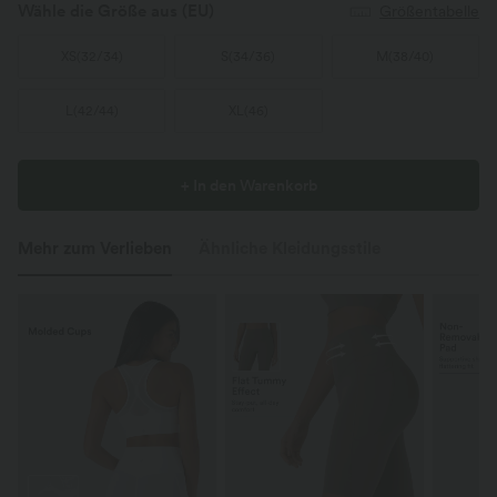
Wähle die Größe aus
(EU)
Größentabelle
XS
(
32/34
)
S
(
34/36
)
M
(
38/40
)
L
(
42/44
)
XL
(
46
)
+ In den Warenkorb
Mehr zum Verlieben
Ähnliche Kleidungsstile