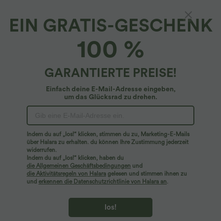
EIN GRATIS-GESCHENK
Halara UltraSculpt™*
100 %
Halara UltraSculpt™ - Formende Workout-
Shorts mit hohem Bund, Seitentaschen,
Bauchkontrolle und integrierter Unterwäsche
4.4
(
22
)
GARANTIERTE PREISE!
- antibakteriell, 12,7 cm
$42.95 USD
Einfach deine E-Mail-Adresse eingeben,
um das Glücksrad zu drehen.
Indem du auf „los!“ klicken, stimmen du zu, Marketing-E-Mails
über Halara zu erhalten. du können Ihre Zustimmung jederzeit
widerrufen.
Indem du auf „los!“ klicken, haben du
die Allgemeinen Geschäftsbedingungen
und
die Aktivitätsregeln von Halara
gelesen und stimmen ihnen zu
und
erkennen die Datenschutzrichtlinie von Halara an
.
los!