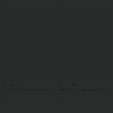
mit hohem Bund, Seitentaschen,
mit hohem Bund, Seitentaschen,
Bauchkontrolle, Booty-Scrunch und
Bauchkontrolle, Booty-Scrunch und
Leopardenmuster - 17,8 cm
Leopardenmuster - 22,9 cm
$25.95 USD
$22.95 USD
Yoga-Radlershorts mit hohem Bund,
Yoga-Tanktop aus geripptem Strick mit
Seitentaschen und Kordelzug - 12,7 cm
InstantCool und Bindeband hinten -
geruchshemmend, UPF40+