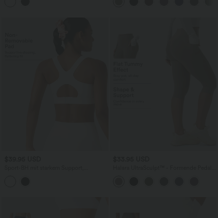
kontrastierendem Mesh - A-D Cups,
Tasche und Bauchkontrolle - 22,9 cm
schnelltrocknend
$39.95 USD
$33.95 USD
Sport-BH mit starkem Support,
Halara UltraSculpt™ - Formende Pedal-
verstellbarer Schnalle, Kontrast-Mesh
Pusher-Workout-Leggings mit hohem
und nicht herausnehmbaren Polstern
Bund, Seitentaschen und
Bauchkontrolle - Po-Lifting