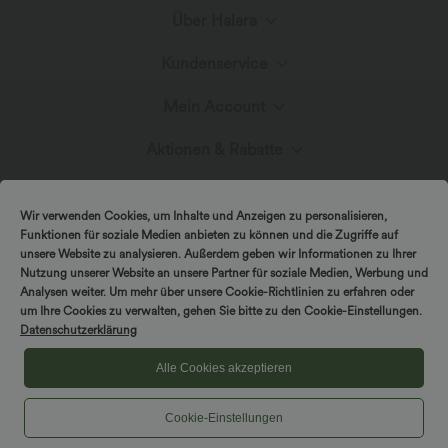
Über Halara
Kundenservice
Lerne Halara kennen
Mein Account
Live-Chat
Stoffinnovation
Aktionen & Rabatte
Anmelden oder Registrieren
Kontakt
Blog
Halara-Gutscheine & Rabatte
Wir verwenden Cookies, um Inhalte und Anzeigen zu personalisieren,
Bestellverlauf
Funktionen für soziale Medien anbieten zu können und die Zugriffe auf
Versand & Zoll
unsere Website zu analysieren. Außerdem geben wir Informationen zu Ihrer
Presse
Markenbotschafter
Nutzung unserer Website an unsere Partner für soziale Medien, Werbung und
Analysen weiter. Um mehr über unsere Cookie-Richtlinien zu erfahren oder
Bestellung verfolgen
DREH & GEWINNE!
um Ihre Cookies zu verwalten, gehen Sie bitte zu den Cookie-Einstellungen.
Rückgabebedingungen
|
Copyright © 2026 Halara
Datenschutzerklärung
Cookie-Richtlinien
Datenschutzerklärung
Affiliate-Programme
|
|
COUPON-RICHTLINIEN
Allgemeine Geschäftsbedingungen
Kontodetails
Alle Cookies akzeptieren
FAQs
|
Barrierefreiheitserklärung
Cookies-Einstellungen
Cookie-Einstellungen
Passwort ändern
Größenhilfe