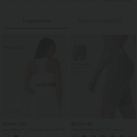
Inspiration
Bewertungen(22)
$36.95 USD
$31.95 USD
SpeedWave™ - Trainings-Sport-BH mit
Halara UltraSculpt™ - Formende
mittlerem Support, Racerback und
Workout-Shorts mit hohem Bund,