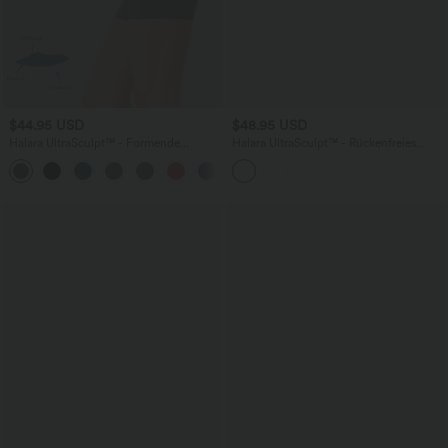
$44.95 USD
$48.95 USD
Halara UltraSculpt™ - Formende
Halara UltraSculpt™ - Rückenfreies
Workout-Shorts mit hohem Bund,
Workout-Tanktop mit verstellbaren
+11
Seitentaschen, Booty-Scrunch und
Trägern und integriertem BH
Bauchkontrolle - 12,7 cm