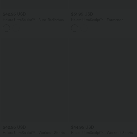
$42.95 USD
$31.95 USD
Halara UltraSculpt™ - Büro-Radlerhose
Halara UltraSculpt™ - Formende
mit hohem Bund, Seitentaschen,
Workout-Shorts mit hohem Bund,
Bauchkontrolle, Leopardenmuster und
Seitentaschen und Bauchkontrolle - Po-
Streifen - 12,7 cm
Lifting, 7,6 cm
$42.95 USD
$44.95 USD
Halara UltraSculpt™ - Workout-Shorts
Halara UltraSculpt™ - Workout-Shorts