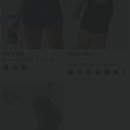
$36.95 USD
$33.95 USD
Halara UltraSculpt™ - 2-in-1 Lauf-
Nimm 3, zahle 2; nimm 6, zahle 4
Shorts mit hohem Bund, Bundtasche,
Halara UltraSculpt™ - Formende
Bauchkontrolle, Camouflage-Muster
Workout-Shorts mit hohe Bund,
und abgerundetem Saum
Seitentaschen und Bauchkontrolle - 17,8
cm