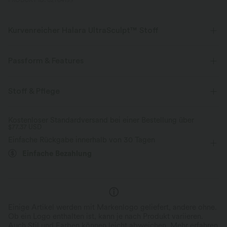
PRODUKT ID: 02764199
Kurvenreicher Halara UltraSculpt™ Stoff
Betone deine Kurven mit unserem figurformenden Stoff.
Passform & Features
Vier-Wege-Stretch
Atmungsaktiv
Mittlerer Support
Innenshorts
flacher Bund
Stoff & Pflege
Weich und glänzend
Seitentaschen
Training
12,5 cm
mit hohem Bund
Kostenloser Standardversand bei einer Bestellung über
Kompression zur Formgebung
$77.37 USD
eng geschnitten
Hohe Dehnung
Vier-Wege-Stretch
Einfache Rückgabe innerhalb von 30 Tagen
Hautfreundlich
Feuchtigkeitsableitend
Einfache Bezahlung
Einige Artikel werden mit Markenlogo geliefert, andere ohne.
Ob ein Logo enthalten ist, kann je nach Produkt variieren.
Auch Stil und Farben können leicht abweichen.
Mehr erfahren