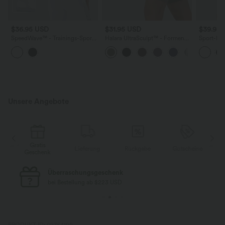
$36.95 USD
$31.95 USD
$39.95
SpeedWave™ - Trainings-Sport-
Halara UltraSculpt™ - Formende
Sport-BH 
BH mit mittlerem Support,
Workout-Shorts mit hohem
verstellba
Racerback und kontrastierendem
Bund, Tasche und
Mesh und
Mesh - A-D Cups,
Bauchkontrolle - 22,9 cm
herausne
schnelltrocknend
Unsere Angebote
Gratis
e
Lieferung
Rückgabe
Gutscheine
Geschenk
Überraschungsgeschenk
bei Bestellung ab $223 USD