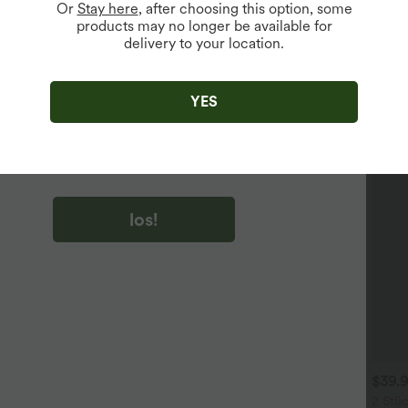
Or
Stay here
, after choosing this option, some
products may no longer be available for
delivery to your location.
u auf „los!“ klicken, stimmen du zu, Marketing-E-Mails über
zu erhalten. du können Ihre Zustimmung jederzeit widerrufen.
YES
u auf „los!“ klicken, haben du
lgemeinen Geschäftsbedingungen
und
ivitätsregeln von Halara
gelesen und stimmen ihnen zu und
n die Datenschutzrichtlinie von Halara an
.
los!
$39.95 USD
$31.95 USD
$39.
 Stück -10%, 3 Stück -15%, 4
2 Stück -10%, 3 Stück -15%, 4
2 Stüc