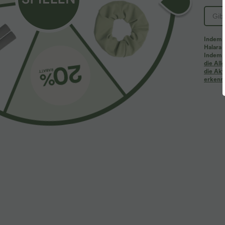
Indem d
Halara 
Indem d
Mehr zum Verlieben
Ähnliche Kleidungsstile
die Al
die Akt
erkenne
$61.95 USD
$31.95 USD
$67.95 USD
Halara Flex™ - Lässige
Lässiges Oberteil mit
2