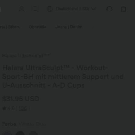
Deutschland
(
USD
)
ts | Bikers
Oberteile
Jeans | Denim
Leggings
Plus-Size
Halara UltraSculpt™*
Halara UltraSculpt™ - Workout-
Sport-BH mit mittlerem Support und
U-Ausschnitt - A-D Cups
$31.95 USD
4.8
(
106
)
Farbe
Whale Blue