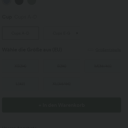
Cup
Cups A-D
Cups A-D
Cups E-G
Wähle die Größe aus
(EU)
Größentabelle
XS
(
34
)
S
(
36
)
M
(
38/40
)
L
(
42
)
XL
(
44/46
)
+ In den Warenkorb