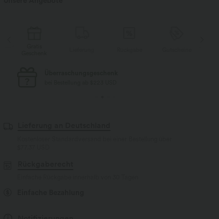
Unsere Angebote
Gratis
Lieferung
Rückgabe
Gutscheine
L
k
Geschenk
Kostenloser Standard-Versand
bei Bestellung ab $77 USD
Lieferung an Deutschland
Kostenloser Standardversand bei einer Bestellung über
$77.37 USD
Rückgaberecht
Einfache Rückgabe innerhalb von 30 Tagen
Einfache Bezahlung
Notifizierungen