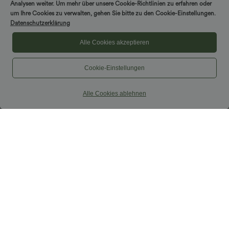
Analysen weiter. Um mehr über unsere Cookie-Richtlinien zu erfahren oder
um Ihre Cookies zu verwalten, gehen Sie bitte zu den Cookie-Einstellungen.
Datenschutzerklärung
Alle Cookies akzeptieren
Cookie-Einstellungen
Alle Cookies ablehnen
$31.95 USD
$27.95 USD
Softlyzero™ Airy - Yoga-Bermudashorts
SoftlyZero™ Airy - Super hoch taillierte
mit hohem Bund, mehreren Taschen
2-in-1-Yoga-Shorts mit Gesäßtasche
+16
und InstantCool
und Seitentasche-längere Länge