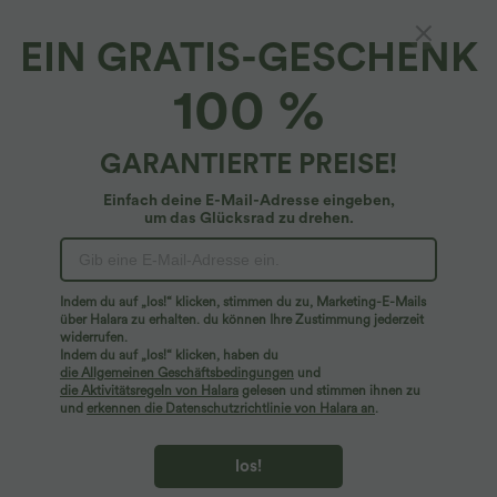
EIN GRATIS-GESCHENK
Halara UltraSculpt™*
100 %
Halara UltraSculpt™ - Rückenfreier Trainings-
Sport-BH mit mittlerem Support
5
(
5
)
GARANTIERTE PREISE!
$36.95 USD
Einfach deine E-Mail-Adresse eingeben,
um das Glücksrad zu drehen.
Indem du auf „los!“ klicken, stimmen du zu, Marketing-E-Mails
über Halara zu erhalten. du können Ihre Zustimmung jederzeit
widerrufen.
Indem du auf „los!“ klicken, haben du
die Allgemeinen Geschäftsbedingungen
und
die Aktivitätsregeln von Halara
gelesen und stimmen ihnen zu
und
erkennen die Datenschutzrichtlinie von Halara an
.
los!