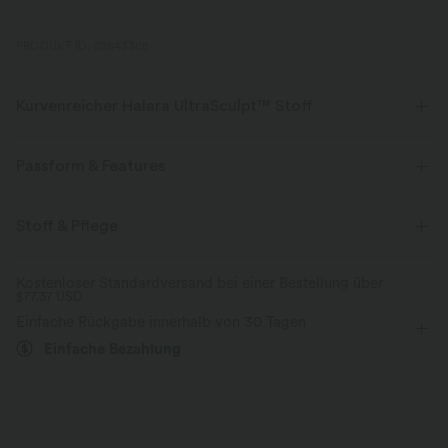
PRODUKT ID: 02843368
Kurvenreicher Halara UltraSculpt™ Stoff
Betone deine Kurven mit unserem figurformenden Stoff.
Passform & Features
Vier-Wege-Stretch
Atmungsaktiv
Körperbetont
Geformte Körbchen
V-Ausschnitt
Stoff & Pflege
Weich und glänzend
Training
gekürzt
ärmellos
Hohe Dehnung
Kostenloser Standardversand bei einer Bestellung über
Kompression zur Formgebung
$77.37 USD
Vier-Wege-Stretch
Mittlerer Support
Einfache Rückgabe innerhalb von 30 Tagen
Feuchtigkeitsableitend
Einfache Bezahlung