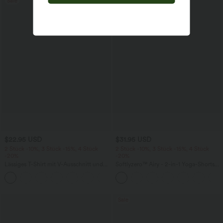
Sale
Sale
$22.95 USD
$31.95 USD
2 Stück -10%, 3 Stück -15%, 4 Stück
2 Stück -10%, 3 Stück -15%, 4 Stück
-20%
-20%
Lässiges T-Shirt mit V-Ausschnitt und
Softlyzero™ Airy - 2-in-1 Yoga-Shorts
kurzen Ärmeln
mit superhohem Bund, mehreren
+9
Taschen und InstantCool - 17,78 cm
Sale