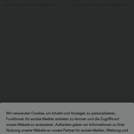
Capri-Hose mit hohem Bund und
Lässige Leinen-Hose mit hohem Bund,
Seitentaschen - leinenähnliches Material
Kordelzug, weitem Bein und Taschen
+7
$31.95 USD
$33.95 USD
Wir verwenden Cookies, um Inhalte und Anzeigen zu personalisieren,
Lässige Bluse mit V-Ausschnitt und
Softlyzero™ Airy - 2-in-1 Yoga-Shorts
Funktionen für soziale Medien anbieten zu können und die Zugriffe auf
kurzen Puffärmeln
mit superhohem Bund, mehreren
Taschen und InstantCool - 22,9 cm
unsere Website zu analysieren. Außerdem geben wir Informationen zu Ihrer
Nutzung unserer Website an unsere Partner für soziale Medien, Werbung und