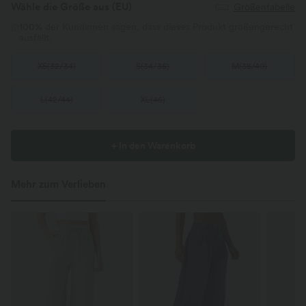
Wähle die Größe aus
(EU)
Größentabelle
100%
der Kundinnen sagen, dass dieses Produkt größengerecht
ausfällt.
XS
(
32/34
)
S
(
34/36
)
M
(
38/40
)
L
(
42/44
)
XL
(
46
)
+ In den Warenkorb
Mehr zum Verlieben