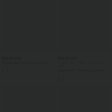
$36.95 USD
$33.95 USD
Rückenfreies Yoga-Tanktop mit U-
2 Stück -10%, 3 Stück -15%, 4 Stück
Ausschnitt, überkreuzten Trägern und
-20%
abgerundetem Saum
Halara Flex™ - Schmal zulaufende
Bürohose mit hohem Bund,
Seitentaschen und Waffelstoff