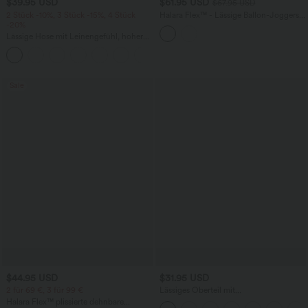
$39.95 USD
$61.95 USD
$67.95 USD
2 Stück -10%, 3 Stück -15%, 4 Stück
Halara Flex™ - Lässige Ballon-Joggers
-20%
aus Denim mit mittelhohem Bund und
mehreren Taschen
Lässige Hose mit Leinengefühl, hoher
Taille, Kordelzug an der Seite und
+15
weitem Bein
Sale
$44.95 USD
$31.95 USD
2 für 69 €, 3 für 99 €
Lässiges Oberteil mit
Rundhalsausschnitt und
Halara Flex™ plissierte dehnbare