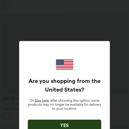
Fledermausärmeln
Stoffhose mit hohem Bund,
+23
Seitentaschen und geradem Bein
Sale
Are you shopping from the
United States
?
$42.95 USD
$28.95 USD
Or
Stay here
, after choosing this option, some
2 für 69 €, 3 für 99 €
Oversized Arbeits-Bluse mit V-
products may no longer be available for delivery
Ausschnitt und kurzen Ärmeln -
to your location.
Halara Flex™ dehnbare Stoffhose mit
knitterfrei
hohem Bund, Waffelmuster,
+20
Seitentaschen und weitem Bein
YES