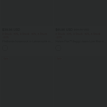
$39.95 USD
$61.95 USD
$64.95 USD
2 Stück -10%, 3 Stück -15%, 4 Stück
2 Stück -10%, 3 Stück -15%, 4 Stück
-20%
-20%
Fließende hosenrock in Leinenoptik mit
Halara Flex™ Baggy Jeans Low Rise mit
mittelhohem Bund, Seitentaschen und
Knopf und Reißverschluss, mehreren
+1
weitem Bein
Taschen, weitem Bein
Sale
Sale