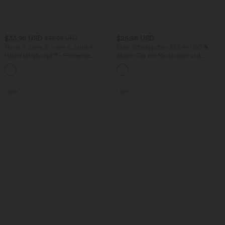
$33.95 USD
$25.95 USD
$36.95 USD
Nimm 3, zahle 2; nimm 6, zahle 4
Extra Schnäppchen $23.49 USD
Halara UltraSculpt™ - Formende
Blusen-Top mit Neckholder und
Workout-Leggings mit hohem Bund,
Schlüssellochausschnitt, plissiert,
+17
Seitentaschen und Bauchkontrolle
ärmellos, abgerundeter Saum
Sale
Sale