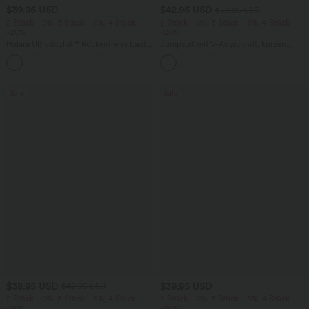
$39.95 USD
$42.95 USD
$50.95 USD
2 Stück -10%, 3 Stück -15%, 4 Stück
2 Stück -10%, 3 Stück -15%, 4 Stück
-20%
-20%
Halara UltraSculpt™ Rückenfreies Lauf-
Jumpsuit mit V-Ausschnitt, kurzen
Tanktop mit U-Ausschnitt und
Ärmeln, plissierten Seitentaschen und
+11
überkreuztem, abgerundetem Saum
weitem Bein, fließendem Waffelmuster
Sale
Sale
$38.95 USD
$39.95 USD
$42.95 USD
2 Stück -10%, 3 Stück -15%, 4 Stück
2 Stück -10%, 3 Stück -15%, 4 Stück
-20%
-20%