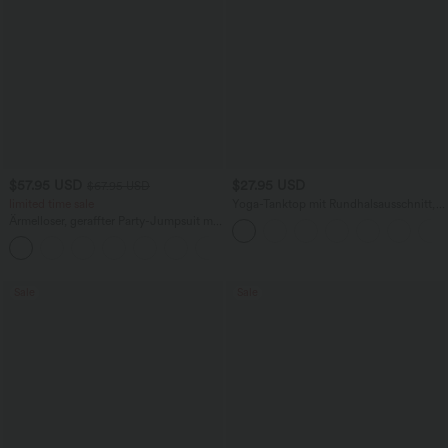
$57.95 USD
$27.95 USD
$67.95 USD
limited time sale
Yoga-Tanktop mit Rundhalsausschnitt,
Rüschen und InstantCool
Ärmelloser, geraffter Party-Jumpsuit mit
V-Ausschnitt, Seitentaschen und
+7
unsichtbarem Reißverschluss - pipi-
praktisch
Sale
Sale