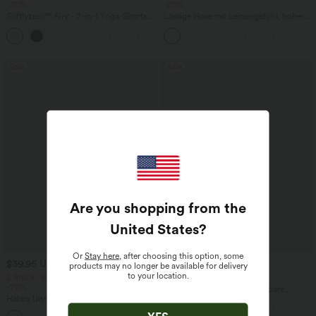
-20%
-20%
Softlyzero™ Airy - 2-in-1 Yoga-Shorts
Lässige Hose mit Leinengefühl, hoher
mit superhohem Bund, mehreren
Taille, Kordelzug an der Seite und
+23
Taschen und InstantCool - 17,78 cm
weitem Bein
Sale
Sale
Are you shopping from the
United States
?
Or
Stay here
, after choosing this option, some
$39.95 USD
$44.95 USD
products may no longer be available for delivery
to your location.
2 Stück -10%, 3 Stück -15%, 4 Stück
2 für 69 €, 3 für 99 €
-20%
Halara Flex™ plissierte dehnbare
Halara UltraSculpt™ Rückenfreies Lauf-
Stoffhose mit hohem Bund,
Tanktop mit U-Ausschnitt und
Seitentaschen und geradem Bein