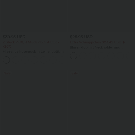
$39.95 USD
$25.95 USD
2 Stück -10%, 3 Stück -15%, 4 Stück
Extra Schnäppchen $23.49 USD
-20%
Blusen-Top mit Neckholder und
Fließende hosenrock in Leinenoptik mit
Schlüssellochausschnitt, plissiert,
mittelhohem Bund, Seitentaschen und
ärmellos, abgerundeter Saum
+1
weitem Bein
Sale
Sale