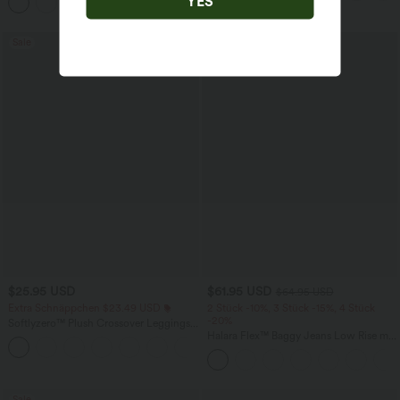
YES
+11
überkreuztem, abgerundetem Saum
Sale
Sale
$25.95 USD
$61.95 USD
$64.95 USD
Extra Schnäppchen $23.49 USD
2 Stück -10%, 3 Stück -15%, 4 Stück
-20%
Softlyzero™ Plush Crossover Leggings
mit Taschen
Halara Flex™ Baggy Jeans Low Rise mit
+16
Knopf und Reißverschluss, mehreren
Taschen, weitem Bein
Sale