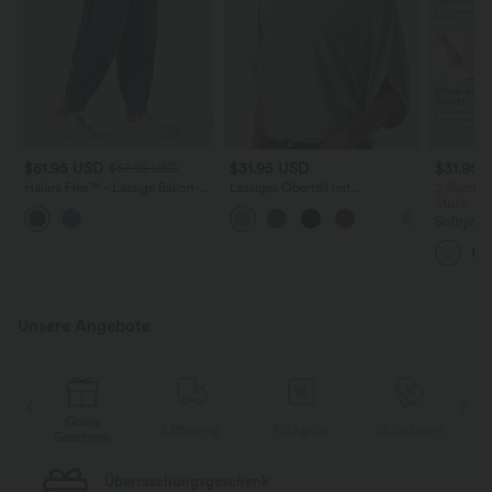
$61.95 USD
$31.95 USD
$31.95 
$67.95 USD
Halara Flex™ - Lässige Ballon-
Lässiges Oberteil mit
2 Stück -
Joggers aus Denim mit
Rundhalsausschnitt und
Stück -2
mittelhohem Bund und
Fledermausärmeln
Softlyzer
mehreren Taschen
Shorts m
mehreren
InstantCo
Unsere Angebote
Gratis
Lieferung
Rückgabe
Gutscheine
k
Geschenk
Kostenloser Standard-Versand