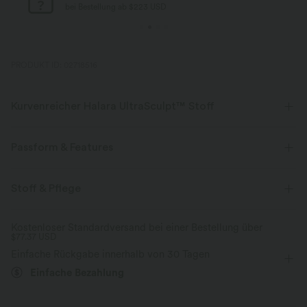
bei Bestellung ab $77 USD
PRODUKT ID: 02718516
Kurvenreicher Halara UltraSculpt™ Stoff
Betone deine Kurven mit unserem figurformenden Stoff.
Passform & Features
Vier-Wege-Stretch
Atmungsaktiv
Körperbetont
eingenähter BH
V-förmiger Rücken
Stoff & Pflege
Weich und glänzend
U-Ausschnitt
Training
gekürzt
ärmellos
Kostenloser Standardversand bei einer Bestellung über
Kompression zur Formgebung
$77.37 USD
Hohe Dehnung
Vier-Wege-Stretch
Mittlerer Support
Einfache Rückgabe innerhalb von 30 Tagen
Feuchtigkeitsableitend
Einfache Bezahlung