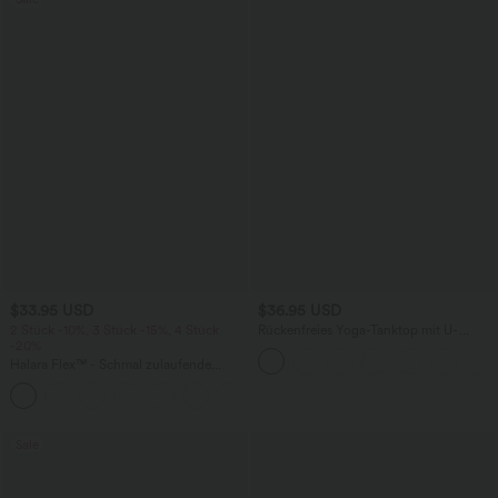
$33.95 USD
$36.95 USD
2 Stück -10%, 3 Stück -15%, 4 Stück
Rückenfreies Yoga-Tanktop mit U-
-20%
Ausschnitt, überkreuzten Trägern und
abgerundetem Saum
Halara Flex™ - Schmal zulaufende
Bürohose mit hohem Bund,
+8
Seitentaschen und Waffelstoff
Sale