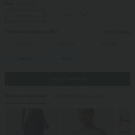
Cup
Cups E-G
Cups E-G
Cups A-D
Wähle die Größe aus
(EU)
Größentabelle
XS
(
32/34
)
S
(
34/36
)
M
(
38/40
)
L
(
42/44
)
XL
(
46
)
+ In den Warenkorb
Mehr zum Verlieben
Ähnliche Kleidungsstile