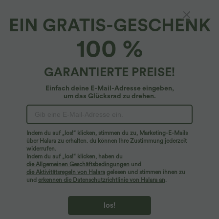
EIN GRATIS-GESCHENK
Halara UltraSculpt™*
100 %
Halara UltraSculpt™ - Sport-BH mit
mittlerem Support - E-G Cups
4.7
(
231
)
GARANTIERTE PREISE!
$33.95 USD
Einfach deine E-Mail-Adresse eingeben,
um das Glücksrad zu drehen.
Indem du auf „los!“ klicken, stimmen du zu, Marketing-E-Mails
über Halara zu erhalten. du können Ihre Zustimmung jederzeit
widerrufen.
Indem du auf „los!“ klicken, haben du
die Allgemeinen Geschäftsbedingungen
und
die Aktivitätsregeln von Halara
gelesen und stimmen ihnen zu
und
erkennen die Datenschutzrichtlinie von Halara an
.
los!