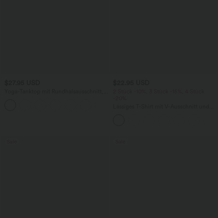
$27.95 USD
$22.95 USD
Yoga-Tanktop mit Rundhalsausschnitt,
2 Stück -10%, 3 Stück -15%, 4 Stück
Rüschen und InstantCool
-20%
+16
Lässiges T-Shirt mit V-Ausschnitt und
kurzen Ärmeln
Sale
Sale