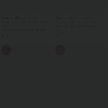
$38.95 USD
$33.95 USD
$42.95 USD
$36.95 USD
2 Stück -10%, 3 Stück -15%, 4 Stück
Nimm 3, zahle 2; nimm 6, zahle 4
-20%
Halara UltraSculpt™ - Formende
Capri-Hose mit hohem Bund und
Workout-Leggings mit hohem Bund,
Seitentaschen - leinenähnliches Material
Seitentaschen und Bauchkontrolle
+7
Sale
Sale
-79%
-52%