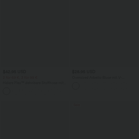
$42.95 USD
$28.95 USD
2 für 69 €, 3 für 99 €
Oversized Arbeits-Bluse mit V-
Ausschnitt und kurzen Ärmeln -
Halara Flex™ dehnbare Stoffhose mit
knitterfrei
hohem Bund, Waffelmuster,
+20
Seitentaschen und weitem Bein
Sale