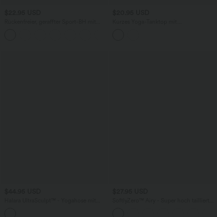
$22.95 USD
$20.95 USD
Rückenfreier, geraffter Sport-BH mit
Kurzes Yoga-Tanktop mit
geringem Support, überkreuzten
Rundhalsausschnitt und Cut-Out
+1
Doppelträgern und nahtlosem Flow - A-
D Cups
$44.95 USD
$27.95 USD
Halara UltraSculpt™ - Yogahose mit
SoftlyZero™ Airy - Super hoch taillierte
hohem Bund, Seitentaschen,
2-in-1-Yoga-Shorts mit Gesäßtasche
Bauchkontrolle und geradem Bein
und Seitentasche-längere Länge