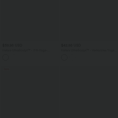
$39.95 USD
$42.95 USD
Halara UltraSculpt™ - 7/8-Yoga-
Halara UltraSculpt™ - Verkürztes Yoga-
Leggings mit hohem Bund,
Tanktop mit U-Ausschnitt, integriertem
Seitentaschen und Bauchkontrolle
BH, Leopardenmuster und Cut-Out-
Design
Sale