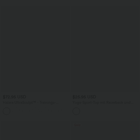
$72.95 USD
$25.95 USD
Halara UltraSculpt™ - Trainings-
Yoga-Sport-Top mit Racerback und
Jumpsuit mit V-Ausschnitt,
abgerundetem Saum
+10
Seitentaschen und Bauchkontrolle - Po-
Lifting
Sale