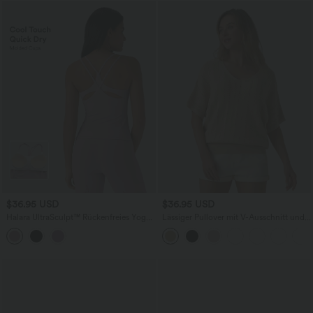
$36.95 USD
$36.95 USD
Halara UltraSculpt™ Rückenfreies Yoga-
Lässiger Pullover mit V-Ausschnitt und
Cami-Top mit geformten Cups und
kurzen Ärmeln
InstantCool - schnelltrocknend, UPF50+