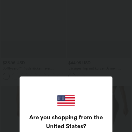
$33.95 USD
$44.95 USD
Softlyzero™ Plush rückenfreies,
Lässiges Top mit kurzen Ärmeln,
ausgeschnittenes, gedrehtes Yoga-
integriertem BH, One-Shoulder-Design,
+1
Tanktop
Polka-Dots und abgerundetem Saum
Are you shopping from the
United States
?