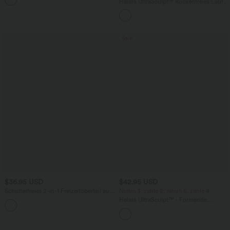
Halara UltraSculpt™ Rückenfreies Lauf-
Tanktop mit U-Ausschnitt und
überkreuztem, abgerundetem Saum
Sale
$36.95 USD
$42.95 USD
Schulterfreies 2-in-1 Freizeitoberteil aus
Nimm 3, zahle 2; nimm 6, zahle 4
Rippstrick mit langen Ärmeln
Halara UltraSculpt™ - Formende
+5
Workout-Leggings mit hohem Bund,
Seitentaschen, Booty-Scrunch und
Bauchkontrolle