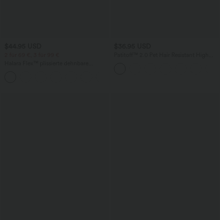
$44.95 USD
$36.95 USD
2 für 69 €, 3 für 99 €
Patitoff™ 2.0 Pet Hair Resistant High
Waisted Crossover Side Pocket Yoga
Halara Flex™ plissierte dehnbare
Leggings
Stoffhose mit hohem Bund,
+23
Seitentaschen und geradem Bein