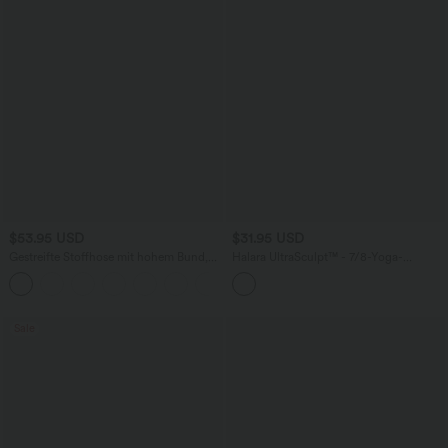
$53.95 USD
$31.95 USD
Gestreifte Stoffhose mit hohem Bund,
Halara UltraSculpt™ - 7/8-Yoga-
Knopfleiste, Reißverschluss,
Leggings mit hohem Bund, Bundtasche
Seitentasche und weitem Bein
und String-Naht-Design
Sale