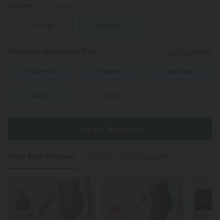
Inseam️
7/8 Länge
7/8 Länge
volle länge
Wähle die Größe aus
(EU)
Größentabelle
XS
(
32/34
)
S
(
34/36
)
M
(
38/40
)
L
(
42/44
)
XL
(
46
)
+ In den Warenkorb
Mehr zum Verlieben
Ähnliche Kleidungsstile