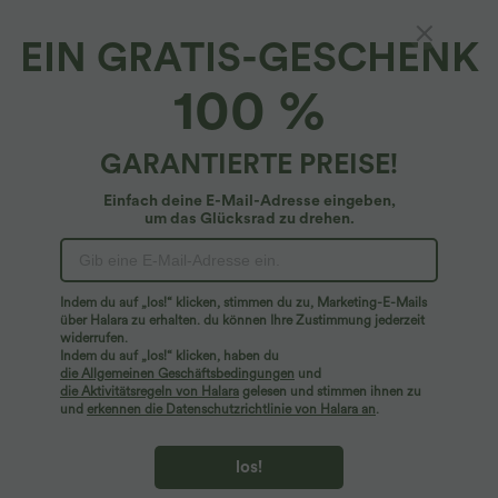
EIN GRATIS-GESCHENK
Halara UltraSculpt™ Cool*
100 %
Halara UltraSculpt™ - Formende Yoga-
Leggings mit hohem Bund, Seitentaschen,
Bauchkontrolle und InstantCool -
4.8
(
55
)
GARANTIERTE PREISE!
schnelltrocknend, UPF50+
$36.95 USD
Einfach deine E-Mail-Adresse eingeben,
um das Glücksrad zu drehen.
Indem du auf „los!“ klicken, stimmen du zu, Marketing-E-Mails
über Halara zu erhalten. du können Ihre Zustimmung jederzeit
widerrufen.
Indem du auf „los!“ klicken, haben du
die Allgemeinen Geschäftsbedingungen
und
die Aktivitätsregeln von Halara
gelesen und stimmen ihnen zu
und
erkennen die Datenschutzrichtlinie von Halara an
.
los!