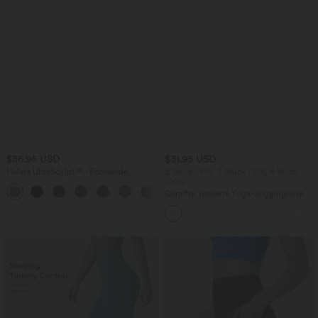
$36.95 USD
$31.95 USD
Halara UltraSculpt™ - Formende
2 Stück -10%, 3 Stück -15%, 4 Stück
Workout-Capri-Leggings mit hohem
-20%
Bund, Tasche und Bauchkontrolle
Geraffte, melierte Yoga-Jogginghose
mit hohem Bund und Seitentaschen