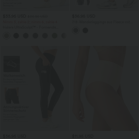
$33.95 USD
$36.95 USD
$36.95 USD
Nimm 3, zahle 2; nimm 6, zahle 4
7/8-Wanderleggings aus Fleece mit
hohem Bund und mehreren Taschen
Halara UltraSculpt™ - Formende
Workout-Leggings mit hohem Bund,
+17
Seitentaschen und Bauchkontrolle
$36.95 USD
$11.95 USD