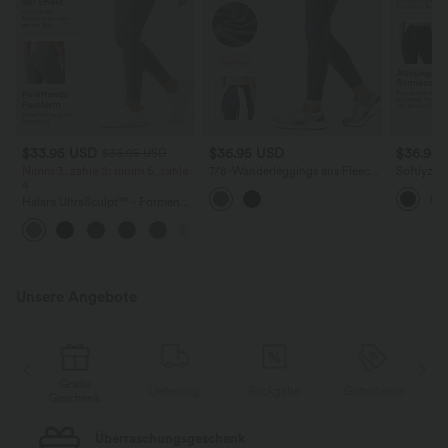
$33.95 USD
$36.95 USD
$36.95
$36.95 USD
Nimm 3, zahle 2; nimm 6, zahle
7/8-Wanderleggings aus Fleece
Softlyzer
4
mit hohem Bund und mehreren
Leggings 
Taschen
doppelte
Halara UltraSculpt™ - Formende
Workout-Leggings mit hohem
+17
Bund, Seitentaschen und
Bauchkontrolle
Unsere Angebote
Gratis
Lieferung
Rückgabe
Gutscheine
k
Geschenk
Kostenloser Standard-Versand