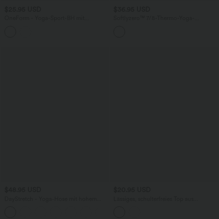
$25.95 USD
$36.95 USD
OneForm - Yoga-Sport-BH mit
Softlyzero™ 7/8-Thermo-Yoga-
Neckholder, niedrigem Support und
Leggings mit hohem Bund und
nahtlosem Flow
mehreren Taschen
$48.95 USD
$20.95 USD
DayStretch - Yoga-Hose mit hohem
Lässiges, schulterfreies Top aus
Bund, Seitentaschen, Bauchkontrolle
geripptem Strick mit Fledermausärmeln
+6
und weitem Bein