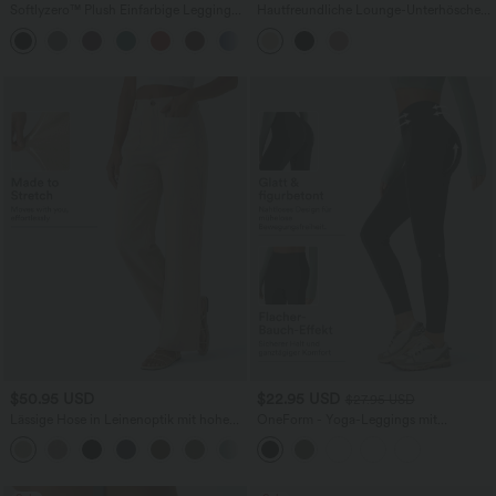
Softlyzero™ Plush Einfarbige Leggings
Hautfreundliche Lounge-Unterhöschen
mit hoher Taille und doppelten Taschen
mit hohem Bund
$50.95 USD
$22.95 USD
$27.95 USD
Lässige Hose in Leinenoptik mit hohem
OneForm - Yoga-Leggings mit
Bund, mehreren Taschen und geradem
mittelhohem Bund, Bauchkontrolle und
+5
Bein
nahtlosem Flow - Po-Lifting