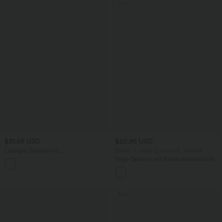
Sale
$31.95 USD
$20.95 USD
Lässiges Oberteil mit
Nimm 3, zahle 2; nimm 6, zahle 4
Rundhalsausschnitt und
Yoga-Tanktop mit Rundhalsausschnitt,
+1
Fledermausärmeln
Racerback und Rüschen
Sale