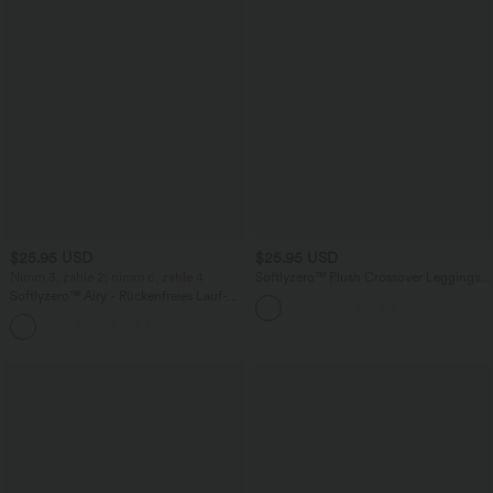
$25.95 USD
$25.95 USD
Nimm 3, zahle 2; nimm 6, zahle 4
Softlyzero™ Plush Crossover Leggings
mit Taschen
Softlyzero™ Airy - Rückenfreies Lauf-
Tanktop mit quadratischem Ausschnitt,
überkreuzten Trägern und InstantCool -
extralang, UPF50+