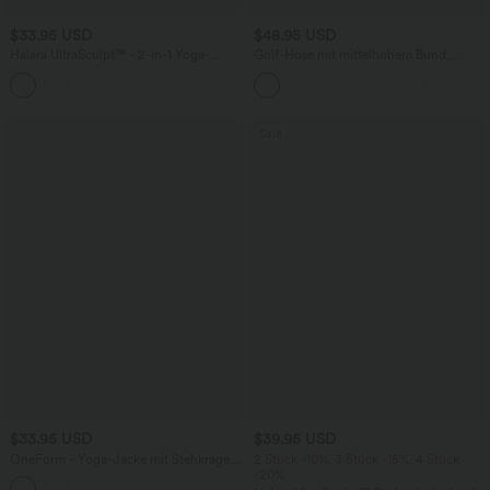
$33.95 USD
$48.95 USD
Halara UltraSculpt™ - 2-in-1 Yoga-
Golf-Hose mit mittelhohem Bund,
Tanktop mit tiefem V-Ausschnitt und
Seitentaschen und schmal zulaufendem
überkreuztem Rückendesign
Bein - schnelltrocknend, UPF40+
Sale
$33.95 USD
$39.95 USD
OneForm - Yoga-Jacke mit Stehkragen,
2 Stück -10%, 3 Stück -15%, 4 Stück
langen Ärmeln, Daumenlöchern und
-20%
nahtlosem Flow