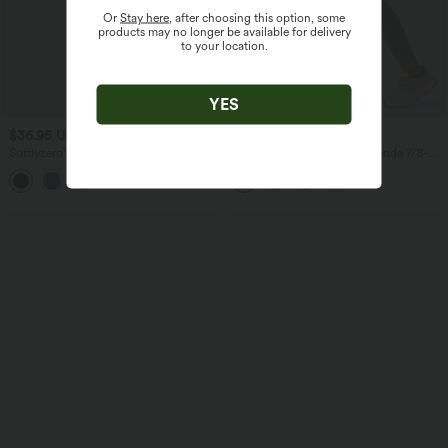
Or
Stay here
, after choosing this option, some
products may no longer be available for delivery
to your location.
YES
$36.95 USD
$44.95 USD
Softlyzero™ Crossover-Leggings mit
Halara UltraSculpt™ - Formende 7/8-
Farbblock
Workout-Leggings mit hohem Bund,
Seitentaschen und Bauchkontrolle