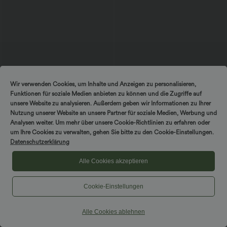
$25.95 USD
$36.95 USD
Wir verwenden Cookies, um Inhalte und Anzeigen zu personalisieren,
2 Stück -10%, 3 Stück -15%, 4 Stück
Softlyzero™ Plush - Lässige 7/8-
Funktionen für soziale Medien anbieten zu können und die Zugriffe auf
-20%
Thermo-Leggings mit hohem Bund und
unsere Website zu analysieren. Außerdem geben wir Informationen zu Ihrer
Gesäßtaschen
Lässiges, gerafftes T-Shirt mit V-
Nutzung unserer Website an unsere Partner für soziale Medien, Werbung und
Ausschnitt und kurzen Ärmeln
Analysen weiter. Um mehr über unsere Cookie-Richtlinien zu erfahren oder
um Ihre Cookies zu verwalten, gehen Sie bitte zu den Cookie-Einstellungen.
Datenschutzerklärung
Alle Cookies akzeptieren
Cookie-Einstellungen
Alle Cookies ablehnen