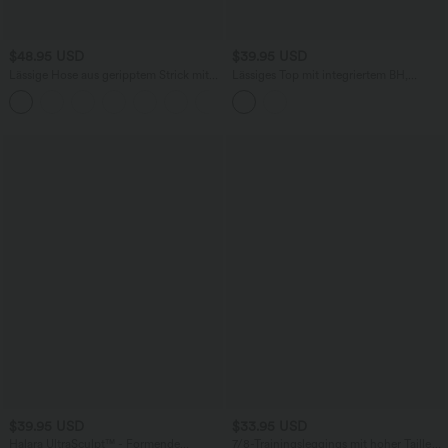
$48.95 USD
$39.95 USD
Lässige Hose aus geripptem Strick mit
Lässiges Top mit integriertem BH,
hohem Bund, Seitentaschen,
kurzen Ärmeln und asymmetrischem
+2
Bauchkontrolle, Kordelzug und weitem
Saum
Bein
$39.95 USD
$33.95 USD
Halara UltraSculpt™ - Formende
7/8-Trainingsleggings mit hoher Taille