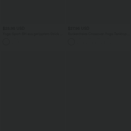
$25.95 USD
$27.95 USD
Yoga-Sport-BH aus geripptem Strick mit
Rückenfreies Crossover-Yoga-Tanktop
niedrigem Support, integriertem BH und
mit U-Ausschnitt - extralang
überkreuztem Rückenausschnitt