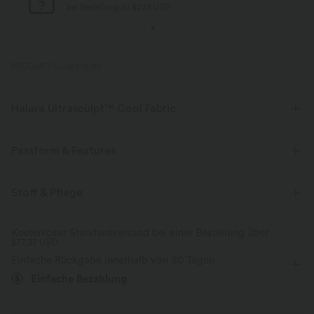
bei Bestellung ab $77 USD
PRODUKT ID: 02878742
Halara Ultrasculpt™ Cool Fabric
Formt und konturiert deine Kurven mit einem kühlen Tragegefühl.
Passform & Features
Vier-Wege-Stretch
Kühles Tragegefühl
V-förmiger Bund
Seitentaschen
Yoga & Pilates
Stoff & Pflege
schnelltrocknend
Kompression zur Formgebung
7/8-Länge
mit hohem Bund
eng geschnitten
Kostenloser Standardversand bei einer Bestellung über
UPF50+
Feuchtigkeitsableitend
$77.37 USD
Mittlere Dehnung
Vier-Wege-Stretch
Einfache Rückgabe innerhalb von 30 Tagen
Einfache Bezahlung