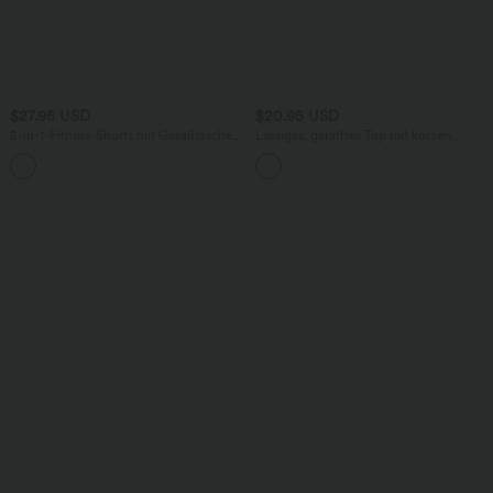
$27.95 USD
$20.95 USD
2-in-1-Fitness-Shorts mit Gesäßtasche
Lässiges, gerafftes Top mit kurzen
und seitlicher versteckter Tasche 7,6 cm
Ärmeln und One-Shoulder-Design
+25