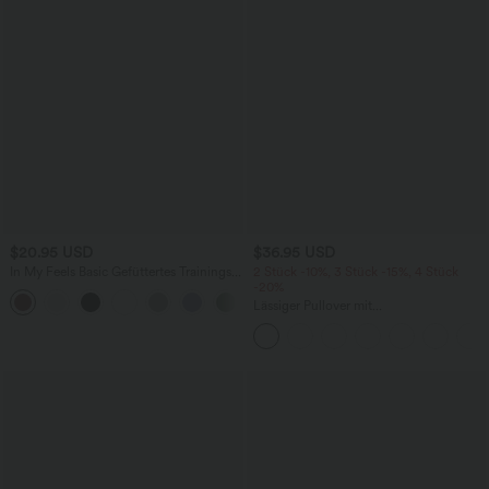
$20.95 USD
$36.95 USD
In My Feels Basic Gefüttertes Trainings-
2 Stück -10%, 3 Stück -15%, 4 Stück
Crop-Tanktop
-20%
+9
Lässiger Pullover mit
Rundhalsausschnitt, kurzen Ärmeln und
Waffelstoff