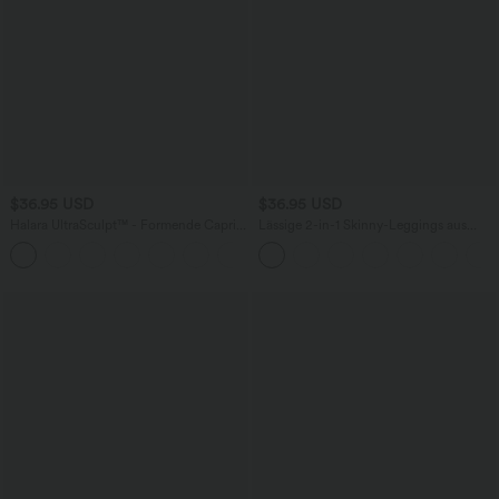
$36.95 USD
$36.95 USD
Halara UltraSculpt™ - Formende Capri-
Lässige 2-in-1 Skinny-Leggings aus
Workout-Leggings mit hohem Bund,
elastischem Kunstleder mit hohem
Seitentaschen und Bauchkontrolle - Po-
Bund, Seitentaschen und
Lifting
Bauchkontrolle