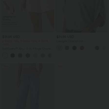
$31.95 USD
$31.95 USD
2 Stück -10%, 3 Stück -15%, 4 Stück
Lässiges Oberteil mit
-20%
Rundhalsausschnitt und
Fledermausärmeln
Softlyzero™ Airy - 2-in-1 Yoga-Shorts
mit superhohem Bund, mehreren
+23
Taschen und InstantCool - 17,78 cm
Sale
Sale