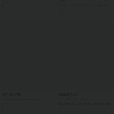
Rundhalsausschnitt, integriertem BH
-20%
und Rüschensaum
Lässiger Maxirock in Leinenoptik mit
hohem Bund und Kordelzug
Sale
$64.95 USD
$42.95 USD
Lässige Jeans aus Lyocell mit
2 für 69 €, 3 für 99 €
mittelhohem Bund, mehreren Taschen
DayStretch - Lässige Hose mit hohem
und Kordelzug
Bund, Seitentaschen und Barrel-Leg