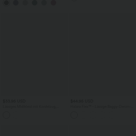
$33.95 USD
$44.95 USD
Lässiges Midikleid mit Kordelzug,
Halara Flex™ - Lässige Baggy-Denim-
Schlitz und geschwungenem Saum
Shorts mit hohem Crossover-Bund und
mehreren Taschen