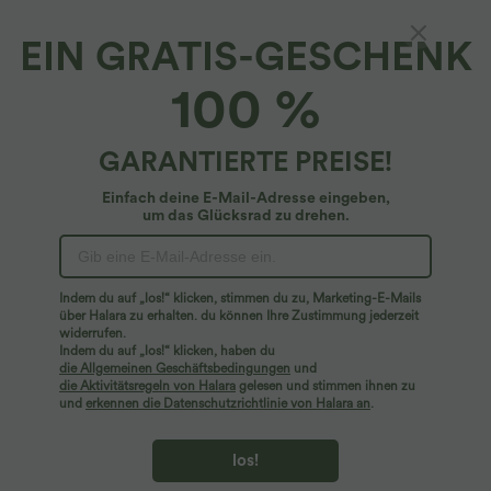
EIN GRATIS-GESCHENK
Geometrisches Halara-Abzeichen
100 %
$5.95 USD
GARANTIERTE PREISE!
Einfach deine E-Mail-Adresse eingeben,
um das Glücksrad zu drehen.
Indem du auf „los!“ klicken, stimmen du zu, Marketing-E-Mails
über Halara zu erhalten. du können Ihre Zustimmung jederzeit
widerrufen.
Indem du auf „los!“ klicken, haben du
die Allgemeinen Geschäftsbedingungen
und
die Aktivitätsregeln von Halara
gelesen und stimmen ihnen zu
und
erkennen die Datenschutzrichtlinie von Halara an
.
los!