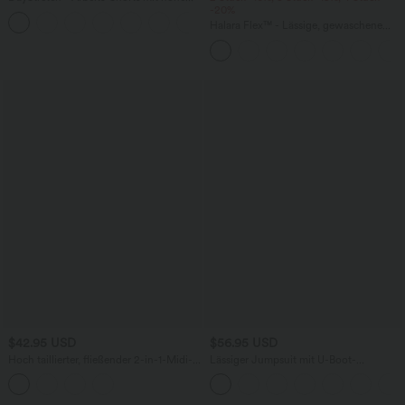
Bund, Seitentaschen und weitem Bein
-20%
+11
Halara Flex™ - Lässige, gewaschene
Baggy-Jeans aus drapiertem Lyocell mit
mittelhohem Bund, mehreren Taschen
und weitem Bein
$42.95 USD
$56.95 USD
Hoch taillierter, fließender 2-in-1-Midi-
Lässiger Jumpsuit mit U-Boot-
Tanzrock mit Seitentasche
Ausschnitt, Seitentaschen, kurzen
Ärmeln und Kordelzug - Easy Peezy
Edition