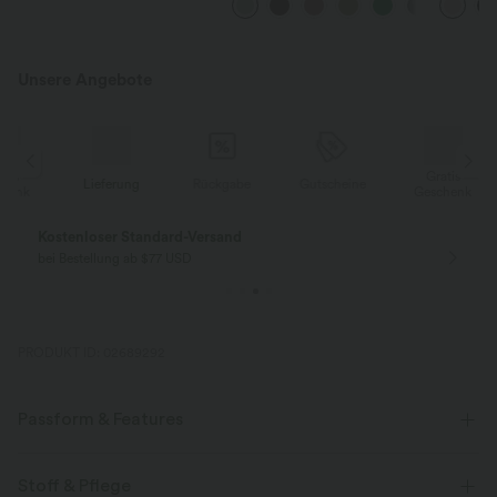
Seite und weitem Bein
mehreren
InstantCo
Unsere Angebote
Gratis
Lieferung
Rückgabe
Gutscheine
k
Geschenk
Kostenloser Standard-Versand
bei Bestellung ab $77 USD
PRODUKT ID: 02689292
Passform & Features
lässig
Stoff & Pflege