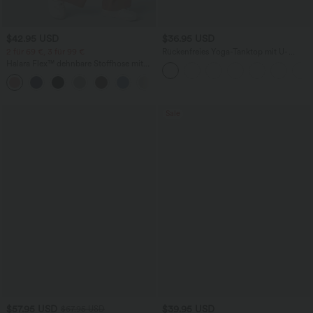
$42.95 USD
$36.95 USD
2 für 69 €, 3 für 99 €
Rückenfreies Yoga-Tanktop mit U-
Ausschnitt, überkreuzten Trägern und
Halara Flex™ dehnbare Stoffhose mit
abgerundetem Saum
hohem Bund, Waffelmuster,
+20
Seitentaschen und weitem Bein
Sale
$57.95 USD
$39.95 USD
$67.95 USD