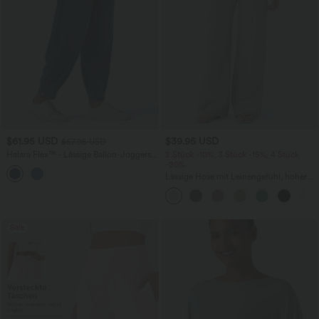
$61.95 USD
$39.95 USD
$67.95 USD
Halara Flex™ - Lässige Ballon-Joggers
2 Stück -10%, 3 Stück -15%, 4 Stück
aus Denim mit mittelhohem Bund und
-20%
mehreren Taschen
Lässige Hose mit Leinengefühl, hoher
Taille, Kordelzug an der Seite und
weitem Bein
Sale