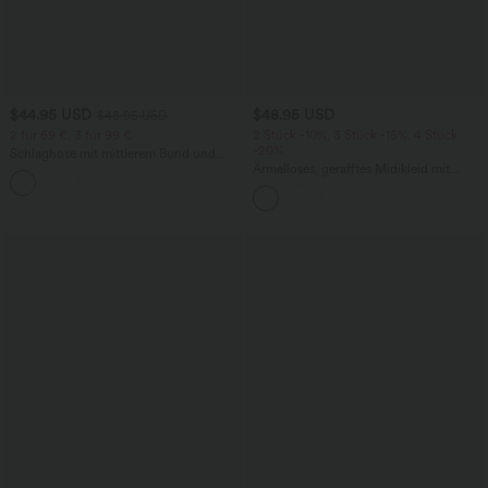
$44.95 USD
$48.95 USD
$48.95 USD
2 für 69 €, 3 für 99 €
2 Stück -10%, 3 Stück -15%, 4 Stück
-20%
Schlaghose mit mittlerem Bund und
seitlichen Reißverschlusstaschen
Ärmelloses, gerafftes Midikleid mit
+12
eckigem Ausschnitt, integriertem BH
und überkreuztem Rückendesign