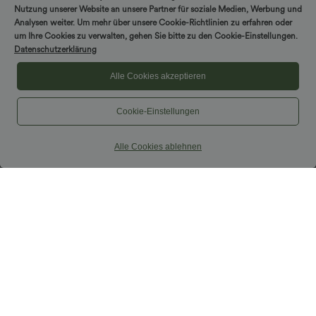
Nutzung unserer Website an unsere Partner für soziale Medien, Werbung und
Analysen weiter. Um mehr über unsere Cookie-Richtlinien zu erfahren oder
um Ihre Cookies zu verwalten, gehen Sie bitte zu den Cookie-Einstellungen.
Datenschutzerklärung
Alle Cookies akzeptieren
Cookie-Einstellungen
Alle Cookies ablehnen
$33.95 USD
$36.95 USD
$36.95 USD
Nimm 3, zahle 2; nimm 6, zahle 4
Lässiges, ärmelloses Tank-Kleid mit
Rundhalsausschnitt und Seitentaschen
Halara UltraSculpt™ - Formende
Workout-Leggings mit hohem Bund,
+17
Seitentaschen und Bauchkontrolle