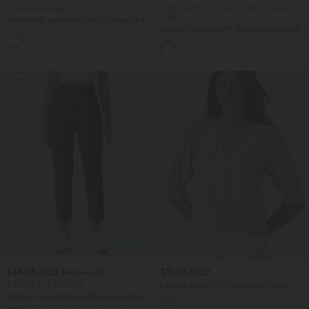
limited time sale
2 Stück -10%, 3 Stück -15%, 4 Stück
-20%
Ärmelloser, geraffter Party-Jumpsuit mit
V-Ausschnitt, Seitentaschen und
Halara UltraSculpt™ Rückenfreies Lauf-
+7
unsichtbarem Reißverschluss - pipi-
Tanktop mit U-Ausschnitt und
praktisch
überkreuztem, abgerundetem Saum
Sale
$44.95 USD
$31.95 USD
$48.95 USD
2 für 69 €, 3 für 99 €
Lässige Bluse mit V-Ausschnitt und
kurzen Puffärmeln
Schmal zulaufende Golfhose aus Krepp
mit hohem Bund und Seitentaschen