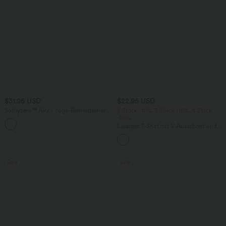
$31.95 USD
$22.95 USD
Softlyzero™ Airy - Yoga-Bermudashorts
2 Stück -10%, 3 Stück -15%, 4 Stück
mit hohem Bund, mehreren Taschen
-20%
+16
und InstantCool
Lässiges T-Shirt mit V-Ausschnitt und
kurzen Ärmeln
Sale
Sale