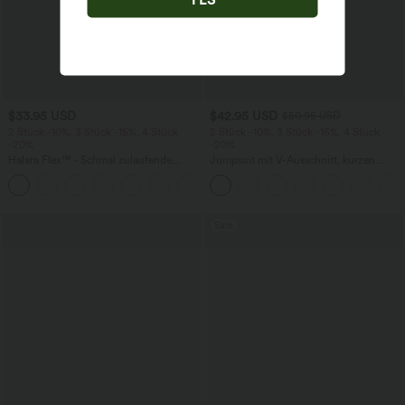
$33.95 USD
$42.95 USD
$50.95 USD
2 Stück -10%, 3 Stück -15%, 4 Stück
2 Stück -10%, 3 Stück -15%, 4 Stück
-20%
-20%
Halara Flex™ - Schmal zulaufende
Jumpsuit mit V-Ausschnitt, kurzen
Bürohose mit hohem Bund,
Ärmeln, plissierten Seitentaschen und
+8
Seitentaschen und Waffelstoff
weitem Bein, fließendem Waffelmuster
Sale