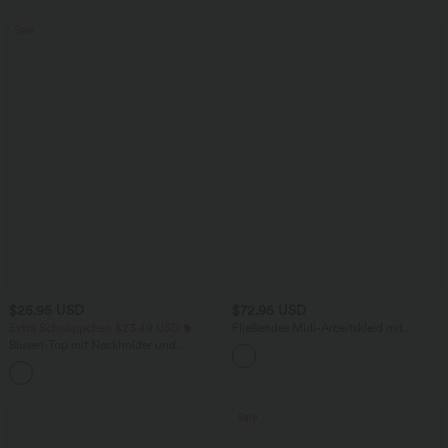
Sale
$25.95 USD
$72.95 USD
Extra Schnäppchen $23.49 USD
Fließendes Midi-Arbeitskleid mit
Seitentaschen, Fledermausärmeln und
Blusen-Top mit Neckholder und
Bauchkontrolle
Schlüssellochausschnitt, plissiert,
+3
ärmellos, abgerundeter Saum
Sale