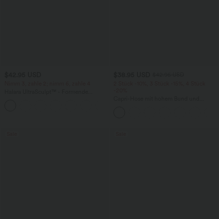
$42.95 USD
$38.95 USD
$42.95 USD
Nimm 3, zahle 2; nimm 6, zahle 4
2 Stück -10%, 3 Stück -15%, 4 Stück
-20%
Halara UltraSculpt™ - Formende
Workout-Leggings mit hohem Bund,
Capri-Hose mit hohem Bund und
+13
Seitentaschen, Booty-Scrunch und
Seitentaschen - leinenähnliches Material
Bauchkontrolle
Sale
Sale