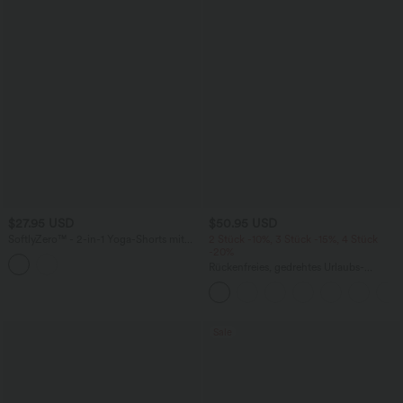
$27.95 USD
$50.95 USD
SoftlyZero™ - 2-in-1 Yoga-Shorts mit
2 Stück -10%, 3 Stück -15%, 4 Stück
hohem Crossover-Bund, mehreren
-20%
Taschen und Ösen - schnelltrocknend,
Rückenfreies, gedrehtes Urlaubs-
7,6 cm
Maxikleid mit Seitentaschen und Schlitz
Sale