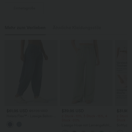
Einheitsgröße
Mehr zum Verlieben
Ähnliche Kleidungsstile
$61.95 USD
$39.95 USD
$31.95 
$67.95 USD
Halara Flex™ - Lässige Ballon-
2 Stück -10%, 3 Stück -15%, 4
2 Stück -
Joggers aus Denim mit
Stück -20%
Stück -2
mittelhohem Bund und
Lässige Hose mit Leinengefühl,
Softlyzer
mehreren Taschen
hoher Taille, Kordelzug an der
Shorts m