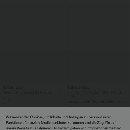
Sale
$31.95 USD
$39.95 USD
Ärmellose, oversized Büro-Bluse mit V-
2 Stück -10%, 3 Stück -15%, 4 Stück
Ausschnitt - knitterfrei
-20%
Lässige Leinen-Hose mit hohem Bund,
Kordelzug, weitem Bein und Taschen
Wir verwenden Cookies, um Inhalte und Anzeigen zu personalisieren,
Sale
Funktionen für soziale Medien anbieten zu können und die Zugriffe auf
unsere Website zu analysieren. Außerdem geben wir Informationen zu Ihrer