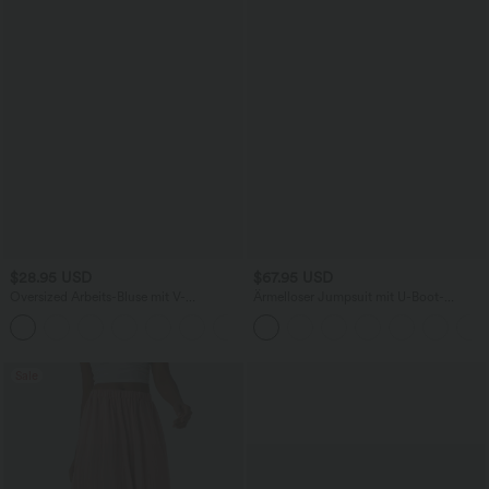
$28.95 USD
$67.95 USD
Oversized Arbeits-Bluse mit V-
Ärmelloser Jumpsuit mit U-Boot-
Ausschnitt und kurzen Ärmeln -
Ausschnitt, Seitentaschen, seitlichen
+1
knitterfrei
Bindebändern, Streifen und InstantCool
- Easy Peezy Edition
Sale