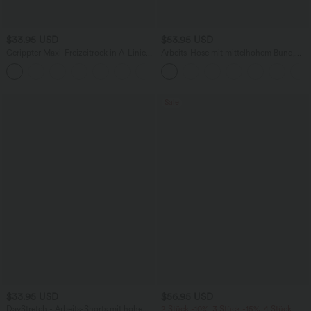
$33.95 USD
$53.95 USD
Gerippter Maxi-Freizeitrock in A-Linie
Arbeits-Hose mit mittelhohem Bund,
mit hohem Bund und Schlitzsaum
Seitentaschen und Barrel-Leg
Sale
$33.95 USD
$56.95 USD
DayStretch - Arbeits-Shorts mit hohem
2 Stück -10%, 3 Stück -15%, 4 Stück