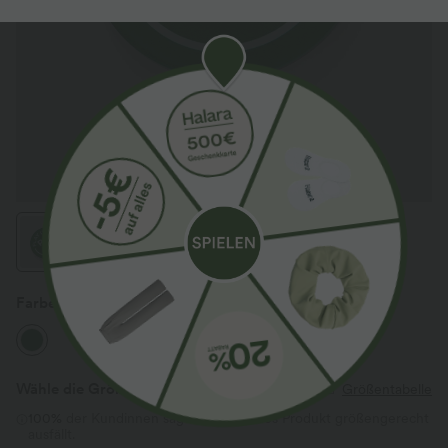
Farbe
Juniper
Wähle die Größe aus
(EU)
Größentabelle
100%
der Kundinnen sagen, dass dieses Produkt größengerecht
ausfällt.