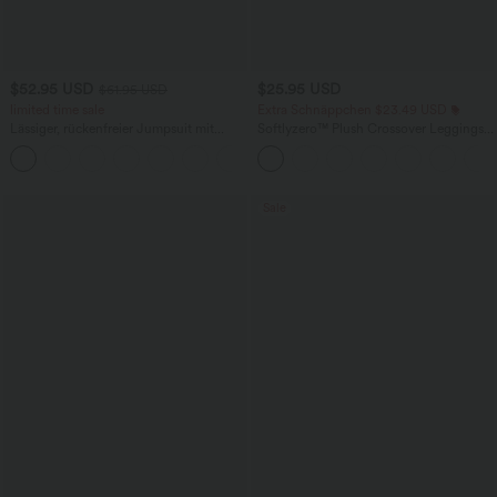
$52.95 USD
$25.95 USD
$61.95 USD
limited time sale
Extra Schnäppchen $23.49 USD
Lässiger, rückenfreier Jumpsuit mit
Softlyzero™ Plush Crossover Leggings
Seitentaschen
mit Taschen
+10
Sale