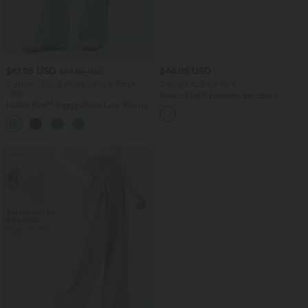
$61.95 USD
$44.95 USD
$64.95 USD
2 Stück -10%, 3 Stück -15%, 4 Stück
2 für 69 €, 3 für 99 €
-20%
Halara Flex™ plissierte dehnbare
Halara Flex™ Baggy Jeans Low Rise mit
Stoffhose mit hohem Bund,
Knopf und Reißverschluss, mehreren
Seitentaschen und geradem Bein
+5
Taschen, weitem Bein
Sale