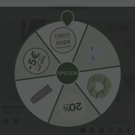
Inspiration
Sale
$61.95 USD
$31.95 USD
$67.95 USD
Halara Flex™ - Lässige Ballon-Joggers
2 Stück -10%, 3 Stück -15%, 4 Stück
aus Denim mit mittelhohem Bund und
-20%
mehreren Taschen
Softlyzero™ Airy - 2-in-1 Yoga-Shorts
mit superhohem Bund, mehreren
Taschen und InstantCool - 17,78 cm