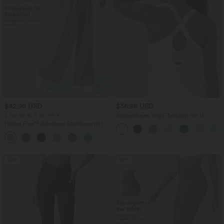
$42.95 USD
$36.95 USD
2 für 69 €, 3 für 99 €
Rückenfreies Yoga-Tanktop mit U-
Ausschnitt, überkreuzten Trägern und
Halara Flex™ dehnbare Stoffhose mit
abgerundetem Saum
hohem Bund, Waffelmuster,
+20
Seitentaschen und weitem Bein
Sale
Sale