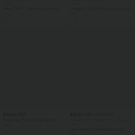
-20%
-20%
Halara Flex™ - Schmal zulaufende
Lässiges T-Shirt mit V-Ausschnitt und
Bürohose mit hohem Bund,
kurzen Ärmeln
+8
Seitentaschen und Waffelstoff
Sale
$39.95 USD
$38.95 USD
$42.95 USD
Halara Flex™ Jeans Jeggings aus
2 Stück -10%, 3 Stück -15%, 4 Stück
elastischem Strick-Denim mit hohem
-20%
Bund und Gesäßtaschen
Capri-Hose mit hohem Bund und
Seitentaschen - leinenähnliches Material