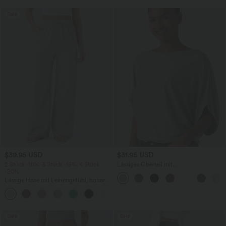
Sale
$39.95 USD
$31.95 USD
2 Stück -10%, 3 Stück -15%, 4 Stück
Lässiges Oberteil mit
-20%
Rundhalsausschnitt und
Fledermausärmeln
Lässige Hose mit Leinengefühl, hoher
Taille, Kordelzug an der Seite und
+15
weitem Bein
Sale
Sale