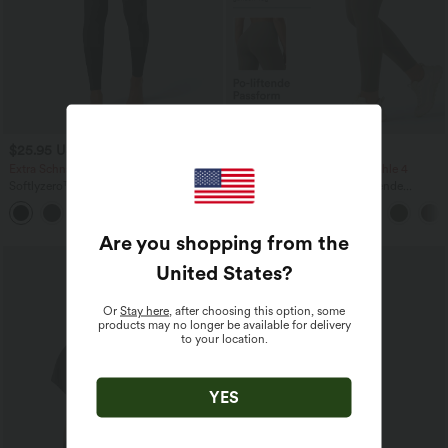
$25.95 USD
$33.95 USD
$36.95 USD
Extra Schnäppchen $23.49 USD
Nimm 3, zahle 2; nimm 6, zahle 4
Softlyzero™ Plush Crossover Leggings
Halara UltraSculpt™ - Formende
mit Taschen
Workout-Leggings mit hohem Bund,
+16
Seitentaschen und Bauchkontrolle
Are you shopping from the
Sale
United States
?
Or
Stay here
, after choosing this option, some
products may no longer be available for delivery
to your location.
YES