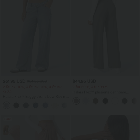
$61.95 USD
$44.95 USD
$64.95 USD
2 Stück -10%, 3 Stück -15%, 4 Stück
2 für 69 €, 3 für 99 €
-20%
Halara Flex™ plissierte dehnbare
Halara Flex™ Baggy Jeans Low Rise mit
Stoffhose mit hohem Bund,
Knopf und Reißverschluss, mehreren
Seitentaschen und geradem Bein
+5
Taschen, weitem Bein
Sale