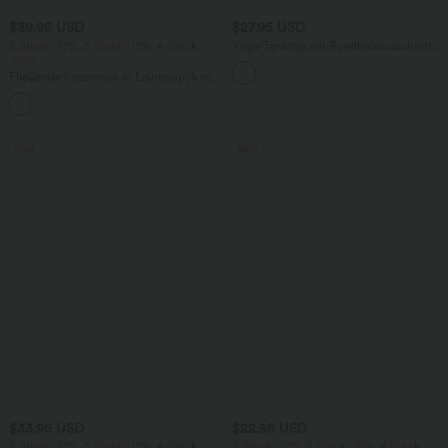
$39.95 USD
$27.95 USD
2 Stück -10%, 3 Stück -15%, 4 Stück
Yoga-Tanktop mit Rundhalsausschnitt,
-20%
Rüschen und InstantCool
Fließende hosenrock in Leinenoptik mit
mittelhohem Bund, Seitentaschen und
+1
weitem Bein
Sale
Sale
$33.95 USD
$22.95 USD
2 Stück -10%, 3 Stück -15%, 4 Stück
2 Stück -10%, 3 Stück -15%, 4 Stück