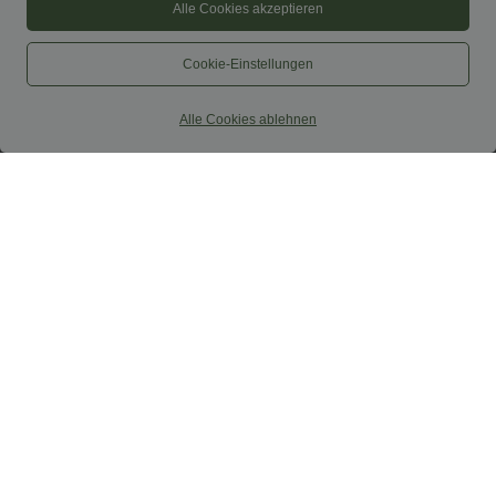
Alle Cookies akzeptieren
Cookie-Einstellungen
Alle Cookies ablehnen
$39.95 USD
$31.95 USD
2 Stück -10%, 3 Stück -15%, 4 Stück
Softlyzero™ Airy - Yoga-Bermudashorts
-20%
mit hohem Bund, mehreren Taschen
und InstantCool
Lässige Leinen-Hose mit hohem Bund,
Kordelzug, weitem Bein und Taschen
+5