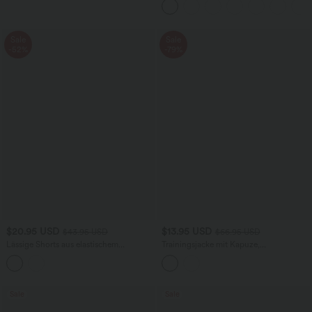
Sale
Sale
-52%
-79%
$20.95 USD
$13.95 USD
$43.95 USD
$66.95 USD
Lässige Shorts aus elastischem
Trainingsjacke mit Kapuze,
Kunstleder mit hohem Bund und
Seitentaschen, langen Ärmeln und
Seitentaschen
Rüschensaum - UPF40+
Sale
Sale