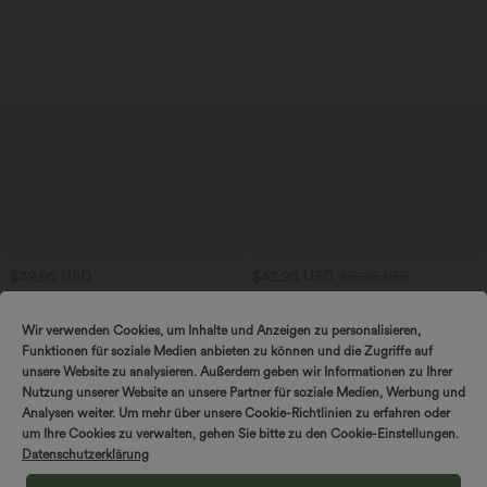
$39.95 USD
$42.95 USD
$50.95 USD
2 Stück -10%, 3 Stück -15%, 4 Stück
2 Stück -10%, 3 Stück -15%, 4 Stück
-20%
-20%
Halara UltraSculpt™ Rückenfreies Lauf-
Jumpsuit mit V-Ausschnitt, kurzen
Wir verwenden Cookies, um Inhalte und Anzeigen zu personalisieren,
Tanktop mit U-Ausschnitt und
Ärmeln, plissierten Seitentaschen und
Funktionen für soziale Medien anbieten zu können und die Zugriffe auf
+11
überkreuztem, abgerundetem Saum
weitem Bein, fließendem Waffelmuster
unsere Website zu analysieren. Außerdem geben wir Informationen zu Ihrer
Nutzung unserer Website an unsere Partner für soziale Medien, Werbung und
Sale
Analysen weiter. Um mehr über unsere Cookie-Richtlinien zu erfahren oder
um Ihre Cookies zu verwalten, gehen Sie bitte zu den Cookie-Einstellungen.
Datenschutzerklärung