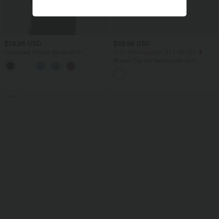
$28.95 USD
$25.95 USD
Oversized Arbeits-Bluse mit V-
Extra Schnäppchen $23.49 USD
Ausschnitt und kurzen Ärmeln -
Blusen-Top mit Neckholder und
+1
knitterfrei
Schlüssellochausschnitt, plissiert,
ärmellos, abgerundeter Saum
Sale