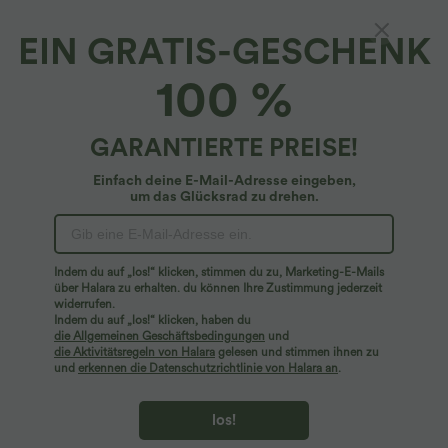
EIN GRATIS-GESCHENK
100 %
GARANTIERTE PREISE!
Einfach deine E-Mail-Adresse eingeben,
um das Glücksrad zu drehen.
Hoppla!
Wir können die von Ihnen gesuchte Seite nicht
Indem du auf „los!“ klicken, stimmen du zu, Marketing-E-Mails
finden.
über Halara zu erhalten. du können Ihre Zustimmung jederzeit
widerrufen.
Indem du auf „los!“ klicken, haben du
Mehr einkaufen
die Allgemeinen Geschäftsbedingungen
und
die Aktivitätsregeln von Halara
gelesen und stimmen ihnen zu
und
erkennen die Datenschutzrichtlinie von Halara an
.
los!