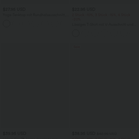
$27.95 USD
$22.95 USD
Yoga-Tanktop mit Rundhalsausschnitt,
2 Stück -10%, 3 Stück -15%, 4 Stück
Rüschen und InstantCool
-20%
+16
Lässiges T-Shirt mit V-Ausschnitt und
kurzen Ärmeln
Sale
$39.95 USD
$38.95 USD
$42.95 USD