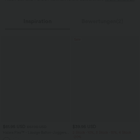
Inspiration
Bewertungen(2)
Sale
$61.95 USD
$39.95 USD
$67.95 USD
Halara Flex™ - Lässige Ballon-Joggers
2 Stück -10%, 3 Stück -15%, 4 Stück
aus Denim mit mittelhohem Bund und
-20%