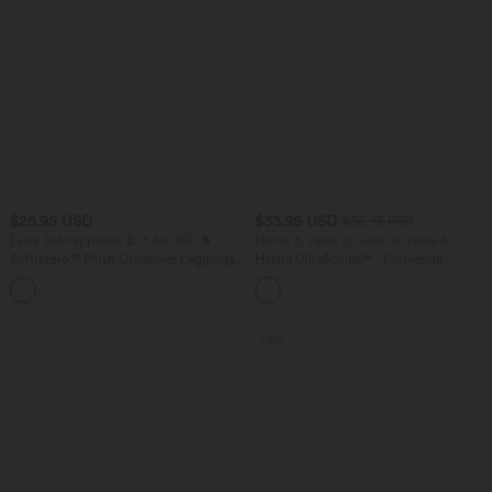
$25.95 USD
$33.95 USD
$36.95 USD
Extra Schnäppchen $23.49 USD
Nimm 3, zahle 2; nimm 6, zahle 4
Softlyzero™ Plush Crossover Leggings
Halara UltraSculpt™ - Formende
mit Taschen
Workout-Leggings mit hohem Bund,
+16
Seitentaschen und Bauchkontrolle
Sale