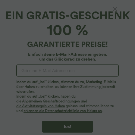
EIN GRATIS-GESCHENK
Halara Flex™ Denim*
100 %
Halara Flex™ - Gewaschener Tennis-Bodysuit
aus elastischem Strick-Denim mit
quadratischem Ausschnitt und Racerback
4.5
(
2
)
GARANTIERTE PREISE!
$39.95 USD
Einfach deine E-Mail-Adresse eingeben,
um das Glücksrad zu drehen.
Indem du auf „los!“ klicken, stimmen du zu, Marketing-E-Mails
über Halara zu erhalten. du können Ihre Zustimmung jederzeit
widerrufen.
Indem du auf „los!“ klicken, haben du
die Allgemeinen Geschäftsbedingungen
und
die Aktivitätsregeln von Halara
gelesen und stimmen ihnen zu
und
erkennen die Datenschutzrichtlinie von Halara an
.
los!