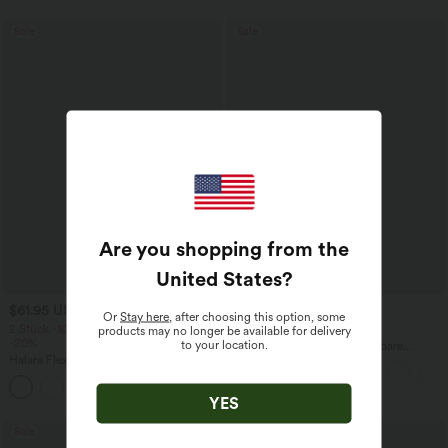
Sale
Sale
Are you shopping from the
United States
?
$61.95 USD
$44.95 USD
$64.95 USD
Or
Stay here
, after choosing this option, some
2 Stück -10%, 3 Stück -15%, 4 Stück
2 für 69 €, 3 für 99 €
products may no longer be available for delivery
-20%
to your location.
Halara Flex™ plissierte dehnbare
Halara Flex™ Baggy Jeans Low Rise mit
Stoffhose mit hohem Bund,
Knopf und Reißverschluss, mehreren
Seitentaschen und geradem Bein
+5
Taschen, weitem Bein
YES
Sale