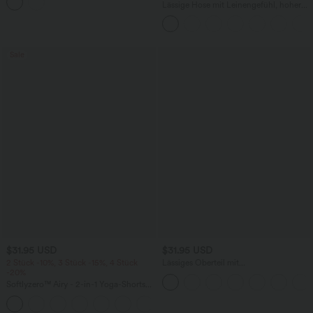
mehreren Taschen
Lässige Hose mit Leinengefühl, hoher
Taille, Kordelzug an der Seite und
weitem Bein
Sale
$31.95 USD
$31.95 USD
2 Stück -10%, 3 Stück -15%, 4 Stück
Lässiges Oberteil mit
-20%
Rundhalsausschnitt und
Fledermausärmeln
Softlyzero™ Airy - 2-in-1 Yoga-Shorts
mit superhohem Bund, mehreren
+23
Taschen und InstantCool - 17,78 cm