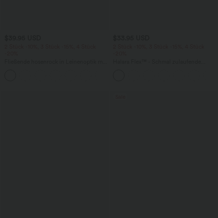
$39.95 USD
$33.95 USD
2 Stück -10%, 3 Stück -15%, 4 Stück
2 Stück -10%, 3 Stück -15%, 4 Stück
-20%
-20%
Fließende hosenrock in Leinenoptik mit
Halara Flex™ - Schmal zulaufende
mittelhohem Bund, Seitentaschen und
Bürohose mit hohem Bund,
+1
weitem Bein
Seitentaschen und Waffelstoff
Sale