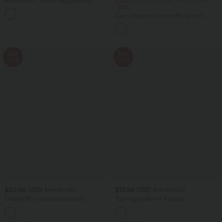
Halara Flex™ Jeans Jeggings aus
2 Stück -10%, 3 Stück -15%, 4 Stück
elastischem Strick-Denim mit hohem
-20%
Bund und Gesäßtaschen
Capri-Hose mit hohem Bund und
Seitentaschen - leinenähnliches Material
Sale
Sale
-52%
-79%
$20.95 USD
$13.95 USD
$43.95 USD
$66.95 USD
Lässige Shorts aus elastischem
Trainingsjacke mit Kapuze,
Kunstleder mit hohem Bund und
Seitentaschen, langen Ärmeln und
Seitentaschen
Rüschensaum - UPF40+