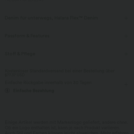
PRODUKT ID: 02783143
Denim für unterwegs, Halara Flex™ Denim
Sieht aus wie Denim, fühlt sich an wie Athleisure. Halara Flex™ Denim
gibt dir die Dehnbarkeit und Weichheit, die du brauchst, um dich
Passform & Features
uneingeschränkt bewegen zu können.
Mittlerer Support
eingenähter BH
Racerback
Stoff & Pflege
Vier-Wege-Stretch
weich
quadratischer Ausschnitt
überziehen
Tennis & Pickleball
bequem wie Leggings
Leichtgewichtig
Kostenloser Standardversand bei einer Bestellung über
$77.37 USD
2,5 cm
ärmellos
Mittlere Dehnung
Einfache Rückgabe innerhalb von 30 Tagen
Vier-Wege-Stretch
Mittlerer Support
Einfache Bezahlung
Einige Artikel werden mit Markenlogo geliefert, andere ohne.
Ob ein Logo enthalten ist, kann je nach Produkt variieren.
Auch Stil und Farben können leicht abweichen.
Mehr erfahren