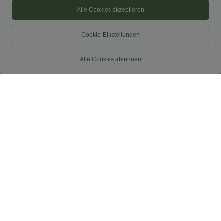
Alle Cookies akzeptieren
Cookie-Einstellungen
Alle Cookies ablehnen
$44.95 USD
$39.95 USD
$48.95 USD
2 für 69 €, 3 für 99 €
2 Stück -10%, 3 Stück -15%, 4 Stück
-20%
Schmal zulaufende Golfhose aus Krepp
mit hohem Bund und Seitentaschen
Halara UltraSculpt™ Rückenfreies Lauf-
Tanktop mit U-Ausschnitt und
überkreuztem, abgerundetem Saum