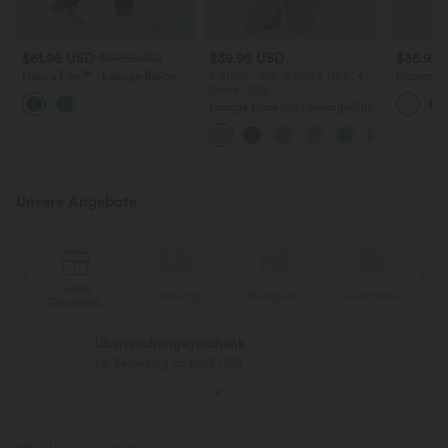
$61.95 USD
$39.95 USD
$36.95
$67.95 USD
Halara Flex™ - Lässige Ballon-
2 Stück -10%, 3 Stück -15%, 4
Rückenfre
Joggers aus Denim mit
Stück -20%
U-Ausschn
mittelhohem Bund und
Trägern 
Lässige Hose mit Leinengefühl,
mehreren Taschen
Saum
hoher Taille, Kordelzug an der
Seite und weitem Bein
Unsere Angebote
Gratis
e
Lieferung
Rückgabe
Gutscheine
Geschenk
Überraschungsgeschenk
bei Bestellung ab $223 USD