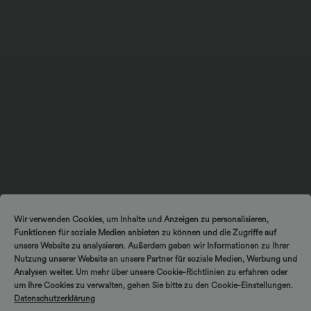
$52.95 USD
$57.95 USD
$61.95 USD
$67.95 USD
Wir verwenden Cookies, um Inhalte und Anzeigen zu personalisieren,
limited time sale
limited time sale
Funktionen für soziale Medien anbieten zu können und die Zugriffe auf
Lässiger, rückenfreier Jumpsuit mit
Ärmelloser, geraffter Party-Jumpsuit mit
Seitentaschen
V-Ausschnitt, Seitentaschen und
unsere Website zu analysieren. Außerdem geben wir Informationen zu Ihrer
+10
unsichtbarem Reißverschluss - pipi-
Nutzung unserer Website an unsere Partner für soziale Medien, Werbung und
praktisch
Analysen weiter. Um mehr über unsere Cookie-Richtlinien zu erfahren oder
um Ihre Cookies zu verwalten, gehen Sie bitte zu den Cookie-Einstellungen.
Sale
Sale
Datenschutzerklärung