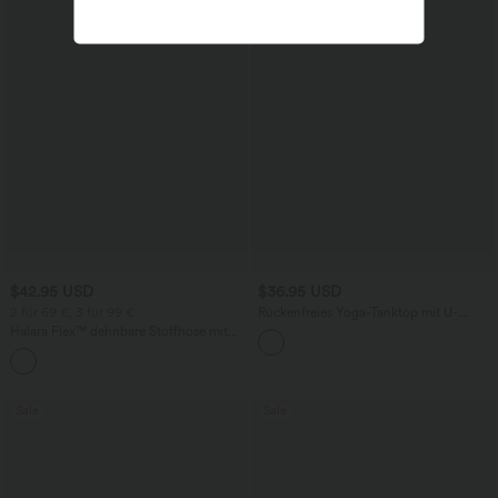
$42.95 USD
$36.95 USD
2 für 69 €, 3 für 99 €
Rückenfreies Yoga-Tanktop mit U-
Ausschnitt, überkreuzten Trägern und
Halara Flex™ dehnbare Stoffhose mit
abgerundetem Saum
hohem Bund, Waffelmuster,
+20
Seitentaschen und weitem Bein
Sale
Sale