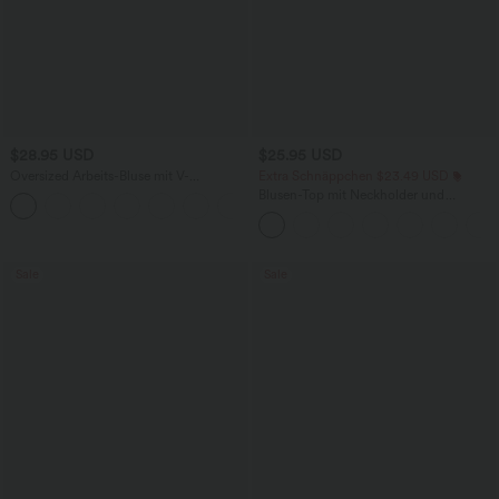
$28.95 USD
$25.95 USD
Oversized Arbeits-Bluse mit V-
Extra Schnäppchen $23.49 USD
Ausschnitt und kurzen Ärmeln -
Blusen-Top mit Neckholder und
+1
knitterfrei
Schlüssellochausschnitt, plissiert,
ärmellos, abgerundeter Saum
Sale
Sale