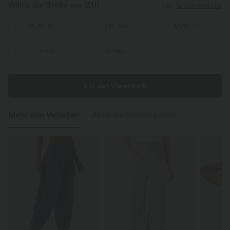
Wähle die Größe aus
(EU)
Größentabelle
XS
(
32/34
)
S
(
34/36
)
M
(
38/40
)
L
(
42/44
)
XL
(
46
)
+ In den Warenkorb
Mehr zum Verlieben
Ähnliche Kleidungsstile