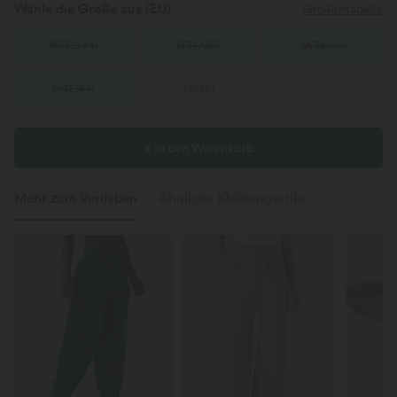
Wähle die Größe aus
(EU)
Größentabelle
XS
(
32/34
)
S
(
34/36
)
M
(
38/40
)
L
(
42/44
)
XL
(
46
)
+ In den Warenkorb
Mehr zum Verlieben
Ähnliche Kleidungsstile