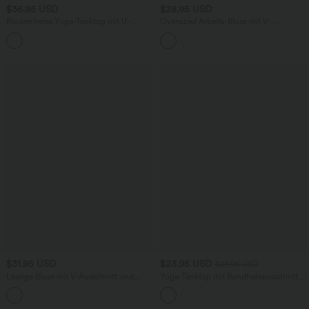
$36.95 USD
$28.95 USD
Rückenfreies Yoga-Tanktop mit U-
Oversized Arbeits-Bluse mit V-
Ausschnitt, überkreuzten Trägern und
Ausschnitt und kurzen Ärmeln -
abgerundetem Saum
knitterfrei
$31.95 USD
$23.95 USD
$27.95 USD
Lässige Bluse mit V-Ausschnitt und
Yoga-Tanktop mit Rundhalsausschnitt,
kurzen Puffärmeln
Rüschen und InstantCool