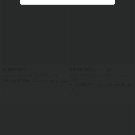
$25.95 USD
$61.95 USD
$64.95 USD
Extra Schnäppchen $23.49 USD
2 Stück -10%, 3 Stück -15%, 4 Stück
-20%
Softlyzero™ Plush Crossover Leggings
mit Taschen
Halara Flex™ Baggy Jeans Low Rise mit
+16
Knopf und Reißverschluss, mehreren
Taschen, weitem Bein