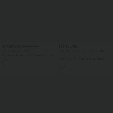
$44.95 USD
$33.95 USD
$48.95 USD
2 für 69 €, 3 für 99 €
2 Stück -10%, 3 Stück -15%, 4 Stück
-20%
Schmal zulaufende Golfhose aus Krepp
mit hohem Bund und Seitentaschen
Halara Flex™ - Schmal zulaufende
Bürohose mit hohem Bund,
Seitentaschen und Waffelstoff
Sale