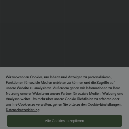
$56.95 USD
$44.95 USD
$48.95 USD
Wir verwenden Cookies, um Inhalte und Anzeigen zu personalisieren,
Ärmelloses Midikleid mit V-Ausschnitt,
2 für 69 €, 3 für 99 €
Funktionen für soziale Medien anbieten zu können und die Zugriffe auf
Seitentaschen und Reißverschluss
Schlaghose mit mittlerem Bund und
seitlichen Reißverschlusstaschen
unsere Website zu analysieren. Außerdem geben wir Informationen zu Ihrer
Nutzung unserer Website an unsere Partner für soziale Medien, Werbung und
Analysen weiter. Um mehr über unsere Cookie-Richtlinien zu erfahren oder
um Ihre Cookies zu verwalten, gehen Sie bitte zu den Cookie-Einstellungen.
Datenschutzerklärung
Alle Cookies akzeptieren