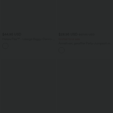
$44.95 USD
$28.95 USD
$67.95 USD
Halara Flex™ - Lässige Baggy-Denim-
limited time sale
Shorts mit hohem Crossover-Bund und
Ärmelloser, geraffter Party-Jumpsuit mit
mehreren Taschen
V-Ausschnitt, Seitentaschen und
unsichtbarem Reißverschluss - pipi-
praktisch