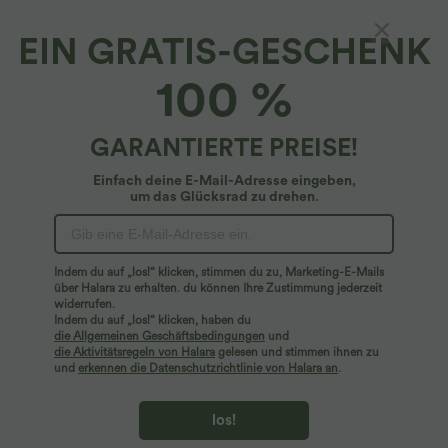
EIN GRATIS-GESCHENK
Halara Flex™ Denim*
100 %
Halara Flex™ Lässige Baggy-Jeans mit
mittelhohem Bund und Taschen, gewaschen,
dehnbar
4.4
(
14
)
GARANTIERTE PREISE!
$34.95 USD
$67.95 USD
Einfach deine E-Mail-Adresse eingeben,
um das Glücksrad zu drehen.
Indem du auf „los!“ klicken, stimmen du zu, Marketing-E-Mails
über Halara zu erhalten. du können Ihre Zustimmung jederzeit
widerrufen.
Indem du auf „los!“ klicken, haben du
die Allgemeinen Geschäftsbedingungen
und
die Aktivitätsregeln von Halara
gelesen und stimmen ihnen zu
und
erkennen die Datenschutzrichtlinie von Halara an
.
los!