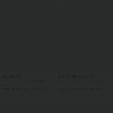
Sale
$39.95 USD
$23.95 USD
$50.95 USD
2 Stück -10%, 3 Stück -15%, 4 Stück
2 Stück -10%, 3 Stück -15%, 4 Stück
-20%
-20%
Fließende hosenrock in Leinenoptik mit
Jumpsuit mit V-Ausschnitt, kurzen
mittelhohem Bund, Seitentaschen und
Ärmeln, plissierten Seitentaschen und
+1
weitem Bein
weitem Bein, fließendem Waffelmuster