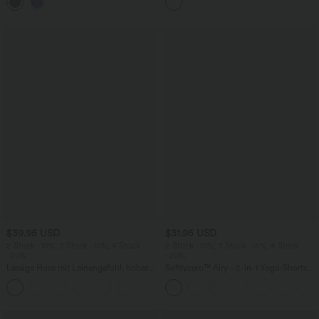
mehreren Taschen
Fledermausärmeln
$39.95 USD
$31.95 USD
2 Stück -10%, 3 Stück -15%, 4 Stück
2 Stück -10%, 3 Stück -15%, 4 Stück
-20%
-20%
Lässige Hose mit Leinengefühl, hoher
Softlyzero™ Airy - 2-in-1 Yoga-Shorts
Taille, Kordelzug an der Seite und
mit superhohem Bund, mehreren
+15
weitem Bein
Taschen und InstantCool - 17,78 cm