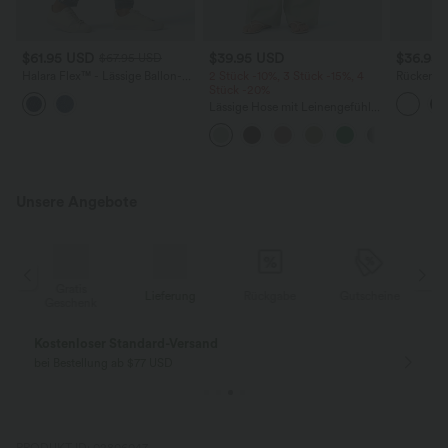
$61.95 USD
$39.95 USD
$36.95
$67.95 USD
Halara Flex™ - Lässige Ballon-
2 Stück -10%, 3 Stück -15%, 4
Rückenfre
Joggers aus Denim mit
Stück -20%
U-Ausschn
mittelhohem Bund und
Trägern 
Lässige Hose mit Leinengefühl,
mehreren Taschen
Saum
hoher Taille, Kordelzug an der
Seite und weitem Bein
Unsere Angebote
Gratis
Lieferung
Rückgabe
Gutscheine
k
Geschenk
Kostenloser Standard-Versand
bei Bestellung ab $77 USD