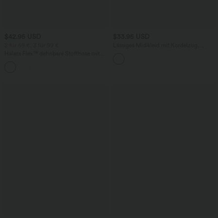
$42.95 USD
$33.95 USD
2 für 69 €, 3 für 99 €
Lässiges Midikleid mit Kordelzug,
Schlitz und geschwungenem Saum
Halara Flex™ dehnbare Stoffhose mit
hohem Bund, Waffelmuster,
+20
Seitentaschen und weitem Bein