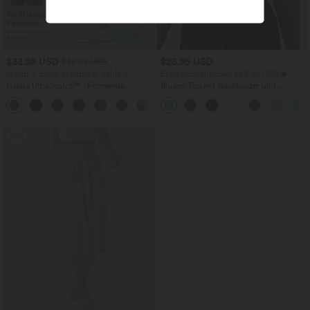
$33.95 USD
$25.95 USD
$36.95 USD
Nimm 3, zahle 2; nimm 6, zahle 4
Extra Schnäppchen $23.49 USD
Halara UltraSculpt™ - Formende
Blusen-Top mit Neckholder und
Workout-Leggings mit hohem Bund,
Schlüssellochausschnitt, plissiert,
+17
Seitentaschen und Bauchkontrolle
ärmellos, abgerundeter Saum
Sale