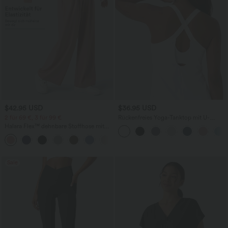
$42.95 USD
$36.95 USD
2 für 69 €, 3 für 99 €
Rückenfreies Yoga-Tanktop mit U-
Ausschnitt, überkreuzten Trägern und
Halara Flex™ dehnbare Stoffhose mit
abgerundetem Saum
hohem Bund, Waffelmuster,
+20
Seitentaschen und weitem Bein
Sale