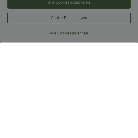
Alle Cookies akzeptieren
Cookie-Einstellungen
Alle Cookies ablehnen
$33.95 USD
$52.95 USD
$61.95 USD
Nimm 3, zahle 2; nimm 6, zahle 4
limited time sale
Halara UltraSculpt™ - Yoga-Sport-BH
Lässiger, rückenfreier Jumpsuit mit
mit leichtem Support und geformten
Seitentaschen
Körbchen - Push-Up
Sale
Sale