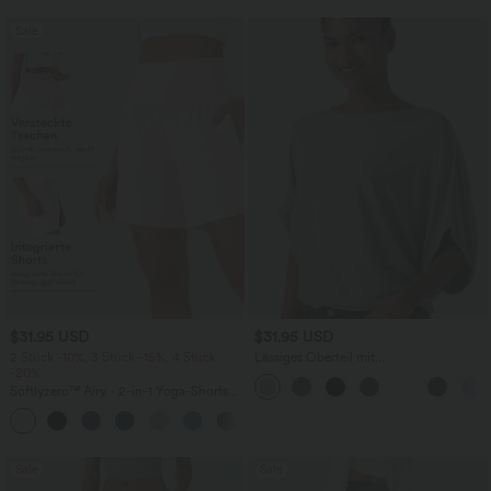
Sale
$31.95 USD
$31.95 USD
2 Stück -10%, 3 Stück -15%, 4 Stück
Lässiges Oberteil mit
-20%
Rundhalsausschnitt und
Fledermausärmeln
Softlyzero™ Airy - 2-in-1 Yoga-Shorts
mit superhohem Bund, mehreren
+23
Taschen und InstantCool - 17,78 cm
Sale
Sale