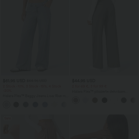
$61.95 USD
$44.95 USD
$64.95 USD
2 Stück -10%, 3 Stück -15%, 4 Stück
2 für 69 €, 3 für 99 €
-20%
Halara Flex™ plissierte dehnbare
Halara Flex™ Baggy Jeans Low Rise mit
Stoffhose mit hohem Bund,
Knopf und Reißverschluss, mehreren
Seitentaschen und geradem Bein
+5
Taschen, weitem Bein
Sale