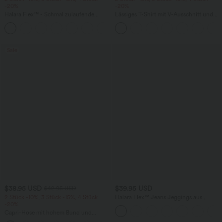
-20%
-20%
Halara Flex™ - Schmal zulaufende
Lässiges T-Shirt mit V-Ausschnitt und
Bürohose mit hohem Bund,
kurzen Ärmeln
+8
Seitentaschen und Waffelstoff
Sale
$38.95 USD
$39.95 USD
$42.95 USD
2 Stück -10%, 3 Stück -15%, 4 Stück
Halara Flex™ Jeans Jeggings aus
-20%
elastischem Strick-Denim mit hohem
Bund und Gesäßtaschen
Capri-Hose mit hohem Bund und
Seitentaschen - leinenähnliches Material