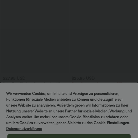
$27.95 USD
$25.95 USD
SoftlyZero™ Airy - Super hoch taillierte
Extra Schnäppchen $20.13 USD
2-in-1-Yoga-Shorts mit Gesäßtasche
Arbeits-T-Shirt mit Rundhalsausschnitt
+20
und Seitentasche-längere Länge
und kurzen Fledermausärmeln
Wir verwenden Cookies, um Inhalte und Anzeigen zu personalisieren,
Funktionen für soziale Medien anbieten zu können und die Zugriffe auf
unsere Website zu analysieren. Außerdem geben wir Informationen zu Ihrer
Sale
Nutzung unserer Website an unsere Partner für soziale Medien, Werbung und
Analysen weiter. Um mehr über unsere Cookie-Richtlinien zu erfahren oder
um Ihre Cookies zu verwalten, gehen Sie bitte zu den Cookie-Einstellungen.
Datenschutzerklärung