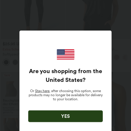
$25.95 USD
$28.95 USD
Extra Schnäppchen $23.49 USD
Oversized Arbeits-Bluse mit V-
Ausschnitt und kurzen Ärmeln -
Softlyzero™ Plush Crossover Leggings
knitterfrei
mit Taschen
+16
Are you shopping from the
Sale
Sale
United States
?
Or
Stay here
, after choosing this option, some
products may no longer be available for delivery
to your location.
YES