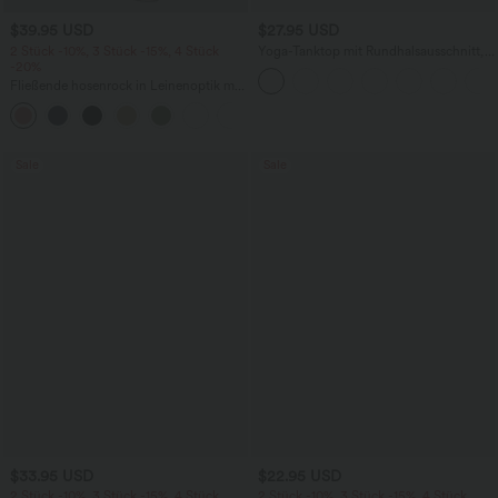
$39.95 USD
$27.95 USD
2 Stück -10%, 3 Stück -15%, 4 Stück
Yoga-Tanktop mit Rundhalsausschnitt,
-20%
Rüschen und InstantCool
Fließende hosenrock in Leinenoptik mit
mittelhohem Bund, Seitentaschen und
+1
weitem Bein
Sale
Sale
$33.95 USD
$22.95 USD
2 Stück -10%, 3 Stück -15%, 4 Stück
2 Stück -10%, 3 Stück -15%, 4 Stück