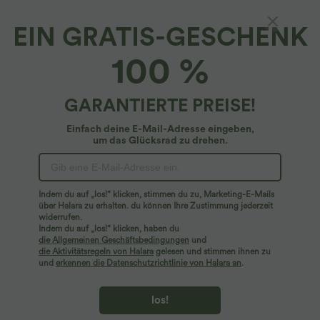
EIN GRATIS-GESCHENK
100 %
GARANTIERTE PREISE!
Einfach deine E-Mail-Adresse eingeben,
um das Glücksrad zu drehen.
Hoppla!
Wir können die von Ihnen gesuchte Seite nicht
Indem du auf „los!“ klicken, stimmen du zu, Marketing-E-Mails
finden.
über Halara zu erhalten. du können Ihre Zustimmung jederzeit
widerrufen.
Indem du auf „los!“ klicken, haben du
Mehr einkaufen
die Allgemeinen Geschäftsbedingungen
und
die Aktivitätsregeln von Halara
gelesen und stimmen ihnen zu
und
erkennen die Datenschutzrichtlinie von Halara an
.
los!