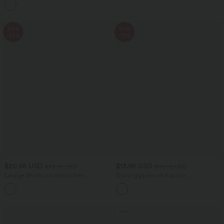
+7
Sale
Sale
-52%
-79%
$20.95 USD
$13.95 USD
$43.95 USD
$66.95 USD
Lässige Shorts aus elastischem
Trainingsjacke mit Kapuze,
Kunstleder mit hohem Bund und
Seitentaschen, langen Ärmeln und
Seitentaschen
Rüschensaum - UPF40+
Sale