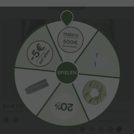
Inspiration
Sale
$61.95 USD
$39.95 USD
$67.95 USD
Halara Flex™ - Lässige Ballon-Joggers
2 Stück -10%, 3 Stück -15%, 4 Stück
aus Denim mit mittelhohem Bund und
-20%
mehreren Taschen
Lässige Hose mit Leinengefühl, hoher
Taille, Kordelzug an der Seite und
weitem Bein