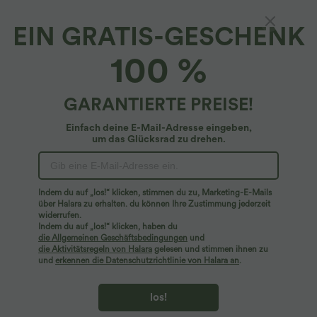
EIN GRATIS-GESCHENK
Halara Flex™ Denim*
100 %
Halara Flex™ Lässige Cargo-Jeans mit
mittelhohem Bund und mehreren Taschen,
verwaschen, dehnbar
4.8
(
14
)
GARANTIERTE PREISE!
$39.95 USD
$78.95 USD
Einfach deine E-Mail-Adresse eingeben,
um das Glücksrad zu drehen.
Indem du auf „los!“ klicken, stimmen du zu, Marketing-E-Mails
über Halara zu erhalten. du können Ihre Zustimmung jederzeit
widerrufen.
Indem du auf „los!“ klicken, haben du
die Allgemeinen Geschäftsbedingungen
und
die Aktivitätsregeln von Halara
gelesen und stimmen ihnen zu
und
erkennen die Datenschutzrichtlinie von Halara an
.
los!