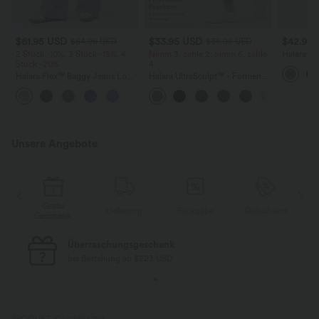
$61.95 USD
$33.95 USD
$42.95
$64.95 USD
$36.95 USD
2 Stück -10%, 3 Stück -15%, 4
Nimm 3, zahle 2; nimm 6, zahle
Halara Fl
Stück -20%
4
mittelho
Seitentas
Halara Flex™ Baggy Jeans Low
Halara UltraSculpt™ - Formende
Rise mit Knopf und
Workout-Leggings mit hohem
+5
Reißverschluss, mehreren
Bund, Seitentaschen und
Taschen, weitem Bein
Bauchkontrolle
Unsere Angebote
Gratis
e
Lieferung
Rückgabe
Gutscheine
Geschenk
Überraschungsgeschenk
bei Bestellung ab $223 USD