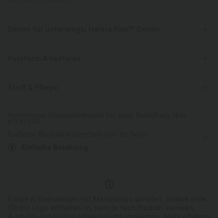
PRODUKT ID: 02695797
Denim für unterwegs, Halara Flex™ Denim
Sieht aus wie Denim, fühlt sich an wie Athleisure. Halara Flex™ Denim
gibt dir die Dehnbarkeit und Weichheit, die du brauchst, um dich
Passform & Features
uneingeschränkt bewegen zu können.
flacher Bund
lässig
bodenlang
Stoff & Pflege
Vier-Wege-Stretch
weich
mit mittlerem Bund
baggy
Mittlere Dehnung
bequem wie Leggings
Leichtgewichtig
Kostenloser Standardversand bei einer Bestellung über
$77.37 USD
Vier-Wege-Stretch
Cargo
Einfache Rückgabe innerhalb von 30 Tagen
Einfache Bezahlung
Einige Artikel werden mit Markenlogo geliefert, andere ohne.
Ob ein Logo enthalten ist, kann je nach Produkt variieren.
Auch Stil und Farben können leicht abweichen.
Mehr erfahren