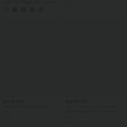
Halara Flex™ Baggy Jeans Low Rise mit
Workout-Leggings mit hohem Bund,
Knopf und Reißverschluss, mehreren
Seitentaschen und Bauchkontrolle
+5
Taschen, weitem Bein
Sale
$42.95 USD
$42.95 USD
Halara Flex™ Arbeitshose mit
Nimm 3, zahle 2; nimm 6, zahle 4
mittelhohem Bund und Seitentaschen
Halara UltraSculpt™ - Formende
Bootcut-Yoga-Leggings mit hohem
Bund, Seitentaschen und
Bauchkontrolle