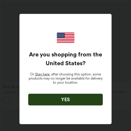
Are you shopping from the
United States
?
Or
Stay here
, after choosing this option, some
products may no longer be available for delivery
to your location.
$22.95 USD
$27.95 USD
Lässiges, gerafftes Top mit V-Ausschnitt
SoftlyZero™ Airy - Super hoch taillierte
und kurzen Ärmeln
2-in-1-Yoga-Shorts mit Gesäßtasche
YES
+1
und Seitentasche-längere Länge