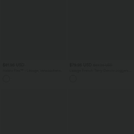
$81.95 USD
$79.95 USD
$89.95 USD
Halara Flex™ - Lässige, verwaschene
Lässige French-Terry-Denim-Joggers
Baggy-Jeans mit mittelhohem Bund,
mit mittelhohem Bund, Seitentaschen
mehreren Taschen und weitem Bein
und Streifen