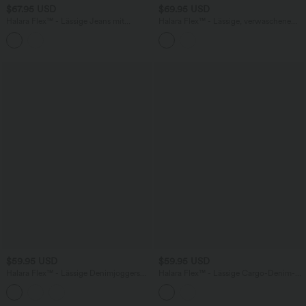
$67.95 USD
$69.95 USD
Halara Flex™ - Lässige Jeans mit
Halara Flex™ - Lässige, verwaschene
mittelhohem Bund, mehreren Taschen,
Jeans mit niedrigem Bund, mehreren
Farbblock und Barrel-Leg
Taschen und weitem Bein
$59.95 USD
$59.95 USD
Halara Flex™ - Lässige Denimjoggers
Halara Flex™ - Lässige Cargo-Denim-
mit hohem Bund, Seitentaschen,
Joggers mit mittelhohem Bund und
Kordelzug, Farbblock und weitem Bein
mehreren Taschen