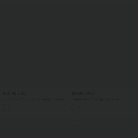
$50.95 USD
$59.95 USD
Halara Flex™ - Lässige Denim-Joggers
Halara Flex™ Baggy Jeans aus
mit niedrigem Bund, Seitentaschen,
verwaschenem Stretch-Strick mit
Kordelzug, Glanz-Effekt und weitem
hohem Bund, mehreren Taschen und
Bein
weitem Bein, Wide Leg Jeans
Sale