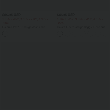
$59.95 USD
$61.95 USD
2 Stück -10%, 3 Stück -15%, 4 Stück
2 Stück -10%, 3 Stück -15%, 4 Stück
-20%
-20%
Halara Flex™ - Lässige Jeans mit
Halara Flex™ lässige Baggy-Hose aus
mittelhohem Bund, mehreren Taschen
elastischem Strickdenim mit
und Barrel-Leg
mittelhohem Bund, Cargo-
Seitentaschen und geradem Bein