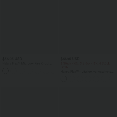
$56.95 USD
$61.95 USD
Halara Flex™ Mid Low Rise Knopf
2 Stück -10%, 3 Stück -15%, 4 Stück
Reißverschluss Mehrere Taschen
-20%
Dehnbarer Strick Lässige Röhrenjeans
Halara Flex™ - Lässige, verwaschene
Jeans mit hohem Bund, mehreren
Taschen, Streifen und weitem Bein