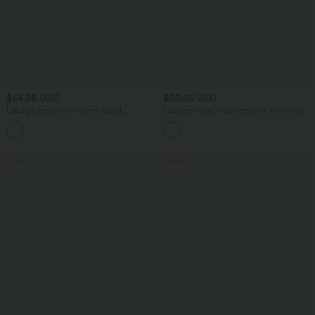
$64.95 USD
$50.95 USD
Lässige Jeans mit hohem Bund
Lässige Hose in Leinenoptik mit hohem
mehreren Taschen und weitem Bein
Bund, mehreren Taschen und geradem
Bein
Sale
Sale