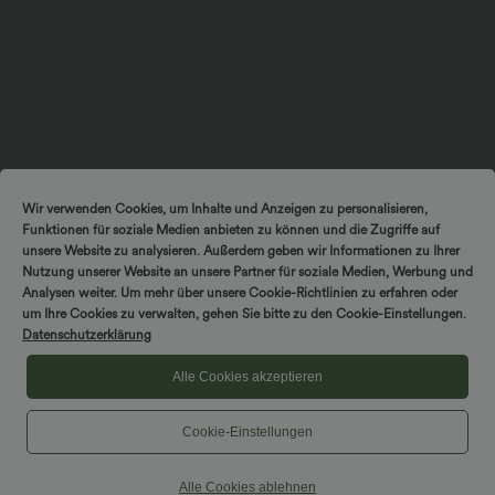
$28.95 USD
$67.95 USD
Wir verwenden Cookies, um Inhalte und Anzeigen zu personalisieren,
Oversized Arbeits-Bluse mit V-
Halara Flex™ - Lässige Jeans mit
Funktionen für soziale Medien anbieten zu können und die Zugriffe auf
Ausschnitt und kurzen Ärmeln -
mittelhohem Bund, Gesäßtaschen,
+1
knitterfrei
Bauchkontrolle und weitem Bein
unsere Website zu analysieren. Außerdem geben wir Informationen zu Ihrer
Nutzung unserer Website an unsere Partner für soziale Medien, Werbung und
Analysen weiter. Um mehr über unsere Cookie-Richtlinien zu erfahren oder
Sale
um Ihre Cookies zu verwalten, gehen Sie bitte zu den Cookie-Einstellungen.
Datenschutzerklärung
Alle Cookies akzeptieren
Cookie-Einstellungen
Alle Cookies ablehnen