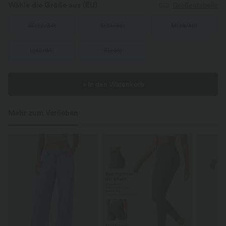
Wähle die Größe aus
(EU)
Größentabelle
XS
(
32/34
)
S
(
34/36
)
M
(
38/40
)
L
(
42/44
)
XL
(
46
)
+ In den Warenkorb
Mehr zum Verlieben