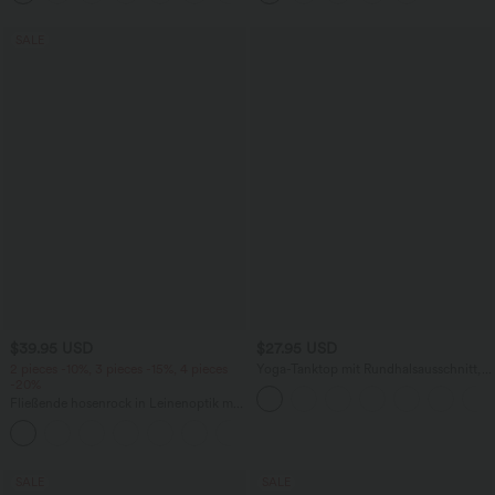
SALE
$39.95 USD
$27.95 USD
2 pieces -10%, 3 pieces -15%, 4 pieces
Yoga-Tanktop mit Rundhalsausschnitt,
-20%
Rüschen und InstantCool
Fließende hosenrock in Leinenoptik mit
mittelhohem Bund, Seitentaschen und
+1
weitem Bein
SALE
SALE