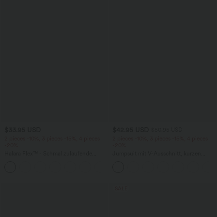
$33.95 USD
$42.95 USD
$50.95 USD
2 pieces -10%, 3 pieces -15%, 4 pieces
2 pieces -10%, 3 pieces -15%, 4 pieces
-20%
-20%
Halara Flex™ - Schmal zulaufende
Jumpsuit mit V-Ausschnitt, kurzen
Bürohose mit hohem Bund,
Ärmeln, plissierten Seitentaschen und
+8
Seitentaschen und Waffelstoff
weitem Bein, fließendem Waffelmuster
SALE