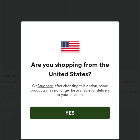
Are you shopping from the
United States
?
$44.95 USD
$61.95 USD
$64.95 USD
2 for €69, 3 for €99
2 pieces -10%, 3 pieces -15%, 4 pieces
Or
Stay here
, after choosing this option, some
-20%
Halara Flex™ plissierte dehnbare
products may no longer be available for delivery
Stoffhose mit hohem Bund,
Halara Flex™ Baggy Jeans Low Rise mit
to your location.
+23
Seitentaschen und geradem Bein
Knopf und Reißverschluss, mehreren
Taschen, weitem Bein
YES
SALE