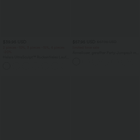
$39.95 USD
$57.95 USD
$67.95 USD
2 pieces -10%, 3 pieces -15%, 4 pieces
limited time sale
-20%
Ärmelloser, geraffter Party-Jumpsuit mit
Halara UltraSculpt™ Rückenfreies Lauf-
V-Ausschnitt, Seitentaschen und
Tanktop mit U-Ausschnitt und
unsichtbarem Reißverschluss - pipi-
+11
überkreuztem, abgerundetem Saum
praktisch