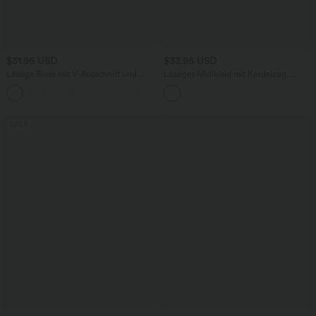
$31.95 USD
$33.95 USD
Lässige Bluse mit V-Ausschnitt und
Lässiges Midikleid mit Kordelzug,
kurzen Puffärmeln
Schlitz und geschwungenem Saum
SALE