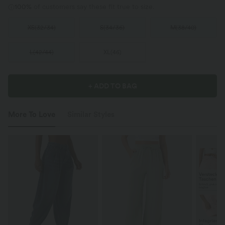
100%
of customers say these fit true to size.
XS
(
32/34
)
S
(
34/36
)
M
(
38/40
)
L
(
42/44
)
XL
(
46
)
+ ADD TO BAG
More To Love
Similar Styles