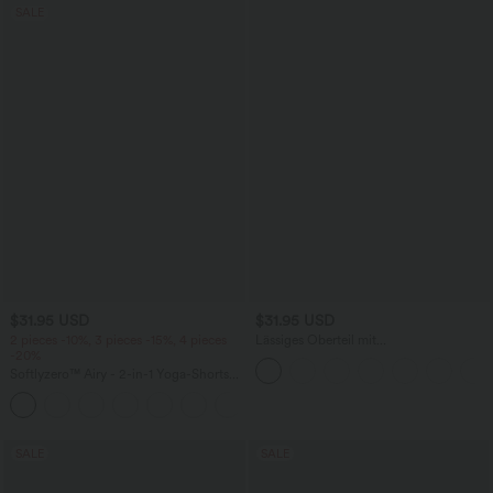
SALE
$31.95 USD
$31.95 USD
2 pieces -10%, 3 pieces -15%, 4 pieces
Lässiges Oberteil mit
-20%
Rundhalsausschnitt und
Fledermausärmeln
Softlyzero™ Airy - 2-in-1 Yoga-Shorts
mit superhohem Bund, mehreren
+23
Taschen und InstantCool - 17,78 cm
SALE
SALE