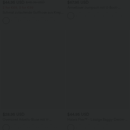
$44.95 USD
$67.95 USD
$48.95 USD
2 for €69, 3 for €99
Ärmelloser Jumpsuit mit U-Boot-
Ausschnitt, Seitentaschen, seitlichen
Schmal zulaufende Golfhose aus Krepp
Bindebändern, Streifen und InstantCool
mit hohem Bund und Seitentaschen
- Easy Peezy Edition
$28.95 USD
$44.95 USD
Oversized Arbeits-Bluse mit V-
Halara Flex™ - Lässige Baggy-Denim-
Ausschnitt und kurzen Ärmeln -
Shorts mit hohem Crossover-Bund und
+1
knitterfrei
mehreren Taschen