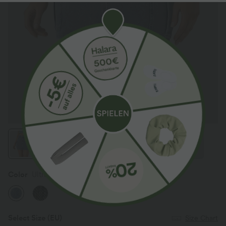
Color
Ultramarine Denim
Select Size
(EU)
Size Chart