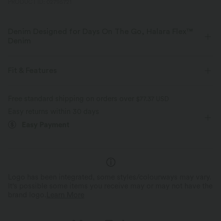
PRODUCT ID: 02795721
Denim Designed for Days On The Go, Halara Flex™
Denim
Designed to look like denim, innovated to feel like athleisure. Halara
Flex™ Denim gives you the stretch and softness that lets you move
Fit & Features
without restriction.
For: casual activities
Flat Waist
Mini
Mid Rise
Free standard shipping on orders over
$77.37 USD
Four-way stretch
Soft
Easy returns within 30 days
Medium Stretch
Four-Way Stretch
A-Line
Easy Payment
Comfortable like leggings
Lightweight
Logo has been integrated, some styles/colourways may vary.
It's possible some items you receive may or may not have the
brand logo.
Learn More