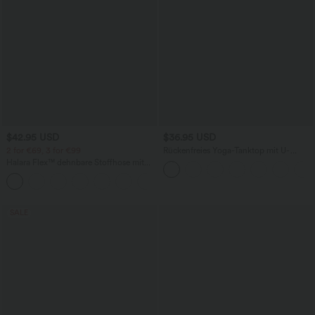
$42.95 USD
$36.95 USD
2 for €69, 3 for €99
Rückenfreies Yoga-Tanktop mit U-
Ausschnitt, überkreuzten Trägern und
Halara Flex™ dehnbare Stoffhose mit
abgerundetem Saum
hohem Bund, Waffelmuster,
+20
Seitentaschen und weitem Bein
SALE