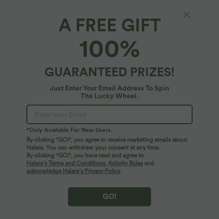
A FREE GIFT
Halara Flex™ Denim*
100%
Halara Flex™ - Lässiger Cargo-Minirock aus
elastischem Strick-Denim mit mittelhohem
Bund, mehreren Taschen, Reißverschluss und
$29.95 USD
GUARANTEED PRIZES!
$53.95 USD
Knopf
Just Enter Your Email Address To Spin
The Lucky Wheel.
*Only Available For New Users.
By clicking "GO!", you agree to receive marketing emails about
Halara. You can withdraw your consent at any time.
By clicking "GO!", you have read and agree to
Halara’s Terms and Conditions
,
Activity Rules
and
acknowledge Halara’s Privacy Policy
.
GO!