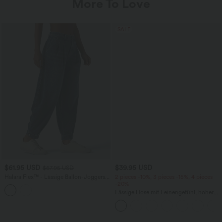
More To Love
SALE
$61.95 USD
$39.95 USD
$67.95 USD
Halara Flex™ - Lässige Ballon-Joggers
2 pieces -10%, 3 pieces -15%, 4 pieces
aus Denim mit mittelhohem Bund und
-20%
mehreren Taschen
Lässige Hose mit Leinengefühl, hoher
Taille, Kordelzug an der Seite und
weitem Bein