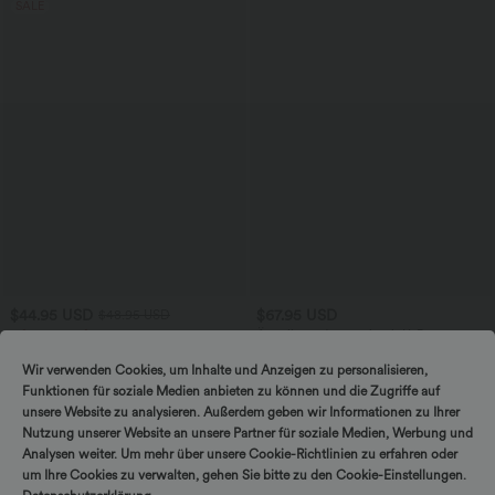
SALE
$44.95 USD
$67.95 USD
$48.95 USD
2 for €69, 3 for €99
Ärmelloser Jumpsuit mit U-Boot-
Ausschnitt, Seitentaschen, seitlichen
Schlaghose mit mittlerem Bund und
Bindebändern, Streifen und InstantCool
seitlichen Reißverschlusstaschen
Wir verwenden Cookies, um Inhalte und Anzeigen zu personalisieren,
- Easy Peezy Edition
+12
Funktionen für soziale Medien anbieten zu können und die Zugriffe auf
unsere Website zu analysieren. Außerdem geben wir Informationen zu Ihrer
SALE
SALE
Nutzung unserer Website an unsere Partner für soziale Medien, Werbung und
Analysen weiter. Um mehr über unsere Cookie-Richtlinien zu erfahren oder
um Ihre Cookies zu verwalten, gehen Sie bitte zu den Cookie-Einstellungen.