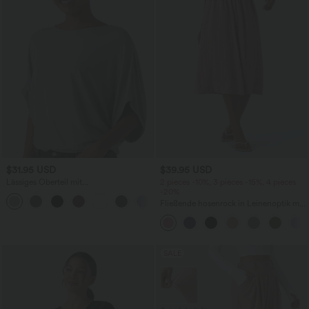
$31.95 USD
$39.95 USD
Lässiges Oberteil mit
2 pieces -10%, 3 pieces -15%, 4 pieces
Rundhalsausschnitt und
-20%
+1
Fledermausärmeln
Fließende hosenrock in Leinenoptik mit
mittelhohem Bund, Seitentaschen und
weitem Bein
SALE