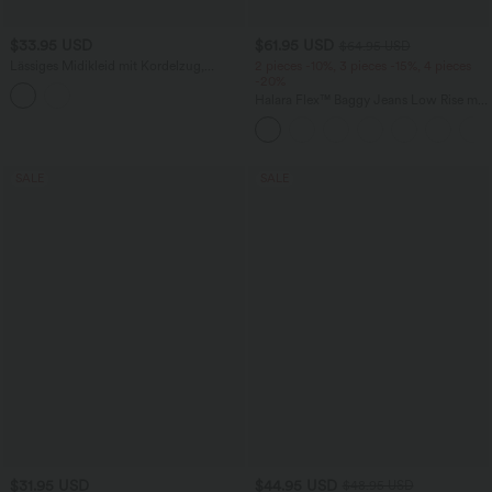
$33.95 USD
$61.95 USD
$64.95 USD
Lässiges Midikleid mit Kordelzug,
2 pieces -10%, 3 pieces -15%, 4 pieces
Schlitz und geschwungenem Saum
-20%
Halara Flex™ Baggy Jeans Low Rise mit
Knopf und Reißverschluss, mehreren
Taschen, weitem Bein
SALE
SALE
$31.95 USD
$44.95 USD
$48.95 USD