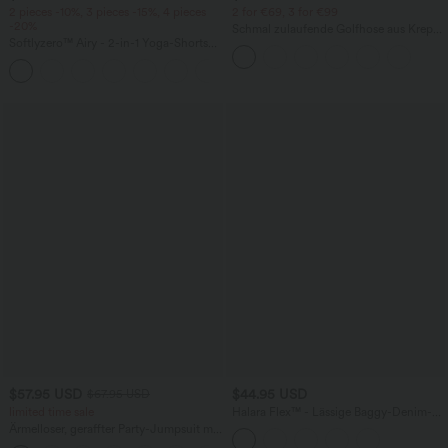
2 pieces -10%, 3 pieces -15%, 4 pieces
2 for €69, 3 for €99
-20%
Schmal zulaufende Golfhose aus Krepp
Softlyzero™ Airy - 2-in-1 Yoga-Shorts
mit hohem Bund und Seitentaschen
mit superhohem Bund, mehreren
+23
Taschen und InstantCool - 17,78 cm
$57.95 USD
$44.95 USD
$67.95 USD
limited time sale
Halara Flex™ - Lässige Baggy-Denim-
Shorts mit hohem Crossover-Bund und
Ärmelloser, geraffter Party-Jumpsuit mit
mehreren Taschen
V-Ausschnitt, Seitentaschen und