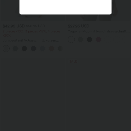
$42.95 USD
$27.95 USD
$50.95 USD
2 pieces -10%, 3 pieces -15%, 4 pieces
Yoga-Tanktop mit Rundhalsausschnitt,
-20%
Rüschen und InstantCool
Jumpsuit mit V-Ausschnitt, kurzen
Ärmeln, plissierten Seitentaschen und
+5
weitem Bein, fließendem Waffelmuster
SALE