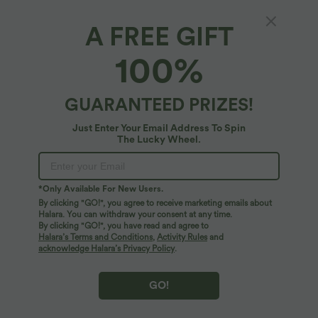
A FREE GIFT
100%
GUARANTEED PRIZES!
Just Enter Your Email Address To Spin
The Lucky Wheel.
Oops!
We can't seem to find the page you're looking for.
*Only Available For New Users.
By clicking "GO!", you agree to receive marketing emails about
Halara. You can withdraw your consent at any time.
By clicking "GO!", you have read and agree to
Shop More
Halara’s Terms and Conditions
,
Activity Rules
and
acknowledge Halara’s Privacy Policy
.
GO!