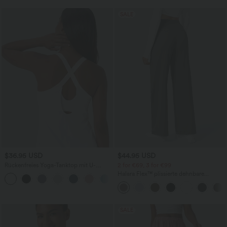
SALE
$36.95 USD
$44.95 USD
Rückenfreies Yoga-Tanktop mit U-
2 for €69, 3 for €99
Ausschnitt, überkreuzten Trägern und
Halara Flex™ plissierte dehnbare
abgerundetem Saum
Stoffhose mit hohem Bund,
Seitentaschen und geradem Bein
SALE