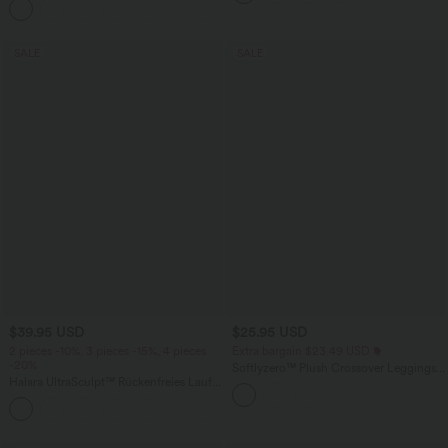
+7
unsichtbarem Reißverschluss - pipi-
praktisch
SALE
SALE
$39.95 USD
$25.95 USD
2 pieces -10%, 3 pieces -15%, 4 pieces
Extra bargain $23.49 USD
-20%
Softlyzero™ Plush Crossover Leggings
Halara UltraSculpt™ Rückenfreies Lauf-
mit Taschen
Tanktop mit U-Ausschnitt und
+11
überkreuztem, abgerundetem Saum