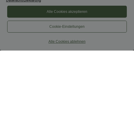
Datenschutzerklärung
Alle Cookies akzeptieren
Cookie-Einstellungen
Alle Cookies ablehnen
$42.95 USD
$38.95 USD
$42.95 USD
Buy 3, pay for 2; buy 6, pay for 4
2 pieces -10%, 3 pieces -15%, 4 pieces
-20%
Halara UltraSculpt™ - Formende
Workout-Leggings mit hohem Bund,
Capri-Hose mit hohem Bund und
+13
Seitentaschen, Booty-Scrunch und
Seitentaschen - leinenähnliches Material
Bauchkontrolle
SALE