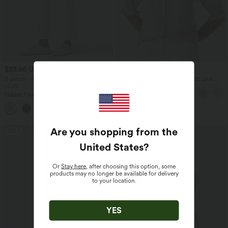
$33.95 USD
$31.95 USD
2 pieces -10%, 3 pieces -15%, 4 pieces
Lässige Bluse mit V-Ausschnitt und
-20%
kurzen Puffärmeln
Halara Flex™ - Schmal zulaufende
Bürohose mit hohem Bund,
+8
Seitentaschen und Waffelstoff
Are you shopping from the
SALE
United States
?
Or
Stay here
, after choosing this option, some
products may no longer be available for delivery
to your location.
YES