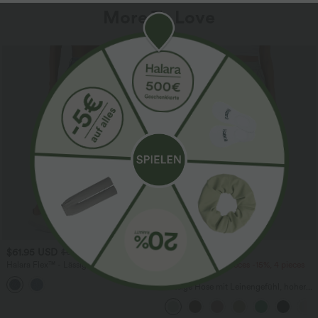
More To Love
SALE
$61.95 USD
$39.95 USD
$67.95 USD
Halara Flex™ - Lässige Ballon-Joggers
2 pieces -10%, 3 pieces -15%, 4 pieces
aus Denim mit mittelhohem Bund und
-20%
mehreren Taschen
Lässige Hose mit Leinengefühl, hoher
Taille, Kordelzug an der Seite und
weitem Bein