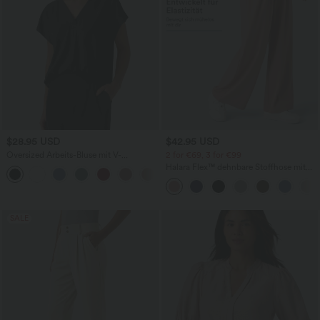
$28.95 USD
$42.95 USD
Oversized Arbeits-Bluse mit V-
2 for €69, 3 for €99
Ausschnitt und kurzen Ärmeln -
Halara Flex™ dehnbare Stoffhose mit
+1
knitterfrei
hohem Bund, Waffelmuster,
Seitentaschen und weitem Bein
SALE