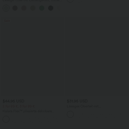
Lässige Hose mit Leinengefühl, hoher
Taille, Kordelzug an der Seite und
+15
weitem Bein
Sale
$44.95 USD
$31.95 USD
2 für 69 €, 3 für 99 €
Lässiges Oberteil mit
Rundhalsausschnitt und
Halara Flex™ plissierte dehnbare
Fledermausärmeln
Stoffhose mit hohem Bund,
+23
Seitentaschen und geradem Bein