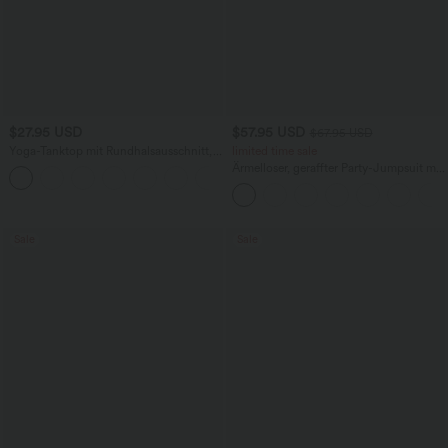
$27.95 USD
$57.95 USD
$67.95 USD
Yoga-Tanktop mit Rundhalsausschnitt,
limited time sale
Rüschen und InstantCool
Ärmelloser, geraffter Party-Jumpsuit mit
+16
V-Ausschnitt, Seitentaschen und
unsichtbarem Reißverschluss - pipi-
praktisch
Sale
Sale