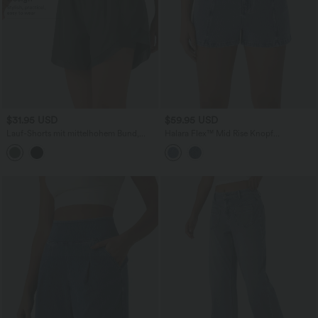
$31.95 USD
$59.95 USD
Lauf-Shorts mit mittelhohem Bund,
Halara Flex™ Mid Rise Knopf
Seitentaschen, Kordelzug, Kontrast-
Reißverschluss Seitentasche Stretch-
Mesh und abgerundetem Saum - 12,7
Strick Denim Casual Shorts 7,6cm
cm