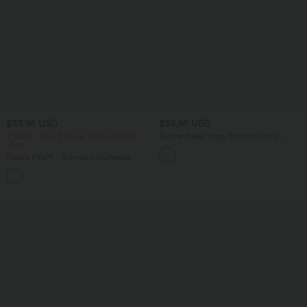
$33.95 USD
$36.95 USD
2 Stück -10%, 3 Stück -15%, 4 Stück
Rückenfreies Yoga-Tanktop mit U-
-20%
Ausschnitt, überkreuzten Trägern und
abgerundetem Saum
Halara Flex™ - Schmal zulaufende
Bürohose mit hohem Bund,
+8
Seitentaschen und Waffelstoff