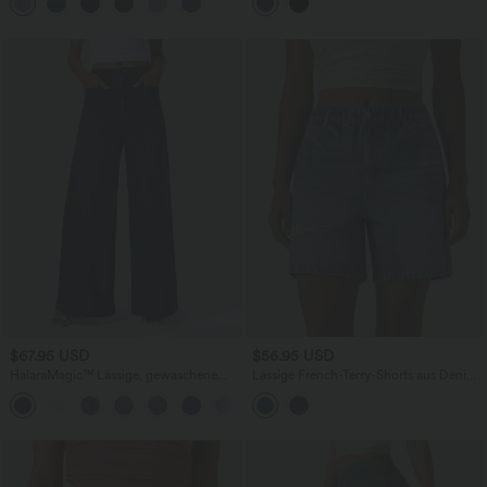
mittelhohem Bund, mehreren Taschen,
InstantCool, Farbblock und weitem Bein
Knopf und Reißverschluss - 7,6 cm
- schnelltrocknend, UPF40+
$67.95 USD
$56.95 USD
HalaraMagic™ Lässige, gewaschene
Lässige French-Terry-Shorts aus Denim
Jeans aus elastischem Strick Denim mit
mit mittelhohem Bund und
+2
hohem Bund, Seitentaschen und
Seitentaschen - 12,7 cm
weitem Bein