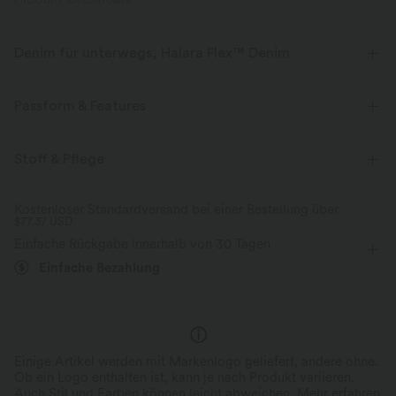
PRODUKT ID: 02870689
Denim für unterwegs, Halara Flex™ Denim
Sieht aus wie Denim, fühlt sich an wie Athleisure. Halara Flex™ Denim
gibt dir die Dehnbarkeit und Weichheit, die du brauchst, um dich
Passform & Features
uneingeschränkt bewegen zu können.
flacher Bund
lässig
12,5 cm
mit mittlerem Bund
Stoff & Pflege
Vier-Wege-Stretch
weich
baggy
Vier-Wege-Stretch
bequem wie Leggings
Leichtgewichtig
Kostenloser Standardversand bei einer Bestellung über
$77.37 USD
Einfache Rückgabe innerhalb von 30 Tagen
Einfache Bezahlung
Einige Artikel werden mit Markenlogo geliefert, andere ohne.
Ob ein Logo enthalten ist, kann je nach Produkt variieren.
Auch Stil und Farben können leicht abweichen.
Mehr erfahren