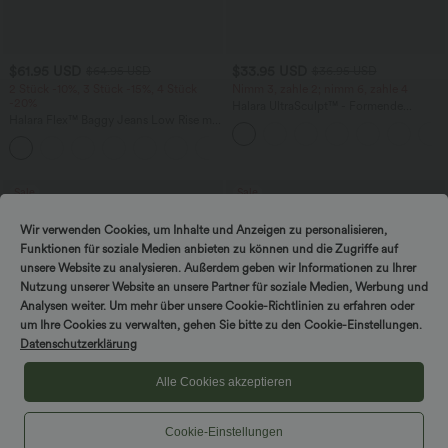
$61.95 USD
$33.95 USD
$64.95 USD
$36.95 USD
2 Stück -10%, 3 Stück -15%, 4 Stück
Nimm 3, zahle 2; nimm 6, zahle 4
-20%
Halara UltraSculpt™ - Formende
Halara Flex™ Baggy Jeans Low Rise mit
Workout-Leggings mit hohem Bund,
Knopf und Reißverschluss, mehreren
Seitentaschen und Bauchkontrolle
+5
Taschen, weitem Bein
Sale
Sale
Wir verwenden Cookies, um Inhalte und Anzeigen zu personalisieren,
Funktionen für soziale Medien anbieten zu können und die Zugriffe auf
unsere Website zu analysieren. Außerdem geben wir Informationen zu Ihrer
Nutzung unserer Website an unsere Partner für soziale Medien, Werbung und
Analysen weiter. Um mehr über unsere Cookie-Richtlinien zu erfahren oder
um Ihre Cookies zu verwalten, gehen Sie bitte zu den Cookie-Einstellungen.
Datenschutzerklärung
Alle Cookies akzeptieren
Cookie-Einstellungen