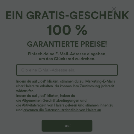
Wähle die Größe aus
(EU)
Größentabelle
EIN GRATIS-GESCHENK
XS
(
32/34
)
S
(
34/36
)
M
(
38/40
)
100 %
L
(
42/44
)
XL
(
46
)
GARANTIERTE PREISE!
+ In den Warenkorb
Einfach deine E-Mail-Adresse eingeben,
um das Glücksrad zu drehen.
Mehr zum Verlieben
Indem du auf „los!“ klicken, stimmen du zu, Marketing-E-Mails
über Halara zu erhalten. du können Ihre Zustimmung jederzeit
widerrufen.
Indem du auf „los!“ klicken, haben du
die Allgemeinen Geschäftsbedingungen
und
die Aktivitätsregeln von Halara
gelesen und stimmen ihnen zu
und
erkennen die Datenschutzrichtlinie von Halara an
.
los!