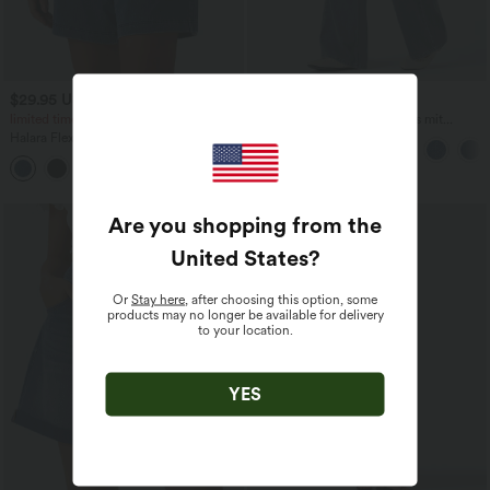
$29.95 USD
$59.95 USD
$42.95 USD
limited time sale
Halara Flex™ - Lässige Jeans mit
mittelhohem Bund, mehreren Taschen
Halara Flex™ - Lässige Baggy-Shorts
und geradem Bein
aus Denim mit hohem Bund und
mehreren Taschen - 18,7 cm
Are you shopping from the
United States
?
Or
Stay here
, after choosing this option, some
products may no longer be available for delivery
to your location.
YES