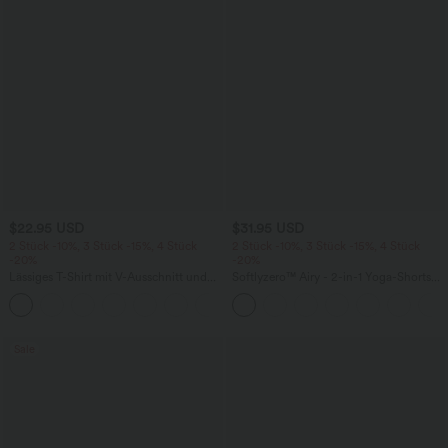
$22.95 USD
$31.95 USD
2 Stück -10%, 3 Stück -15%, 4 Stück
2 Stück -10%, 3 Stück -15%, 4 Stück
-20%
-20%
Lässiges T-Shirt mit V-Ausschnitt und
Softlyzero™ Airy - 2-in-1 Yoga-Shorts
kurzen Ärmeln
mit superhohem Bund, mehreren
+9
Taschen und InstantCool - 17,78 cm
Sale