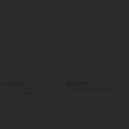
Sale
$42.95 USD
$28.95 USD
2 für 69 €, 3 für 99 €
Oversized Arbeits-Bluse mit V-
Ausschnitt und kurzen Ärmeln -
Halara Flex™ dehnbare Stoffhose mit
knitterfrei
hohem Bund, Waffelmuster,
+20
Seitentaschen und weitem Bein
Sale
Sale