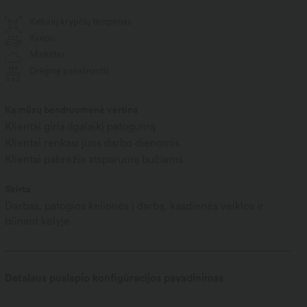
Keturių krypčių tempimas
Kvepu
Minkštas
Drėgmę pašalinantis
Ką mūsų bendruomenė vertina
Klientai giria ilgalaikį patogumą
Klientai renkasi juos darbo dienomis
Klientai pabrėžia atsparumą bučiams
Skirta
Darbas, patogios kelionės į darbą, kasdienės veiklos ir
būnant kelyje
Detalaus puslapio konfigūracijos pavadinimas