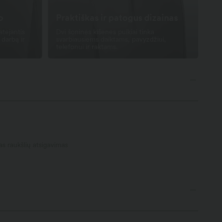
o
Praktiškas ir patogus dizainas
atėjantis
Dvi šoninės kišenės puikiai tinka
 darbą ir
svarbiausiems daiktams, pavyzdžiui,
telefonui ir raktams.
as raukšlių atsigavimas