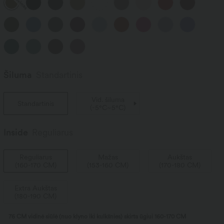
Pardavimas
Šiluma
Standartinis
Vid. šiluma
Standartinis
(
-5°C~5°C
)
Inside️
Reguliarus
Reguliarus
Mažas
Aukštas
(
160-170 CM
)
(
153-160 CM
)
(
170-180 CM
)
Extra Aukštas
(
180-190 CM
)
76 CM vidinė siūlė (nuo klyno iki kulkšnies) skirta ūgiui 160-170 CM