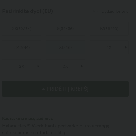
Pasirinkite dydį
(EU)
Dydžių lentelė
XS
(
32/34
)
S
(
34/36
)
M
(
38/40
)
L
(
42/44
)
XL
(
46
)
1X
2X
3X
+ PRIDĖTI Į KREPŠĮ
Kas išskiria mūsų audinius
Halara Flex™ Work Pants pertvarko biuro aprangą
suteikdamos komfortą ir stilių.