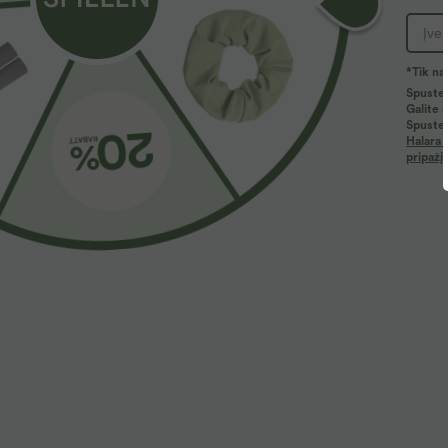
Daugiau meilės
Panašūs stiliai
*Tik na
Spustel
Galite 
Spustel
Halara 
pripažį
54,95 €
27,95 €
3
59,95 €
Halara Flex™ vidutinio aukščio
Laisvas kasdienis topas su
2
džinsinės kasdienės balioninės
apvalia iškirpte ir plačiomis
+5
jogger kelnės su kišenėmis
'batwing' rankovėmis
K
r
p
k