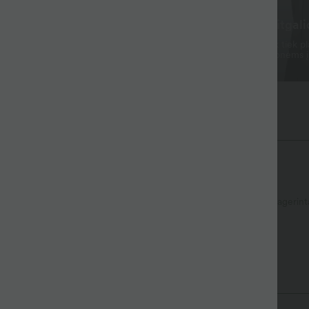
 bučiams ir lengvai
Nuo darbo iki savaitgali
mas
Klostuotas dizainas ir šiek tiek pl
rkingas visą dieną be papildomos
siluetas, puikiai tinka kelionėms į
poilsiui.
DayStretch™“ audinys
antys, kad būtų patogu bet kokiai veiklai.
Minkštas
Drėgmę pašalinantis
Pagerint