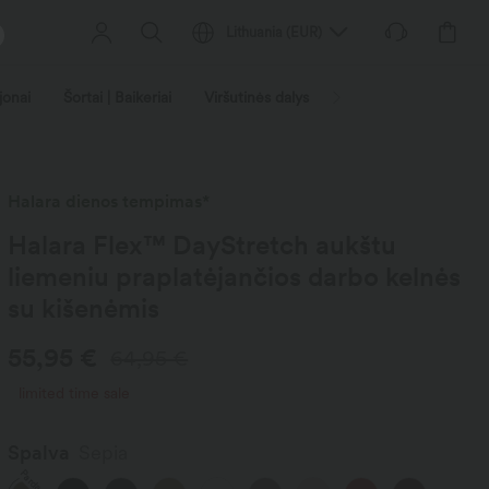
Lithuania
(
EUR
)
jonai
Šortai | Baikeriai
Viršutinės dalys
Džinsai | Džinsas
Halara dienos tempimas*
Halara Flex™ DayStretch aukštu
liemeniu praplatėjančios darbo kelnės
su kišenėmis
55,95 €
64,95 €
limited time sale
Spalva
Sepia