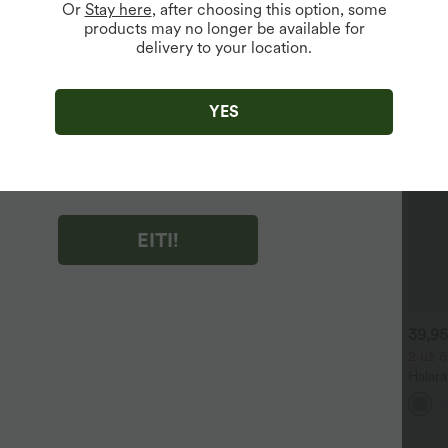
Or
Stay here
, after choosing this option, some
products may no longer be available for
delivery to your location.
ujiems vartotojams.
ėdami "EITI!", sutinkate gauti rinkodaros el. laiškus apie Halara.
atšaukti sutikimą bet kuriuo metu.
YES
ėdami "EITI!", perskaitėte ir sutinkate su
sąlygomis ir taisyklėmis
,
Akcijos taisyklėmis
ir
state Halara privatumo politiką
.
EITI!
4,95 €
27,95 €
39,95
 vnt. -10%, 3 vnt. -15%, 4 vnt.
2 vnt. -10%, 3 vnt. -15%, 4 vnt.
2 už 6
-20%
-20%
Halar
elnės aukštu liemeniu su
SoftlyZero™ lengvai vėdinami
aukšt
aišteliu ir kišenėmis,
2 viename InstantCool jogos
su kiš
+19
+27
lačiomis laisvomis kojomis,
šortai, itin aukštu liemeniu, 7"
kojom
asdienio stiliaus, lino pojūčio
ilgio, su kišenėmis