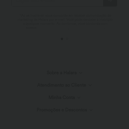
*Ao se inscrever, você concorda em receber comunicação de
marketing da Halara por e-mail. Você pode cancelar a inscrição
a qualquer momento. Ao continuar, você concorda com
nossos
Termos e Condições
,
Política de Privacidade
.
Sobre a Halara
Atendimento ao Cliente
Conheça a Halara
Minha Conta
Centro de ajuda
Inovação em tecidos
Promoções e Descontos
Logar ou Registrar
Fale conosco
Blog
Halara-Gutscheine & Rabatte