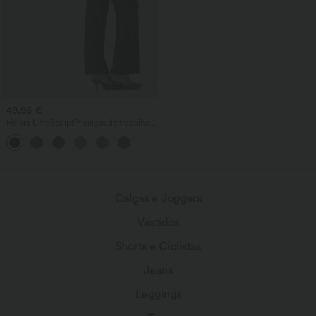
49,95 €
Halara UltraSculpt™ calças de trabalho
de cintura alta, modeladoras na zona
abdominal, perna reta e com bolsos
Calças e Joggers
Vestidos
Shorts e Ciclistas
Jeans
Leggings