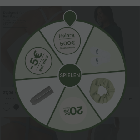
27,95 €
27,95 €
Top cropped de yoga para copas DD-F
Camisa de trabalho de manga longa
com babado