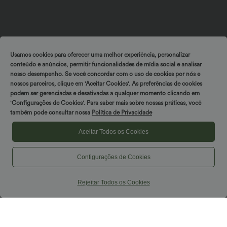
Usamos cookies para oferecer uma melhor experiência, personalizar
conteúdo e anúncios, permitir funcionalidades de mídia social e analisar
nosso desempenho. Se você concordar com o uso de cookies por nós e
nossos parceiros, clique em 'Aceitar Cookies'. As preferências de cookies
podem ser gerenciadas e desativadas a qualquer momento clicando em
Girar e ganhar!
'Configurações de Cookies'. Para saber mais sobre nossas práticas, você
também pode consultar nossa
Política de Privacidade
Aceitar Todos os Cookies
Configurações de Cookies
Rejeitar Todos os Cookies