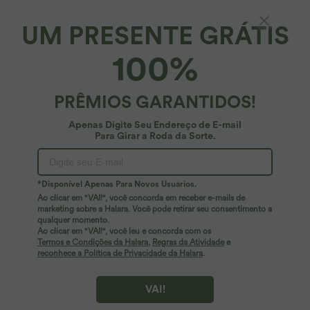
e lavagem washed para um visual casual
alta com bolso e corte flare
UM PRESENTE GRÁTIS
100%
PRÊMIOS GARANTIDOS!
Apenas Digite Seu Endereço de E-mail
Para Girar a Roda da Sorte.
*Disponível Apenas Para Novos Usuários.
Ao clicar em "VAI!", você concorda em receber e-mails de
marketing sobre a Halara. Você pode retirar seu consentimento a
qualquer momento.
Ao clicar em "VAI!", você leu e concorda com os
17,95 €
49,95 €
Termos e Condições da Halara
,
Regras da Atividade
e
Top de yoga liso com recorte e bainha
2 unidades -10%, 3 unidades -15%, 4
reconhece a Política de Privacidade da Halara
.
cruzada
unidades -20%
+6
Halara Flex™ calças de trabalho de
cintura alta com amarração lateral e
VAI!
perna larga