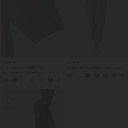
27,95 €
37,95 €
Oferta especial: €24,95
Halara Flex™ DayStretch calças de
trabalho de cintura alta com bolsos,
Top cropped de corrida com costas
comprimento ao tornozelo e corte
cruzadas (abertas) e sutiã integrado —
afunilado
+6
copas A–D