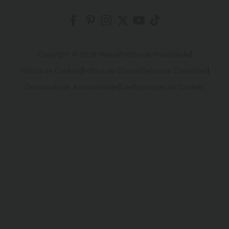
Histórico de pedidos
Envio e Alfândega
Presse
Embaixadores
Rastrear seu pedido
Política de Devolução
|
Copyright © 2026 Halara
Política de Privacidade
Programa de afiliados
|
|
Política de Cookies
Política de Cupons
Termos e Condições
Detalhes da conta
Ajuda com Tamanhos
|
Declaração de Acessibilidade
Configurações de Cookies
Alterar senha
Mapa do site