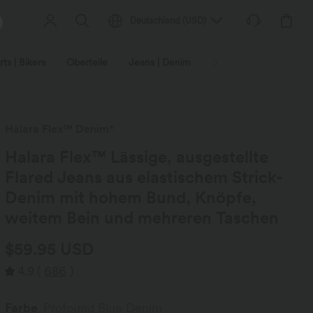
Deutschland
(
USD
)
ts | Bikers
Oberteile
Jeans | Denim
Leggings
Plus-Size
Halara Flex™ Denim*
Halara Flex™ Lässige, ausgestellte
Flared Jeans aus elastischem Strick-
Denim mit hohem Bund, Knöpfe,
weitem Bein und mehreren Taschen
$59.95 USD
4.9
(
686
)
Farbe
Profound Blue Denim