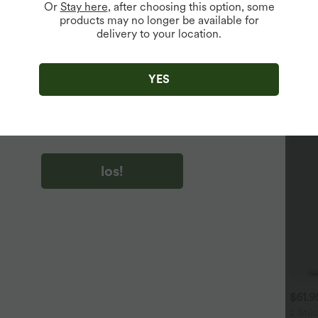
Or
Stay here
, after choosing this option, some
products may no longer be available for
delivery to your location.
u auf „los!“ klicken, stimmen du zu, Marketing-E-Mails über
zu erhalten. du können Ihre Zustimmung jederzeit widerrufen.
YES
u auf „los!“ klicken, haben du
lgemeinen Geschäftsbedingungen
und
ivitätsregeln von Halara
gelesen und stimmen ihnen zu und
n die Datenschutzrichtlinie von Halara an
.
los!
$31.95 USD
$31.95 USD
$61.
 Stück -10%, 3 Stück -15%, 4
Lässiges Oberteil mit
2 Stüc