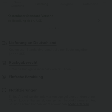
Gratis
Lieferung
Rückgabe
Gutscheine
Li
Geschenk
Kostenloser Standard-Versand
bei Bestellung ab $77 USD
Lieferung an Deutschland
Kostenloser Standardversand bei einer Bestellung über
$77.37 USD
Rückgaberecht
Einfache Rückgabe innerhalb von 30 Tagen
Einfache Bezahlung
Notifizierungen
Einige Artikel werden mit Markenlogo geliefert, andere ohne.
Ob ein Logo enthalten ist, kann je nach Produkt variieren. Auch
Stil und Farben können leicht abweichen.
Mehr erfahren