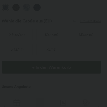
Wähle die Größe aus
(EU)
Größentabelle
XS
(
32/34
)
S
(
34/36
)
M
(
38/40
)
L
(
42/44
)
XL
(
46
)
+ In den Warenkorb
Unsere Angebote