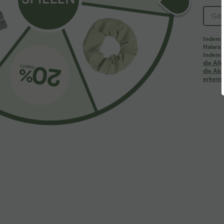
Indem d
Halara 
Indem d
Mehr zum Verlieben
Ähnliche Kleidungsstile
die Al
die Akt
erkenne
$61.95 USD
$39.95 USD
$67.95 USD
Halara Flex™ - Lässige
2 Stück -10%, 3 Stück -15%, 4
2