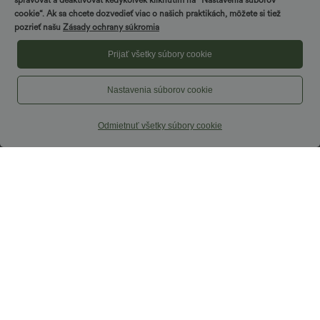
spravovať a deaktivovať kedykoľvek kliknutím na “Nastavenia súborov
cookie“. Ak sa chcete dozvedieť viac o našich praktikách, môžete si tiež
pozrieť našu
Zásady ochrany súkromia
Prijať všetky súbory cookie
Nastavenia súborov cookie
Odmietnuť všetky súbory cookie
24,95 €
34,95 €
2 kusy -10%, 3 kusy -15%, 4 kusy -20%
Halara Flex™ Pracovné nohavice s
vysokým pásom, zadným bočným
Každodenná SoftlyZero™ Airy
vreckom a jemne rozšíreným strihom
prekrížená 2 v 1 so bočným vreckom
+25
InstantCool mini tenisová sukňa - Lucid
ZĽAVA
ZĽAVA