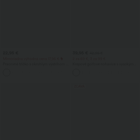
22,95 €
39,95 €
42,95 €
Mimoriadna výhodná cena 17,95 €
2 za 69 €, 3 za 99 €
Pracovné tričko s okrúhlym výstrihom a
Krepové golfové nohavice s vysokým
krátkymi netopierími rukávmi
pásom, zúženým strihom a vreckami
+1
ZĽAVA