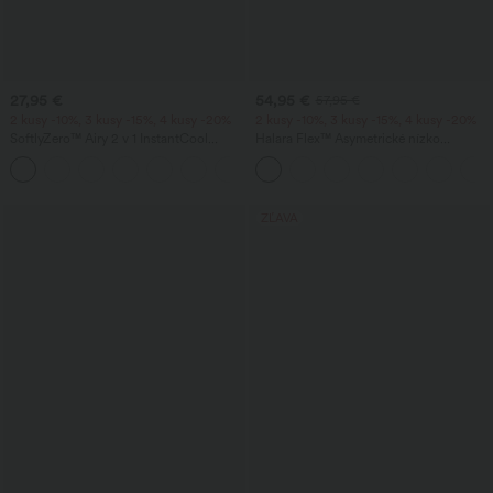
27,95 €
54,95 €
57,95 €
2 kusy -10%, 3 kusy -15%, 4 kusy -20%
2 kusy -10%, 3 kusy -15%, 4 kusy -20%
SoftlyZero™ Airy 2 v 1 InstantCool
Halara Flex™ Asymetrické nízko
šortky na jogu s veľmi vysokým pásom,
posadené džínsy s vreckami na zips,
+23
7" s vreckami
voľným baggy strihom a širokými
nohavicami, prané, na bežné nosenie
ZĽAVA