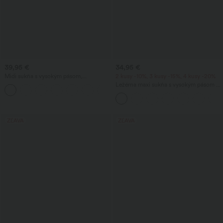
39,95 €
34,95 €
Midi sukňa s vysokým pásom,
2 kusy -10%, 3 kusy -15%, 4 kusy -20%
sťahovaním na šnúrku, kontrastnou
Ležérna maxi sukňa s vysokým pásom a
+15
sieťovinou, 2 v 1 vreckom, ľahko
sťahovacou šnúrkou, s ľanovým
splývavá a rozšírená, voľnočasová
vzhľadom
ZĽAVA
ZĽAVA