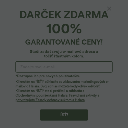
DARČEK ZDARMA
Halara Flex™ skrátené pracovné nohavice s
100%
vysokým pásom, zúženým strihom a vreckami
4.8
(
22
)
GARANTOVANÉ CENY!
34,95 €
Stačí zadať svoju e-mailovú adresu a
točiť šťastným kolom.
*Dostupné len pre nových používateľov.
Kliknutím na "ÍSŤ!" súhlasíte so získavaním marketingových e-
mailov o Halara. Svoj súhlas môžete kedykoľvek odvolať.
Kliknutím na "ÍSŤ!" ste si prečítali a súhlasíte s
Obchodnými podmienkami Halara
,
Pravidlami aktivity
a
potvrdzujete Zásady ochrany súkromia Halara
.
ÍSŤ!