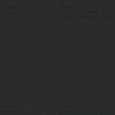
32,95 €
29,95 €
Tielko na jogu InstantCool s U-
2 kusy -10%, 3 kusy -15%, 4 kusy -20%
výstrihom a zaobleným lemom –
Halara Flex™ vafľové pracovné nohavice
UPF50+
s vysokým pásom, zúženým strihom a
vreckami
ZĽAVA
24,95 €
34,95 €
Tielko na jogu s okrúhlym výstrihom,
2 kusy -10%, 3 kusy -15%, 4 kusy -20%