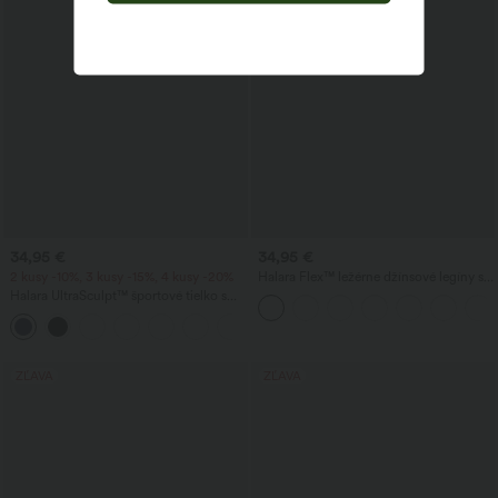
34,95 €
34,95 €
2 kusy -10%, 3 kusy -15%, 4 kusy -20%
Halara Flex™ ležérne džínsové legíny s
vysokým pásom a vreckami
Halara UltraSculpt™ športové tielko s
okrúhlym výstrihom a zaobleným
+11
lemom
ZĽAVA
ZĽAVA