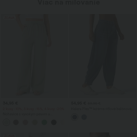
Viac na milovanie
ZĽAVA
34,95 €
54,95 €
59,95 €
2 kusy -10%, 3 kusy -15%, 4 kusy -20%
Halara Flex™ ležérne riflové balónové
joggery so stredne vysokým pásom a
Nohavice s vysokým pásom a
vreckami
sťahovaním na šnúrku, so zipsami?
+15
ZĽAVA