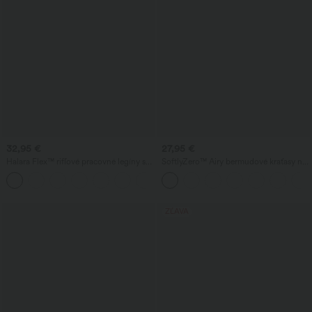
32,95 €
27,95 €
Halara Flex™ rifľové pracovné legíny s
SoftlyZero™ Airy bermudové kraťasy na
vysokým pásom a prekrývajúcimi sa
jogu s vysokým pásom a vreckami, s
+1
vreckami
technológiou InstantCool
ZĽAVA