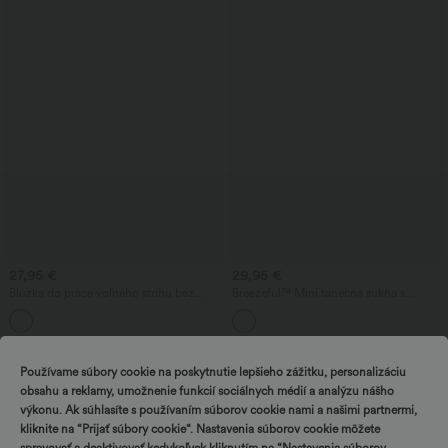
27,95 €
29,95 €
Blúzka do práce voľného strihu bez
Breezeful™ Mini tanečná sukňa s
rukávov s V‑výstrihom, odolná proti
vysokým pásom, plisovaná, 2 v 1, s
pokrčeniu
asymetrickým lemom, rýchloschnúca, s
vreckami — dlhšia dĺžka
ZĽAVA
Používame súbory cookie na poskytnutie lepšieho zážitku, personalizáciu
obsahu a reklamy, umožnenie funkcií sociálnych médií a analýzu nášho
výkonu. Ak súhlasíte s používaním súborov cookie nami a našimi partnermi,
kliknite na “Prijať súbory cookie“. Nastavenia súborov cookie môžete