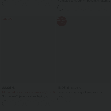
riasené, s chladivým efektom - UPF50+
Nohavice so stredným pásom, širokými
+16
nohavicami, splývavé, ľanového
vzhľadu, s vreckom
ZĽAVA
ZĽAVA
-51%
22,95 €
18,95 €
38,95 €
Mimoriadna výhodná ponuka 20,95 €
Ležérne šortky s vysokým pásom z
pružného PU materiálu s vreckami
SoftlyZero™ jednofarebné legíny s
prekríženým pásom a vreckom
+16