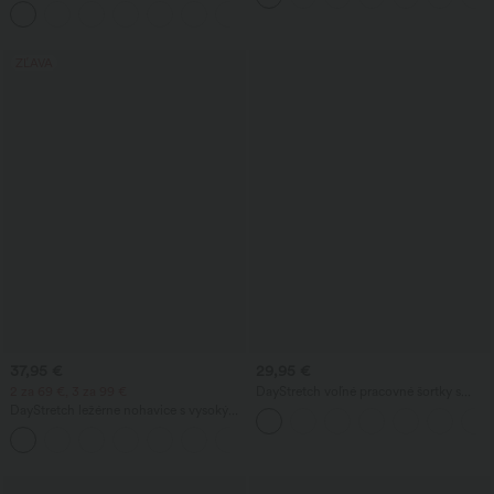
vreckami — edícia Easy Peezy
+11
chladivý na dotyk - UPF50+
ZĽAVA
37,95 €
29,95 €
2 za 69 €, 3 za 99 €
DayStretch voľné pracovné šortky s
vysokým pásom 4'' s vreckami
DayStretch ležérne nohavice s vysokým
pásom a nohavicami v tvare suda, s
+5
vreckami