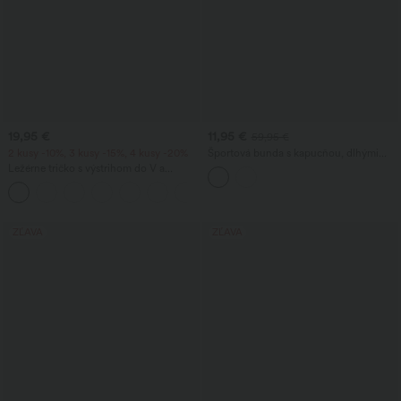
19,95 €
11,95 €
59,95 €
2 kusy -10%, 3 kusy -15%, 4 kusy -20%
Športová bunda s kapucňou, dlhými
rukávmi, lemom s volánmi a vreckami -
Ležérne tričko s výstrihom do V a
UPF40+
krátkym rukávom
+9
ZĽAVA
ZĽAVA