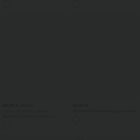
+20
5'' s vreckami — predĺžená dĺžka
leme
46,95 €
29,95 €
54,95 €
časovo obmedzený výpredaj
DayStretch bermudy baggy s vysokým
pásom 7'' na prácu, s vreckami
Bezrukávový ležérny overal s U-
výstrihom na chrbte a vreckami
+10
ZĽAVA