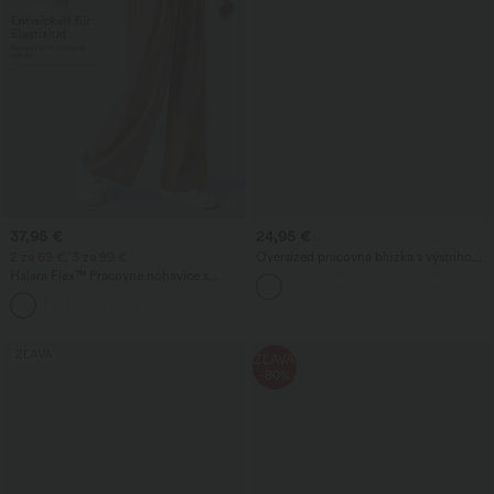
37,95 €
24,95 €
2 za 69 €, 3 za 99 €
Oversized pracovná blúzka s výstrihom
do V, krátkym rukávom a úpravou proti
Halara Flex™ Pracovné nohavice s
pokrčeniu
vysokým pásom, vreckami, širokými
+20
nohavicami a vaflovou štruktúrou
ZĽAVA
ZĽAVA
-80%