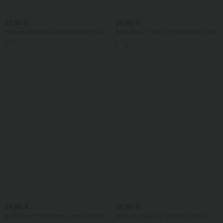
27,95 €
29,95 €
Neformálna blúzka s výstrihom do V a
SoftlyZero™ Airy 2v1 InstantCool joga
krátkymi nadýchanými rukávmi
šortky, so super vysokým pásom, 9" s
vreckami
24,95 €
29,95 €
SoftlyZero™ Priedušné, s extra vysokým
Midi šaty typu slip pre voľný čas so
pásom 2 v 1 InstantCool jógové šortky,
šnúrkou a zakriveným rozparkom na