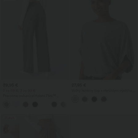
39,95 €
27,95 €
2 za 69 €, 3 za 99 €
Voľný ležérny top s okrúhlym výstrihom
a netopierími rukávmi
Pracovné nohavice Halara Flex™
DayStretch s vysokým pásom, vreckami
+23
a rovnými nohavicami
ZĽAVA