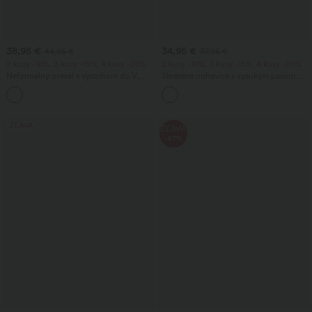
38,95 €
34,95 €
44,95 €
37,95 €
2 kusy -10%, 3 kusy -15%, 4 kusy -20%
2 kusy -10%, 3 kusy -15%, 4 kusy -20%
Neformálny overal s výstrihom do V,
Skrátené nohavice s vysokým pásom,
krátkymi rukávmi, bočnými vreckami,
vreckom na zips a ľanovým vzhľadom
+5
širokými nohavicami, voľne splývajúcou
siluetou a vafľovou textúrou
ZĽAVA
ZĽAVA
-47%