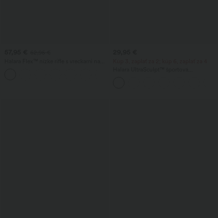
57,95 €
29,95 €
62,95 €
Halara Flex™ nízke rifle s vreckami na
Kúp 3, zaplať za 2; kúp 6, zaplať za 4
zips, ošúchané, voľné, so širokými
Halara UltraSculpt™ športová
+3
nohavicami, voľnočasové
podprsenka na jogu s ľahkou oporou,
tvarovanými košíčkami a push-up
efektom