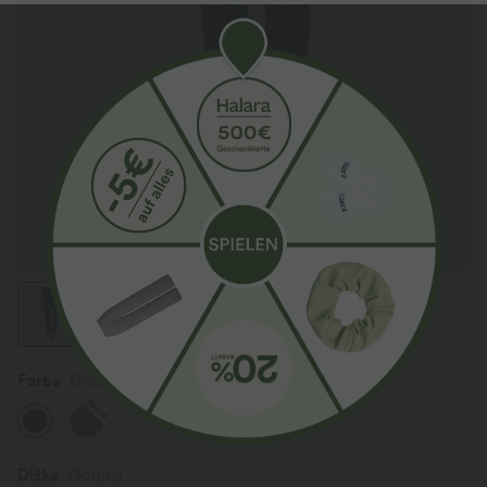
Farba
Dress Blues
Nové
Nové
Dĺžka
Plodina