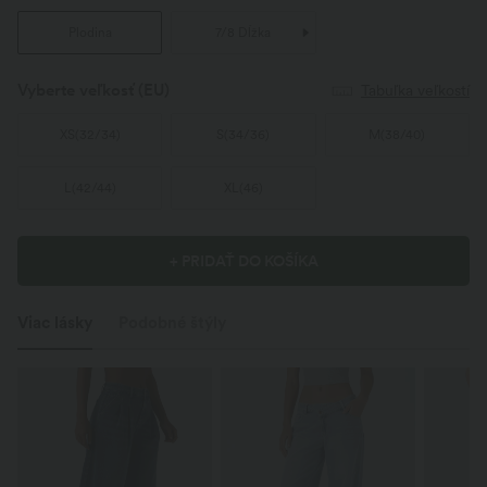
Plodina
7/8 Dĺžka
Vyberte veľkosť
(EU)
Tabuľka veľkostí
XS
(
32/34
)
S
(
34/36
)
M
(
38/40
)
L
(
42/44
)
XL
(
46
)
+ PRIDAŤ DO KOŠÍKA
Viac lásky
Podobné štýly