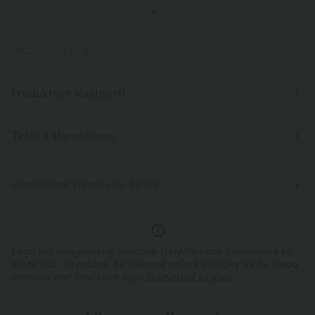
PRODUKTOVÉ ID: 02790601
Produktové vlastnosti
Textil a starostlivosť
Jednoduché vrátenie do 30 dní
Logo bol integrovaný, niektoré štýly/farebné prevedenia sa
môžu líšiť. Je možné, že niektoré prijaté položky môžu alebo
nemusia mať značkové logo.
Dozvedieť sa viac