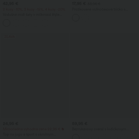
42,95 €
17,95 €
33,95 €
2 kusy -10%, 3 kusy -15%, 4 kusy -20%
Prúžkované voľnočasové tričko s
krátkym rukávom a vreckom
Vzdušné midi šaty v milkmaid štýle
vhodné na dovolenku: štvorcový výstrih,
bez rukávov, odhalený chrbát so
skríženými ramienkami, nariasené, s
vnútornou podprsenkou
ZĽAVA
24,95 €
59,95 €
Mimoriadna výhodná cena 22,95 €
Bezrukávový overal s lodičkovým
výstrihom, viazaním na bokoch, s
Top na jogu a šport s okrúhlym
chladivým dotykom, pruhovaný, s
výstrihom, krátkym rukávom, nariasený,