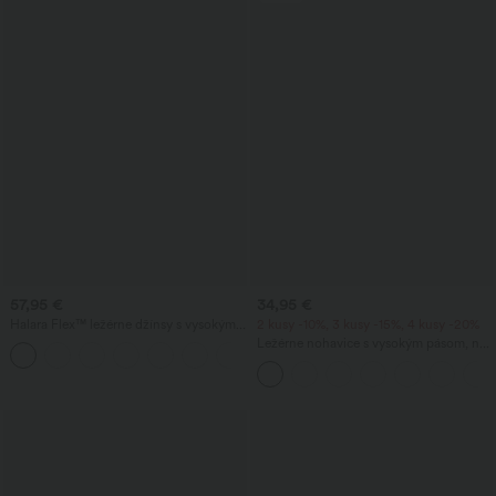
57,95 €
34,95 €
Halara Flex™ ležérne džínsy s vysokým
2 kusy -10%, 3 kusy -15%, 4 kusy -20%
pásom, rovného strihu a so zipsovými
Ležérne nohavice s vysokým pásom, na
vreckami
šnúrku, so širokými nohavicami z
ľanovej zmesi, s vreckami