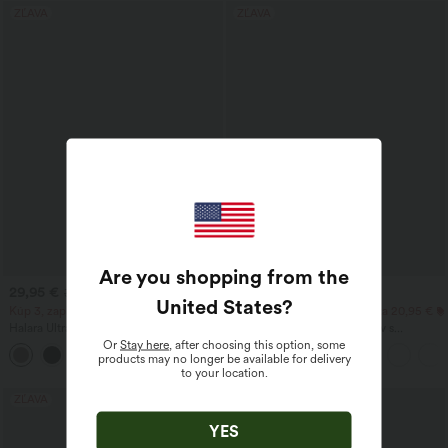
ZĽAVA
ZĽAVA
Are you shopping from the
29,95 €
22,95 €
32,95 €
United States
?
Kúp 3, zaplať za 2; kúp 6, zaplať za 4
Mimoriadna výhodná ponuka 20,95 €
Halara UltraSculpt™ tvarujúce
Pracovná blúzka bez rukávov s
tréningové legíny s vysokým pásom, so
halterovým výstrihom, zadným
Or
Stay here
, after choosing this option, some
+17
sťahovacím efektom na brucho a s
výstrihom v tvare kvapky a zaobleným
products may no longer be available for delivery
vreckom
lemom
to your location.
ZĽAVA
YES