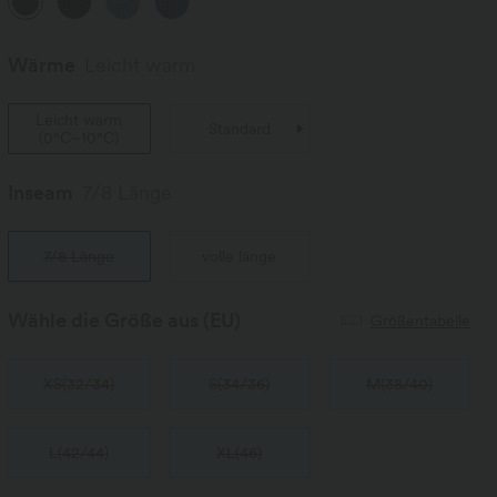
Wärme
Leicht warm
Leicht warm
Standard
(
0°C~10°C
)
Inseam️
7/8 Länge
7/8 Länge
volle länge
Wähle die Größe aus
(EU)
Größentabelle
XS
(
32/34
)
S
(
34/36
)
M
(
38/40
)
L
(
42/44
)
XL
(
46
)