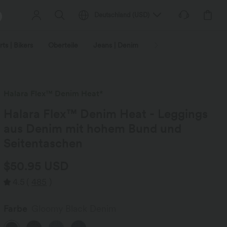
Deutschland
(
USD
)
ts | Bikers
Oberteile
Jeans | Denim
Leggings
Plus-Size
Halara Flex™ Denim Heat*
Halara Flex™ Denim Heat - Leggings
aus Denim mit hohem Bund und
Seitentaschen
$50.95 USD
4.5
(
485
)
Farbe
Gloomy Black Denim