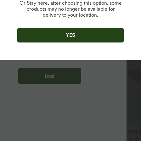
Or
Stay here
, after choosing this option, some
products may no longer be available for
delivery to your location.
u auf „los!“ klicken, stimmen du zu, Marketing-E-Mails über
zu erhalten. du können Ihre Zustimmung jederzeit widerrufen.
YES
u auf „los!“ klicken, haben du
lgemeinen Geschäftsbedingungen
und
ivitätsregeln von Halara
gelesen und stimmen ihnen zu und
n die Datenschutzrichtlinie von Halara an
.
los!
$39.95 USD
$44.95 USD
$36.
 Stück -10%, 3 Stück -15%, 4
2 für 69 €, 3 für 99 €
Rücke