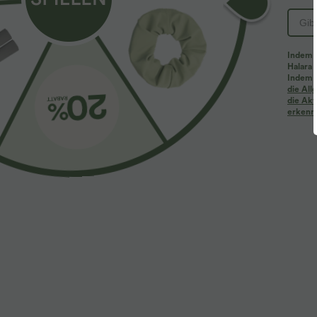
Indem d
Halara 
Indem d
Mehr zum Verlieben
Ähnliche Kleidungsstile
die Al
die Akt
erkenne
$61.95 USD
$31.95 USD
$67.95 USD
Halara Flex™ - Lässige
Lässiges Oberteil mit
2