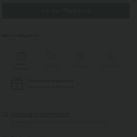
+ In den Warenkorb
Unsere Angebote
Gratis
e
Lieferung
Rückgabe
Gutscheine
Geschenk
Ge
Überraschungsgeschenk
bei Bestellung ab $223 USD
Lieferung an Deutschland
Kostenloser Standardversand bei einer Bestellung über
$77.37 USD