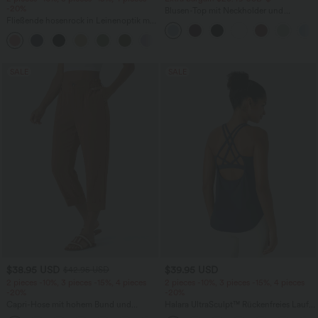
-20%
Blusen-Top mit Neckholder und
Fließende hosenrock in Leinenoptik mit
Schlüssellochausschnitt, plissiert,
mittelhohem Bund, Seitentaschen und
ärmellos, abgerundeter Saum
+1
weitem Bein
SALE
SALE
$38.95 USD
$39.95 USD
$42.95 USD
2 pieces -10%, 3 pieces -15%, 4 pieces
2 pieces -10%, 3 pieces -15%, 4 pieces
-20%
-20%
Capri-Hose mit hohem Bund und
Halara UltraSculpt™ Rückenfreies Lauf-
Seitentaschen - leinenähnliches Material
Tanktop mit U-Ausschnitt und