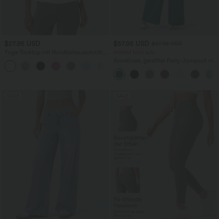
$27.95 USD
$57.95 USD
$67.95 USD
Yoga-Tanktop mit Rundhalsausschnitt,
limited time sale
Rüschen und InstantCool
Ärmelloser, geraffter Party-Jumpsuit mit
+16
V-Ausschnitt, Seitentaschen und
unsichtbarem Reißverschluss - pipi-
praktisch
SALE
SALE