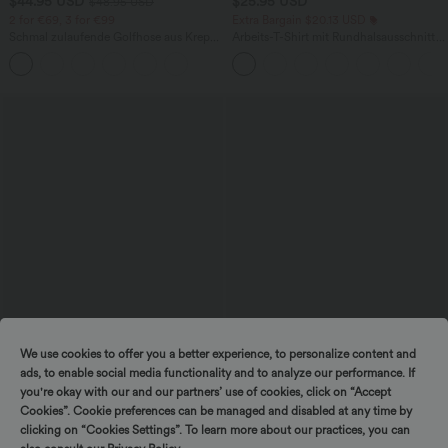
$44.95 USD
$25.95 USD
$48.95 USD
2 for €69, 3 for €99
Extra Bargain $20.13 USD
Schmal zulaufende Golfhose aus Krepp
Arbeits-T-Shirt mit Rundhalsausschnitt
mit hohem Bund und Seitentaschen
und kurzen Fledermausärmeln
We use cookies to offer you a better experience, to personalize content and
ads, to enable social media functionality and to analyze our performance. If
$52.95 USD
$36.95 USD
$61.95 USD
you're okay with our and our partners’ use of cookies, click on “Accept
limited time sale
Halara Flex™ Arbeitsleggings aus
Cookies”. Cookie preferences can be managed and disabled at any time by
elastischem Strick-Denim mit hohem
Lässiger, rückenfreier Jumpsuit mit
clicking on “Cookies Settings”. To learn more about our practices, you can
Bund und mehreren Taschen
Seitentaschen