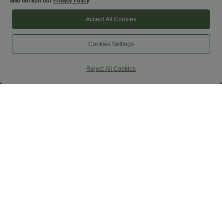
also consult our
Privacy Policy
+10
Accept All Cookies
SALE
SALE
Cookies Settings
Reject All Cookies
$48.95 USD
$27.95 USD
2 pieces -10%, 3 pieces -15%, 4 pieces
Extra bargain $25.73 USD
-20%
Gerafftes Yoga-Sport-Top mit
Ärmelloses, gerafftes Midikleid mit
Rundhalsausschnitt und kurzen Ärmeln
eckigem Ausschnitt, integriertem BH
- UPF50+
und überkreuztem Rückendesign