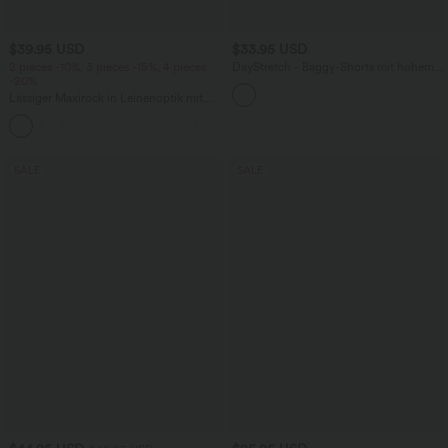
$39.95 USD
$33.95 USD
2 pieces -10%, 3 pieces -15%, 4 pieces
DayStretch - Baggy-Shorts mit hohem
-20%
Bund und Seitentaschen - 17,8 cm
Lässiger Maxirock in Leinenoptik mit
hohem Bund und Kordelzug
SALE
SALE