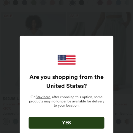
+7
überkreuztem, abgerundetem Saum
SALE
SALE
Are you shopping from the
United States
?
Or
Stay here
, after choosing this option, some
$42.95 USD
$39.95 USD
$50.95 USD
products may no longer be available for delivery
2 pieces -10%, 3 pieces -15%, 4 pieces
2 pieces -10%, 3 pieces -15%, 4 pieces
to your location.
-20%
-20%
Jumpsuit mit V-Ausschnitt, kurzen
Lässige Leinen-Hose mit hohem Bund,
Ärmeln, plissierten Seitentaschen und
Kordelzug, weitem Bein und Taschen
+5
weitem Bein, fließendem Waffelmuster
YES