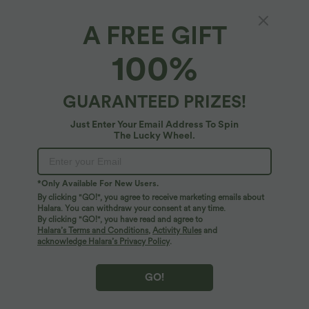
A FREE GIFT
100%
GUARANTEED PRIZES!
Just Enter Your Email Address To Spin
$22.95 USD
$31.95 USD
The Lucky Wheel.
2 pieces -10%, 3 pieces -15%, 4 pieces
2 pieces -10%, 3 pieces -15%, 4 pieces
-20%
-20%
Lässiges T-Shirt mit V-Ausschnitt und
Softlyzero™ Airy - 2-in-1 Yoga-Shorts
kurzen Ärmeln
mit superhohem Bund, mehreren
+9
Taschen und InstantCool - 17,78 cm
*Only Available For New Users.
By clicking "GO!", you agree to receive marketing emails about
Halara. You can withdraw your consent at any time.
SALE
By clicking "GO!", you have read and agree to
Halara’s Terms and Conditions
,
Activity Rules
and
acknowledge Halara’s Privacy Policy
.
GO!