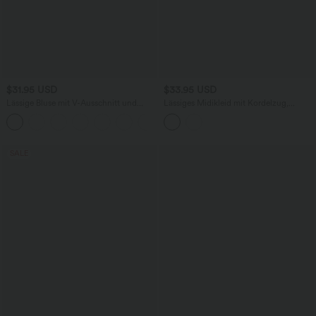
$31.95 USD
$33.95 USD
Lässige Bluse mit V-Ausschnitt und
Lässiges Midikleid mit Kordelzug,
kurzen Puffärmeln
Schlitz und geschwungenem Saum
SALE