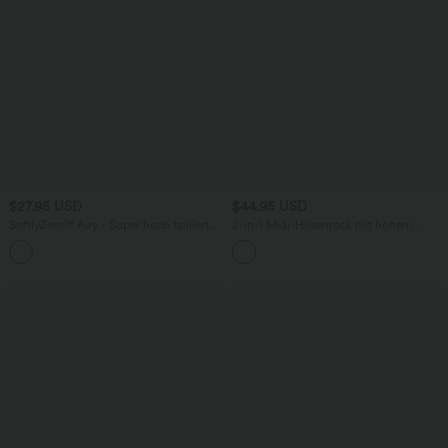
$27.95 USD
$44.95 USD
SoftlyZero™ Airy - Super hoch taillierte
2-in-1 Midi-Hosenrock mit hohem
2-in-1-Yoga-Shorts mit Gesäßtasche
Bund, Seitentaschen, Kordelzug und
+20
und Seitentasche-längere Länge
kontrastierendem Netz