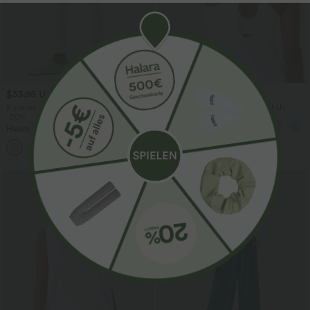
$33.95 USD
$36.95 USD
2 pieces -10%, 3 pieces -15%, 4 pieces
Rückenfreies Yoga-Tanktop mit U-
-20%
Ausschnitt, überkreuzten Trägern und
abgerundetem Saum
Halara Flex™ - Schmal zulaufende
Bürohose mit hohem Bund,
+8
Seitentaschen und Waffelstoff