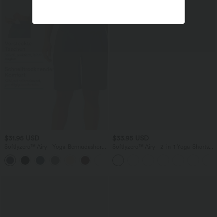
$31.95 USD
$33.95 USD
Softlyzero™ Airy - Yoga-Bermudashorts
Softlyzero™ Airy - 2-in-1 Yoga-Shorts
mit hohem Bund, mehreren Taschen
mit superhohem Bund, mehreren
+16
und InstantCool
Taschen und InstantCool - 22,9 cm