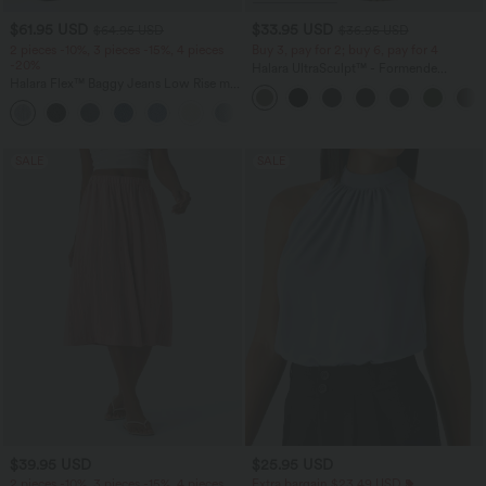
$61.95 USD
$33.95 USD
$64.95 USD
$36.95 USD
2 pieces -10%, 3 pieces -15%, 4 pieces
Buy 3, pay for 2; buy 6, pay for 4
-20%
Halara UltraSculpt™ - Formende
Halara Flex™ Baggy Jeans Low Rise mit
Workout-Leggings mit hohem Bund,
Knopf und Reißverschluss, mehreren
Seitentaschen und Bauchkontrolle
+5
Taschen, weitem Bein
SALE
SALE
$39.95 USD
$25.95 USD
2 pieces -10%, 3 pieces -15%, 4 pieces
Extra bargain $23.49 USD