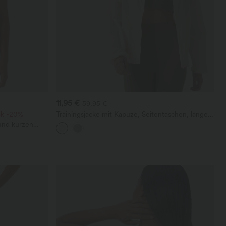
11,95 €
59,95 €
ck -20%
Trainingsjacke mit Kapuze, Seitentaschen, langen
Ärmeln und Rüschensaum - UPF40+
 und kurzen