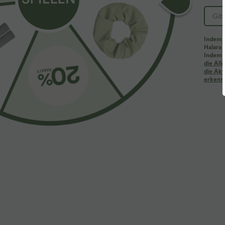
Indem d
Halara 
Indem d
die Al
die Akt
erkenne
24,95 €
22,95 €
Yoga-Tanktop mit Rundhalsausschnitt, Rüschen
Extra Schnäpp
und InstantCool
Softlyzero™ Pl
+20
Taschen