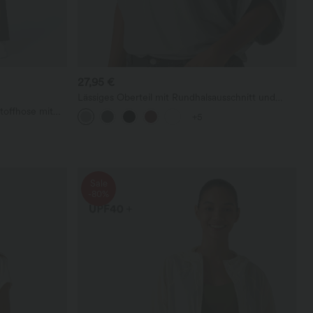
27,95 €
Lässiges Oberteil mit Rundhalsausschnitt und
Fledermausärmeln
toffhose mit
+5
geradem Bein
Sale
-80%