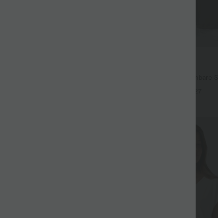
39,95 €
 €
 Lässige Ballon-Joggers aus Denim
2 für 69 €, 3 für 99 €
em Bund und mehreren Taschen
Halara Flex™ plissierte dehnbare S
hohem Bund, Seitentaschen und 
+27
Sale