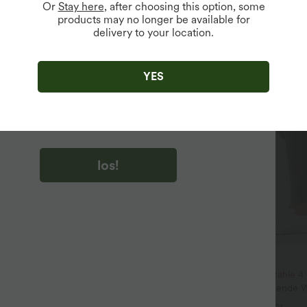
Or
Stay here
, after choosing this option, some
products may no longer be available for
delivery to your location.
u auf „los!“ klicken, stimmen du zu, Marketing-E-Mails über
zu erhalten. du können Ihre Zustimmung jederzeit widerrufen.
YES
u auf „los!“ klicken, haben du
lgemeinen Geschäftsbedingungen
und
ivitätsregeln von Halara
gelesen und stimmen ihnen zu und
n die Datenschutzrichtlinie von Halara an
.
los!
29,95 €
32,95 €
Nimm 3, zahle 2; nimm 6, zahle 4
chen 20,95 €
Halara UltraSculpt™ - Formende 
ush Crossover Leggings mit
Leggings mit hohem Bund, Seiten