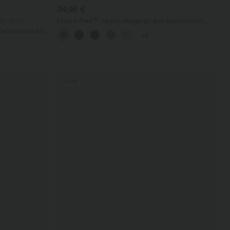
34,95 €
ck -20%
Halara Flex™ Jeans Jeggings aus elastischem
Strick-Denim mit hohem Bund und Gesäßtaschen
eitentaschen -
+4
Sale