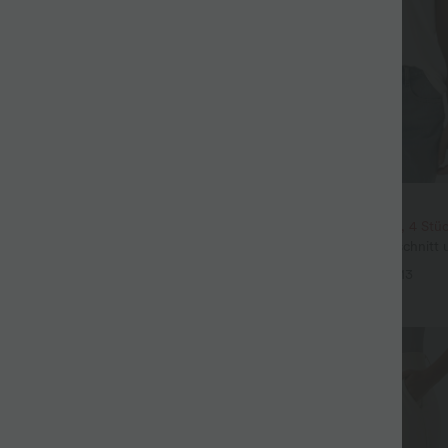
19,95 €
its-Bluse mit V-Ausschnitt und
2 Stück -10%, 3 Stück -15%, 4 Stü
 knitterfrei
Lässiges T-Shirt mit V-Ausschnitt
+5
Ärmeln
+13
Sale