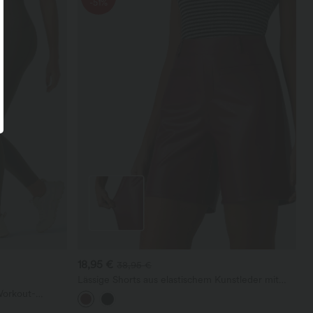
-51%
18,95 €
38,95 €
Lässige Shorts aus elastischem Kunstleder mit
hohem Bund und Seitentaschen
Workout-
taschen und