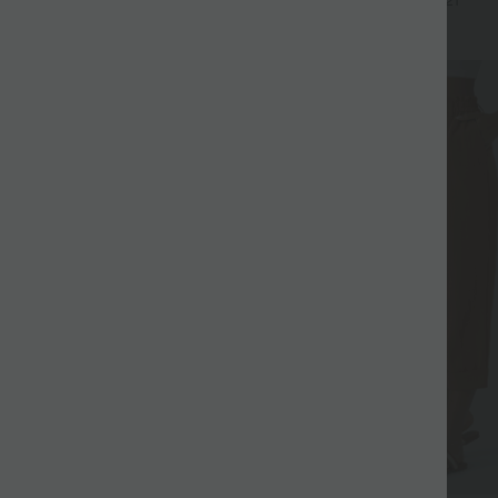
+21
+20
Bauchkontrolle
Sale