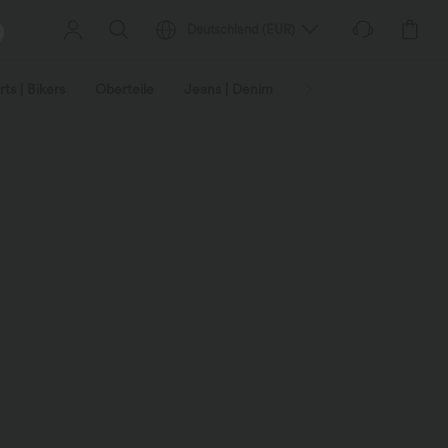
Deutschland
(
EUR
)
ts | Bikers
Oberteile
Jeans | Denim
Leggings
Plus-Size