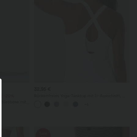
32,95 €
ck -20%
Rückenfreies Yoga-Tanktop mit U-Ausschnitt,
überkreuzten Trägern und abgerundetem Saum
 Bürohose mit
+4
affelstoff
Sale