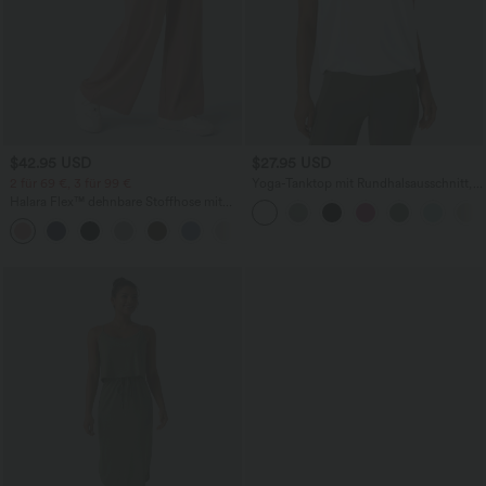
$42.95 USD
$27.95 USD
2 für 69 €, 3 für 99 €
Yoga-Tanktop mit Rundhalsausschnitt,
Rüschen und InstantCool
Halara Flex™ dehnbare Stoffhose mit
hohem Bund, Waffelmuster,
+20
Seitentaschen und weitem Bein