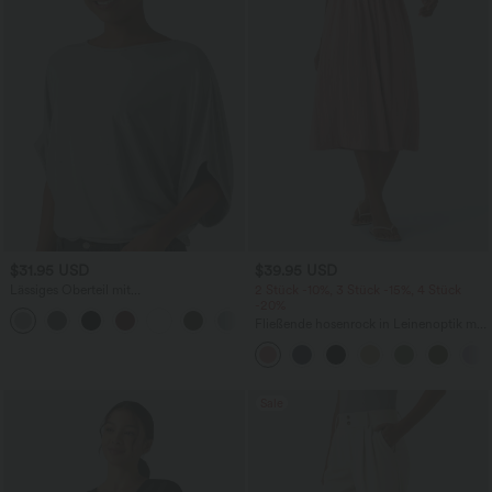
$31.95 USD
$39.95 USD
Lässiges Oberteil mit
2 Stück -10%, 3 Stück -15%, 4 Stück
Rundhalsausschnitt und
-20%
+1
Fledermausärmeln
Fließende hosenrock in Leinenoptik mit
mittelhohem Bund, Seitentaschen und
weitem Bein
Sale