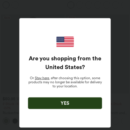
hohem Crossover-Bund, mehreren
mit hohem Bund, mehreren Taschen
Taschen und Ösen - schnelltrocknend,
und InstantCool
7,6 cm
Sale
Sale
Are you shopping from the
United States
?
Or
Stay here
, after choosing this option, some
products may no longer be available for delivery
to your location.
$50.95 USD
$22.95 USD
YES
2 Stück -10%, 3 Stück -15%, 4 Stück
2 Stück -10%, 3 Stück -15%, 4 Stück
-20%
-20%
Rückenfreies, gedrehtes Urlaubs-
Lässiges T-Shirt mit V-Ausschnitt und
Maxikleid mit Seitentaschen und Schlitz
kurzen Ärmeln
+8