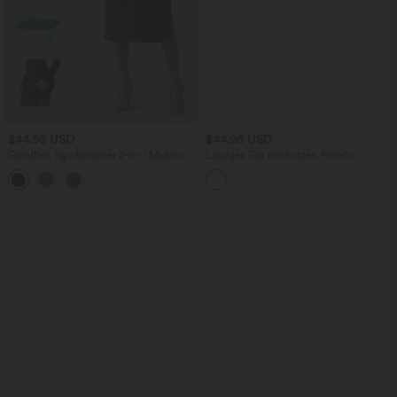
$44.95 USD
$44.95 USD
Geraffter, figurbetonter 2-in-1 Midirock
Lässiges Top mit kurzen Ärmeln,
aus Kunstleder mit hohem Bund und
integriertem BH, One-Shoulder-Design,
abgerundetem Saum
Polka-Dots und abgerundetem Saum