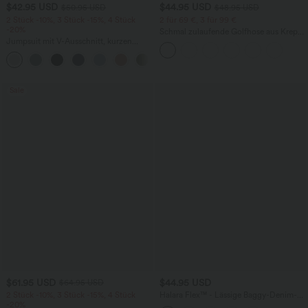
$42.95 USD
$44.95 USD
$50.95 USD
$48.95 USD
2 Stück -10%, 3 Stück -15%, 4 Stück
2 für 69 €, 3 für 99 €
-20%
Schmal zulaufende Golfhose aus Krepp
Jumpsuit mit V-Ausschnitt, kurzen
mit hohem Bund und Seitentaschen
Ärmeln, plissierten Seitentaschen und
+5
weitem Bein, fließendem Waffelmuster
Sale
$61.95 USD
$44.95 USD
$64.95 USD
2 Stück -10%, 3 Stück -15%, 4 Stück
Halara Flex™ - Lässige Baggy-Denim-
-20%
Shorts mit hohem Crossover-Bund und