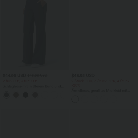
$44.95 USD
$48.95 USD
$48.95 USD
2 für 69 €, 3 für 99 €
2 Stück -10%, 3 Stück -15%, 4 Stück
-20%
Schlaghose mit mittlerem Bund und
seitlichen Reißverschlusstaschen
Ärmelloses, gerafftes Midikleid mit
+12
eckigem Ausschnitt, integriertem BH
und überkreuztem Rückendesign