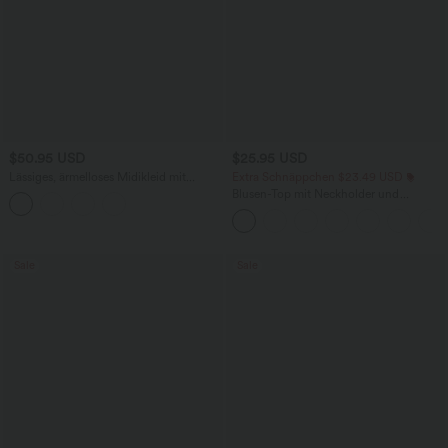
$50.95 USD
$25.95 USD
Lässiges, ärmelloses Midikleid mit
Extra Schnäppchen $23.49 USD
Rundhalsausschnitt, integriertem BH
Blusen-Top mit Neckholder und
und Rüschensaum
Schlüssellochausschnitt, plissiert,
ärmellos, abgerundeter Saum
Sale
Sale