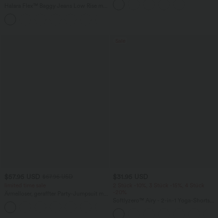
mehreren Taschen
Halara Flex™ Baggy Jeans Low Rise mit
Knopf und Reißverschluss, mehreren
+5
Taschen, weitem Bein
Sale
$57.95 USD
$31.95 USD
$67.95 USD
limited time sale
2 Stück -10%, 3 Stück -15%, 4 Stück
-20%
Ärmelloser, geraffter Party-Jumpsuit mit
V-Ausschnitt, Seitentaschen und
Softlyzero™ Airy - 2-in-1 Yoga-Shorts
+7
unsichtbarem Reißverschluss - pipi-
mit superhohem Bund, mehreren
praktisch
Taschen und InstantCool - 17,78 cm