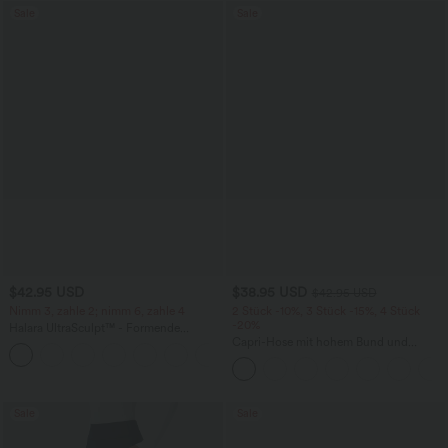
Sale
Sale
$42.95 USD
$38.95 USD
$42.95 USD
Nimm 3, zahle 2; nimm 6, zahle 4
2 Stück -10%, 3 Stück -15%, 4 Stück
-20%
Halara UltraSculpt™ - Formende
Workout-Leggings mit hohem Bund,
Capri-Hose mit hohem Bund und
+13
Seitentaschen, Booty-Scrunch und
Seitentaschen - leinenähnliches Material
Bauchkontrolle
Sale
Sale