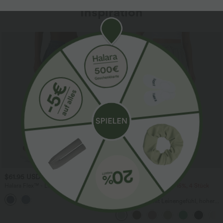
Inspiration
Sale
$61.95 USD
$39.95 USD
$67.95 USD
Halara Flex™ - Lässige Ballon-Joggers
2 Stück -10%, 3 Stück -15%, 4 Stück
aus Denim mit mittelhohem Bund und
-20%
mehreren Taschen
Lässige Hose mit Leinengefühl, hoher
Taille, Kordelzug an der Seite und
weitem Bein