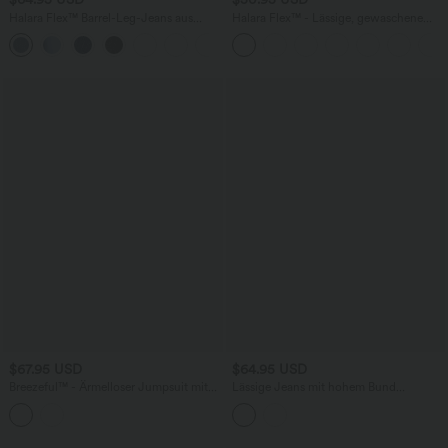
Halara Flex™ Barrel-Leg-Jeans aus
Halara Flex™ - Lässige, gewaschene
elastischem Strick-Denim mit niedrigem
Bermuda-Shorts aus elastischem Strick-
Bund, Knopf, Reißverschluss und
Denim mit hohem Bund, mehreren
mehreren Taschen
Taschen und Rollsaum
$67.95 USD
$64.95 USD
Breezeful™ - Ärmelloser Jumpsuit mit
Lässige Jeans mit hohem Bund
Seitentaschen - schnelltrocknend, Easy
mehreren Taschen und weitem Bein
Peezy Edition