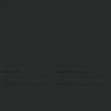
Sale
Sale
$53.95 USD
$44.95 USD
$50.95 USD
2 Stück -10%, 3 Stück -15%, 4 Stück
2 Stück -10%, 3 Stück -15%, 4 Stück
-20%
-20%
Halara Flex™ Midi-Jeansrock mit
Halara Flex™ - Lässige Capri-Jeans mit
hohem Bund, mehreren Taschen und
hohem Bund, mehreren Taschen und
+1
legerem Schnitt, figurbetonter,
geschlitztem Saum - slim
verwaschener Rock
wird geladen...