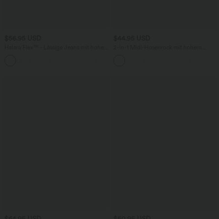
$56.95 USD
$44.95 USD
Halara Flex™ - Lässige Jeans mit hohem
2-in-1 Midi-Hosenrock mit hohem
Crossover-Bund, Seitentaschen,
Bund, Seitentaschen, Kordelzug und
+1
Bauchkontrolle und geradem Bein
kontrastierendem Netz
$64.95 USD
$50.95 USD