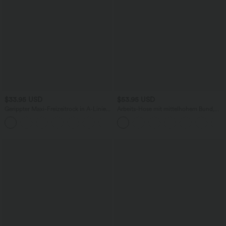
$33.95 USD
$53.95 USD
Gerippter Maxi-Freizeitrock in A-Linie
Arbeits-Hose mit mittelhohem Bund,
mit hohem Bund und Schlitzsaum
Seitentaschen und Barrel-Leg