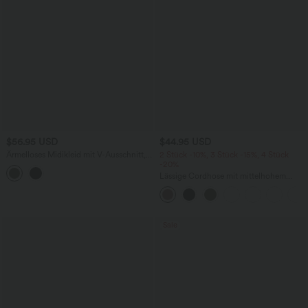
$56.95 USD
$44.95 USD
Ärmelloses Midikleid mit V-Ausschnitt,
2 Stück -10%, 3 Stück -15%, 4 Stück
Seitentaschen und Reißverschluss
-20%
Lässige Cordhose mit mittelhohem
Bund, Reißverschluss und Seitentaschen
Sale