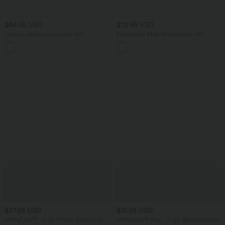
$64.95 USD
$72.95 USD
Lässige Jeans aus Lyocell mit
Fließendes Midi-Arbeitskleid mit
mittelhohem Bund, mehreren Taschen
Seitentaschen, Fledermausärmeln und
und Kordelzug
Bauchkontrolle
$27.95 USD
$31.95 USD
SoftlyZero™ - 2-in-1 Yoga-Shorts mit
Softlyzero™ Airy - Yoga-Bermudashorts