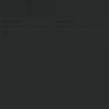
$33.95 USD
$31.95 USD
Lässiges Midikleid mit Kordelzug,
Lässige Bluse mit V-Ausschnitt und
Schlitz und geschwungenem Saum
kurzen Puffärmeln
Sale
Sale