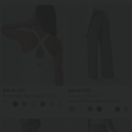
Sale
$36.95 USD
$44.95 USD
Rückenfreies Yoga-Tanktop mit U-
2 für 69 €, 3 für 99 €
Ausschnitt, überkreuzten Trägern und
Halara Flex™ plissierte dehnbare
abgerundetem Saum
Stoffhose mit hohem Bund,
Seitentaschen und geradem Bein
Sale