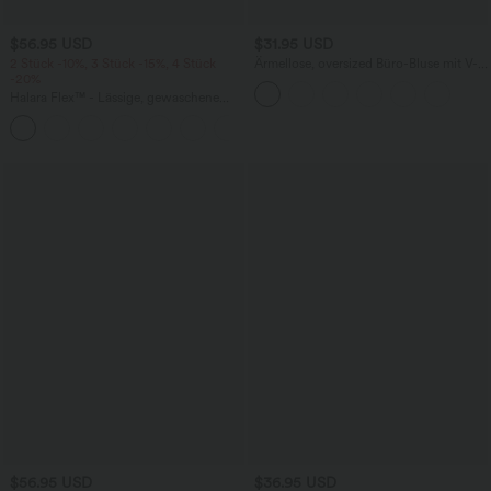
$56.95 USD
$31.95 USD
2 Stück -10%, 3 Stück -15%, 4 Stück
Ärmellose, oversized Büro-Bluse mit V-
-20%
Ausschnitt - knitterfrei
Halara Flex™ - Lässige, gewaschene
Baggy-Jeans aus drapiertem Lyocell mit
mittelhohem Bund, mehreren Taschen
und weitem Bein
$56.95 USD
$36.95 USD