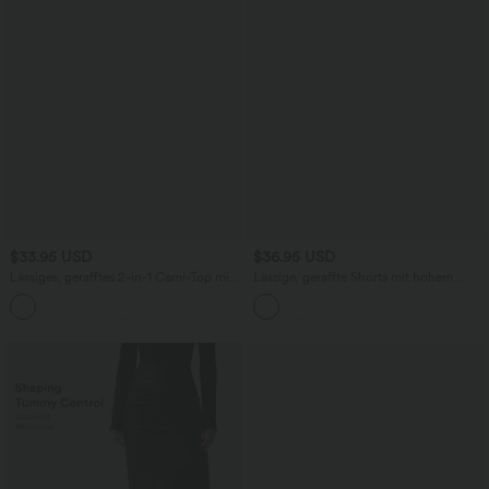
$33.95 USD
$36.95 USD
Lässiges, gerafftes 2-in-1 Cami-Top mit
Lässige, geraffte Shorts mit hohem
verstellbaren Trägern und integriertem
Bund, mehreren Taschen und Poka-Dots
BH
- 7,6 cm