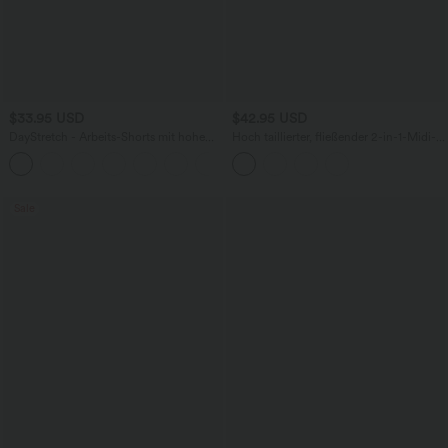
$33.95 USD
$42.95 USD
DayStretch - Arbeits-Shorts mit hohem
Hoch taillierter, fließender 2-in-1-Midi-
Bund, Seitentaschen und weitem Bein
Tanzrock mit Seitentasche
+11
Sale