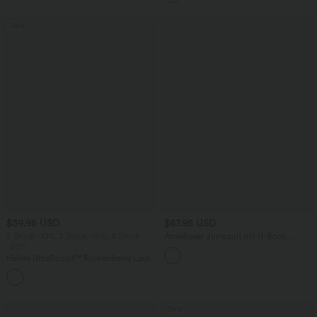
Sale
$39.95 USD
$67.95 USD
2 Stück -10%, 3 Stück -15%, 4 Stück
Ärmelloser Jumpsuit mit U-Boot-
-20%
Ausschnitt, Seitentaschen, seitlichen
Bindebändern, Streifen und InstantCool
Halara UltraSculpt™ Rückenfreies Lauf-
- Easy Peezy Edition
Tanktop mit U-Ausschnitt und
+11
überkreuztem, abgerundetem Saum
Sale