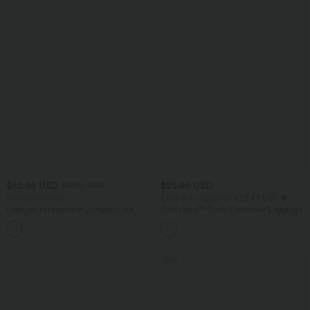
$52.95 USD
$25.95 USD
$61.95 USD
limited time sale
Extra Schnäppchen $23.49 USD
Lässiger, rückenfreier Jumpsuit mit
Softlyzero™ Plush Crossover Leggings
Seitentaschen
mit Taschen
+10
Sale