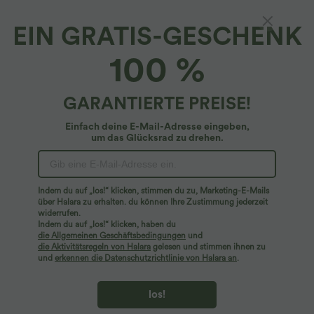
EIN GRATIS-GESCHENK
100 %
GARANTIERTE PREISE!
Einfach deine E-Mail-Adresse eingeben,
um das Glücksrad zu drehen.
Hoppla!
Wir können die von Ihnen gesuchte Seite nicht
Indem du auf „los!“ klicken, stimmen du zu, Marketing-E-Mails
finden.
über Halara zu erhalten. du können Ihre Zustimmung jederzeit
widerrufen.
Indem du auf „los!“ klicken, haben du
Mehr einkaufen
die Allgemeinen Geschäftsbedingungen
und
die Aktivitätsregeln von Halara
gelesen und stimmen ihnen zu
und
erkennen die Datenschutzrichtlinie von Halara an
.
los!