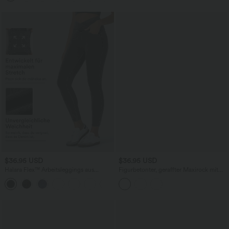
$36.95 USD
$36.95 USD
Halara Flex™ Arbeitsleggings aus
Figurbetonter, geraffter Maxirock mit
elastischem Strick-Denim mit hohem
mittelhohem Bund, Streifen,
+1
Bund und mehreren Taschen
Blumenmuster und Bindeband vorne