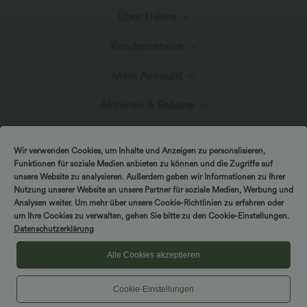
Über Halara
Kundenservice
Lerne Halara kennen
Mein Account
Live-Chat
Stoffinnovation
Aktionen & Rabatte
Anmelden oder Registrieren
Kontakt
Blog
Halara-Gutscheine & Rabatte
Wir verwenden Cookies, um Inhalte und Anzeigen zu personalisieren,
Bestellverlauf
Funktionen für soziale Medien anbieten zu können und die Zugriffe auf
Versand & Zoll
unsere Website zu analysieren. Außerdem geben wir Informationen zu Ihrer
Presse
Markenbotschafter
Nutzung unserer Website an unsere Partner für soziale Medien, Werbung und
Bestellung verfolgen
Analysen weiter. Um mehr über unsere Cookie-Richtlinien zu erfahren oder
um Ihre Cookies zu verwalten, gehen Sie bitte zu den Cookie-Einstellungen.
Rückgabebedingungen
|
Copyright © 2026 Halara
Datenschutzerklärung
Cookie-Richtlinien
Datenschutzerklärung
Affiliate-Programme
|
|
COUPON-RICHTLINIEN
Allgemeine Geschäftsbedingungen
Kontodetails
Alle Cookies akzeptieren
FAQs
|
Barrierefreiheitserklärung
Cookies-Einstellungen
Cookie-Einstellungen
Passwort ändern
Größenhilfe