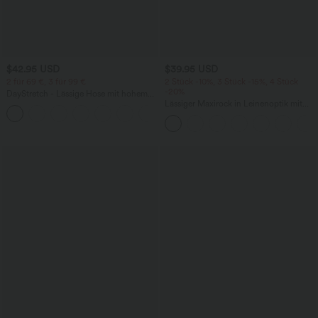
$42.95 USD
$39.95 USD
2 für 69 €, 3 für 99 €
2 Stück -10%, 3 Stück -15%, 4 Stück
-20%
DayStretch - Lässige Hose mit hohem
Bund, Seitentaschen und Barrel-Leg
Lässiger Maxirock in Leinenoptik mit
+5
hohem Bund und Kordelzug