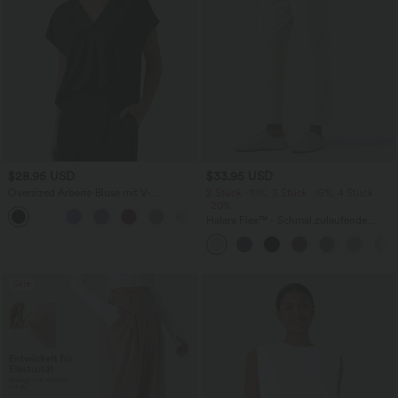
$28.95 USD
$33.95 USD
Oversized Arbeits-Bluse mit V-
2 Stück -10%, 3 Stück -15%, 4 Stück
Ausschnitt und kurzen Ärmeln -
-20%
+1
knitterfrei
Halara Flex™ - Schmal zulaufende
Bürohose mit hohem Bund,
Seitentaschen und Waffelstoff
Sale