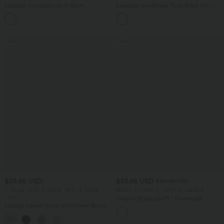
Lässiger Jumpsuit mit U-Boot-
Lässiges, ärmelloses Tank-Kleid mit
Ausschnitt, Seitentaschen, kurzen
Rundhalsausschnitt und Seitentaschen
Ärmeln und Kordelzug - Easy Peezy
Edition
Sale
Sale
$39.95 USD
$33.95 USD
$36.95 USD
2 Stück -10%, 3 Stück -15%, 4 Stück
Nimm 3, zahle 2; nimm 6, zahle 4
-20%
Halara UltraSculpt™ - Formende
Lässige Leinen-Hose mit hohem Bund,
Workout-Leggings mit hohem Bund,
Kordelzug, weitem Bein und Taschen
Seitentaschen und Bauchkontrolle
+5