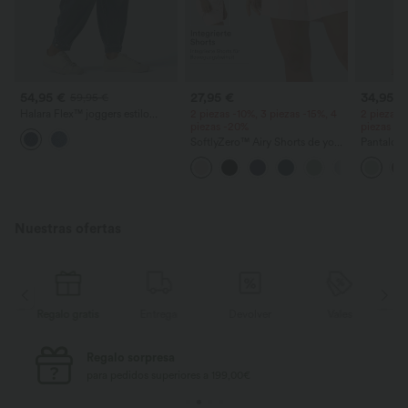
54,95 €
27,95 €
34,95 €
59,95 €
Halara Flex™ joggers estilo
2 piezas -10%, 3 piezas -15%, 4
2 piezas 
balloon casual en denim de tiro
piezas -20%
piezas -
medio con bolsillos
SoftlyZero™ Airy Shorts de yoga
Pantalone
2 en 1 InstantCool de talle súper
cordón y b
alto, 7" con bolsillos
ancha, ho
casual con
Nuestras ofertas
Regalo gratis
Entrega
Devolver
Vales
R
Regalo sorpresa
para pedidos superiores a 199,00€