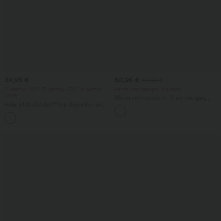
34,95 €
50,95 €
59,95 €
2 piezas -10%, 3 piezas -15%, 4 piezas
venta por tiempo limitado
-20%
Mono con escote en V, sin mangas,
Halara UltraSculpt™ top deportivo sin
fruncido con bolsillos - Easy Peezy
mangas con escote redondo y bajo
+11
curvo