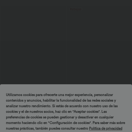
Rebajas
59,95 €
42,95 €
Utilizamos cookies para ofrecerte una mejor experiencia, personalizar
Mono de trabajo a rayas con escote
2 piezas -10%, 3 piezas -15%, 4 piezas
contenidos y anuncios, habilitar la funcionalidad de las redes sociales y
barco, sin mangas, lazo lateral, tacto
-20%
+8
Cool Touch y bolsillos - Edición Easy
Vestido midi estilo milkmaid para resort,
analizar nuestro rendimiento. Si estás de acuerdo con nuestro uso de las
Peezy
espalda descubierta con tiras cruzadas,
cookies y el de nuestros socios, haz clic en "Aceptar cookies". Las
escote cuadrado, sin mangas, fruncido,
preferencias de cookies se pueden gestionar y desactivar en cualquier
con sujetador incorporado, de caída
fluida.
momento haciendo clic en "Configuración de cookies". Para saber más sobre
Rebajas
Rebajas
nuestras prácticas, también puedes consultar nuestro
Política de privacidad