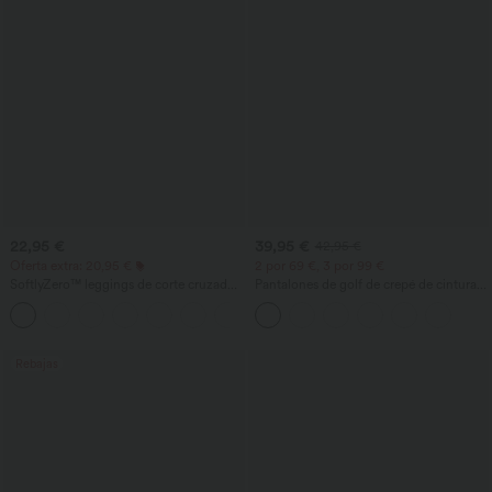
22,95 €
39,95 €
42,95 €
Oferta extra: 20,95 €
2 por 69 €, 3 por 99 €
SoftlyZero™ leggings de corte cruzado
Pantalones de golf de crepé de cintura
con bolsillos, lisos
alta y pernera entallada con bolsillos
+16
Rebajas