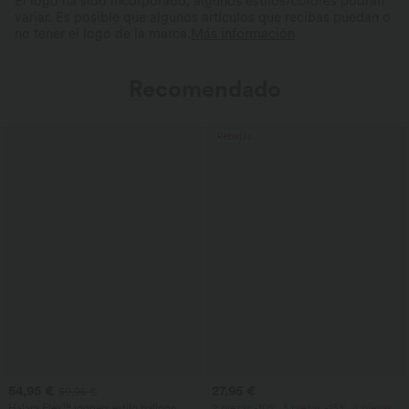
El logo ha sido incorporado, algunos estilos/colores podrán
variar. Es posible que algunos artículos que recibas puedan o
no tener el logo de la marca.
Más información
Recomendado
Rebajas
54,95 €
27,95 €
59,95 €
Halara Flex™ joggers estilo balloon
2 piezas -10%, 3 piezas -15%, 4 piezas