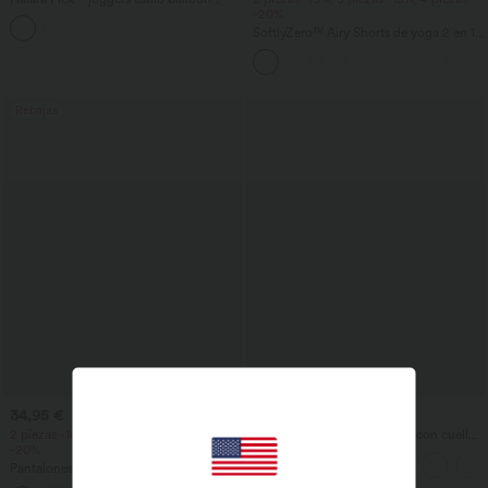
casual en denim de tiro medio con
-20%
bolsillos
SoftlyZero™ Airy Shorts de yoga 2 en 1
InstantCool de talle súper alto, 7" con
bolsillos
Rebajas
34,95 €
27,95 €
2 piezas -10%, 3 piezas -15%, 4 piezas
Top casual de corte relajado con cuello
-20%
redondo y mangas murciélago.
Pantalones de tiro alto con cordón y
bolsillos, pernera ancha, holgados y de