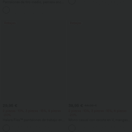
UPF50+
Pantalones de tiro medio, pernera ancha
y fluida, efecto lino, con bolsillo
+1
Rebajas
Rebajas
29,95 €
38,95 €
44,95 €
2 piezas -10%, 3 piezas -15%, 4 piezas
2 piezas -10%, 3 piezas -15%, 4 piezas
-20%
-20%
Halara Flex™ pantalones de trabajo en
Mono casual con escote en V, mangas
tejido waffle, de cintura alta y corte
cortas, bolsillos laterales, pierna ancha y
+8
cónico, con bolsillos
tejido waffle fluido