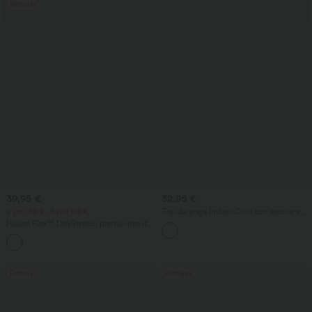
Rebajas
39,95 €
32,95 €
2 por 69 €, 3 por 99 €
Top de yoga InstantCool con escote en
U y bajo curvado - UPF50+
Halara Flex™ DayStretch pantalones de
trabajo de tiro alto, pernera recta y con
+23
bolsillos
Rebajas
Rebajas