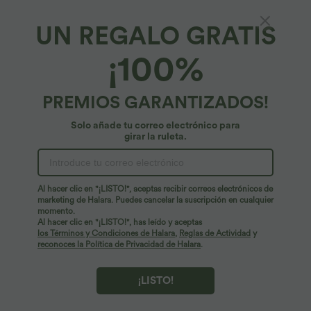
UN REGALO GRATIS
Tejido vaquero Halara Flex™*
¡100%
Halara Flex™ shorts casuales de denim lavado
con talle alto cruzado, bolsillos, pierna ancha
y corte en línea A
4.6
(
33
)
PREMIOS GARANTIZADOS!
34,95 €
Solo añade tu correo electrónico para
girar la ruleta.
Al hacer clic en "¡LISTO!", aceptas recibir correos electrónicos de
marketing de Halara. Puedes cancelar la suscripción en cualquier
momento.
Al hacer clic en "¡LISTO!", has leído y aceptas
los Términos y Condiciones de Halara
,
Reglas de Actividad
y
reconoces la Política de Privacidad de Halara
.
¡LISTO!