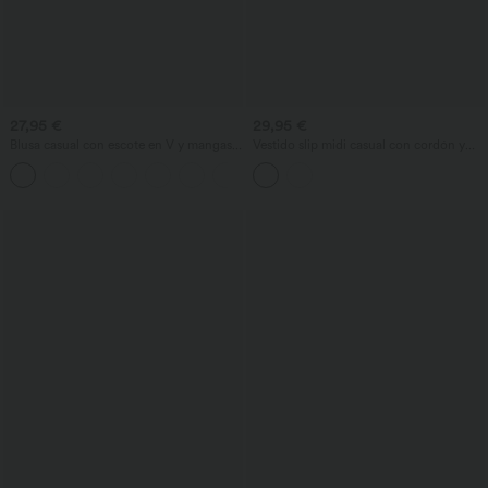
27,95 €
29,95 €
Blusa casual con escote en V y mangas
Vestido slip midi casual con cordón y
cortas abullonadas
abertura curva en el bajo