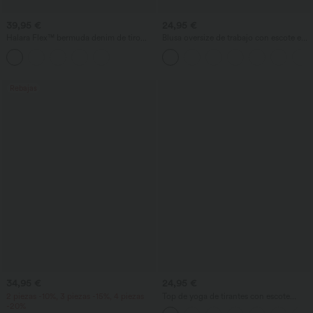
39,95 €
24,95 €
Halara Flex™ bermuda denim de tiro
Blusa oversize de trabajo con escote en
alto con diseño cruzado, control de
V y manga corta, resistente a las arrugas
abdomen, corte holgado y bolsillos
Rebajas
34,95 €
24,95 €
2 piezas -10%, 3 piezas -15%, 4 piezas
Top de yoga de tirantes con escote
-20%
redondo, fruncido y tacto fresco -