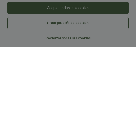
Aceptar todas las cookies
Configuración de cookies
Rechazar todas las cookies
34,95 €
39,95 €
37,95 €
42,95 €
2 piezas -10%, 3 piezas -15%, 4 piezas
2 por 69 €, 3 por 99 €
-20%
Halara Flex™ DayStretch pantalones
Pantalones cropped de talle alto con
acampanados de trabajo de tiro medio
bolsillos con cremallera y efecto lino
con bolsillo lateral con cremallera
+7