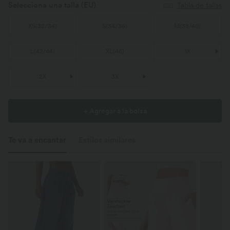
Selecciona una talla
(EU)
Tabla de tallas
XS
(
32/34
)
S
(
34/36
)
M
(
38/40
)
L
(
42/44
)
XL
(
46
)
1X
2X
3X
+ Agregar a la bolsa
Te va a encantar
Estilos similares