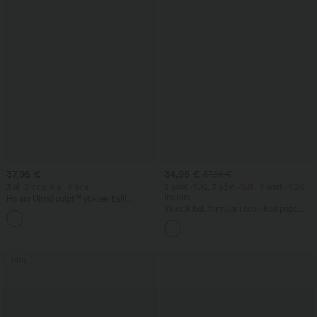
37,95 €
34,95 €
37,95 €
3 al, 2 öde; 6 al, 4 öde
2 adet -%10, 3 adet -%15, 4 adet -%20
indirim
Halara UltraSculpt™ yüksek belli,
büzgülü popo kaldırma efektli, karın
Yüksek bel, fermuarlı cepli kısa paça
+13
kontrolü sağlayan, cepli şekillendirici
keten görünümlü pantolon
antrenman taytı
Satış