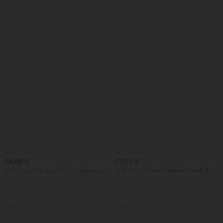
+9
24,95 €
27,95 €
SoftlyZero™ QuickDry 2'si 1 arada eyelet
SoftlyZero™ Airy Havadar Yüksek Bel
detaylı yoga şortu, crossover kesim,
Cepli InstantCool teknolojili Yoga
yüksek bel, 3'' cepli
Bermuda Şort
Satış
Satış