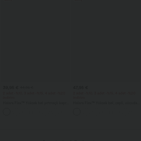
39,95 €
47,95 €
44,95 €
2 adet -%10, 3 adet -%15, 4 adet -%20
2 adet -%10, 3 adet -%15, 4 adet -%20
indirim
indirim
Halara Flex™ Yüksek bel yırtmaçlı kapri,
Halara Flex™ Yüksek bel, cepli, vücuda
günlük slim kot, cepli
oturan yıkanmış kot midi etek, günlük
Pantolonlar & Eşofmanlar