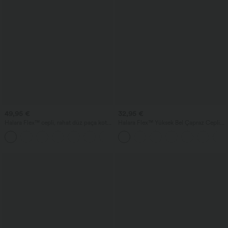
49,95 €
32,95 €
Halara Flex™ cepli, rahat düz paça kot
Halara Flex™ Yüksek Bel Çapraz Cepli
pantolon; çapraz detaylı yüksek bel ve
Denim İş Taytı
+1
karın toparlayıcı özelliğe sahip.