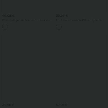
40,95 €
39,95 €
Puantiyeli günlük tek omuzlu kısa kollu
2'si 1 arada fleece ve PU midi günlük
üst; kavisli, önden kısa arkadan uzun
etek, yüksek belli, karın toparlayıcı,
(high-low) eteğe ve entegre sütyene
büzgülü ve kavisli etek ucu
sahip
39,95 €
57,95 €