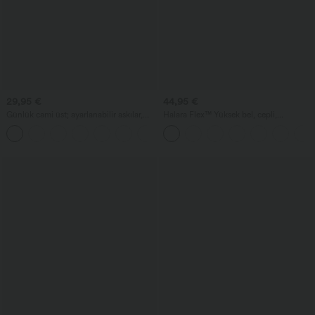
29,95 €
44,95 €
Günlük cami üst; ayarlanabilir askılar,
Halara Flex™ Yüksek bel, cepli,
büzgü ve 2'si 1 arada entegre sütyen
katlanmış kenarlı yıkamalı denim
bermuda şort