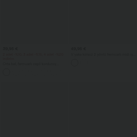
39,95 €
49,95 €
2 adet -%10, 3 adet -%15, 4 adet -%20
V yaka kolsuz 2 yönlü fermuarlı midi iş
indirim
elbisesi, cepli
Orta bel, fermuarlı cepli korduroy
günlük pantolon
+7