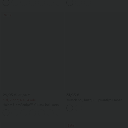
Sürümü
Satış
29,95 €
31,95 €
32,95 €
3 al, 2 öde; 6 al, 4 öde
Yüksek bel, büzgülü, puantiyeli rahat
şort, cepli, 3''
Halara UltraSculpt™ Yüksek bel, karın
kontrolü sağlayan, cepli şekillendirici
+17
antrenman taytı
Satış