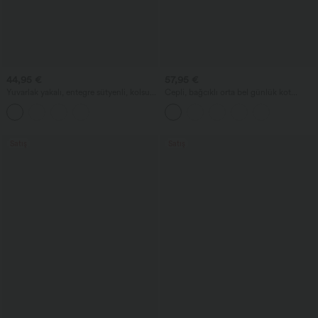
44,95 €
57,95 €
Yuvarlak yakalı, entegre sütyenli, kolsuz,
Cepli, bağcıklı orta bel günlük kot
fırfırlı etek uçlu midi günlük elbise
pantolon
Satış
Satış