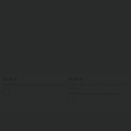
32,95 €
34,95 €
Yuvarlak yakalı kolsuz midi düz günlük
2 adet -%10, 3 adet -%15, 4 adet -%20
atlet elbise, cepli
indirim
Günlük keten karışımlı yüksek bel
bağcıklı geniş paçalı cepli pantolon