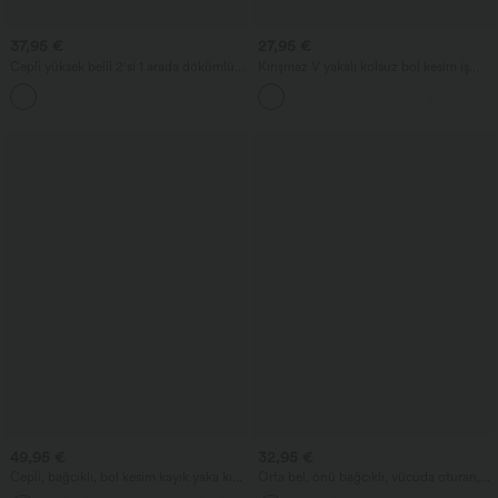
37,95 €
27,95 €
Cepli yüksek belli 2'si 1 arada dökümlü
Kırışmaz V yakalı kolsuz bol kesim iş
midi dans eteği.
bluzu
49,95 €
32,95 €
Cepli, bağcıklı, bol kesim kayık yaka kısa
Orta bel, önü bağcıklı, vücuda oturan,
kollu günlük tulum — Easy Peezy
büzgülü, çiçekli/çizgili maxi etek