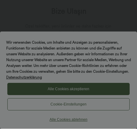
Bize Ulaşın
Özel teklifler, yeni ürünler ve daha fazlası için
abone olun!
Wir verwenden Cookies, um Inhalte und Anzeigen zu personalisieren,
Funktionen für soziale Medien anbieten zu können und die Zugriffe auf
unsere Website zu analysieren. Außerdem geben wir Informationen zu Ihrer
Nutzung unserer Website an unsere Partner für soziale Medien, Werbung und
*Abone olarak, Halara'dan e-posta yoluyla pazarlama iletişimi
Analysen weiter. Um mehr über unsere Cookie-Richtlinien zu erfahren oder
almayı kabul edersiniz. İstediğiniz zaman abonelikten
um Ihre Cookies zu verwalten, gehen Sie bitte zu den Cookie-Einstellungen.
çıkabilirsiniz. Devam ederek,
Şartlar ve Koşullar
,
Gizlilik Politikası
'mızı kabul etmiş olursunuz.
Datenschutzerklärung
Alle Cookies akzeptieren
Cookie-Einstellungen
Alle Cookies ablehnen
Halara Hakkında