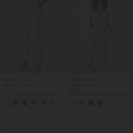
29,95 €
38,95 €
44,95 €
2 adet -%10, 3 adet -%15, 4 adet -%20
2 adet -%10, 3 adet -%15, 4 adet -%20
indirim
indirim
Halara Flex™ Cepli, yüksek bel, konik
V yakalı kısa kollu yan cepli geniş paçalı
kesimli waffle iş pantolonu
dökümlü waffle kumaşlı günlük tulum.
+8
Satış