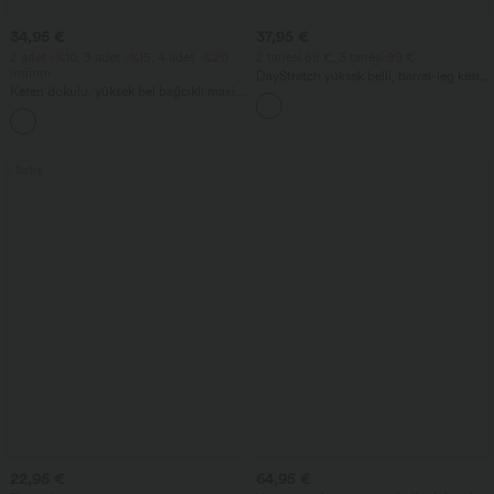
34,95 €
37,95 €
2 adet -%10, 3 adet -%15, 4 adet -%20
2 tanesi 69 €, 3 tanesi 99 €
indirim
DayStretch yüksek belli, barrel-leg kesim
Keten dokulu, yüksek bel bağcıklı maxi
günlük pantolon, cepli
rahat etek
Satış
22,95 €
64,95 €