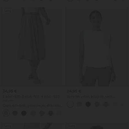
Satış
34,95 €
24,95 €
2 adet -%10, 3 adet -%15, 4 adet -%20
Yuvarlak yakalı, büzgülü, serin
indirim
dokunuşlu yoga atlet - UPF50+
Cepli, orta belli, geniş paçalı, dökümlü
keten görünümlü pantolon
+1
Satış
Satış