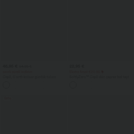
46,95 €
22,95 €
54,95 €
sınırlı süreli indirim
Ekstra fırsat €20.95
Cepli, U sırtlı kolsuz günlük tulum
SoftlyZero™ Cepli düz çapraz bel tayt
+10
Satış