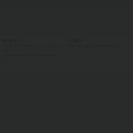
42,95 €
47,95 €
2 adet -%10, 3 adet -%15, 4 adet -%20
Orta bel, cepli, varil paçalı bol iş
indirim
pantolonları
Çapraz bantlı sırtı açık, kare yakalı,
kolsuz, büzgülü, entegre sütyenli midi,
tatil için bol dökümlü milkmaid tarzı
elbise
Satış