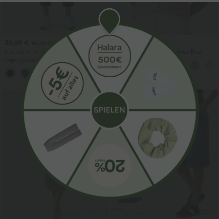
39,95 €
27,95 €
42,95 €
2 tanesi 69 €, 3 tanesi 99 €
V Yaka Puf Kısa Kollu Günlük Bluz
Cepli yüksek bel konik kesim krepe golf
pantolonu