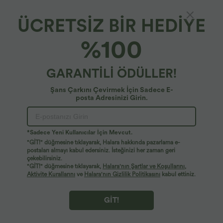
ÜCRETSİZ BİR HEDİYE
%100
50,95 €
34,95 €
59,95 €
GARANTİLİ ÖDÜLLER!
sınırlı süreli indirim
2 adet -%10, 3 adet -%15, 4 adet -%20
indirim
V Yaka Kolsuz Büzgülü Cepli Tulum -
Şans Çarkını Çevirmek İçin Sadece E-
Easy Peezy
Halara UltraSculpt™ Yuvarlak yakalı,
posta Adresinizi Girin.
+7
kavisli etek uçlu antrenman atlet
Satış
*Sadece Yeni Kullanıcılar İçin Mevcut.
"GİT!" düğmesine tıklayarak, Halara hakkında pazarlama e-
postaları almayı kabul edersiniz. İsteğinizi her zaman geri
çekebilirsiniz.
"GİT!" düğmesine tıklayarak,
Halara'nın Şartlar ve Koşullarını
,
Aktivite Kurallarını
ve
Halara'nın Gizlilik Politikasını
kabul ettiniz.
GİT!