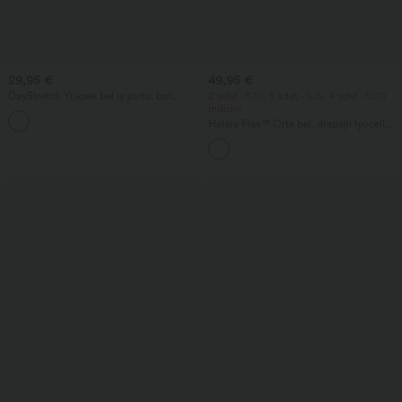
29,95 €
49,95 €
DayStretch Yüksek bel iş şortu, bol
2 adet -%10, 3 adet -%15, 4 adet -%20
kesim, 4'' ve cepli
indirim
+11
Halara Flex™ Orta bel, drapajlı lyocell
kumaştan, yıkamalı, günlük, bol ve geniş
paçalı cepli kot pantolon.