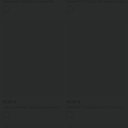
Yüksek belli, bağcıklı, kontrast file
Halara Flex™ Düşük bel, fermuarlı cepli
detaylı, 2'si 1 arada cepli, bol dökümlü
varil paça günlük kot
+15
midi evaze günlük etek.
57,95 €
59,95 €
Cepli, yüksek bel, geniş paça günlük kot
Breezeful™ Cepli kolsuz hızlı kuruyan
pantolon
tulum — Easy Peezy edisyonu
Satış
Satış