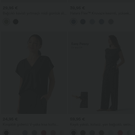
29,95 €
39,95 €
Bağcıklı kavisli yırtmaçlı midi günlük slip
Halara Flex™ Kruvaze kesimli, yüksek
elbise
belli, karın toparlayıcı etkili denim salaş
Bermuda şort, cepli
24,95 €
59,95 €
Kırışıklık giderici V-yaka kısa kollu
Kayık yakalı, kolsuz, yan bağcıklı, serin
oversize iş bluz
hissettiren çizgili cepli iş tulumu — Easy
+1
Peezy Sürümü