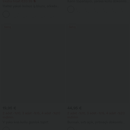
Ekstra fırsat €20.95
Karın toparlayıcı, yarasa kollu dökümlü
midi ofis elbisesi, cepli.
Halter yakalı kolsuz iş bluzu, arkada
anahtar deliği detayı ve kavisli etek ucu
+3
Satış
Satış
19,95 €
44,95 €
2 adet -%10, 3 adet -%15, 4 adet -%20
2 adet -%10, 3 adet -%15, 4 adet -%20
indirim
indirim
V yaka kısa kollu günlük tişört
Burmalı, sırtı açık, yırtmaçlı dökümlü
maksi tatil elbisesi, cepli