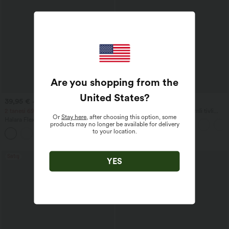
Are you shopping from the
United States
?
39,95 €
29,95 €
42,95 €
2 tanesi 69 €, 3 tanesi 99 €
Fitilli, yüksek bel, A-line kesimli tivli
Or
Stay here
, after choosing this option, some
maxi günlük etek
Halara Flex™ DayStretch Orta Bel Yan
products may no longer be available for delivery
Fermuarlı Cepli İş Flare Pantolon
to your location.
+12
Satış
YES