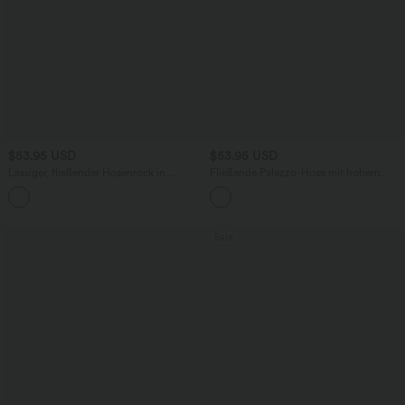
$53.95 USD
$53.95 USD
Lässiger, fließender Hosenrock in
Fließende Palazzo-Hose mit hohem
Leinenoptik mit hohem Bund, mehreren
Bund, Seitentaschen und weitem Bein -
Taschen, Kordelzug und weitem Bein
leinenähnliches Material
Sale