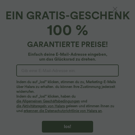
EIN GRATIS-GESCHENK
Langärmliges, ausgestelltes Maxi-
100 %
Freizeitkleid mit Trichterausschnitt
4.8
(
57
)
GARANTIERTE PREISE!
$42.95 USD
Einfach deine E-Mail-Adresse eingeben,
um das Glücksrad zu drehen.
Indem du auf „los!“ klicken, stimmen du zu, Marketing-E-Mails
über Halara zu erhalten. du können Ihre Zustimmung jederzeit
widerrufen.
Indem du auf „los!“ klicken, haben du
die Allgemeinen Geschäftsbedingungen
und
die Aktivitätsregeln von Halara
gelesen und stimmen ihnen zu
und
erkennen die Datenschutzrichtlinie von Halara an
.
los!