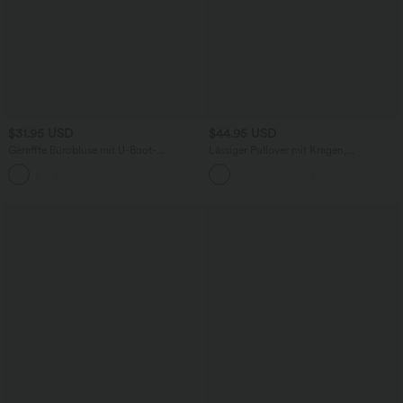
$31.95 USD
$44.95 USD
Geraffte Bürobluse mit U-Boot-
Lässiger Pullover mit Kragen,
Ausschnitt und langen Ärmeln -
Knopfleiste, Brusttaschen und langen
selbstglättend
Ärmeln