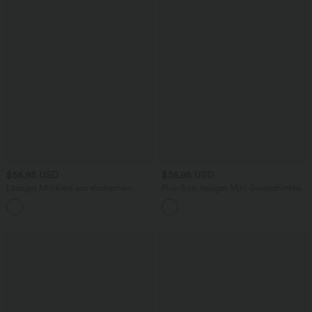
$56.95 USD
$36.95 USD
Lässiges Midikleid aus elastischem
Plus-Size, lässiges Mini-Sweatshirtkleid
Popeline mit V-Ausschnitt und kurzen
mit Kordelzug, Seitentaschen, High-
Ärmeln
Low-Design, Waffelmuster und
abgerundetem Saum