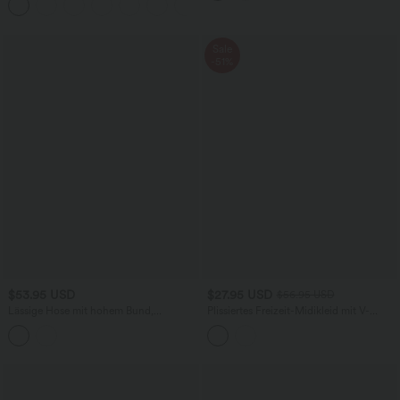
+20
Seitentaschen und weitem Bein
Sale
-51%
$53.95 USD
$27.95 USD
$56.95 USD
Lässige Hose mit hohem Bund,
Plissiertes Freizeit-Midikleid mit V-
Seitentaschen, Leopardenmuster,
Ausschnitt, 3/4-Ärmeln und High-Low-
weitem Bein und Bindeband vorne
Design