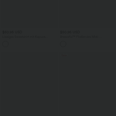
$50.95 USD
$50.95 USD
Lässiges Sweatshirt mit Kapuze,
Breezeful™ Fließendes Midi-
Seitentaschen, langen Ärmeln und
Freizeitkleid mit mehreren Taschen,
Kordelzug
verstellbaren Riemen und Knöpfen -
schnelltrocknend
Sale