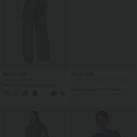
$44.95 USD
$34.95 USD
2 für 69 €, 3 für 99 €
1 Stück -20%, 2 Stück -30%, 3 Stück
-40%
Halara Flex™ plissierte dehnbare
Stoffhose mit hohem Bund,
Lässiges, ausgestelltes Midikleid mit
+23
Seitentaschen und geradem Bein
Stehkragen, Seitentaschen und kurzen
Ärmeln