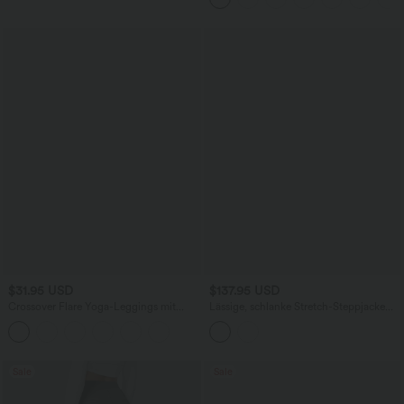
Bauchkontrolle
$31.95 USD
$137.95 USD
Crossover Flare Yoga-Leggings mit
Lässige, schlanke Stretch-Steppjacke
hohem Bund
mit Stehkragen, Seitentaschen, langen
Ärmeln, Daumenlöchern und
Reißverschluss am Saum
Sale
Sale