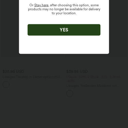
Or
Stay here
, after choosing this option, some
products may no longer be available for delivery
to your location.
YES
$25.95 USD
$39.95 USD
Lässiges Tanktop in Leinenoptik mit U-
1 Stück -20%, 2 Stück -30%, 3 Stück
Boot-Ausschnitt und seitlichem
-40%
Bindeband
Lässiges, fließendes Midikleid mit
Rundhalsausschnitt, langen Ärmeln und
Cut-Outs