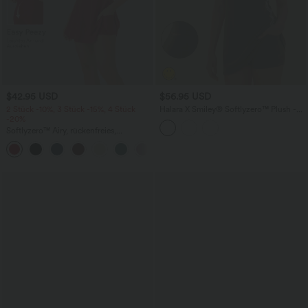
$42.95 USD
$56.95 USD
2 Stück -10%, 3 Stück -15%, 4 Stück
Halara X Smiley
®
Softlyzero™ Plush -
-20%
Rückenfreies 2-in-1 Sportkleid in A-Linie
- Easy Peezy Edition
Softlyzero™ Airy, rückenfreies,
gedrehtes Cool Touch Yoga-Aktivkleid
+18
– Easy Peezy Edition