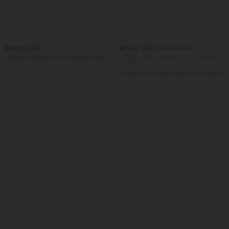
$48.95 USD
$61.95 USD
$64.95 USD
Lässiges Midikleid in Leinenoptik mit V-
2 Stück -10%, 3 Stück -15%, 4 Stück
Ausschnitt, Taschen und kurzen Ärmeln
-20%
Halara Flex™ Baggy Jeans Low Rise mit
Knopf und Reißverschluss, mehreren
Taschen, weitem Bein