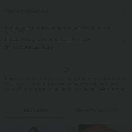
Passform & Features
Halbhochkragen
überziehen
lässig
Maxi
Kostenloser Standardversand bei einer Bestellung über
$77.37 USD
langärmlig
Mittlere Dehnung
Vier-Wege-Stretch
Einfache Rückgabe innerhalb von 30 Tagen
Einfache Bezahlung
A-Linie
Einige Artikel werden mit Markenlogo geliefert, andere ohne.
Ob ein Logo enthalten ist, kann je nach Produkt variieren.
Auch Stil und Farben können leicht abweichen.
Mehr erfahren
Inspiration
Bewertungen(57)
Sale