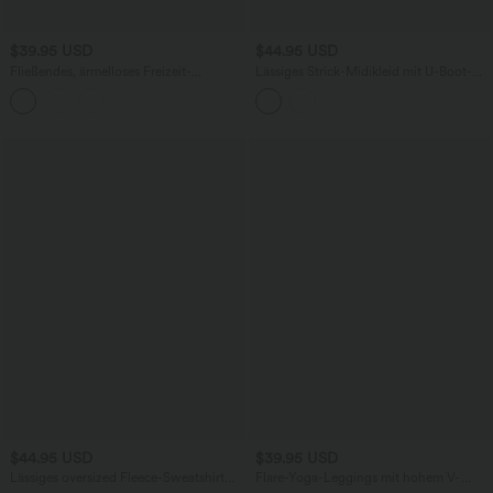
$39.95 USD
$44.95 USD
Fließendes, ärmelloses Freizeit-
Lässiges Strick-Midikleid mit U-Boot-
Maxikleid mit Seitentaschen,
Ausschnitt und langen Ärmeln
Rundhalsausschnitt und High-Low-
Design
$44.95 USD
$39.95 USD
Lässiges oversized Fleece-Sweatshirt
Flare-Yoga-Leggings mit hohem V-