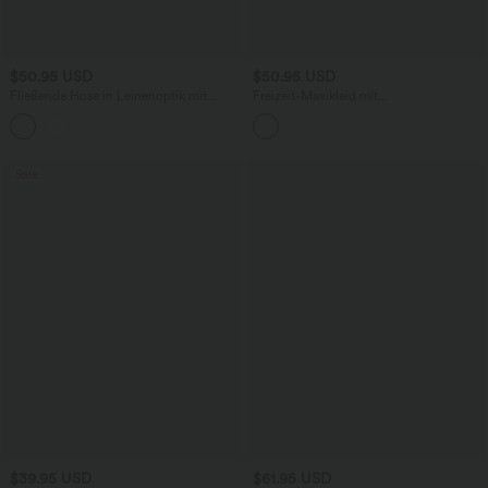
$50.95 USD
$50.95 USD
Fließende Hose in Leinenoptik mit
Freizeit-Maxikleid mit
hohem Bund, Seitentaschen und
Rundhalsausschnitt, langen Ärmeln und
weitem Bein
ausgestelltem Bein
Sale
$39.95 USD
$61.95 USD