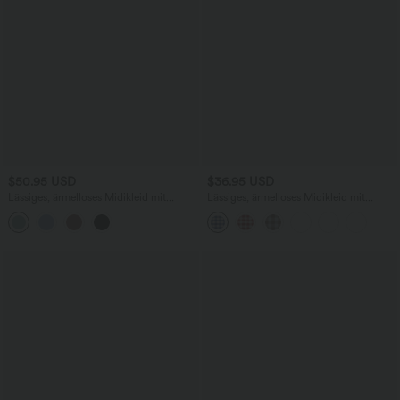
$50.95 USD
$36.95 USD
Lässiges, ärmelloses Midikleid mit
Lässiges, ärmelloses Midikleid mit
Rundhalsausschnitt, integriertem BH
Rundhalsausschnitt, Seitentaschen und
und Rüschensaum
Karomuster - kürzere Version