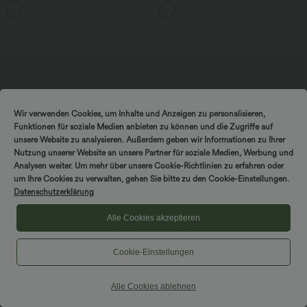
mit Seitentaschen, Kapuze und langen
förmigem Bund, Seitentaschen,
Ärmeln
Kontrastspitze und Streifen
Wir verwenden Cookies, um Inhalte und Anzeigen zu personalisieren,
Funktionen für soziale Medien anbieten zu können und die Zugriffe auf
unsere Website zu analysieren. Außerdem geben wir Informationen zu Ihrer
Nutzung unserer Website an unsere Partner für soziale Medien, Werbung und
Analysen weiter. Um mehr über unsere Cookie-Richtlinien zu erfahren oder
um Ihre Cookies zu verwalten, gehen Sie bitte zu den Cookie-Einstellungen.
Datenschutzerklärung
Alle Cookies akzeptieren
$29.95 USD
$25.95 USD
$48.95 USD
Halara Cotton Jersey - Lässiges
Bürohemd mit Schalkragen und langen
Cookie-Einstellungen
Minikleid aus Baumwolle mit
Ärmeln - selbstglättend
Rundhalsausschnitt, kurzen Ärmeln und
integriertem BH
Alle Cookies ablehnen