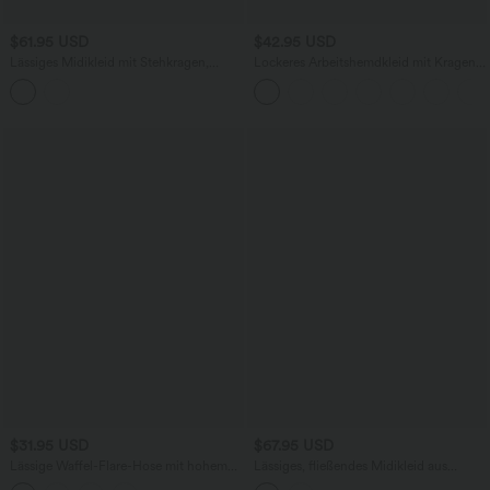
$61.95 USD
$42.95 USD
Lässiges Midikleid mit Stehkragen,
Lockeres Arbeitshemdkleid mit Kragen,
Seitentaschen, Volantärmeln, Gürtel und
hochgekrempelten Ärmeln und Gürtel
Polka-Dot-Design
$31.95 USD
$67.95 USD
Lässige Waffel-Flare-Hose mit hohem
Lässiges, fließendes Midikleid aus
Crossover-Bund und Seitentaschen
Leinenmischgewebe mit V-Ausschnitt,