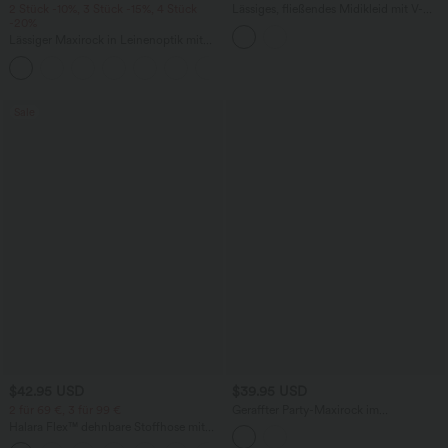
2 Stück -10%, 3 Stück -15%, 4 Stück
Lässiges, fließendes Midikleid mit V-
-20%
Ausschnitt und kurzen Ärmeln
Lässiger Maxirock in Leinenoptik mit
hohem Bund und Kordelzug
Sale
$42.95 USD
$39.95 USD
2 für 69 €, 3 für 99 €
Geraffter Party-Maxirock im
Meerjungfrauenstil mit mittelhohem
Halara Flex™ dehnbare Stoffhose mit
Bund
hohem Bund, Waffelmuster,