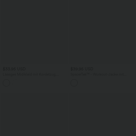
$33.95 USD
$39.95 USD
Lässiges Midikleid mit Kordelzug,
SpacerTek™ - Workout-Jacke mit
Schlitz und geschwungenem Saum
Stehkragen und langen Ärmeln