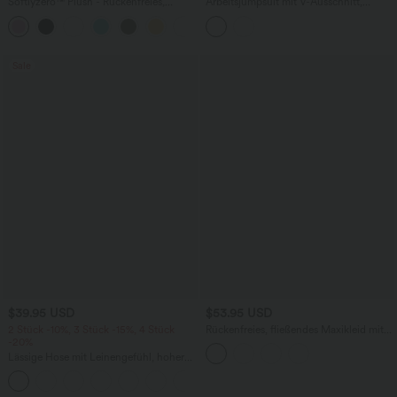
Softlyzero™ Plush - Rückenfreies,
Arbeitsjumpsuit mit V-Ausschnitt,
verkürztes Yoga-Tanktop - A-C Cups
Seitentaschen, langen Ärmeln und
+6
weitem Bein - Easy Peezy Edition
Sale
$39.95 USD
$53.95 USD
2 Stück -10%, 3 Stück -15%, 4 Stück
Rückenfreies, fließendes Maxikleid mit
-20%
U-Ausschnitt, Trägern und Schlitz
Lässige Hose mit Leinengefühl, hoher
Taille, Kordelzug an der Seite und
+15
weitem Bein