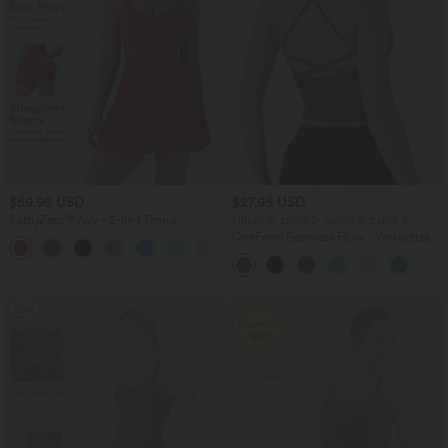
$59.95 USD
$27.95 USD
SoftlyZero™ Airy - 2-in-1 Tennis-
Nimm 3, zahle 2; nimm 6, zahle 4
Minikleid mit Seitentaschen und
OneForm Seamless Flow - Verkürztes,
InstantCool - Easy Peezy Edition,
rückenfreies Yoga-Tanktop mit tiefem V-
UPF50+
Ausschnitt, überkreuzten Trägern und
integriertem BH
Sale