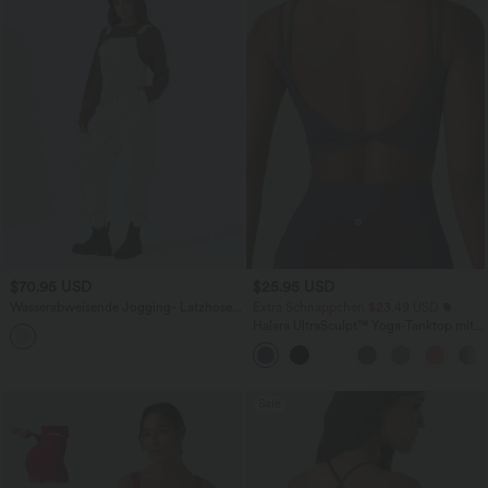
$70.95 USD
$25.95 USD
Wasserabweisende Jogging- Latzhose
Extra Schnäppchen $23.49 USD
mit verstellbaren Trägern, Kordelzug
Halara UltraSculpt™ Yoga-Tanktop mit
und mehreren Taschen.
doppelten Trägern und gedrehtem
Rücken
Sale