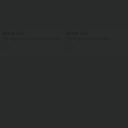
$53.95 USD
$44.95 USD
Arbeitspullover mit hochgeschlossenem
Plissiertes, ausgestelltes Maxi-
Kragen, Fledermausärmeln und
Freizeitkleid mit Stehkragen,
asymmetrischem Saum
Seitentaschen und langen Ärmeln