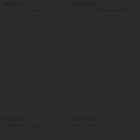
$22.95 USD
$44.95 USD
Glatte Lounge-Boyshorts mit hohem
Halara Flex™ Figurformende Stoffhose
Bund und hohem Stretchanteil
aus Micro-Waffel-Stoff mit hohem
Bund, weitem Bein, Seitentasche,
Energiehose
Sale
$50.95 USD
$42.95 USD
Langärmliges, ausgestelltes, lässiges
Nimm 3, zahle 2; nimm 6, zahle 4
Maxi-Kleid mit Rundhalsausschnitt und
Halara UltraSculpt™ - Formende
Knöpfen
Workout-Leggings mit hohem Bund,
Seitentaschen, Booty-Scrunch und