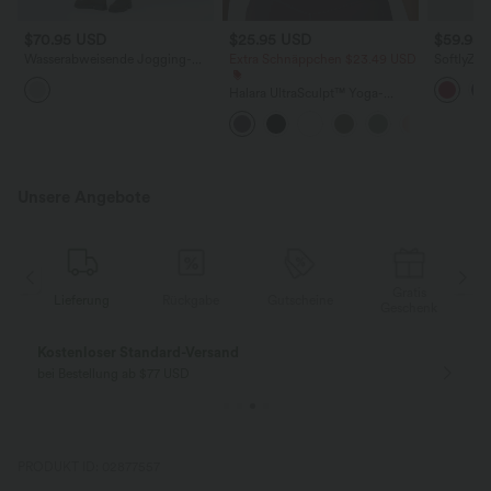
$70.95 USD
$25.95 USD
$59.95
Wasserabweisende Jogging-
Extra Schnäppchen $23.49 USD
SoftlyZer
Latzhose mit verstellbaren
Minikleid
Trägern, Kordelzug und
InstantCo
Halara UltraSculpt™ Yoga-
mehreren Taschen.
Edition, 
Tanktop mit doppelten Trägern
und gedrehtem Rücken
Unsere Angebote
Gratis
Lieferung
Rückgabe
Gutscheine
k
Geschenk
Kostenloser Standard-Versand
bei Bestellung ab $77 USD
PRODUKT ID: 02877557