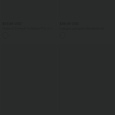
$53.95 USD
$36.95 USD
Halara X Smiley
®
SoftlyZero™ 2-in-1-
Lässiges, geripptes Maxikleid mit
Mini-Tanzkleid mit U-Ausschnitt,
Stehkragen, langen Ärmeln und Gürtel
rückenfrei, verdrehter Ausschnitt,
Seitentasche-Easy Peezy