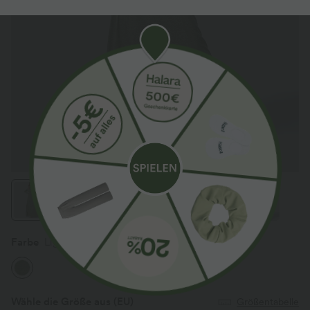
Farbe
Light Green Floral Yarn
Wähle die Größe aus
(EU)
Größentabelle