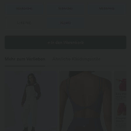
XS
(
32/34
)
S
(
34/36
)
M
(
38/40
)
L
(
42/44
)
XL
(
46
)
+ In den Warenkorb
Mehr zum Verlieben
Ähnliche Kleidungsstile