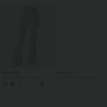
$42.95 USD
$56.95 USD
Lässige Crossover-Schlaghose aus
Breezeful™ V-Ausschnitt Kurzarm
geripptem Strick mit hohem Bund und
Seitentasche Bindeband hinten
Seitentaschen
Schnelltrocknendes Midi-Freizeitkleid