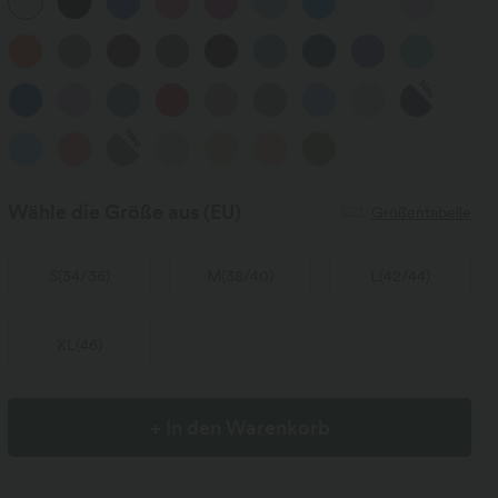
Neu
Neu
Wähle die Größe aus
(EU)
Größentabelle
S
(
34/36
)
M
(
38/40
)
L
(
42/44
)
XL
(
46
)
+ In den Warenkorb