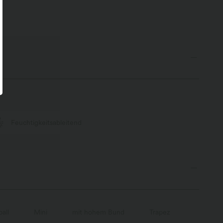
Feuchtigkeitsableitend
all
Mini
mit hohem Bund
Trapez