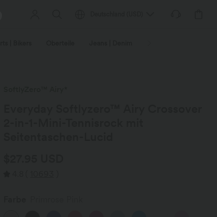
Deutschland
(
USD
)
ts | Bikers
Oberteile
Jeans | Denim
Leggings
Plus-Size
SoftlyZero™ Airy*
Everyday Softlyzero™ Airy Crossover
2-in-1-Mini-Tennisrock mit
Seitentaschen-Lucid
$27.95 USD
4.8
(
10693
)
Farbe
Primrose Pink