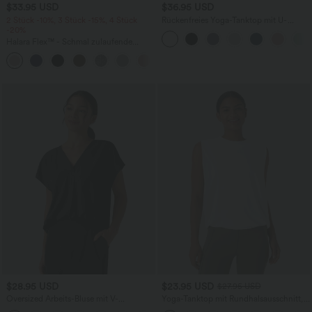
$33.95 USD
$36.95 USD
2 Stück -10%, 3 Stück -15%, 4 Stück
Rückenfreies Yoga-Tanktop mit U-
-20%
Ausschnitt, überkreuzten Trägern und
abgerundetem Saum
Halara Flex™ - Schmal zulaufende
Bürohose mit hohem Bund,
+8
Seitentaschen und Waffelstoff
$28.95 USD
$23.95 USD
$27.95 USD
Oversized Arbeits-Bluse mit V-
Yoga-Tanktop mit Rundhalsausschnitt,
Ausschnitt und kurzen Ärmeln -
Rüschen und InstantCool