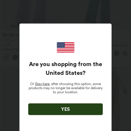
$61.95 USD
$28.95 USD
$64.95 USD
$67.95 USD
2 Stück -10%, 3 Stück -15%, 4 Stück
limited time sale
-20%
Ärmelloser, geraffter Party-Jumpsuit mit
Halara Flex™ Baggy Jeans Low Rise mit
V-Ausschnitt, Seitentaschen und
Knopf und Reißverschluss, mehreren
unsichtbarem Reißverschluss - pipi-
+5
Taschen, weitem Bein
praktisch
Are you shopping from the
United States
?
Or
Stay here
, after choosing this option, some
products may no longer be available for delivery
to your location.
YES