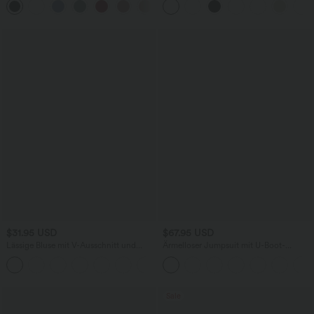
+1
knitterfrei
$31.95 USD
$67.95 USD
Lässige Bluse mit V-Ausschnitt und
Ärmelloser Jumpsuit mit U-Boot-
kurzen Puffärmeln
Ausschnitt, Seitentaschen, seitlichen
Bindebändern, Streifen und InstantCool
- Easy Peezy Edition
Sale