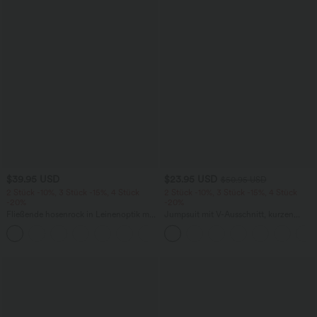
$39.95 USD
$23.95 USD
$50.95 USD
2 Stück -10%, 3 Stück -15%, 4 Stück
2 Stück -10%, 3 Stück -15%, 4 Stück
-20%
-20%
Fließende hosenrock in Leinenoptik mit
Jumpsuit mit V-Ausschnitt, kurzen
mittelhohem Bund, Seitentaschen und
Ärmeln, plissierten Seitentaschen und
+1
weitem Bein
weitem Bein, fließendem Waffelmuster