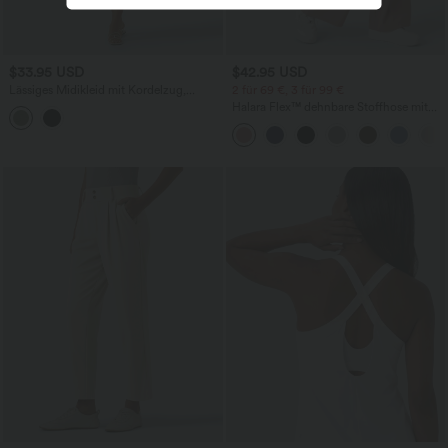
$33.95 USD
$42.95 USD
Lässiges Midikleid mit Kordelzug,
2 für 69 €, 3 für 99 €
Schlitz und geschwungenem Saum
Halara Flex™ dehnbare Stoffhose mit
hohem Bund, Waffelmuster,
Seitentaschen und weitem Bein