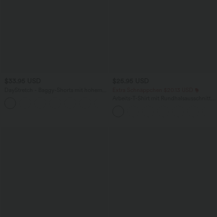
$33.95 USD
$25.95 USD
DayStretch - Baggy-Shorts mit hohem
Extra Schnäppchen $20.13 USD
Bund und Seitentaschen - 17,8 cm
Arbeits-T-Shirt mit Rundhalsausschnitt
+4
und kurzen Fledermausärmeln