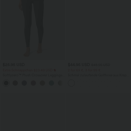
$25.95 USD
$44.95 USD
$48.95 USD
Extra Schnäppchen $23.49 USD
2 für 69 €, 3 für 99 €
Softlyzero™ Plush Crossover Leggings
Schmal zulaufende Golfhose aus Krepp
mit Taschen
mit hohem Bund und Seitentaschen
+16