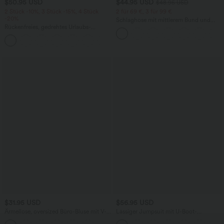
$50.95 USD
$44.95 USD
$48.95 USD
2 Stück -10%, 3 Stück -15%, 4 Stück
2 für 69 €, 3 für 99 €
-20%
Schlaghose mit mittlerem Bund und
Rückenfreies, gedrehtes Urlaubs-
seitlichen Reißverschlusstaschen
Maxikleid mit Seitentaschen und Schlitz
+8
$31.95 USD
$56.95 USD
Ärmellose, oversized Büro-Bluse mit V-
Lässiger Jumpsuit mit U-Boot-
Ausschnitt - knitterfrei
Ausschnitt, Seitentaschen, kurzen