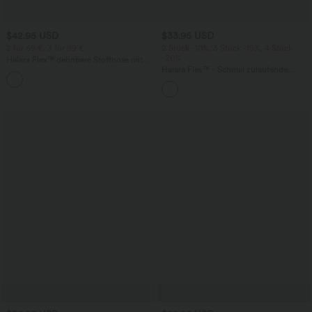
$42.95 USD
$33.95 USD
2 für 69 €, 3 für 99 €
2 Stück -10%, 3 Stück -15%, 4 Stück
-20%
Halara Flex™ dehnbare Stoffhose mit
hohem Bund, Waffelmuster,
Halara Flex™ - Schmal zulaufende
+20
Seitentaschen und weitem Bein
Bürohose mit hohem Bund,
Seitentaschen und Waffelstoff