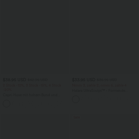
$38.95 USD
$33.95 USD
$42.95 USD
$36.95 USD
2 Stück -10%, 3 Stück -15%, 4 Stück
Nimm 3, zahle 2; nimm 6, zahle 4
-20%
Halara UltraSculpt™ - Formende
Capri-Hose mit hohem Bund und
Workout-Leggings mit hohem Bund,
Seitentaschen - leinenähnliches Material
Seitentaschen und Bauchkontrolle
+7
Sale