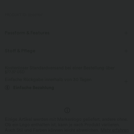
PRODUKT ID: 02661197
Passform & Features
Körperbetont
eingenähter BH
tiefer Rückenausschnitt
Stoff & Pflege
Tiefer Rundhalsausschnitt
gedreht
rückenfrei
Kostenloser Standardversand bei einer Bestellung über
$77.37 USD
überziehen
Yoga & Pilates
Unter der Brust
Einfache Rückgabe innerhalb von 30 Tagen
ärmellos
Mittlere Dehnung
Vier-Wege-Stretch
Einfache Bezahlung
Schmale Trägern
Camisole / Cami
Einige Artikel werden mit Markenlogo geliefert, andere ohne.
Ob ein Logo enthalten ist, kann je nach Produkt variieren.
Auch Stil und Farben können leicht abweichen.
Mehr erfahren