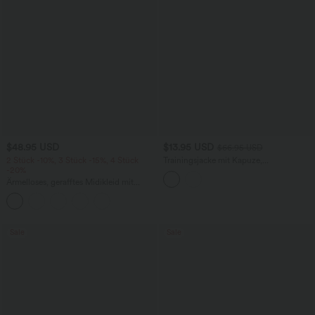
$48.95 USD
$13.95 USD
$66.95 USD
2 Stück -10%, 3 Stück -15%, 4 Stück
Trainingsjacke mit Kapuze,
-20%
Seitentaschen, langen Ärmeln und
Rüschensaum - UPF40+
Ärmelloses, gerafftes Midikleid mit
eckigem Ausschnitt, integriertem BH
und überkreuztem Rückendesign
Sale
Sale