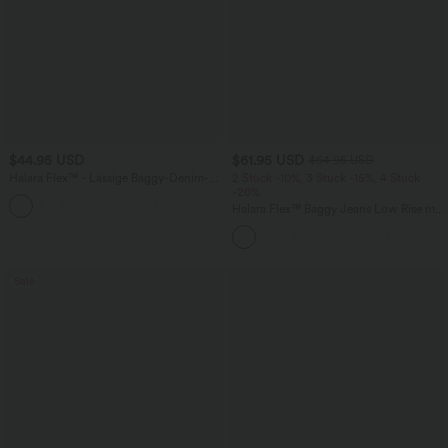
$44.95 USD
$61.95 USD
$64.95 USD
Halara Flex™ - Lässige Baggy-Denim-
2 Stück -10%, 3 Stück -15%, 4 Stück
Shorts mit hohem Crossover-Bund und
-20%
mehreren Taschen
Halara Flex™ Baggy Jeans Low Rise mit
Knopf und Reißverschluss, mehreren
Taschen, weitem Bein
Sale