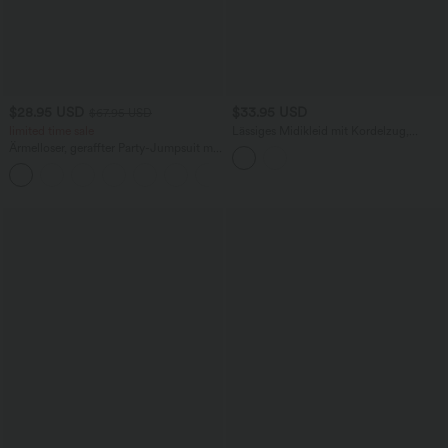
$28.95 USD
$33.95 USD
$67.95 USD
limited time sale
Lässiges Midikleid mit Kordelzug,
Schlitz und geschwungenem Saum
Ärmelloser, geraffter Party-Jumpsuit mit
V-Ausschnitt, Seitentaschen und
+7
unsichtbarem Reißverschluss - pipi-
praktisch