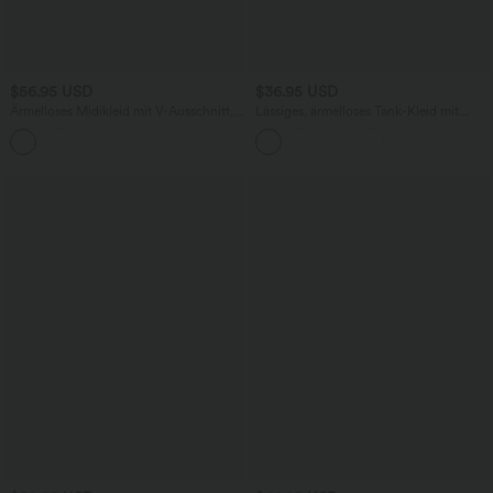
$56.95 USD
$36.95 USD
Ärmelloses Midikleid mit V-Ausschnitt,
Lässiges, ärmelloses Tank-Kleid mit
Seitentaschen und Reißverschluss
Rundhalsausschnitt und Seitentaschen