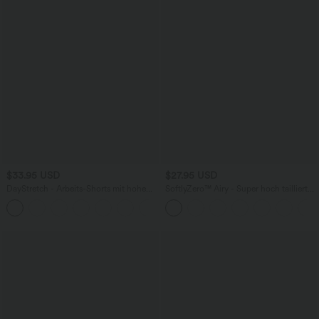
$33.95 USD
$27.95 USD
DayStretch - Arbeits-Shorts mit hohem
SoftlyZero™ Airy - Super hoch taillierte
Bund, Seitentaschen und weitem Bein
2-in-1-Yoga-Shorts mit Gesäßtasche
+11
und Seitentasche-längere Länge