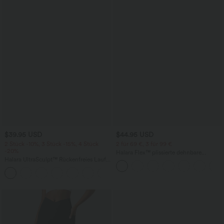
$39.95 USD
$44.95 USD
2 Stück -10%, 3 Stück -15%, 4 Stück
2 für 69 €, 3 für 99 €
-20%
Halara Flex™ plissierte dehnbare
Halara UltraSculpt™ Rückenfreies Lauf-
Stoffhose mit hohem Bund,
Tanktop mit U-Ausschnitt und
Seitentaschen und geradem Bein
+11
überkreuztem, abgerundetem Saum