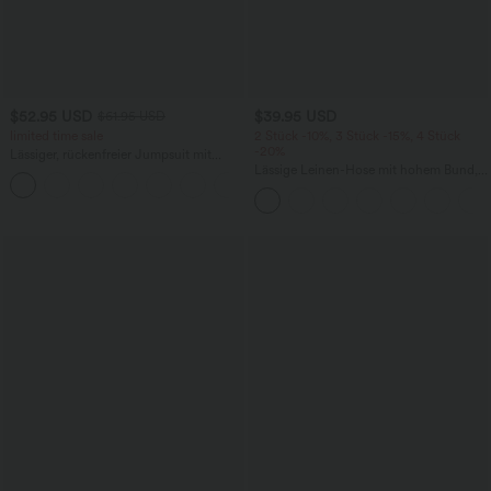
$52.95 USD
$39.95 USD
$61.95 USD
limited time sale
2 Stück -10%, 3 Stück -15%, 4 Stück
-20%
Lässiger, rückenfreier Jumpsuit mit
Seitentaschen
Lässige Leinen-Hose mit hohem Bund,
+10
Kordelzug, weitem Bein und Taschen