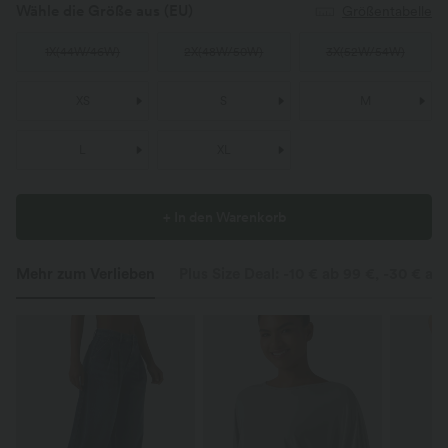
Wähle die Größe aus
(EU)
Größentabelle
1X
(
44W/46W
)
2X
(
48W/50W
)
3X
(
52W/54W
)
XS
S
M
L
XL
+ In den Warenkorb
Mehr zum Verlieben