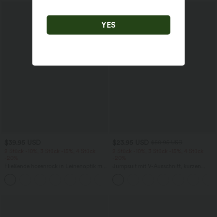
Sale
YES
$39.95 USD
$23.95 USD
$50.95 USD
2 Stück -10%, 3 Stück -15%, 4 Stück
2 Stück -10%, 3 Stück -15%, 4 Stück
-20%
-20%
Fließende hosenrock in Leinenoptik mit
Jumpsuit mit V-Ausschnitt, kurzen
mittelhohem Bund, Seitentaschen und
Ärmeln, plissierten Seitentaschen und
+1
weitem Bein
weitem Bein, fließendem Waffelmuster