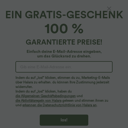
EIN GRATIS-GESCHENK
Rückenfreies Workout-Tanktop mit
100 %
doppelten Trägern und gedrehtem Rücken-
Design - Plus-Size
4.7
(
76
)
GARANTIERTE PREISE!
$33.95 USD
Plus Size Deal: -10 € ab 99 €, -30 € ab 199 €
Einfach deine E-Mail-Adresse eingeben,
um das Glücksrad zu drehen.
Indem du auf „los!“ klicken, stimmen du zu, Marketing-E-Mails
über Halara zu erhalten. du können Ihre Zustimmung jederzeit
widerrufen.
Indem du auf „los!“ klicken, haben du
die Allgemeinen Geschäftsbedingungen
und
die Aktivitätsregeln von Halara
gelesen und stimmen ihnen zu
und
erkennen die Datenschutzrichtlinie von Halara an
.
los!