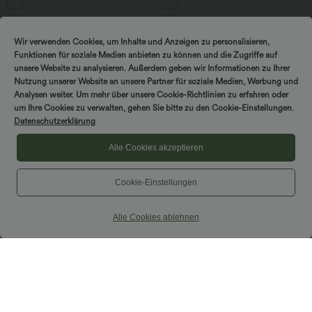
Ärmeln und Kordelzug - Easy Peezy
Edition
Wir verwenden Cookies, um Inhalte und Anzeigen zu personalisieren,
Funktionen für soziale Medien anbieten zu können und die Zugriffe auf
unsere Website zu analysieren. Außerdem geben wir Informationen zu Ihrer
Nutzung unserer Website an unsere Partner für soziale Medien, Werbung und
Analysen weiter. Um mehr über unsere Cookie-Richtlinien zu erfahren oder
um Ihre Cookies zu verwalten, gehen Sie bitte zu den Cookie-Einstellungen.
Datenschutzerklärung
Alle Cookies akzeptieren
Cookie-Einstellungen
Alle Cookies ablehnen
$44.95 USD
$44.95 USD
2 Stück -10%, 3 Stück -15%, 4 Stück
Geraffter, figurbetonter 2-in-1 Midirock
-20%
aus Kunstleder mit hohem Bund und
abgerundetem Saum
Lässige Cordhose mit mittelhohem
Bund, Reißverschluss und Seitentaschen
+7