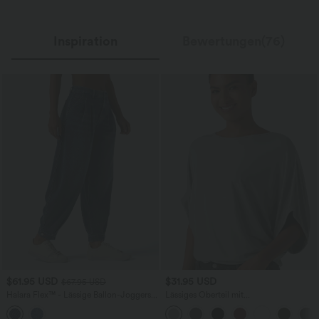
Inspiration
Bewertungen(76)
$61.95 USD
$31.95 USD
$67.95 USD
Halara Flex™ - Lässige Ballon-Joggers
Lässiges Oberteil mit
aus Denim mit mittelhohem Bund und
Rundhalsausschnitt und
mehreren Taschen
Fledermausärmeln