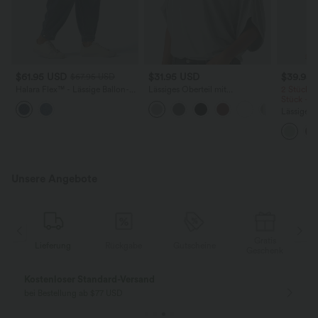
$61.95 USD
$31.95 USD
$39.95
$67.95 USD
Halara Flex™ - Lässige Ballon-
Lässiges Oberteil mit
2 Stück -
Joggers aus Denim mit
Rundhalsausschnitt und
Stück -2
mittelhohem Bund und
Fledermausärmeln
Lässige H
mehreren Taschen
hoher Tai
Seite und
Unsere Angebote
Gratis
Lieferung
Rückgabe
Gutscheine
k
Geschenk
Kostenloser Standard-Versand
bei Bestellung ab $77 USD