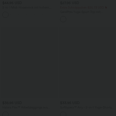
$44.95 USD
$27.95 USD
2-in-1 Midi-Hosenrock mit hohem
Extra Schnäppchen $25.73 USD
Bund, Seitentaschen, Kordelzug und
Gerafftes Yoga-Sport-Top mit
+15
kontrastierendem Netz
Rundhalsausschnitt und kurzen Ärmeln
- UPF50+
$36.95 USD
$33.95 USD
Halara Flex™ Arbeitsleggings aus
Softlyzero™ Airy - 2-in-1 Yoga-Shorts
elastischem Strick-Denim mit hohem
mit superhohem Bund, mehreren
+1
Bund und mehreren Taschen
Taschen und InstantCool - 22,9 cm