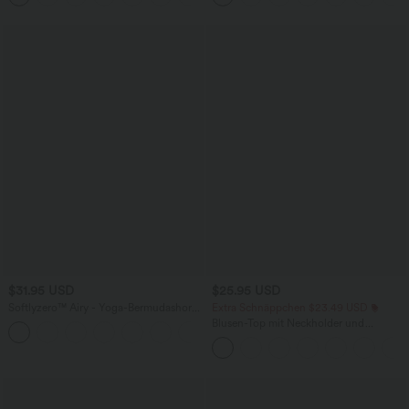
$31.95 USD
$25.95 USD
Softlyzero™ Airy - Yoga-Bermudashorts
Extra Schnäppchen $23.49 USD
mit hohem Bund, mehreren Taschen
Blusen-Top mit Neckholder und
+16
und InstantCool
Schlüssellochausschnitt, plissiert,
ärmellos, abgerundeter Saum