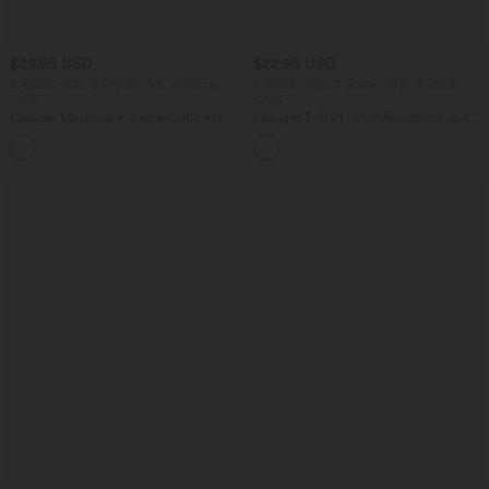
$39.95 USD
$22.95 USD
2 Stück -10%, 3 Stück -15%, 4 Stück
2 Stück -10%, 3 Stück -15%, 4 Stück
-20%
-20%
Lässiger Maxirock in Leinenoptik mit
Lässiges T-Shirt mit V-Ausschnitt und
hohem Bund und Kordelzug
kurzen Ärmeln