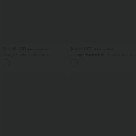
$20.95 USD
$19.95 USD
$43.95 USD
$37.95 USD
Lässige Shorts aus elastischem
Lounge-Hemd mit Brusttasche, kurzen
Kunstleder mit hohem Bund und
Ärmeln und Streifen
Seitentaschen