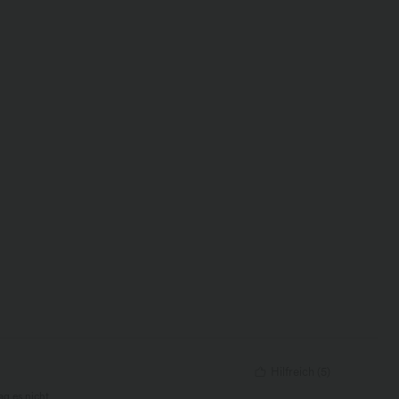
Hilfreich
(
5
)
ag es nicht,