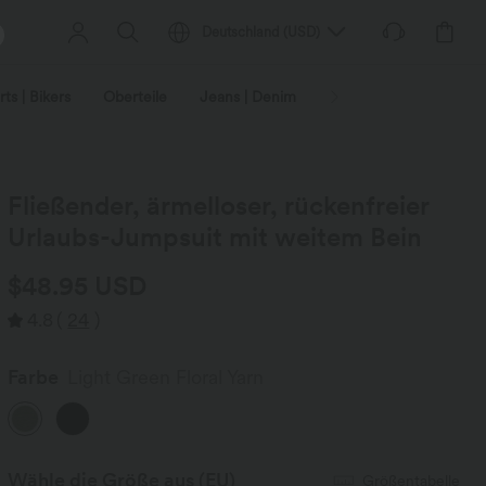
Deutschland
(
USD
)
ts | Bikers
Oberteile
Jeans | Denim
Leggings
Plus-Size
Fließender, ärmelloser, rückenfreier
Urlaubs-Jumpsuit mit weitem Bein
$48.95 USD
4.8
(
24
)
Farbe
Light Green Floral Yarn
Wähle die Größe aus
(EU)
Größentabelle