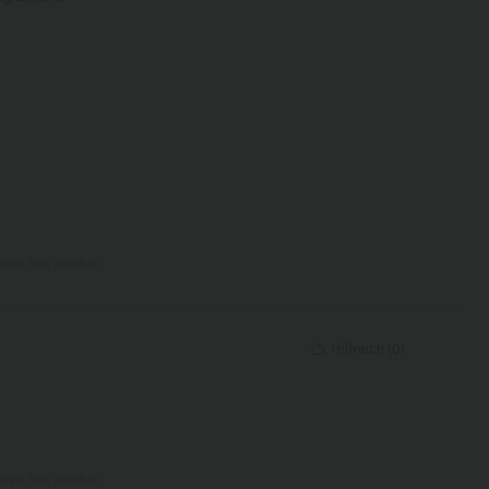
nalen Text ansehen
Hilfreich
(
0
)
nalen Text ansehen