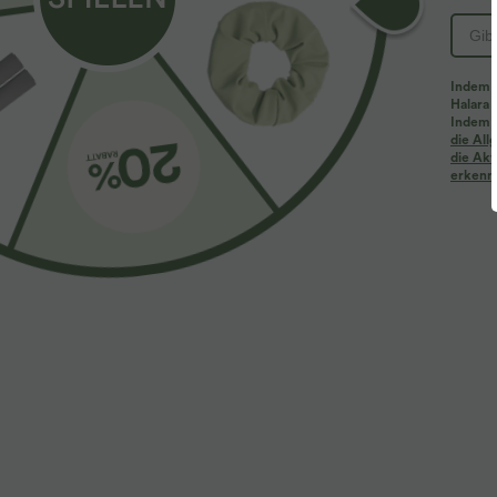
PRODUKT ID: 02762407
Indem d
Halara 
Passform & Features
Indem d
die Al
die Akt
erkenne
Ausgeschnittener Rücken
Rundhalsausschnitt
Vier-Wege-Stretch
Jumpsuit
Stoff & Pflege
Materialien
76 % Polyester, 19 % Viskose und 5 % Elasthan