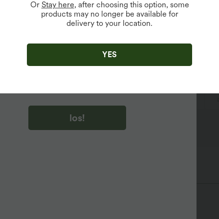
abger
Or
Stay here
, after choosing this option, some
products may no longer be available for
delivery to your location.
u auf „los!“ klicken, stimmen du zu, Marketing-E-Mails über
zu erhalten. du können Ihre Zustimmung jederzeit widerrufen.
YES
u auf „los!“ klicken, haben du
lgemeinen Geschäftsbedingungen
und
ivitätsregeln von Halara
gelesen und stimmen ihnen zu und
n die Datenschutzrichtlinie von Halara an
.
Cut-Outs
überziehen
Urlaub
bodenlang
los!