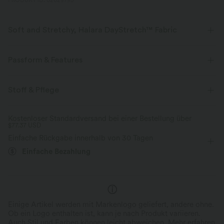
PRODUKT ID: 02629793
Soft and Stretchy, Halara DayStretch™ Fabric
Feel-good comfort that's soft, stretchy, and breathable enough for any
activity.
Passform & Features
Vier-Wege-Stretch
Atmungsaktiv
Crossover-Bund
Tasche im hinteren Bund
Crossover
Stoff & Pflege
überziehen
Yoga & Pilates
bodenlang
weich
Feuchtigkeitsableitend
Kostenloser Standardversand bei einer Bestellung über
$77.37 USD
mit hohem Bund
weites Bein
Hohe Dehnung
Verbesserte Selbstglättung
Einfache Rückgabe innerhalb von 30 Tagen
Vier-Wege-Stretch
Skinny / Hauteng
Einfache Bezahlung
Einige Artikel werden mit Markenlogo geliefert, andere ohne.
Ob ein Logo enthalten ist, kann je nach Produkt variieren.
Auch Stil und Farben können leicht abweichen.
Mehr erfahren