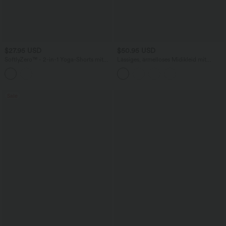
$27.95 USD
$50.95 USD
SoftlyZero™ - 2-in-1 Yoga-Shorts mit
Lässiges, ärmelloses Midikleid mit
hohem Crossover-Bund, mehreren
Rundhalsausschnitt, integriertem BH
Taschen und Ösen - schnelltrocknend,
und Rüschensaum
7,6 cm
Sale