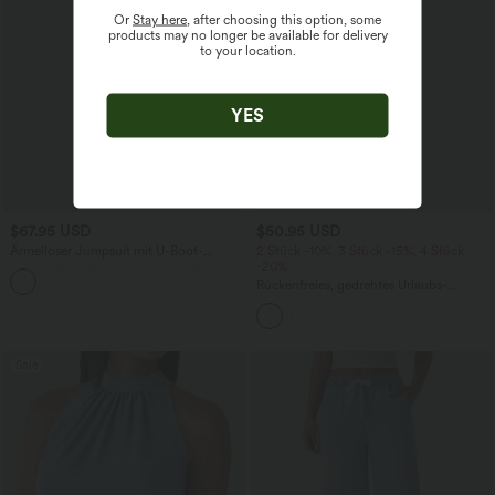
Or
Stay here
, after choosing this option, some
products may no longer be available for delivery
to your location.
YES
$67.95 USD
$50.95 USD
Ärmelloser Jumpsuit mit U-Boot-
2 Stück -10%, 3 Stück -15%, 4 Stück
Ausschnitt, Seitentaschen, seitlichen
-20%
+8
Bindebändern, Streifen und InstantCool
Rückenfreies, gedrehtes Urlaubs-
- Easy Peezy Edition
Maxikleid mit Seitentaschen und Schlitz
Sale