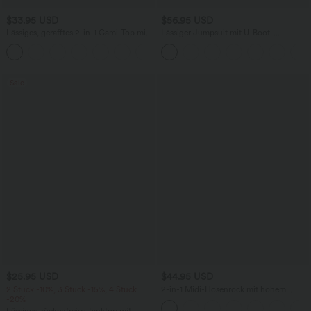
$33.95 USD
$56.95 USD
Lässiges, gerafftes 2-in-1 Cami-Top mit
Lässiger Jumpsuit mit U-Boot-
verstellbaren Trägern und integriertem
Ausschnitt, Seitentaschen, kurzen
BH
Ärmeln und Kordelzug - Easy Peezy
Edition
Sale
$25.95 USD
$44.95 USD
2 Stück -10%, 3 Stück -15%, 4 Stück
2-in-1 Midi-Hosenrock mit hohem
-20%
Bund, Seitentaschen, Kordelzug und
kontrastierendem Netz
Lässiges, rückenfreies Tanktop mit