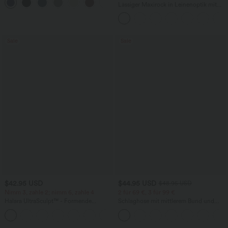
+16
und InstantCool
Lässiger Maxirock in Leinenoptik mit
hohem Bund und Kordelzug
Sale
Sale
$42.95 USD
$44.95 USD
$48.95 USD
Nimm 3, zahle 2; nimm 6, zahle 4
2 für 69 €, 3 für 99 €
Halara UltraSculpt™ - Formende
Schlaghose mit mittlerem Bund und
Workout-Leggings mit hohem Bund,
seitlichen Reißverschlusstaschen
+13
Seitentaschen, Booty-Scrunch und
Bauchkontrolle