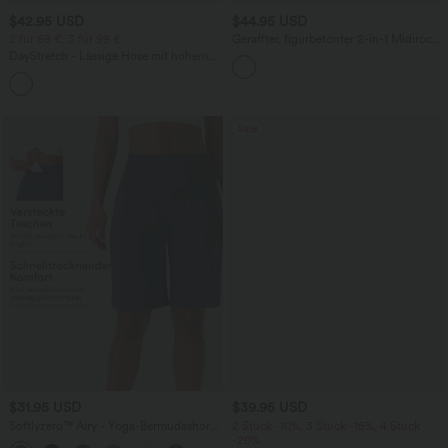
$42.95 USD
$44.95 USD
2 für 69 €, 3 für 99 €
Geraffter, figurbetonter 2-in-1 Midirock
aus Kunstleder mit hohem Bund und
DayStretch - Lässige Hose mit hohem
abgerundetem Saum
Bund, Seitentaschen und Barrel-Leg
+5
Sale
$31.95 USD
$39.95 USD
Softlyzero™ Airy - Yoga-Bermudashorts
2 Stück -10%, 3 Stück -15%, 4 Stück
mit hohem Bund, mehreren Taschen
-20%