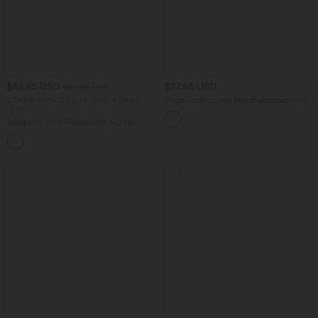
$42.95 USD
$27.95 USD
$50.95 USD
2 Stück -10%, 3 Stück -15%, 4 Stück
Yoga-Tanktop mit Rundhalsausschnitt,
-20%
Rüschen und InstantCool
Jumpsuit mit V-Ausschnitt, kurzen
Ärmeln, plissierten Seitentaschen und
+5
weitem Bein, fließendem Waffelmuster
Sale