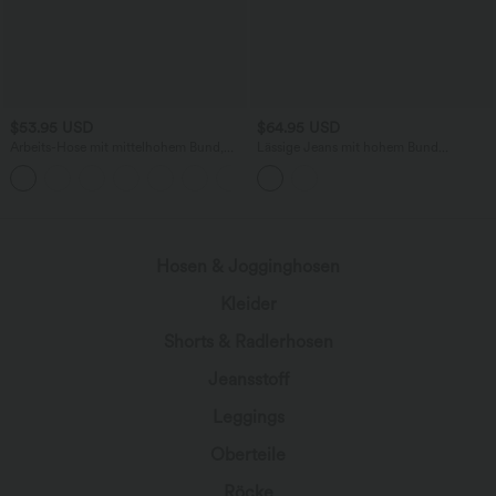
$53.95 USD
$64.95 USD
Arbeits-Hose mit mittelhohem Bund,
Lässige Jeans mit hohem Bund
Seitentaschen und Barrel-Leg
mehreren Taschen und weitem Bein
+3
Hosen & Jogginghosen
Kleider
Shorts & Radlerhosen
Jeansstoff
Leggings
Oberteile
Röcke