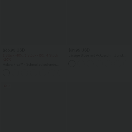
$33.95 USD
$31.95 USD
2 Stück -10%, 3 Stück -15%, 4 Stück
Lässige Bluse mit V-Ausschnitt und
-20%
kurzen Puffärmeln
Halara Flex™ - Schmal zulaufende
Bürohose mit hohem Bund,
+8
Seitentaschen und Waffelstoff
Sale