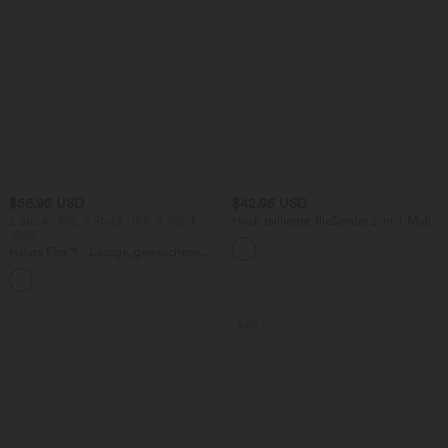
$56.95 USD
$42.95 USD
2 Stück -10%, 3 Stück -15%, 4 Stück
Hoch taillierter, fließender 2-in-1-Midi-
-20%
Tanzrock mit Seitentasche
Halara Flex™ - Lässige, gewaschene
Baggy-Jeans aus drapiertem Lyocell mit
mittelhohem Bund, mehreren Taschen
und weitem Bein
Sale