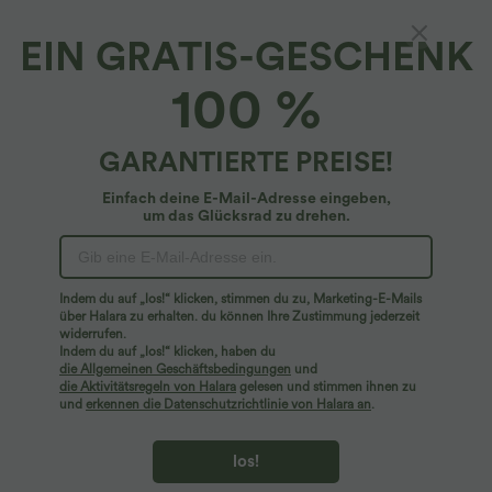
EIN GRATIS-GESCHENK
Halara DayStretch*
100 %
DayStretch - Yoga-Hose mit hohem
Crossover-Bund, Seitentaschen und weitem
Bein
4.5
(
64
)
GARANTIERTE PREISE!
$33.95 USD
Einfach deine E-Mail-Adresse eingeben,
um das Glücksrad zu drehen.
Indem du auf „los!“ klicken, stimmen du zu, Marketing-E-Mails
über Halara zu erhalten. du können Ihre Zustimmung jederzeit
widerrufen.
Indem du auf „los!“ klicken, haben du
die Allgemeinen Geschäftsbedingungen
und
die Aktivitätsregeln von Halara
gelesen und stimmen ihnen zu
und
erkennen die Datenschutzrichtlinie von Halara an
.
los!