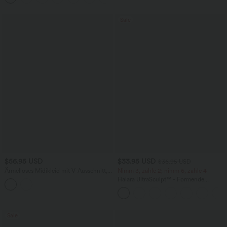
Sale
$56.95 USD
$33.95 USD
$36.95 USD
Ärmelloses Midikleid mit V-Ausschnitt,
Nimm 3, zahle 2; nimm 6, zahle 4
Seitentaschen und Reißverschluss
Halara UltraSculpt™ - Formende
Workout-Leggings mit hohem Bund,
Seitentaschen und Bauchkontrolle
Sale