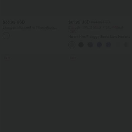
$33.95 USD
$61.95 USD
$64.95 USD
Lässiges Midikleid mit Kordelzug,
2 Stück -10%, 3 Stück -15%, 4 Stück
Schlitz und geschwungenem Saum
-20%
Halara Flex™ Baggy Jeans Low Rise mit
Knopf und Reißverschluss, mehreren
Taschen, weitem Bein
Sale
Sale