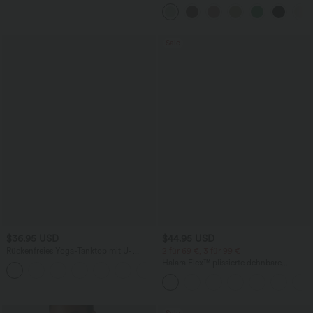
Taille, Kordelzug an der Seite und
weitem Bein
Sale
$36.95 USD
$44.95 USD
Rückenfreies Yoga-Tanktop mit U-
2 für 69 €, 3 für 99 €
Ausschnitt, überkreuzten Trägern und
Halara Flex™ plissierte dehnbare
abgerundetem Saum
Stoffhose mit hohem Bund,
Seitentaschen und geradem Bein
Sale