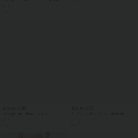
verstellbaren Trägern, gedrehtem
Rückendesign und Schnalle
$36.95 USD
$72.95 USD
Lässiges, ärmelloses Tank-Kleid mit
Fließendes Midi-Arbeitskleid mit
Rundhalsausschnitt und Seitentaschen
Seitentaschen, Fledermausärmeln und
Bauchkontrolle