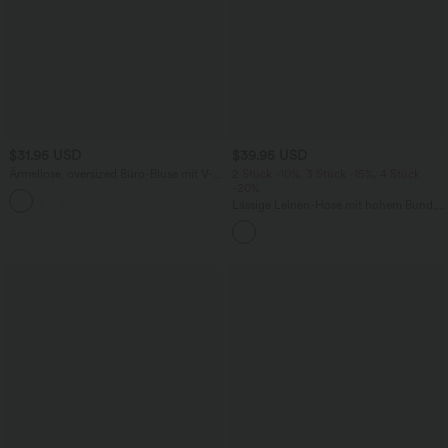
$31.95 USD
$39.95 USD
Ärmellose, oversized Büro-Bluse mit V-
2 Stück -10%, 3 Stück -15%, 4 Stück
Ausschnitt - knitterfrei
-20%
Lässige Leinen-Hose mit hohem Bund,
Kordelzug, weitem Bein und Taschen