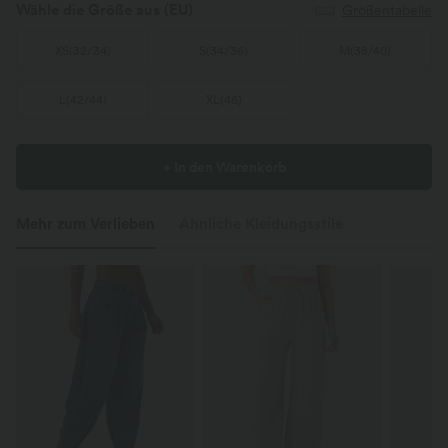
Wähle die Größe aus
(EU)
Größentabelle
XS
(
32/34
)
S
(
34/36
)
M
(
38/40
)
L
(
42/44
)
XL
(
46
)
+ In den Warenkorb
Mehr zum Verlieben
Ähnliche Kleidungsstile