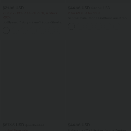
$31.95 USD
$44.95 USD
$48.95 USD
2 Stück -10%, 3 Stück -15%, 4 Stück
2 für 69 €, 3 für 99 €
-20%
Schmal zulaufende Golfhose aus Krepp
Softlyzero™ Airy - 2-in-1 Yoga-Shorts
mit hohem Bund und Seitentaschen
mit superhohem Bund, mehreren
+23
Taschen und InstantCool - 17,78 cm
$57.95 USD
$44.95 USD
$67.95 USD
limited time sale
Halara Flex™ - Lässige Baggy-Denim-