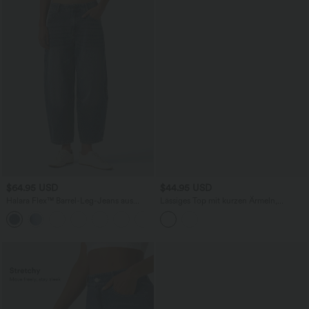
$64.95 USD
$44.95 USD
Halara Flex™ Barrel-Leg-Jeans aus
Lässiges Top mit kurzen Ärmeln,
elastischem Strick-Denim mit niedrigem
integriertem BH, One-Shoulder-Design,
Bund, Knopf, Reißverschluss und
Polka-Dots und abgerundetem Saum
mehreren Taschen