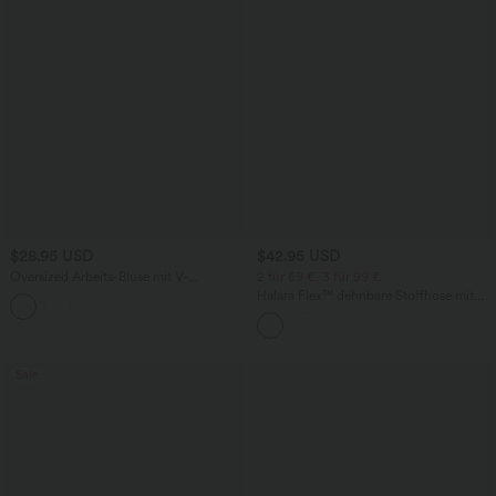
$28.95 USD
$42.95 USD
Oversized Arbeits-Bluse mit V-
2 für 69 €, 3 für 99 €
Ausschnitt und kurzen Ärmeln -
Halara Flex™ dehnbare Stoffhose mit
+1
knitterfrei
hohem Bund, Waffelmuster,
Seitentaschen und weitem Bein
Sale