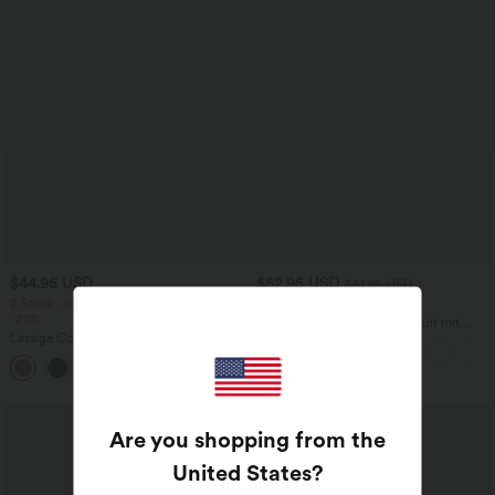
$44.95 USD
$52.95 USD
$61.95 USD
2 Stück -10%, 3 Stück -15%, 4 Stück
limited time sale
-20%
Lässiger, rückenfreier Jumpsuit mit
Lässige Cordhose mit mittelhohem
Seitentaschen
Bund, Reißverschluss und Seitentaschen
+7
Sale
Are you shopping from the
United States
?