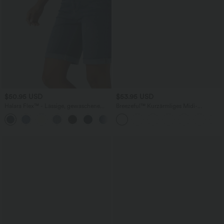
$50.95 USD
$53.95 USD
Halara Flex™ - Lässige, gewaschene
Breezeful™ Kurzärmliges Midi-
Bermuda-Shorts aus elastischem Strick-
Freizeitkleid mit V-Ausschnitt,
Denim mit hohem Bund, mehreren
Seitentaschen und Bindeband hinten -
Taschen und Rollsaum
schnelltrocknend