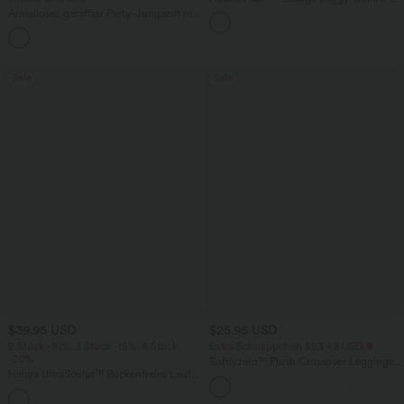
Shorts mit hohem Crossover-Bund und
Ärmelloser, geraffter Party-Jumpsuit mit
mehreren Taschen
V-Ausschnitt, Seitentaschen und
+7
unsichtbarem Reißverschluss - pipi-
praktisch
Sale
Sale
$39.95 USD
$25.95 USD
2 Stück -10%, 3 Stück -15%, 4 Stück
Extra Schnäppchen $23.49 USD
-20%
Softlyzero™ Plush Crossover Leggings
Halara UltraSculpt™ Rückenfreies Lauf-
mit Taschen
Tanktop mit U-Ausschnitt und
+11
überkreuztem, abgerundetem Saum