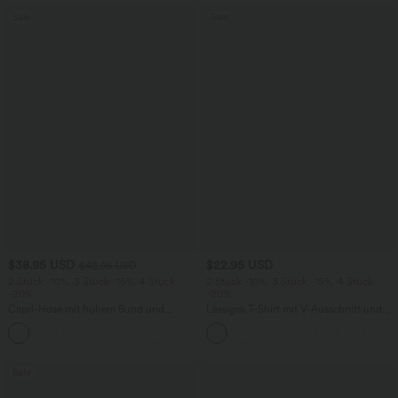
Sale
Sale
$38.95 USD
$22.95 USD
$42.95 USD
2 Stück -10%, 3 Stück -15%, 4 Stück
2 Stück -10%, 3 Stück -15%, 4 Stück
-20%
-20%
Capri-Hose mit hohem Bund und
Lässiges T-Shirt mit V-Ausschnitt und
Seitentaschen - leinenähnliches Material
kurzen Ärmeln
+7
Sale