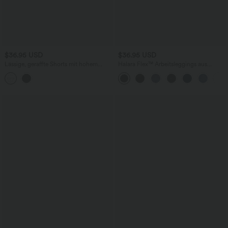
$36.95 USD
$36.95 USD
Lässige, geraffte Shorts mit hohem
Halara Flex™ Arbeitsleggings aus
Bund, mehreren Taschen und Poka-Dots
elastischem Strick-Denim mit hohem
- 7,6 cm
Bund und mehreren Taschen