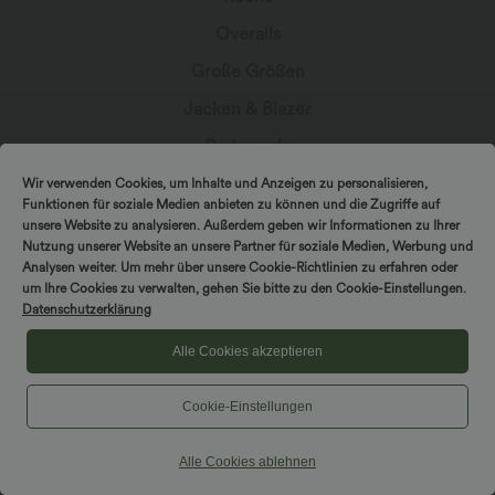
Overalls
Große Größen
Jacken & Blazer
Bademode
Sports-BH
Wir verwenden Cookies, um Inhalte und Anzeigen zu personalisieren,
Funktionen für soziale Medien anbieten zu können und die Zugriffe auf
unsere Website zu analysieren. Außerdem geben wir Informationen zu Ihrer
Nutzung unserer Website an unsere Partner für soziale Medien, Werbung und
Analysen weiter. Um mehr über unsere Cookie-Richtlinien zu erfahren oder
DREH & GEWINNE!
um Ihre Cookies zu verwalten, gehen Sie bitte zu den Cookie-Einstellungen.
In Kontakt bleiben
Datenschutzerklärung
Alle Cookies akzeptieren
Abonniere den Newsletter, um exklusive Deals,
stylische Geheimtipps und einen frühen Zugriff
auf die neuesten Kollektionen zu erhalten.
Cookie-Einstellungen
Alle Cookies ablehnen