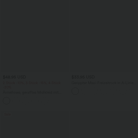
$48.95 USD
$33.95 USD
2 Stück -10%, 3 Stück -15%, 4 Stück
Gerippter Maxi-Freizeitrock in A-Linie
-20%
mit hohem Bund und Schlitzsaum
Ärmelloses, gerafftes Midikleid mit
eckigem Ausschnitt, integriertem BH
und überkreuztem Rückendesign
Sale