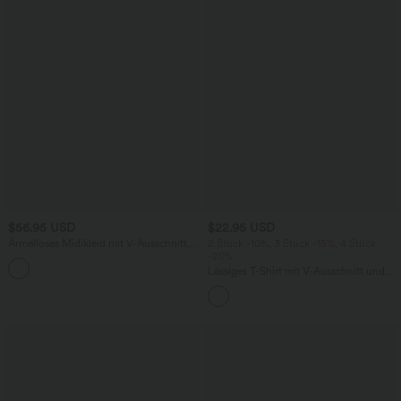
$56.95 USD
$22.95 USD
Ärmelloses Midikleid mit V-Ausschnitt,
2 Stück -10%, 3 Stück -15%, 4 Stück
Seitentaschen und Reißverschluss
-20%
Lässiges T-Shirt mit V-Ausschnitt und
kurzen Ärmeln