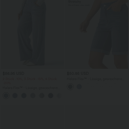
$56.95 USD
$50.95 USD
2 Stück -10%, 3 Stück -15%, 4 Stück
Halara Flex™ - Lässige, gewaschene
-20%
Bermuda-Shorts aus elastischem Strick-
Denim mit hohem Bund, mehreren
Halara Flex™ - Lässige, gewaschene
Taschen und Rollsaum
Baggy-Jeans aus drapiertem Lyocell mit
mittelhohem Bund, mehreren Taschen
und weitem Bein