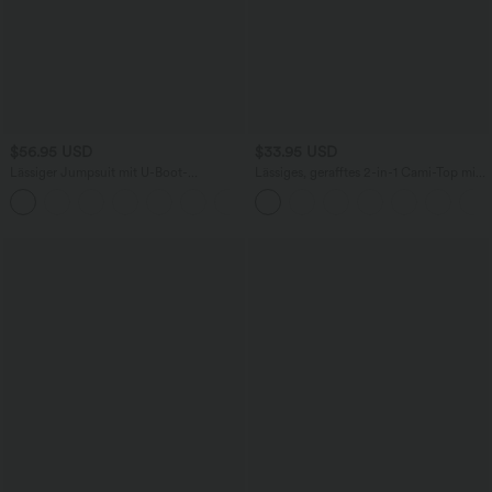
$56.95 USD
$33.95 USD
Lässiger Jumpsuit mit U-Boot-
Lässiges, gerafftes 2-in-1 Cami-Top mit
Ausschnitt, Seitentaschen, kurzen
verstellbaren Trägern und integriertem
Ärmeln und Kordelzug - Easy Peezy
BH
Edition