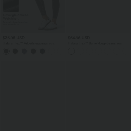
$36.95 USD
$64.95 USD
Halara Flex™ Arbeitsleggings aus
Halara Flex™ Barrel-Leg-Jeans aus
elastischem Strick-Denim mit hohem
elastischem Strick-Denim mit niedrigem
+1
Bund und mehreren Taschen
Bund, Knopf, Reißverschluss und
mehreren Taschen