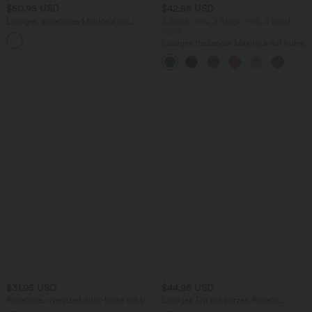
$50.95 USD
$42.95 USD
Lässiges, ärmelloses Midikleid mit
2 Stück -10%, 3 Stück -15%, 4 Stück
Rundhalsausschnitt, integriertem BH
-20%
und Rüschensaum
Lässiger, fließender Maxirock mit hohem
Bund und Raffung
$31.95 USD
$44.95 USD
Ärmellose, oversized Büro-Bluse mit V-
Lässiges Top mit kurzen Ärmeln,
Ausschnitt - knitterfrei
integriertem BH, One-Shoulder-Design,