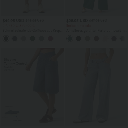
$44.95 USD
$28.95 USD
$48.95 USD
$67.95 USD
2 für 69 €, 3 für 99 €
limited time sale
Schmal zulaufende Golfhose aus Krepp
Ärmelloser, geraffter Party-Jumpsuit mit
mit hohem Bund und Seitentaschen
V-Ausschnitt, Seitentaschen und
unsichtbarem Reißverschluss - pipi-
praktisch