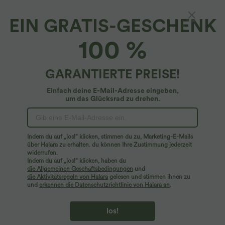
EIN GRATIS-GESCHENK
100 %
GARANTIERTE PREISE!
Einfach deine E-Mail-Adresse eingeben,
um das Glücksrad zu drehen.
Hoppla!
Wir können die von Ihnen gesuchte Seite nicht
Indem du auf „los!“ klicken, stimmen du zu, Marketing-E-Mails
finden.
über Halara zu erhalten. du können Ihre Zustimmung jederzeit
widerrufen.
Indem du auf „los!“ klicken, haben du
Mehr einkaufen
die Allgemeinen Geschäftsbedingungen
und
die Aktivitätsregeln von Halara
gelesen und stimmen ihnen zu
und
erkennen die Datenschutzrichtlinie von Halara an
.
los!