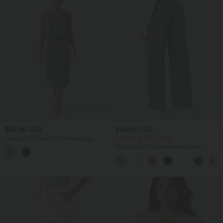
$33.95 USD
$44.95 USD
Lässiges Midikleid mit Kordelzug,
2 für 69 €, 3 für 99 €
Schlitz und geschwungenem Saum
Halara Flex™ plissierte dehnbare
Stoffhose mit hohem Bund,
Seitentaschen und geradem Bein