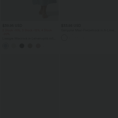
$39.95 USD
$33.95 USD
2 Stück -10%, 3 Stück -15%, 4 Stück
Gerippter Maxi-Freizeitrock in A-Linie
-20%
mit hohem Bund und Schlitzsaum
Lässiger Maxirock in Leinenoptik mit
hohem Bund und Kordelzug