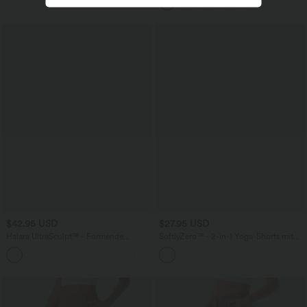
und überkreuztem Rückendesign
$42.95 USD
$27.95 USD
Halara UltraSculpt™ - Formende
SoftlyZero™ - 2-in-1 Yoga-Shorts mit
Workout-Leggings mit hohem Bund,
hohem Crossover-Bund, mehreren
+13
Seitentaschen, Booty-Scrunch und
Taschen und Ösen - schnelltrocknend,
Bauchkontrolle
7,6 cm