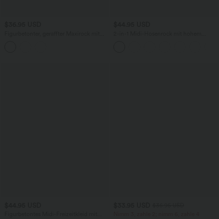
$36.95 USD
$44.95 USD
Figurbetonter, geraffter Maxirock mit
2-in-1 Midi-Hosenrock mit hohem
mittelhohem Bund, Streifen,
Bund, Seitentaschen, Kordelzug und
Blumenmuster und Bindeband vorne
kontrastierendem Netz
$44.95 USD
$33.95 USD
$36.95 USD
Figurbetontes Midi-Freizeitkleid mit
Nimm 3, zahle 2; nimm 6, zahle 4