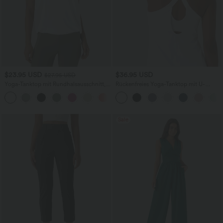
$23.95 USD
$36.95 USD
$27.95 USD
Yoga-Tanktop mit Rundhalsausschnitt,
Rückenfreies Yoga-Tanktop mit U-
Rüschen und InstantCool
Ausschnitt, überkreuzten Trägern und
+16
abgerundetem Saum
Sale