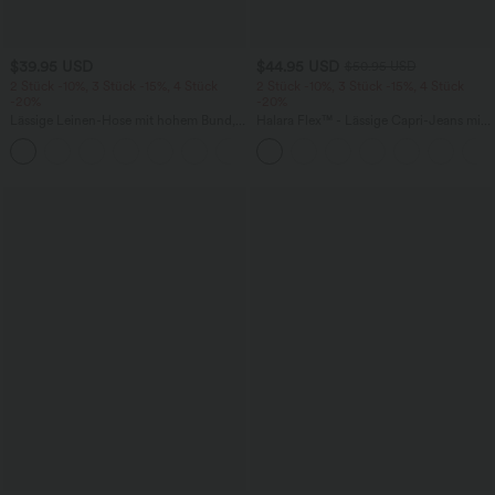
$39.95 USD
$44.95 USD
$50.95 USD
2 Stück -10%, 3 Stück -15%, 4 Stück
2 Stück -10%, 3 Stück -15%, 4 Stück
-20%
-20%
Lässige Leinen-Hose mit hohem Bund,
Halara Flex™ - Lässige Capri-Jeans mit
Kordelzug, weitem Bein und Taschen
hohem Bund, mehreren Taschen und
+5
geschlitztem Saum - slim