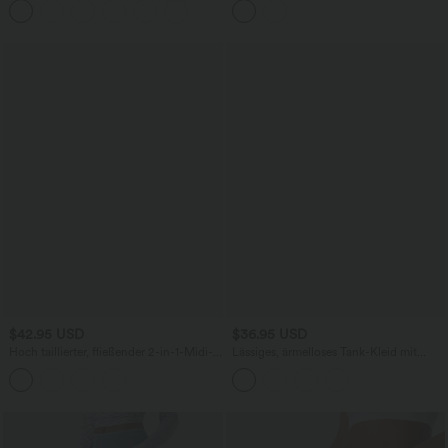
Polka-Dots und abgerundetem Saum
$42.95 USD
$36.95 USD
Hoch taillierter, fließender 2-in-1-Midi-
Lässiges, ärmelloses Tank-Kleid mit
Tanzrock mit Seitentasche
Rundhalsausschnitt und Seitentaschen