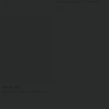
Schlitz, rückenfreiem Korsett mit
Halara UltraSculpt™ - Formende
+6
quadratischem Ausschnitt und Rüschen
Workout-Leggings mit hohem Bund,
Seitentaschen und Bauchkontrolle
$56.95 USD
Halara Flex™ Mid Low Rise Knopf
Reißverschluss Mehrere Taschen
Dehnbarer Strick Lässige Röhrenjeans
wird geladen...