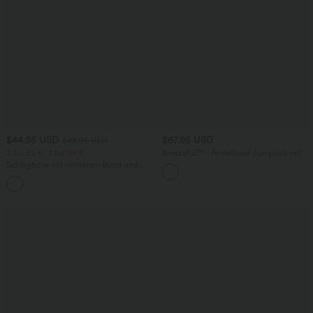
$44.95 USD
$67.95 USD
$48.95 USD
2 für 69 €, 3 für 99 €
Breezeful™ - Ärmelloser Jumpsuit mit
Seitentaschen - schnelltrocknend, Easy
Schlaghose mit mittlerem Bund und
Peezy Edition
seitlichen Reißverschlusstaschen
+12