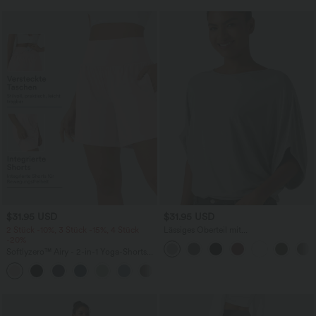
$31.95 USD
$31.95 USD
2 Stück -10%, 3 Stück -15%, 4 Stück
Lässiges Oberteil mit
-20%
Rundhalsausschnitt und
Fledermausärmeln
Softlyzero™ Airy - 2-in-1 Yoga-Shorts
mit superhohem Bund, mehreren
+23
Taschen und InstantCool - 17,78 cm