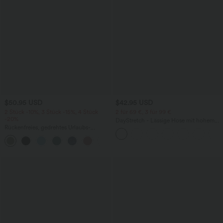
$50.95 USD
$42.95 USD
2 Stück -10%, 3 Stück -15%, 4 Stück
2 für 69 €, 3 für 99 €
-20%
DayStretch - Lässige Hose mit hohem
Rückenfreies, gedrehtes Urlaubs-
Bund, Seitentaschen und Barrel-Leg
Maxikleid mit Seitentaschen und Schlitz
+8