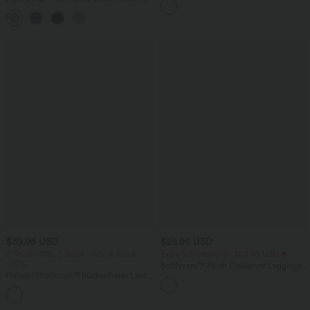
knitterfrei
hohem Bund, Waffelmuster,
+20
Seitentaschen und weitem Bein
$39.95 USD
$25.95 USD
2 Stück -10%, 3 Stück -15%, 4 Stück
Extra Schnäppchen $23.49 USD
-20%
Softlyzero™ Plush Crossover Leggings
Halara UltraSculpt™ Rückenfreies Lauf-
mit Taschen
Tanktop mit U-Ausschnitt und
+11
überkreuztem, abgerundetem Saum