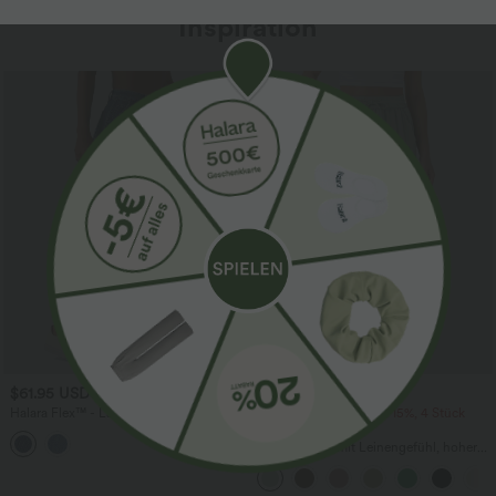
Inspiration
$61.95 USD
$39.95 USD
$67.95 USD
Halara Flex™ - Lässige Ballon-Joggers
2 Stück -10%, 3 Stück -15%, 4 Stück
aus Denim mit mittelhohem Bund und
-20%
mehreren Taschen
Lässige Hose mit Leinengefühl, hoher
Taille, Kordelzug an der Seite und
weitem Bein