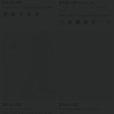
$44.95 USD
$61.95 USD
$64.95 USD
Halara Flex™ - Lässige Baggy-Denim-
2 Stück -10%, 3 Stück -15%, 4 Stück
Shorts mit hohem Crossover-Bund und
-20%
mehreren Taschen
Halara Flex™ Baggy Jeans Low Rise mit
Knopf und Reißverschluss, mehreren
Taschen, weitem Bein
$42.95 USD
$28.95 USD
2 für 69 €, 3 für 99 €
Oversized Arbeits-Bluse mit V-
Ausschnitt und kurzen Ärmeln -
Halara Flex™ dehnbare Stoffhose mit