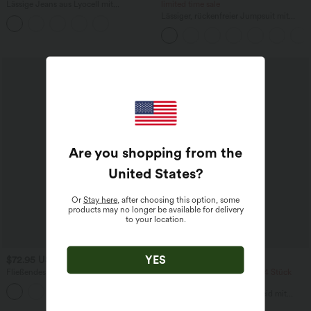
Lässige Jeans aus Lyocell mit
limited time sale
mittelhohem Bund, mehreren Taschen
Lässiger, rückenfreier Jumpsuit mit
und Kordelzug
Seitentaschen
Are you shopping from the
United States
?
Or
Stay here
, after choosing this option, some
products may no longer be available for delivery
to your location.
YES
$72.95 USD
$48.95 USD
Fließendes Midi-Arbeitskleid mit
2 Stück -10%, 3 Stück -15%, 4 Stück
Seitentaschen, Fledermausärmeln und
-20%
Bauchkontrolle
Ärmelloses, gerafftes Midikleid mit
eckigem Ausschnitt, integriertem BH