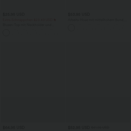
$25.95 USD
$53.95 USD
Extra Schnäppchen $23.49 USD
Arbeits-Hose mit mittelhohem Bund,
Seitentaschen und Barrel-Leg
Blusen-Top mit Neckholder und
Schlüssellochausschnitt, plissiert,
+3
ärmellos, abgerundeter Saum
$64.95 USD
$52.95 USD
$61.95 USD