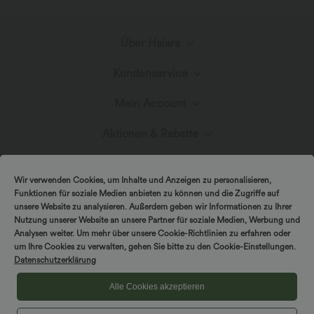
Über Halara
Kundenservice
Lerne Halara kennen
Mein Account
Live-Chat
Stoffinnovation
Aktionen & Rabatte
Anmelden oder Registrieren
Kontakt
Blog
Halara-Gutscheine & Rabatte
Wir verwenden Cookies, um Inhalte und Anzeigen zu personalisieren,
Bestellverlauf
Funktionen für soziale Medien anbieten zu können und die Zugriffe auf
Versand & Zoll
unsere Website zu analysieren. Außerdem geben wir Informationen zu Ihrer
Presse
Markenbotschafter
Nutzung unserer Website an unsere Partner für soziale Medien, Werbung und
Bestellung verfolgen
Analysen weiter. Um mehr über unsere Cookie-Richtlinien zu erfahren oder
um Ihre Cookies zu verwalten, gehen Sie bitte zu den Cookie-Einstellungen.
Rückgabebedingungen
|
Copyright © 2026 Halara
Datenschutzerklärung
Cookie-Richtlinien
Datenschutzerklärung
Affiliate-Programme
|
|
COUPON-RICHTLINIEN
Allgemeine Geschäftsbedingungen
Kontodetails
Alle Cookies akzeptieren
FAQs
|
Barrierefreiheitserklärung
Cookies-Einstellungen