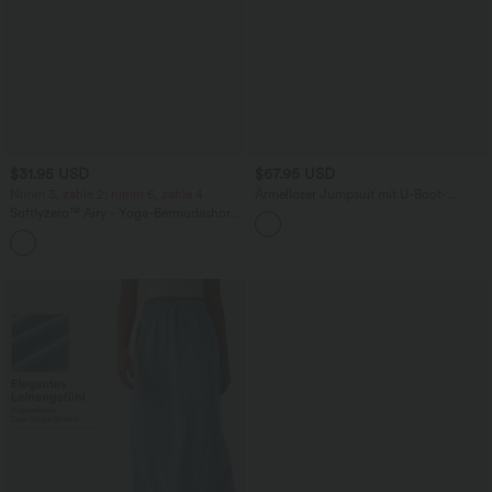
$31.95 USD
$67.95 USD
Nimm 3, zahle 2; nimm 6, zahle 4
Ärmelloser Jumpsuit mit U-Boot-
Ausschnitt, Seitentaschen, seitlichen
Softlyzero™ Airy - Yoga-Bermudashorts
Bindebändern, Streifen und InstantCool
mit hohem Bund, mehreren Taschen
- Easy Peezy Edition
+16
und InstantCool