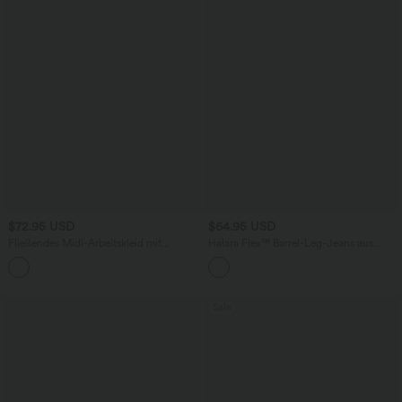
$72.95 USD
$64.95 USD
Fließendes Midi-Arbeitskleid mit
Halara Flex™ Barrel-Leg-Jeans aus
Seitentaschen, Fledermausärmeln und
elastischem Strick-Denim mit niedrigem
Bauchkontrolle
Bund, Knopf, Reißverschluss und
mehreren Taschen
Sale