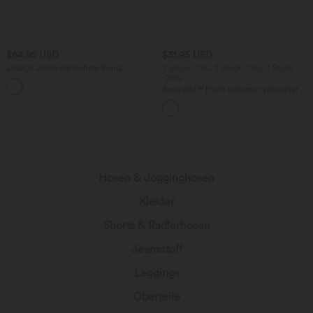
$64.95 USD
$31.95 USD
Lässige Jeans mit hohem Bund
2 Stück -10%, 3 Stück -15%, 4 Stück
mehreren Taschen und weitem Bein
-20%
Breezeful™ Hoch taillierter, plissierter 2-
in-1-Mini-Tanzrock mit Seiten- und
Gesäßtasche, asymmetrischem Saum
und schnelltrocknendem Schnitt
wird geladen...
Hosen & Jogginghosen
Kleider
Shorts & Radlerhosen
Jeansstoff
Leggings
Oberteile