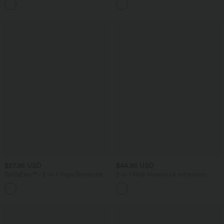
BH
Ärmeln und Kordelzug - Easy Peezy
Edition
$27.95 USD
$44.95 USD
SoftlyZero™ - 2-in-1 Yoga-Shorts mit
2-in-1 Midi-Hosenrock mit hohem
hohem Crossover-Bund, mehreren
Bund, Seitentaschen, Kordelzug und
Taschen und Ösen - schnelltrocknend,
kontrastierendem Netz
7,6 cm