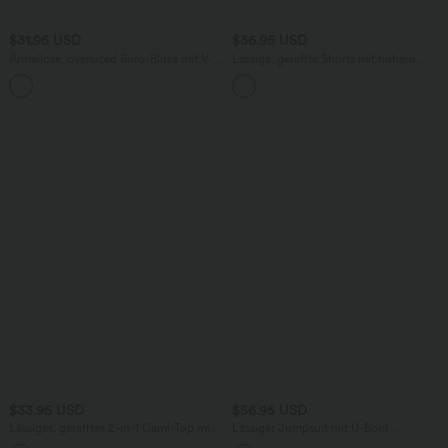
$31.95 USD
$36.95 USD
Ärmellose, oversized Büro-Bluse mit V-
Lässige, geraffte Shorts mit hohem
Ausschnitt - knitterfrei
Bund, mehreren Taschen und Poka-Dots
- 7,6 cm
$33.95 USD
$56.95 USD
Lässiges, gerafftes 2-in-1 Cami-Top mit
Lässiger Jumpsuit mit U-Boot-
verstellbaren Trägern und integriertem
Ausschnitt, Seitentaschen, kurzen