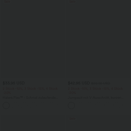
Sale
Sale
$33.95 USD
$42.95 USD
$50.95 USD
2 Stück -10%, 3 Stück -15%, 4 Stück
2 Stück -10%, 3 Stück -15%, 4 Stück
-20%
-20%
Halara Flex™ - Schmal zulaufende
Jumpsuit mit V-Ausschnitt, kurzen
Bürohose mit hohem Bund,
Ärmeln, plissierten Seitentaschen und
+8
Seitentaschen und Waffelstoff
weitem Bein, fließendem Waffelmuster
Sale