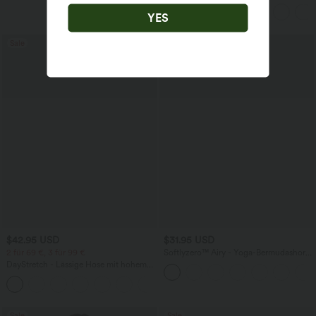
hohem Bund und Kordelzug
YES
Sale
$42.95 USD
$31.95 USD
2 für 69 €, 3 für 99 €
Softlyzero™ Airy - Yoga-Bermudashorts
mit hohem Bund, mehreren Taschen
DayStretch - Lässige Hose mit hohem
und InstantCool
Bund, Seitentaschen und Barrel-Leg
+5
Sale
Sale