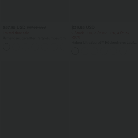
$57.95 USD
$39.95 USD
$67.95 USD
limited time sale
2 Stück -10%, 3 Stück -15%, 4 Stück
-20%
Ärmelloser, geraffter Party-Jumpsuit mit
V-Ausschnitt, Seitentaschen und
Halara UltraSculpt™ Rückenfreies Lauf-
+7
unsichtbarem Reißverschluss - pipi-
Tanktop mit U-Ausschnitt und
praktisch
überkreuztem, abgerundetem Saum