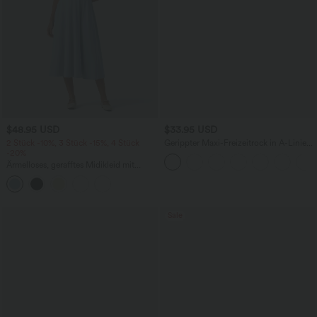
$48.95 USD
$33.95 USD
2 Stück -10%, 3 Stück -15%, 4 Stück
Gerippter Maxi-Freizeitrock in A-Linie
-20%
mit hohem Bund und Schlitzsaum
Ärmelloses, gerafftes Midikleid mit
eckigem Ausschnitt, integriertem BH
und überkreuztem Rückendesign
Sale