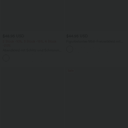
$48.95 USD
$44.95 USD
2 Stück -10%, 3 Stück -15%, 4 Stück
Figurbetontes Midi-Freizeitkleid mit
-20%
Schlitz, rückenfreiem Korsett mit
quadratischem Ausschnitt und Rüschen
Abendkleid mit Schlitz und Schnürung,
gerafft, rückenfrei, figurbetont
+7
Sale