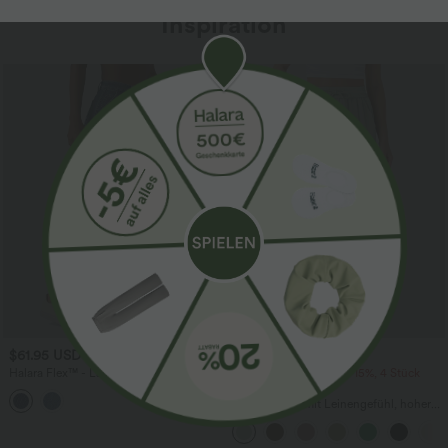
Inspiration
Sale
$61.95 USD
$39.95 USD
$67.95 USD
Halara Flex™ - Lässige Ballon-Joggers
2 Stück -10%, 3 Stück -15%, 4 Stück
aus Denim mit mittelhohem Bund und
-20%
mehreren Taschen
Lässige Hose mit Leinengefühl, hoher
Taille, Kordelzug an der Seite und
weitem Bein