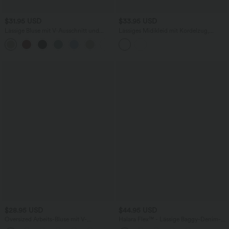
$31.95 USD
$33.95 USD
Lässige Bluse mit V-Ausschnitt und
Lässiges Midikleid mit Kordelzug,
kurzen Puffärmeln
Schlitz und geschwungenem Saum
$28.95 USD
$44.95 USD
Oversized Arbeits-Bluse mit V-
Halara Flex™ - Lässige Baggy-Denim-
Ausschnitt und kurzen Ärmeln -
Shorts mit hohem Crossover-Bund und