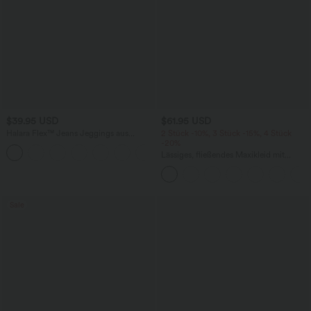
$39.95 USD
$61.95 USD
Halara Flex™ Jeans Jeggings aus
2 Stück -10%, 3 Stück -15%, 4 Stück
elastischem Strick-Denim mit hohem
-20%
Bund und Gesäßtaschen
Lässiges, fließendes Maxikleid mit
Seitentaschen
Sale