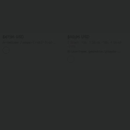
$67.95 USD
$50.95 USD
Ärmelloser Jumpsuit mit U-Boot-
2 Stück -10%, 3 Stück -15%, 4 Stück
Ausschnitt, Seitentaschen, seitlichen
-20%
+8
Bindebändern, Streifen und InstantCool
Rückenfreies, gedrehtes Urlaubs-
- Easy Peezy Edition
Maxikleid mit Seitentaschen und Schlitz