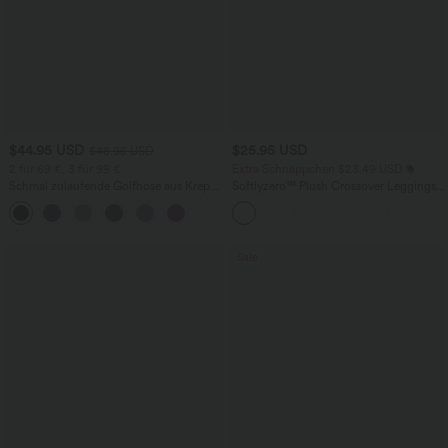
$44.95 USD
$25.95 USD
$48.95 USD
2 für 69 €, 3 für 99 €
Extra Schnäppchen $23.49 USD
Schmal zulaufende Golfhose aus Krepp
Softlyzero™ Plush Crossover Leggings
mit hohem Bund und Seitentaschen
mit Taschen
Sale