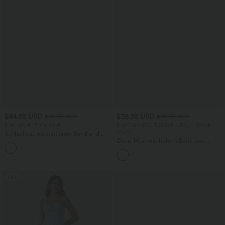
$44.95 USD
$38.95 USD
$48.95 USD
$42.95 USD
2 für 69 €, 3 für 99 €
2 Stück -10%, 3 Stück -15%, 4 Stück
-20%
Schlaghose mit mittlerem Bund und
seitlichen Reißverschlusstaschen
Capri-Hose mit hohem Bund und
+12
Seitentaschen - leinenähnliches Material
Sale