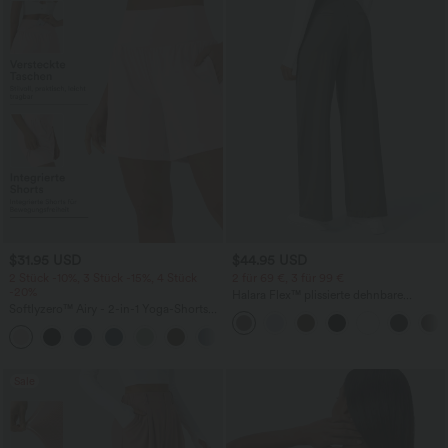
$31.95 USD
$44.95 USD
2 Stück -10%, 3 Stück -15%, 4 Stück
2 für 69 €, 3 für 99 €
-20%
Halara Flex™ plissierte dehnbare
Softlyzero™ Airy - 2-in-1 Yoga-Shorts
Stoffhose mit hohem Bund,
mit superhohem Bund, mehreren
Seitentaschen und geradem Bein
+23
Taschen und InstantCool - 17,78 cm
Sale