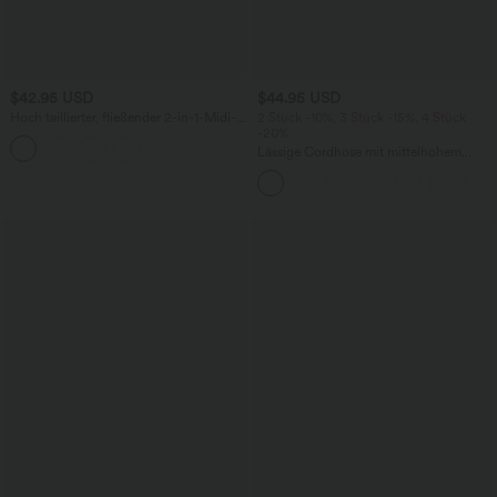
$42.95 USD
$44.95 USD
Hoch taillierter, fließender 2-in-1-Midi-
2 Stück -10%, 3 Stück -15%, 4 Stück
Tanzrock mit Seitentasche
-20%
Lässige Cordhose mit mittelhohem
Bund, Reißverschluss und Seitentaschen