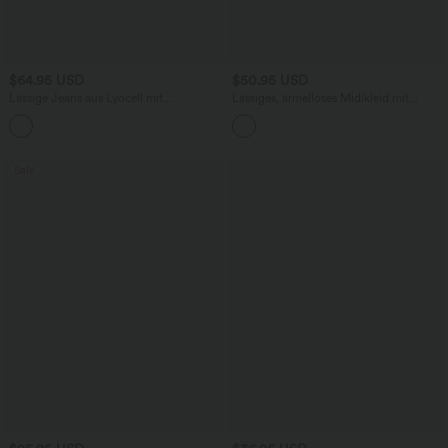
$64.95 USD
$50.95 USD
Lässige Jeans aus Lyocell mit
Lässiges, ärmelloses Midikleid mit
mittelhohem Bund, mehreren Taschen
Rundhalsausschnitt, integriertem BH
und Kordelzug
und Rüschensaum
Sale