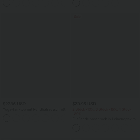
+1
knitterfrei
mehreren Taschen
Sale
$27.95 USD
$39.95 USD
Yoga-Tanktop mit Rundhalsausschnitt,
2 Stück -10%, 3 Stück -15%, 4 Stück
Rüschen und InstantCool
-20%
+16
Fließende hosenrock in Leinenoptik mit
mittelhohem Bund, Seitentaschen und
weitem Bein