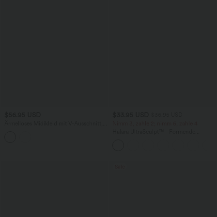
$56.95 USD
$33.95 USD
$36.95 USD
Ärmelloses Midikleid mit V-Ausschnitt,
Nimm 3, zahle 2; nimm 6, zahle 4
Seitentaschen und Reißverschluss
Halara UltraSculpt™ - Formende
Workout-Leggings mit hohem Bund,
Seitentaschen und Bauchkontrolle
Sale