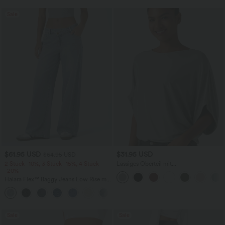
Sale
$61.95 USD
$31.95 USD
$64.95 USD
2 Stück -10%, 3 Stück -15%, 4 Stück
Lässiges Oberteil mit
-20%
Rundhalsausschnitt und
Fledermausärmeln
Halara Flex™ Baggy Jeans Low Rise mit
Knopf und Reißverschluss, mehreren
+5
Taschen, weitem Bein
Sale
Sale