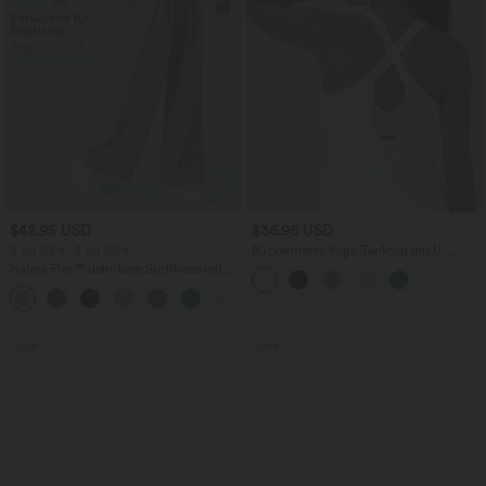
$42.95 USD
$36.95 USD
2 für 69 €, 3 für 99 €
Rückenfreies Yoga-Tanktop mit U-
Ausschnitt, überkreuzten Trägern und
Halara Flex™ dehnbare Stoffhose mit
abgerundetem Saum
hohem Bund, Waffelmuster,
+20
Seitentaschen und weitem Bein
Sale
Sale