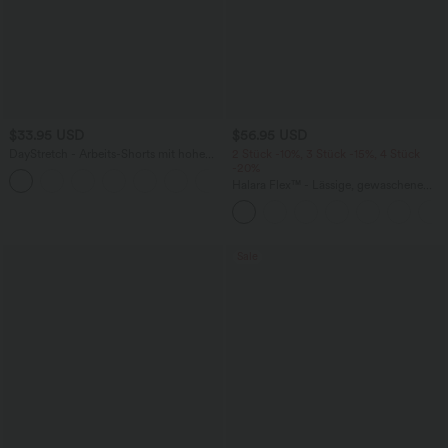
$33.95 USD
$56.95 USD
DayStretch - Arbeits-Shorts mit hohem
2 Stück -10%, 3 Stück -15%, 4 Stück
Bund, Seitentaschen und weitem Bein
-20%
+11
Halara Flex™ - Lässige, gewaschene
Baggy-Jeans aus drapiertem Lyocell mit
mittelhohem Bund, mehreren Taschen
und weitem Bein
Sale