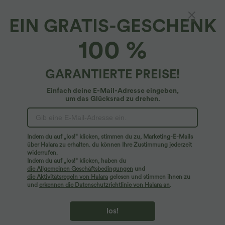
EIN GRATIS-GESCHENK
100 %
GARANTIERTE PREISE!
Einfach deine E-Mail-Adresse eingeben,
um das Glücksrad zu drehen.
Hoppla!
Wir können die von Ihnen gesuchte Seite nicht
Indem du auf „los!“ klicken, stimmen du zu, Marketing-E-Mails
finden.
über Halara zu erhalten. du können Ihre Zustimmung jederzeit
widerrufen.
Indem du auf „los!“ klicken, haben du
Mehr einkaufen
die Allgemeinen Geschäftsbedingungen
und
die Aktivitätsregeln von Halara
gelesen und stimmen ihnen zu
und
erkennen die Datenschutzrichtlinie von Halara an
.
los!