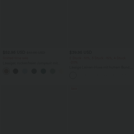
$52.95 USD
$39.95 USD
$61.95 USD
limited time sale
2 Stück -10%, 3 Stück -15%, 4 Stück
-20%
Lässiger, rückenfreier Jumpsuit mit
Seitentaschen
Lässige Leinen-Hose mit hohem Bund,
+10
Kordelzug, weitem Bein und Taschen
Sale