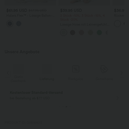
$61.95 USD
$39.95 USD
$36.95
$67.95 USD
Halara Flex™ - Lässige Ballon-
2 Stück -10%, 3 Stück -15%, 4
Rückenfre
Joggers aus Denim mit
Stück -20%
U-Ausschn
mittelhohem Bund und
Trägern 
Lässige Hose mit Leinengefühl,
mehreren Taschen
Saum
hoher Taille, Kordelzug an der
Seite und weitem Bein
Unsere Angebote
Gratis
Lieferung
Rückgabe
Gutscheine
k
Geschenk
Kostenloser Standard-Versand
bei Bestellung ab $77 USD
PRODUKT ID: 02816423