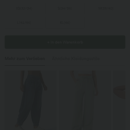
XS
(
32/34
)
S
(
34/36
)
M
(
38/40
)
L
(
42/44
)
XL
(
46
)
+ In den Warenkorb
Mehr zum Verlieben
Ähnliche Kleidungsstile