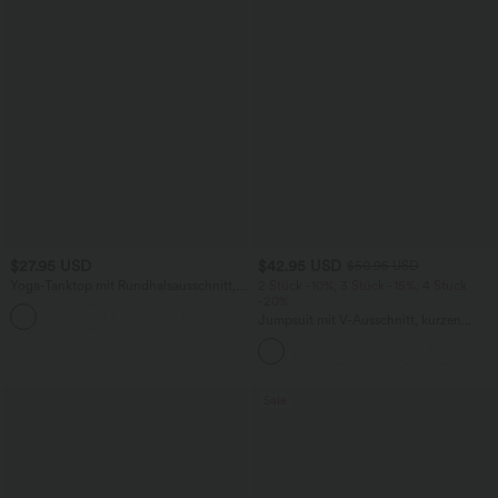
$27.95 USD
$42.95 USD
$50.95 USD
Yoga-Tanktop mit Rundhalsausschnitt,
2 Stück -10%, 3 Stück -15%, 4 Stück
Rüschen und InstantCool
-20%
+16
Jumpsuit mit V-Ausschnitt, kurzen
Ärmeln, plissierten Seitentaschen und
weitem Bein, fließendem Waffelmuster
Sale