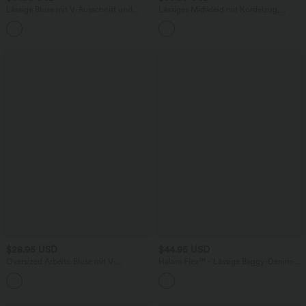
Lässige Bluse mit V-Ausschnitt und
Lässiges Midikleid mit Kordelzug,
kurzen Puffärmeln
Schlitz und geschwungenem Saum
$28.95 USD
$44.95 USD
Oversized Arbeits-Bluse mit V-
Halara Flex™ - Lässige Baggy-Denim-
Ausschnitt und kurzen Ärmeln -
Shorts mit hohem Crossover-Bund und
+1
knitterfrei
mehreren Taschen