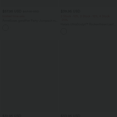
$57.95 USD
$39.95 USD
$67.95 USD
limited time sale
2 Stück -10%, 3 Stück -15%, 4 Stück
-20%
Ärmelloser, geraffter Party-Jumpsuit mit
V-Ausschnitt, Seitentaschen und
Halara UltraSculpt™ Rückenfreies Lauf-
+7
unsichtbarem Reißverschluss - pipi-
Tanktop mit U-Ausschnitt und
praktisch
überkreuztem, abgerundetem Saum
$31.95 USD
$33.95 USD