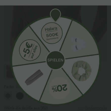
Farbe
Winter Moss
Wähle die Größe aus
(EU)
Größentabelle