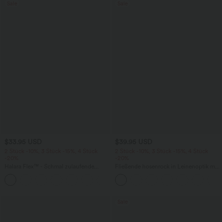
Sale
Sale
$33.95 USD
$39.95 USD
2 Stück -10%, 3 Stück -15%, 4 Stück
2 Stück -10%, 3 Stück -15%, 4 Stück
-20%
-20%
Halara Flex™ - Schmal zulaufende
Fließende hosenrock in Leinenoptik mit
Bürohose mit hohem Bund,
mittelhohem Bund, Seitentaschen und
+8
Seitentaschen und Waffelstoff
weitem Bein
Sale