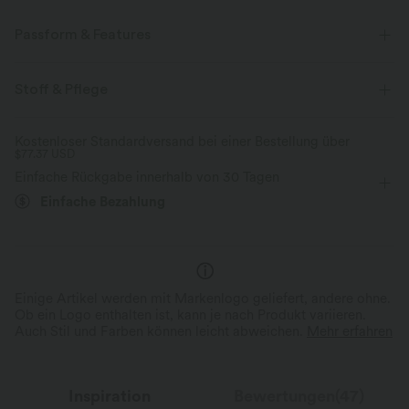
Passform & Features
Normale Passform
Wasserfallausschnitt
Raffung
Stoff & Pflege
überziehen
lässig
langärmlig
Zwei-Wege-Stretch
Kostenloser Standardversand bei einer Bestellung über
$77.37 USD
Einfache Rückgabe innerhalb von 30 Tagen
Einfache Bezahlung
Einige Artikel werden mit Markenlogo geliefert, andere ohne.
Ob ein Logo enthalten ist, kann je nach Produkt variieren.
Auch Stil und Farben können leicht abweichen.
Mehr erfahren
Inspiration
Bewertungen(47)