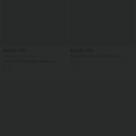
$44.95 USD
$36.95 USD
2 für 69 €, 3 für 99 €
Rückenfreies Yoga-Tanktop mit U-
Ausschnitt, überkreuzten Trägern und
Halara Flex™ plissierte dehnbare
abgerundetem Saum
Stoffhose mit hohem Bund,
+23
Seitentaschen und geradem Bein
Sale
Sale