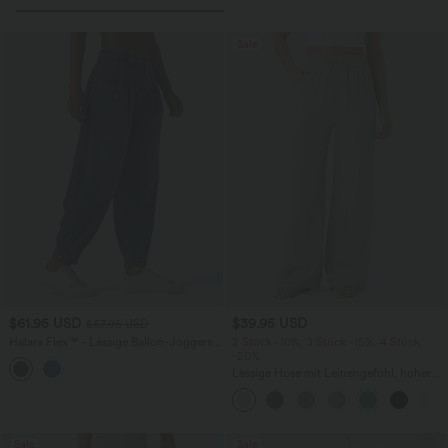
Sale
$61.95 USD
$39.95 USD
$67.95 USD
Halara Flex™ - Lässige Ballon-Joggers
2 Stück -10%, 3 Stück -15%, 4 Stück
aus Denim mit mittelhohem Bund und
-20%
mehreren Taschen
Lässige Hose mit Leinengefühl, hoher
Taille, Kordelzug an der Seite und
weitem Bein
Sale
Sale