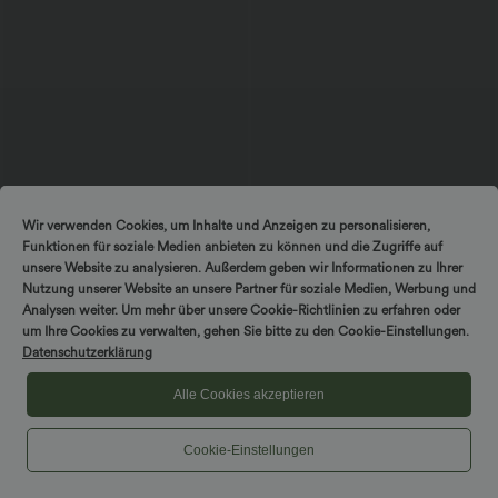
$67.95 USD
$48.95 USD
Wir verwenden Cookies, um Inhalte und Anzeigen zu personalisieren,
Ärmelloser Jumpsuit mit U-Boot-
2 Stück -10%, 3 Stück -15%, 4 Stück
Funktionen für soziale Medien anbieten zu können und die Zugriffe auf
Ausschnitt, Seitentaschen, seitlichen
-20%
+8
Bindebändern, Streifen und InstantCool
Ärmelloses, gerafftes Midikleid mit
unsere Website zu analysieren. Außerdem geben wir Informationen zu Ihrer
- Easy Peezy Edition
eckigem Ausschnitt, integriertem BH
Nutzung unserer Website an unsere Partner für soziale Medien, Werbung und
und überkreuztem Rückendesign
Analysen weiter. Um mehr über unsere Cookie-Richtlinien zu erfahren oder
um Ihre Cookies zu verwalten, gehen Sie bitte zu den Cookie-Einstellungen.
Sale
Sale
Datenschutzerklärung
Alle Cookies akzeptieren
Cookie-Einstellungen