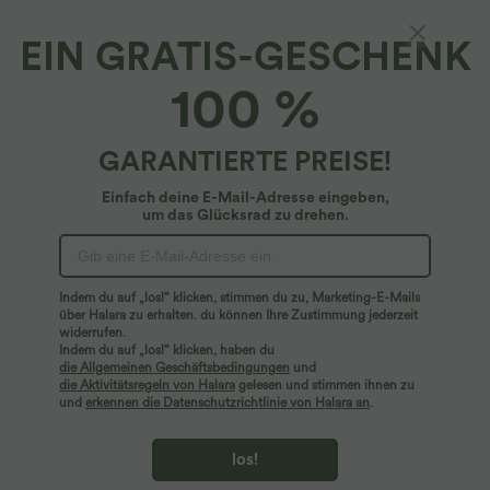
EIN GRATIS-GESCHENK
Lässiges, gerafftes Wolloberteil mit
100 %
Wasserfallausschnitt und langen Ärmeln
4.8
(
47
)
GARANTIERTE PREISE!
$22.95 USD
Einfach deine E-Mail-Adresse eingeben,
um das Glücksrad zu drehen.
Indem du auf „los!“ klicken, stimmen du zu, Marketing-E-Mails
über Halara zu erhalten. du können Ihre Zustimmung jederzeit
widerrufen.
Indem du auf „los!“ klicken, haben du
die Allgemeinen Geschäftsbedingungen
und
die Aktivitätsregeln von Halara
gelesen und stimmen ihnen zu
und
erkennen die Datenschutzrichtlinie von Halara an
.
los!