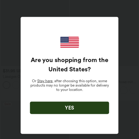
Are you shopping from the
United States
?
$31.95 USD
$42.95 USD
Lässiges Oberteil mit
2 für 69 €, 3 für 99 €
Or
Stay here
, after choosing this option, some
Rundhalsausschnitt und
Halara Flex™ dehnbare Stoffhose mit
products may no longer be available for delivery
+1
Fledermausärmeln
hohem Bund, Waffelmuster,
to your location.
Seitentaschen und weitem Bein
Sale
YES