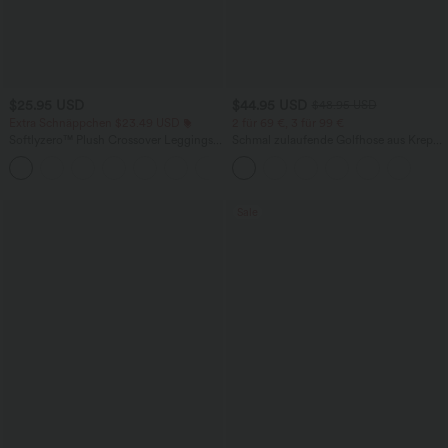
$25.95 USD
$44.95 USD
$48.95 USD
Extra Schnäppchen $23.49 USD
2 für 69 €, 3 für 99 €
Softlyzero™ Plush Crossover Leggings
Schmal zulaufende Golfhose aus Krepp
mit Taschen
mit hohem Bund und Seitentaschen
+16
Sale