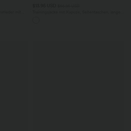
$13.95 USD
$66.95 USD
nstleder mit
Trainingsjacke mit Kapuze, Seitentaschen, langen
Ärmeln und Rüschensaum - UPF40+