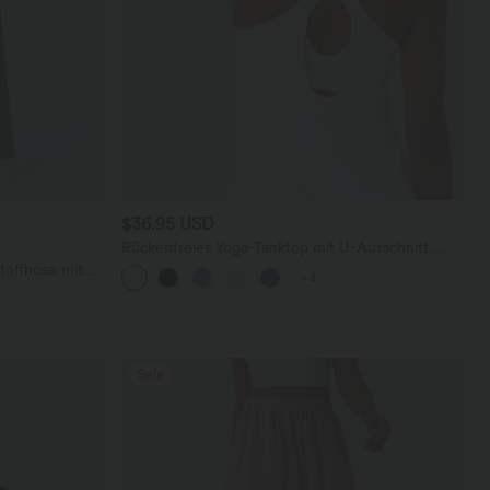
$36.95 USD
Rückenfreies Yoga-Tanktop mit U-Ausschnitt,
überkreuzten Trägern und abgerundetem Saum
toffhose mit
+4
geradem Bein
Sale