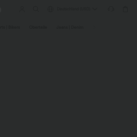
Deutschland
(
USD
)
ts | Bikers
Oberteile
Jeans | Denim
Leggings
Plus-Size