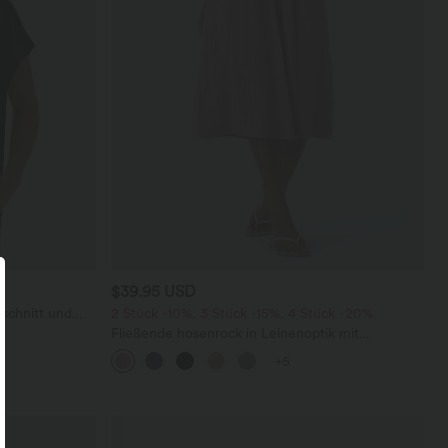
$39.95 USD
schnitt und
2 Stück -10%, 3 Stück -15%, 4 Stück -20%
Fließende hosenrock in Leinenoptik mit
mittelhohem Bund, Seitentaschen und weitem
+5
Bein