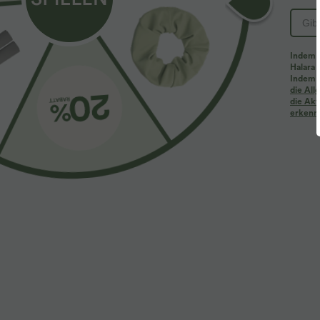
Indem d
Halara 
Indem d
die Al
die Akt
erkenne
$33.95 USD
$25.95 USD
2 Stück -10%, 3 Stück -15%, 4 Stück -20%
Extra Schnäpp
Halara Flex™ - Schmal zulaufende Bürohose mit
Blusen-Top mi
hohem Bund, Seitentaschen und Waffelstoff
Schlüssellochaus