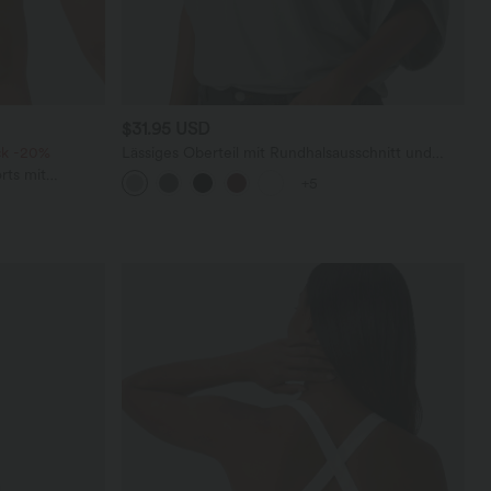
$31.95 USD
ck -20%
Lässiges Oberteil mit Rundhalsausschnitt und
Fledermausärmeln
rts mit
+5
chen und