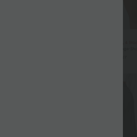
$31.95 USD
3 Stück -15%, 4 Stück -20%
2 Stück -10%, 3 Stück -15%, 4 Stü
t Leinengefühl, hoher Taille,
Softlyzero™ Airy - 2-in-1 Yoga-Sho
er Seite und weitem Bein
superhohem Bund, mehreren Tas
+19
+27
InstantCool - 17,78 cm
Sale