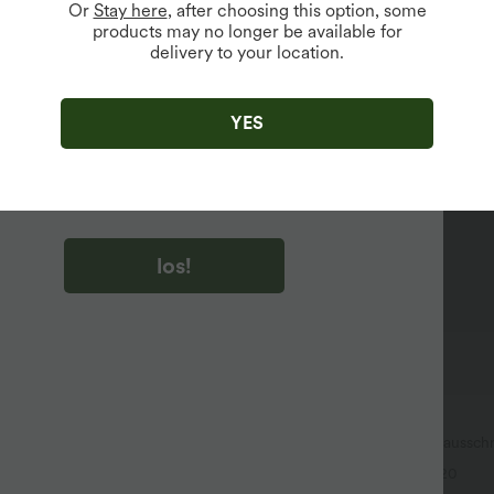
Or
Stay here
, after choosing this option, some
products may no longer be available for
delivery to your location.
u auf „los!“ klicken, stimmen du zu, Marketing-E-Mails über
zu erhalten. du können Ihre Zustimmung jederzeit widerrufen.
YES
u auf „los!“ klicken, haben du
lgemeinen Geschäftsbedingungen
und
ivitätsregeln von Halara
gelesen und stimmen ihnen zu und
n die Datenschutzrichtlinie von Halara an
.
los!
$27.95 USD
Yoga-Tanktop mit Rundhalsausschn
chen $23.49 USD
und InstantCool
t Neckholder und
+20
schnitt, plissiert, ärmellos,