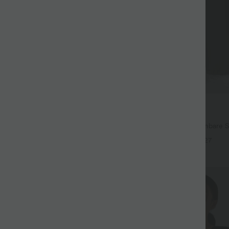
$44.95 USD
ür 99 €
2 für 69 €, 3 für 99 €
ehnbare Stoffhose mit hohem
Halara Flex™ plissierte dehnbare S
ster, Seitentaschen und weitem
hohem Bund, Seitentaschen und 
+24
+27