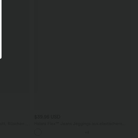
$39.95 USD
itt, Rüschen
Halara Flex™ Jeans Jeggings aus elastischem
Strick-Denim mit hohem Bund und Gesäßtaschen
+4