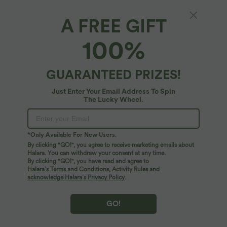
A FREE GIFT
100%
GUARANTEED PRIZES!
Just Enter Your Email Address To Spin
The Lucky Wheel.
Oops!
We can't seem to find the page you're looking for.
*Only Available For New Users.
By clicking "GO!", you agree to receive marketing emails about
Halara. You can withdraw your consent at any time.
By clicking "GO!", you have read and agree to
Shop More
Halara’s Terms and Conditions
,
Activity Rules
and
acknowledge Halara’s Privacy Policy
.
GO!