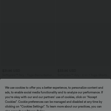
$31.95 USD
$33.95 USD
Softlyzero™ Airy - Yoga-Bermudashorts
Softlyzero™ Airy - 2-in-1 Yoga-Shorts
mit hohem Bund, mehreren Taschen
mit superhohem Bund, mehreren
+16
und InstantCool
Taschen und InstantCool - 22,9 cm
We use cookies to offer you a better experience, to personalize content and
ads, to enable social media functionality and to analyze our performance. If
you're okay with our and our partners’ use of cookies, click on “Accept
Cookies”. Cookie preferences can be managed and disabled at any time by
clicking on “Cookies Settings”. To learn more about our practices, you can