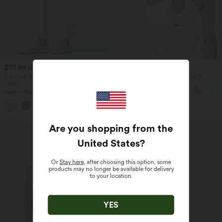
$33.95 USD
$36.95 USD
2 pieces -10%, 3 pieces -15%, 4 pieces
Rückenfreies Yoga-Tanktop mit U-
-20%
Ausschnitt, überkreuzten Trägern und
abgerundetem Saum
Halara Flex™ - Schmal zulaufende
Bürohose mit hohem Bund,
+8
Seitentaschen und Waffelstoff
Are you shopping from the
United States
?
Or
Stay here
, after choosing this option, some
products may no longer be available for delivery
to your location.
YES