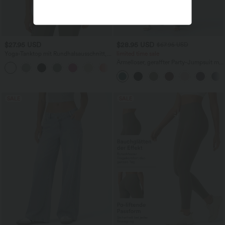
$27.95 USD
$28.95 USD
$67.95 USD
Yoga-Tanktop mit Rundhalsausschnitt,
limited time sale
Rüschen und InstantCool
Ärmelloser, geraffter Party-Jumpsuit mit
+16
V-Ausschnitt, Seitentaschen und
unsichtbarem Reißverschluss - pipi-
praktisch
SALE
SALE