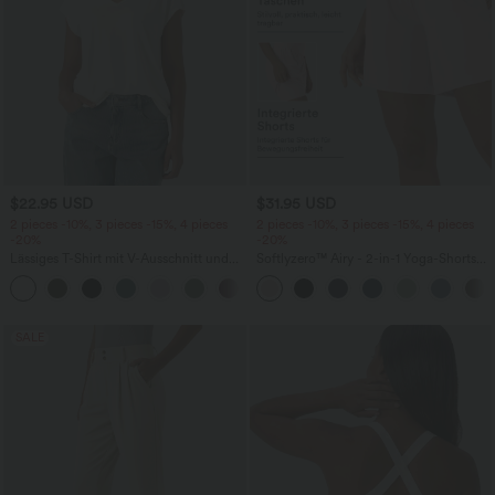
$22.95 USD
$31.95 USD
2 pieces -10%, 3 pieces -15%, 4 pieces
2 pieces -10%, 3 pieces -15%, 4 pieces
-20%
-20%
Lässiges T-Shirt mit V-Ausschnitt und
Softlyzero™ Airy - 2-in-1 Yoga-Shorts
kurzen Ärmeln
mit superhohem Bund, mehreren
+9
Taschen und InstantCool - 17,78 cm
SALE