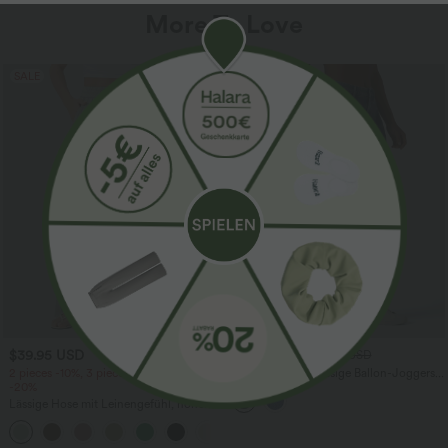
More To Love
SALE
$39.95 USD
$61.95 USD
$67.95 USD
2 pieces -10%, 3 pieces -15%, 4 pieces
Halara Flex™ - Lässige Ballon-Joggers
-20%
aus Denim mit mittelhohem Bund und
mehreren Taschen
Lässige Hose mit Leinengefühl, hoher
Taille, Kordelzug an der Seite und
+15
weitem Bein