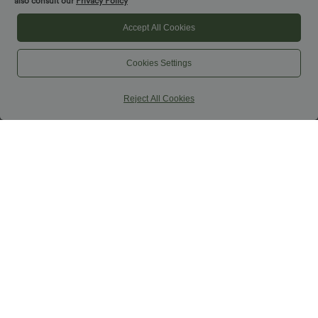
also consult our
Privacy Policy
Accept All Cookies
Cookies Settings
Reject All Cookies
$27.95 USD
$44.95 USD
SoftlyZero™ Airy - Super hoch taillierte
2-in-1 Midi-Hosenrock mit hohem
2-in-1-Yoga-Shorts mit Gesäßtasche
Bund, Seitentaschen, Kordelzug und
+20
und Seitentasche-längere Länge
kontrastierendem Netz