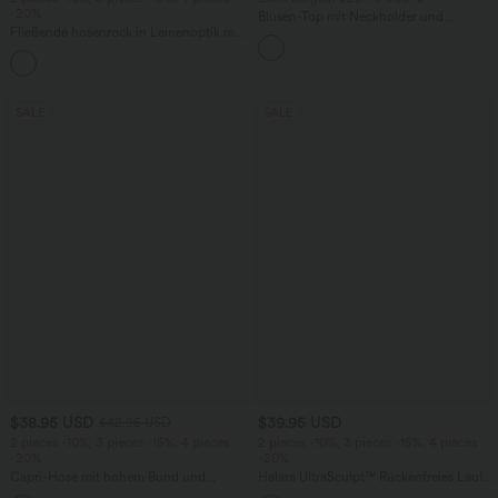
-20%
Blusen-Top mit Neckholder und
Fließende hosenrock in Leinenoptik mit
Schlüssellochausschnitt, plissiert,
mittelhohem Bund, Seitentaschen und
ärmellos, abgerundeter Saum
+1
weitem Bein
SALE
SALE
$38.95 USD
$39.95 USD
$42.95 USD
2 pieces -10%, 3 pieces -15%, 4 pieces
2 pieces -10%, 3 pieces -15%, 4 pieces
-20%
-20%
Capri-Hose mit hohem Bund und
Halara UltraSculpt™ Rückenfreies Lauf-
Seitentaschen - leinenähnliches Material
Tanktop mit U-Ausschnitt und