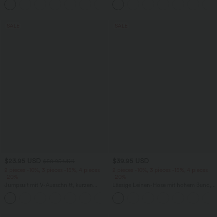
+7
überkreuztem, abgerundetem Saum
SALE
SALE
$23.95 USD
$39.95 USD
$50.95 USD
2 pieces -10%, 3 pieces -15%, 4 pieces
2 pieces -10%, 3 pieces -15%, 4 pieces
-20%
-20%
Jumpsuit mit V-Ausschnitt, kurzen
Lässige Leinen-Hose mit hohem Bund,
Ärmeln, plissierten Seitentaschen und
Kordelzug, weitem Bein und Taschen
+5
weitem Bein, fließendem Waffelmuster