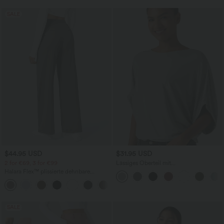
SALE
$44.95 USD
$31.95 USD
2 for €69, 3 for €99
Lässiges Oberteil mit
Rundhalsausschnitt und
Halara Flex™ plissierte dehnbare
Fledermausärmeln
Stoffhose mit hohem Bund,
+23
Seitentaschen und geradem Bein
SALE