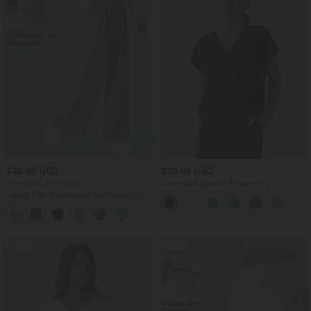
$42.95 USD
$28.95 USD
2 for €69, 3 for €99
Oversized Arbeits-Bluse mit V-
Ausschnitt und kurzen Ärmeln -
Halara Flex™ dehnbare Stoffhose mit
knitterfrei
hohem Bund, Waffelmuster,
+20
Seitentaschen und weitem Bein
SALE
SALE