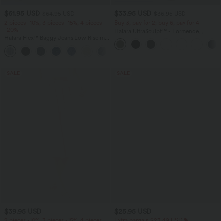
$61.95 USD
$33.95 USD
$64.95 USD
$36.95 USD
2 pieces -10%, 3 pieces -15%, 4 pieces
Buy 3, pay for 2; buy 6, pay for 4
-20%
Halara UltraSculpt™ - Formende
Halara Flex™ Baggy Jeans Low Rise mit
Workout-Leggings mit hohem Bund,
Knopf und Reißverschluss, mehreren
Seitentaschen und Bauchkontrolle
+5
Taschen, weitem Bein
SALE
SALE
$39.95 USD
$25.95 USD
2 pieces -10%, 3 pieces -15%, 4 pieces
Extra bargain $23.49 USD