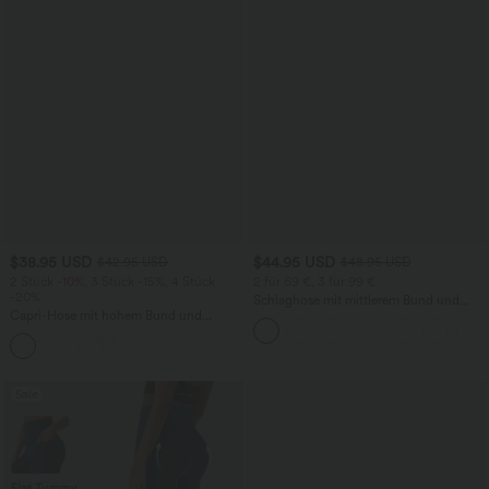
$38.95 USD
$44.95 USD
$42.95 USD
$48.95 USD
2 Stück -10%, 3 Stück -15%, 4 Stück
2 für 69 €, 3 für 99 €
-20%
Schlaghose mit mittlerem Bund und
Capri-Hose mit hohem Bund und
seitlichen Reißverschlusstaschen
Seitentaschen - leinenähnliches Material
+7
Sale