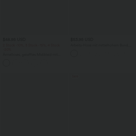
$48.95 USD
$53.95 USD
2 Stück -10%, 3 Stück -15%, 4 Stück
Arbeits-Hose mit mittelhohem Bund,
-20%
Seitentaschen und Barrel-Leg
Ärmelloses, gerafftes Midikleid mit
eckigem Ausschnitt, integriertem BH
und überkreuztem Rückendesign
Sale