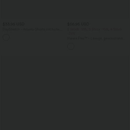
$33.95 USD
$56.95 USD
DayStretch - Arbeits-Shorts mit hohem
2 Stück -10%, 3 Stück -15%, 4 Stück
Bund, Seitentaschen und weitem Bein
-20%
+11
Halara Flex™ - Lässige, gewaschene
Baggy-Jeans aus drapiertem Lyocell mit
mittelhohem Bund, mehreren Taschen
und weitem Bein