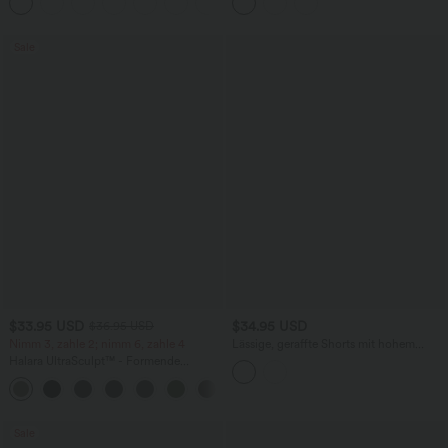
Ärmeln und Kordelzug - Easy Peezy
Blumenmuster und Bindeband vorne
Edition
Sale
$33.95 USD
$34.95 USD
$36.95 USD
Nimm 3, zahle 2; nimm 6, zahle 4
Lässige, geraffte Shorts mit hohem
Bund, mehreren Taschen und Poka-Dots
Halara UltraSculpt™ - Formende
- 7,6 cm
Workout-Leggings mit hohem Bund,
+17
Seitentaschen und Bauchkontrolle
Sale