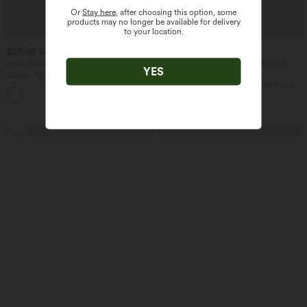
Or
Stay here
, after choosing this option, some
products may no longer be available for delivery
to your location.
$25.95 USD
$22.95 USD
Extra Schnäppchen $23.49 USD
2 Stück -10%, 3 Stück -15%, 4 Stück
YES
-20%
Blusen-Top mit Neckholder und
Schlüssellochausschnitt, plissiert,
Lässiges T-Shirt mit V-Ausschnitt und
+3
ärmellos, abgerundeter Saum
kurzen Ärmeln
Sale