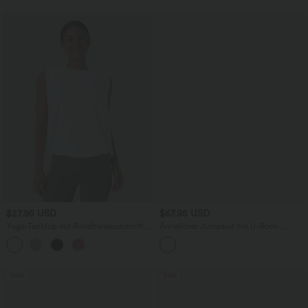
$27.95 USD
$67.95 USD
Yoga-Tanktop mit Rundhalsausschnitt,
Ärmelloser Jumpsuit mit U-Boot-
Rüschen und InstantCool
Ausschnitt, Seitentaschen, seitlichen
+16
Bindebändern, Streifen und InstantCool
- Easy Peezy Edition
Sale
Sale