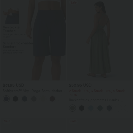
Sale
$31.95 USD
$50.95 USD
Softlyzero™ Airy - Yoga-Bermudashorts
2 Stück -10%, 3 Stück -15%, 4 Stück
mit hohem Bund, mehreren Taschen
-20%
+16
und InstantCool
Rückenfreies, gedrehtes Urlaubs-
Maxikleid mit Seitentaschen und Schlitz
Sale
Sale