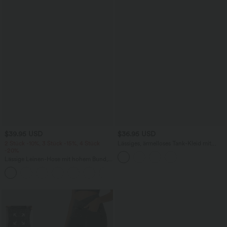
$39.95 USD
$36.95 USD
2 Stück -10%, 3 Stück -15%, 4 Stück
Lässiges, ärmelloses Tank-Kleid mit
-20%
Rundhalsausschnitt und Seitentaschen
Lässige Leinen-Hose mit hohem Bund,
Kordelzug, weitem Bein und Taschen
+5