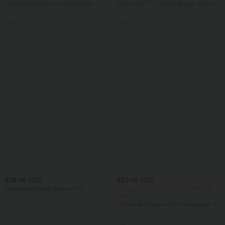
Lässiges Midikleid mit Kordelzug,
Halara Flex™ - Lässige Baggy-Denim-
Schlitz und geschwungenem Saum
Shorts mit hohem Crossover-Bund und
mehreren Taschen
Sale
$28.95 USD
$39.95 USD
Oversized Arbeits-Bluse mit V-
2 Stück -10%, 3 Stück -15%, 4 Stück
Ausschnitt und kurzen Ärmeln -
-20%
+1
knitterfrei
Fließende hosenrock in Leinenoptik mit
mittelhohem Bund, Seitentaschen und
weitem Bein