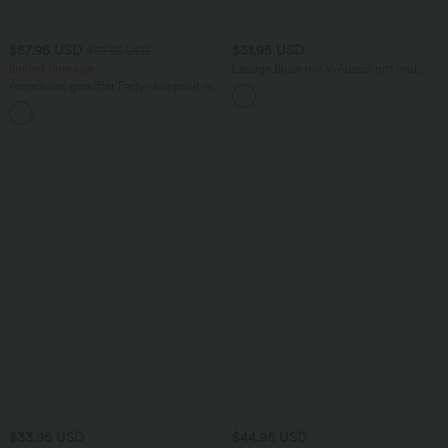
$57.95 USD
$31.95 USD
$67.95 USD
limited time sale
Lässige Bluse mit V-Ausschnitt und
kurzen Puffärmeln
Ärmelloser, geraffter Party-Jumpsuit mit
V-Ausschnitt, Seitentaschen und
+7
unsichtbarem Reißverschluss - pipi-
praktisch
$33.95 USD
$44.95 USD