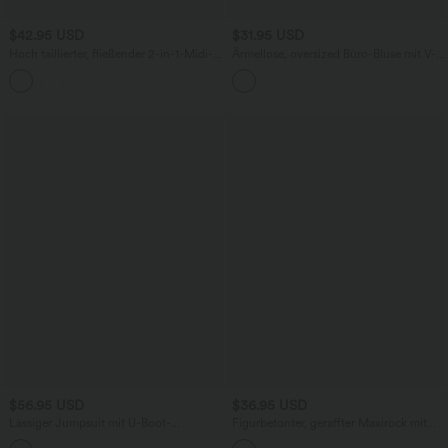
$42.95 USD
$31.95 USD
Hoch taillierter, fließender 2-in-1-Midi-
Ärmellose, oversized Büro-Bluse mit V-
Tanzrock mit Seitentasche
Ausschnitt - knitterfrei
$56.95 USD
$36.95 USD
Lässiger Jumpsuit mit U-Boot-
Figurbetonter, geraffter Maxirock mit
Ausschnitt, Seitentaschen, kurzen
mittelhohem Bund, Streifen,