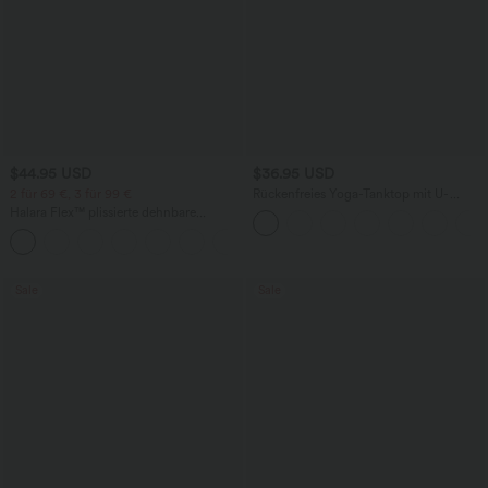
$44.95 USD
$36.95 USD
2 für 69 €, 3 für 99 €
Rückenfreies Yoga-Tanktop mit U-
Ausschnitt, überkreuzten Trägern und
Halara Flex™ plissierte dehnbare
abgerundetem Saum
Stoffhose mit hohem Bund,
+23
Seitentaschen und geradem Bein
Sale
Sale