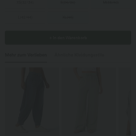
XS
(
32/34
)
S
(
34/36
)
M
(
38/40
)
L
(
42/44
)
XL
(
46
)
+ In den Warenkorb
Mehr zum Verlieben
Ähnliche Kleidungsstile