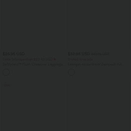
$25.95 USD
$52.95 USD
$61.95 USD
Extra Schnäppchen $23.49 USD
limited time sale
Softlyzero™ Plush Crossover Leggings
Lässiger, rückenfreier Jumpsuit mit
mit Taschen
Seitentaschen
+16
Sale