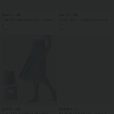
$44.95 USD
$50.95 USD
Geraffter, figurbetonter 2-in-1 Midirock
Halara Flex™ - Lässige, gewaschene
aus Kunstleder mit hohem Bund und
Bermuda-Shorts aus elastischem Strick-
abgerundetem Saum
Denim mit hohem Bund, mehreren
Taschen und Rollsaum
$44.95 USD
$64.95 USD
2-in-1 Midi-Hosenrock mit hohem
Halara Flex™ Barrel-Leg-Jeans aus