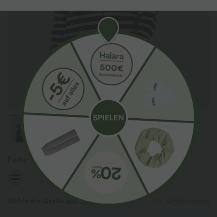
Farbe
Black White Horizontal Stripe
Wähle die Größe aus
(EU)
Größentabelle