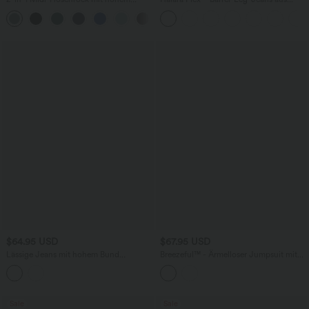
Bund, Seitentaschen, Kordelzug und
elastischem Strick-Denim mit niedrigem
+15
kontrastierendem Netz
Bund, Knopf, Reißverschluss und
mehreren Taschen
$64.95 USD
$67.95 USD
Lässige Jeans mit hohem Bund
Breezeful™ - Ärmelloser Jumpsuit mit
mehreren Taschen und weitem Bein
Seitentaschen - schnelltrocknend, Easy
Peezy Edition
Sale
Sale