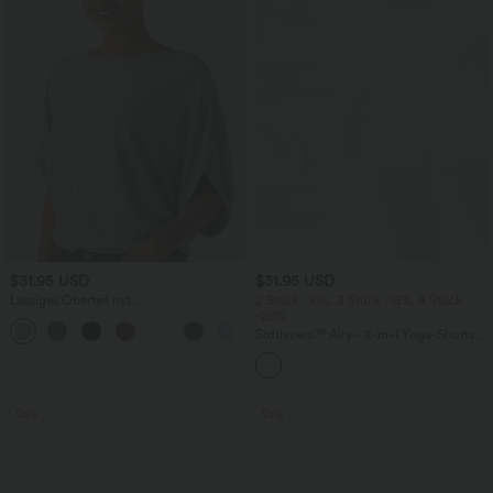
$31.95 USD
$31.95 USD
Lässiges Oberteil mit
2 Stück -10%, 3 Stück -15%, 4 Stück
Rundhalsausschnitt und
-20%
+1
Fledermausärmeln
Softlyzero™ Airy - 2-in-1 Yoga-Shorts
mit superhohem Bund, mehreren
Taschen und InstantCool - 17,78 cm
Sale
Sale