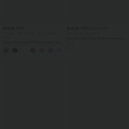
$39.95 USD
$44.95 USD
$48.95 USD
2 Stück -10%, 3 Stück -15%, 4 Stück
2 für 69 €, 3 für 99 €
-20%
Schmal zulaufende Golfhose aus Krepp
Halara UltraSculpt™ Rückenfreies Lauf-
mit hohem Bund und Seitentaschen
Tanktop mit U-Ausschnitt und
+11
überkreuztem, abgerundetem Saum