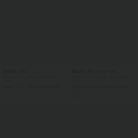
$33.95 USD
$42.95 USD
$50.95 USD
2 Stück -10%, 3 Stück -15%, 4 Stück
2 Stück -10%, 3 Stück -15%, 4 Stück
-20%
-20%
Halara Flex™ - Schmal zulaufende
Jumpsuit mit V-Ausschnitt, kurzen
Bürohose mit hohem Bund,
Ärmeln, plissierten Seitentaschen und
+8
Seitentaschen und Waffelstoff
weitem Bein, fließendem Waffelmuster
Sale