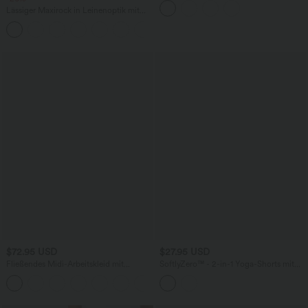
und Rüschensaum
Lässiger Maxirock in Leinenoptik mit
hohem Bund und Kordelzug
$72.95 USD
$27.95 USD
Fließendes Midi-Arbeitskleid mit
SoftlyZero™ - 2-in-1 Yoga-Shorts mit
Seitentaschen, Fledermausärmeln und
hohem Crossover-Bund, mehreren
Bauchkontrolle
Taschen und Ösen - schnelltrocknend,
7,6 cm