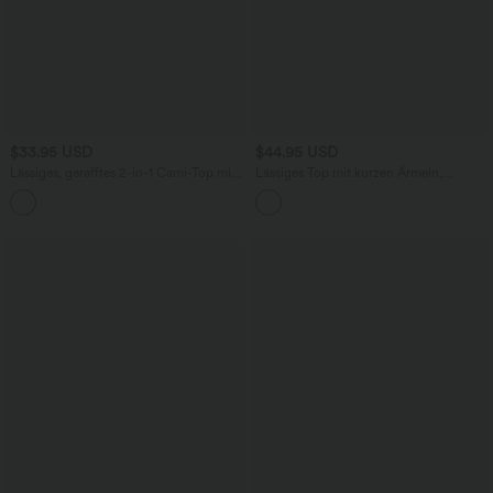
$33.95 USD
$44.95 USD
Lässiges, gerafftes 2-in-1 Cami-Top mit
Lässiges Top mit kurzen Ärmeln,
verstellbaren Trägern und integriertem
integriertem BH, One-Shoulder-Design,
BH
Polka-Dots und abgerundetem Saum