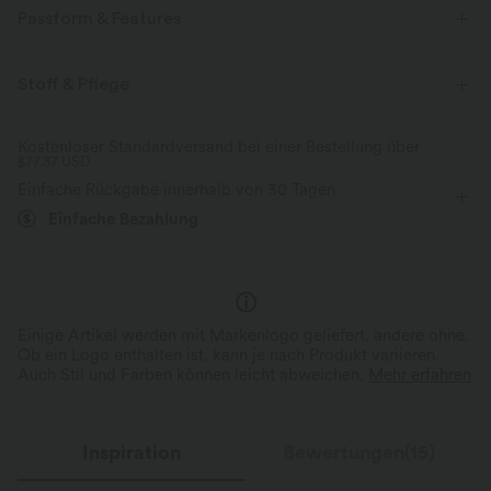
Passform & Features
Für: Arbeit, Pendeln und Freizeitaktivitäten
Rundhalsausschnitt
Stoff & Pflege
langärmlig
Vier-Wege-Stretch
Strickjacken
Kostenloser Standardversand bei einer Bestellung über
$77.37 USD
Einfache Rückgabe innerhalb von 30 Tagen
Einfache Bezahlung
Einige Artikel werden mit Markenlogo geliefert, andere ohne.
Ob ein Logo enthalten ist, kann je nach Produkt variieren.
Auch Stil und Farben können leicht abweichen.
Mehr erfahren
Inspiration
Bewertungen(15)