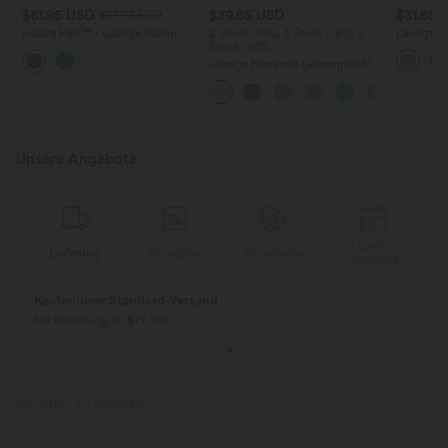
$61.95 USD
$39.95 USD
$31.95 
$67.95 USD
Halara Flex™ - Lässige Ballon-
2 Stück -10%, 3 Stück -15%, 4
Lässiges 
Joggers aus Denim mit
Stück -20%
Rundhals
mittelhohem Bund und
Flederma
Lässige Hose mit Leinengefühl,
mehreren Taschen
hoher Taille, Kordelzug an der
Seite und weitem Bein
Unsere Angebote
Gratis
g
Rückgabe
Gutscheine
Lieferung
Geschenk
Gratis Rückgabe
Einfache Rückg
nur für Neukunden in Deutschland
innerhalb 30 Tage
PRODUKT ID: 02863371