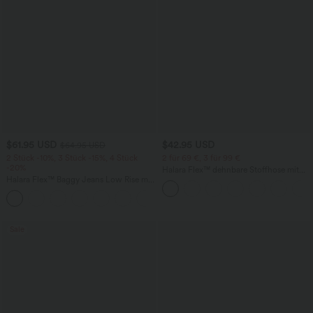
$61.95 USD
$42.95 USD
$64.95 USD
2 Stück -10%, 3 Stück -15%, 4 Stück
2 für 69 €, 3 für 99 €
-20%
Halara Flex™ dehnbare Stoffhose mit
Halara Flex™ Baggy Jeans Low Rise mit
hohem Bund, Waffelmuster,
Knopf und Reißverschluss, mehreren
Seitentaschen und weitem Bein
+5
Taschen, weitem Bein
Sale