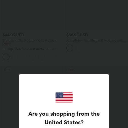
$44.95 USD
$56.95 USD
2 Stück -10%, 3 Stück -15%, 4 Stück
Ärmelloses Midikleid mit V-Ausschnitt,
-20%
Seitentaschen und Reißverschluss
Lässige Cordhose mit mittelhohem
Bund, Reißverschluss und Seitentaschen
+7
Sale
Sale
Are you shopping from the
United States
?