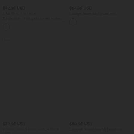
$42.95 USD
$64.95 USD
2 für 69 €, 3 für 99 €
Lässige Jeans aus Lyocell mit
mittelhohem Bund, mehreren Taschen
DayStretch - Lässige Hose mit hohem
und Kordelzug
Bund, Seitentaschen und Barrel-Leg
+5
Sale
$39.95 USD
$50.95 USD
2 Stück -10%, 3 Stück -15%, 4 Stück
Lässiges, ärmelloses Midikleid mit
-20%
Rundhalsausschnitt, integriertem BH