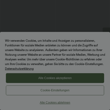
DREH & GEWINNE!
Wir verwenden Cookies, um Inhalte und Anzeigen zu personalisieren,
Funktionen für soziale Medien anbieten zu können und die Zugriffe auf
unsere Website zu analysieren. Außerdem geben wir Informationen zu Ihrer
Nutzung unserer Website an unsere Partner für soziale Medien, Werbung und
Analysen weiter. Um mehr über unsere Cookie-Richtlinien zu erfahren oder
um Ihre Cookies zu verwalten, gehen Sie bitte zu den Cookie-Einstellungen.
$44.95 USD
$53.95 USD
$50.95 USD
Datenschutzerklärung
2 Stück -10%, 3 Stück -15%, 4 Stück
2 Stück -10%, 3 Stück -15%, 4 Stück
-20%
-20%
Alle Cookies akzeptieren
Halara Flex™ - Lässige Capri-Jeans mit
Halara Flex™ Midi-Jeansrock mit
hohem Bund, mehreren Taschen und
hohem Bund, mehreren Taschen und
geschlitztem Saum - slim
legerem Schnitt, figurbetonter,
verwaschener Rock
Cookie-Einstellungen
Alle Cookies ablehnen
Hosen & Jogginghosen