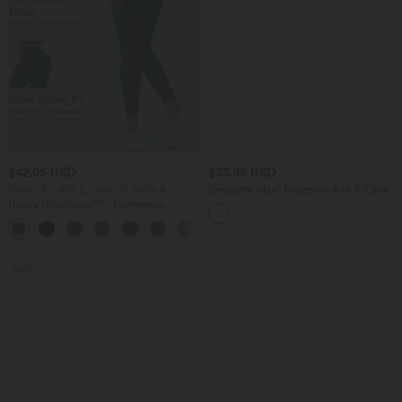
$42.95 USD
$33.95 USD
Nimm 3, zahle 2; nimm 6, zahle 4
Gerippter Maxi-Freizeitrock in A-Linie
mit hohem Bund und Schlitzsaum
Halara UltraSculpt™ - Formende
Workout-Leggings mit hohem Bund,
+13
Seitentaschen, Booty-Scrunch und
Bauchkontrolle
Sale