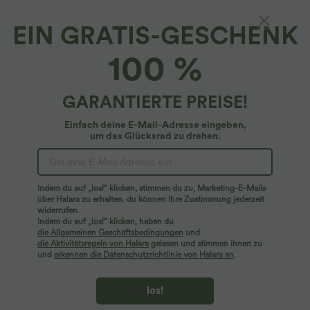
EIN GRATIS-GESCHENK
Strickjacke mit Streifenmuster und Farbblock
100 %
4.9
(
15
)
$44.95 USD
GARANTIERTE PREISE!
Einfach deine E-Mail-Adresse eingeben,
um das Glücksrad zu drehen.
Indem du auf „los!“ klicken, stimmen du zu, Marketing-E-Mails
über Halara zu erhalten. du können Ihre Zustimmung jederzeit
widerrufen.
Indem du auf „los!“ klicken, haben du
die Allgemeinen Geschäftsbedingungen
und
die Aktivitätsregeln von Halara
gelesen und stimmen ihnen zu
und
erkennen die Datenschutzrichtlinie von Halara an
.
los!