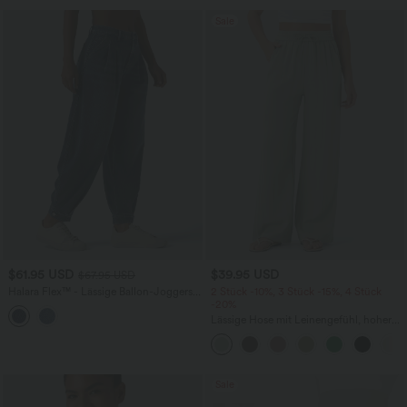
Sale
$61.95 USD
$39.95 USD
$67.95 USD
Halara Flex™ - Lässige Ballon-Joggers
2 Stück -10%, 3 Stück -15%, 4 Stück
aus Denim mit mittelhohem Bund und
-20%
mehreren Taschen
Lässige Hose mit Leinengefühl, hoher
Taille, Kordelzug an der Seite und
weitem Bein
Sale