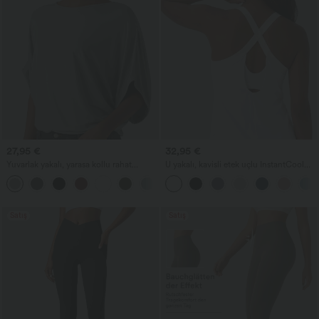
27,95 €
32,95 €
Yuvarlak yakalı, yarasa kollu rahat
U yakalı, kavisli etek uçlu InstantCool
günlük bluz
yoga atlet - UPF50+
+1
Satış
Satış