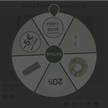
Daha Fazla Seveceğiniz
Satış
54,95 €
34,95 €
59,95 €
Halara Flex™ orta bel, kot kumaşından
2 adet -%10, 3 adet -%15, 4 adet -%20
günlük cepli balon jogger pantolon
indirim
Yüksek belli, bağcıklı, cepli, geniş paça,
bol kesim, günlük keten hissi veren
pantolon