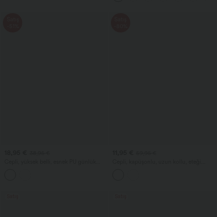
Satış
Satış
-51%
-80%
18,95 €
11,95 €
38,95 €
59,95 €
Cepli, yüksek belli, esnek PU günlük
Cepli, kapüşonlu, uzun kollu, eteği
şortlar
fırfırlı antrenman ceketi — UPF40+
Satış
Satış