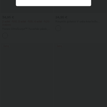
34,95 €
24,95 €
2 adet -%10, 3 adet -%15, 4 adet -%20
Kırışıklık giderici V-yaka kısa kollu
indirim
oversize iş bluz
Halara UltraSculpt™ Yuvarlak yakalı,
kavisli etek uçlu antrenman atlet
+11
Satış
Satış