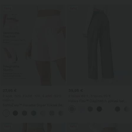
Satış
Satış
27,95 €
39,95 €
2 adet -%10, 3 adet -%15, 4 adet -%20
2 tanesi 69 €, 3 tanesi 99 €
indirim
Halara Flex™ DayStretch yüksek bel,
SoftlyZero™ Havadar Süper Yüksek Bel
cepli düz paça iş pantolonu
2'si 1 Arada InstantCool yoga şortu, 7"
+23
cepli
Satış
Satış