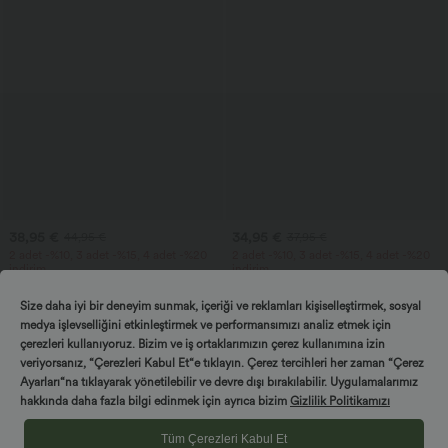
38,95 €
34,95 €
44,95 €
37,95 €
2 adet -%10, 3 adet -%15, 4 adet -%20
2 adet -%10, 3 adet -%15, 4 adet -%20
indirim
indirim
V yakalı kısa kollu yan cepli geniş paçalı
Yüksek bel, fermuarlı cepli kısa paça
dökümlü waffle kumaşlı günlük tulum.
keten görünümlü pantolon
Size daha iyi bir deneyim sunmak, içeriği ve reklamları kişiselleştirmek, sosyal
+5
medya işlevselliğini etkinleştirmek ve performansımızı analiz etmek için
çerezleri kullanıyoruz. Bizim ve iş ortaklarımızın çerez kullanımına izin
Satış
veriyorsanız, “Çerezleri Kabul Et“e tıklayın. Çerez tercihleri her zaman “Çerez
Ayarları“na tıklayarak yönetilebilir ve devre dışı bırakılabilir. Uygulamalarımız
hakkında daha fazla bilgi edinmek için ayrıca bizim
Gizlilik Politikamızı
Tüm Çerezleri Kabul Et