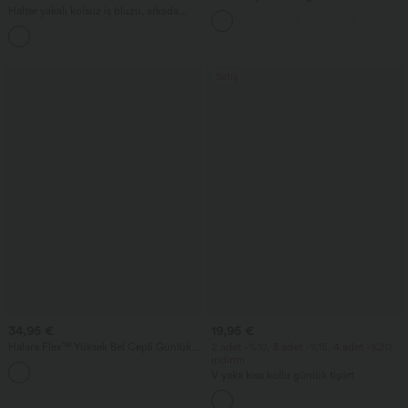
dokunuşlu yoga atlet - UPF50+
Halter yakalı kolsuz iş bluzu, arkada
anahtar deliği detayı ve kavisli etek ucu
+3
Satış
34,95 €
19,95 €
Halara Flex™ Yüksek Bel Cepli Günlük
2 adet -%10, 3 adet -%15, 4 adet -%20
Denim Tayt
indirim
V yaka kısa kollu günlük tişört