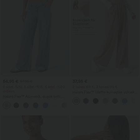
54,95 €
37,95 €
57,95 €
2 adet -%10, 3 adet -%15, 4 adet -%20
2 tanesi 69 €, 3 tanesi 99 €
indirim
Halara Flex™ Waffle kumaştan yüksek
Halara Flex™ Asimetrik, düşük belli,
bel, cepli, geniş paça iş pantolonları
fermuarlı cepli, bol geniş paça, yıkanmış
+5
günlük kot pantolon