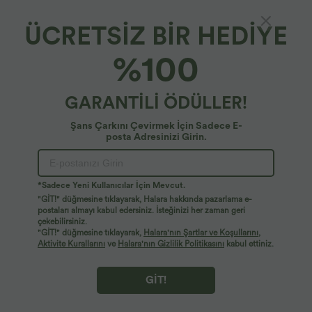
ÜCRETSİZ BİR HEDİYE
%100
GARANTİLİ ÖDÜLLER!
Şans Çarkını Çevirmek İçin Sadece E-
posta Adresinizi Girin.
Ups!
Aradığınız sayfayı bulamıyoruz.
*Sadece Yeni Kullanıcılar İçin Mevcut.
"GİT!" düğmesine tıklayarak, Halara hakkında pazarlama e-
postaları almayı kabul edersiniz. İsteğinizi her zaman geri
çekebilirsiniz.
Daha Fazla Alışveriş Yap
"GİT!" düğmesine tıklayarak,
Halara'nın Şartlar ve Koşullarını
,
Aktivite Kurallarını
ve
Halara'nın Gizlilik Politikasını
kabul ettiniz.
GİT!