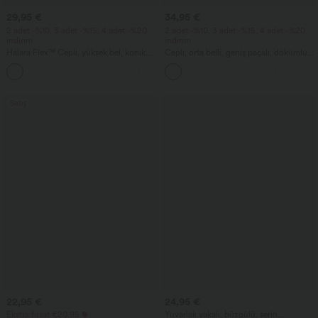
29,95 €
34,95 €
2 adet -%10, 3 adet -%15, 4 adet -%20
2 adet -%10, 3 adet -%15, 4 adet -%20
indirim
indirim
Halara Flex™ Cepli, yüksek bel, konik
Cepli, orta belli, geniş paçalı, dökümlü
kesimli waffle iş pantolonu
keten görünümlü pantolon
+8
Satış
22,95 €
24,95 €
Ekstra fırsat €20.95
Yuvarlak yakalı, büzgülü, serin