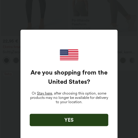
22,95 €
29,95 €
32,95 €
Ekstra fırsat €20.95
3 al, 2 öde; 6 al, 4 öde
SoftlyZero™ Cepli düz çapraz bel tayt
Halara UltraSculpt™ Yüksek bel, karın
kontrolü sağlayan, cepli şekillendirici
+16
antrenman taytı
Are you shopping from the
Satış
United States
?
Or
Stay here
, after choosing this option, some
products may no longer be available for delivery
to your location.
YES