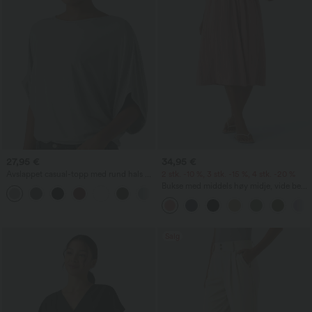
27,95 €
34,95 €
Avslappet casual-topp med rund hals og
2 stk. -10 %, 3 stk. -15 %, 4 stk. -20 %
flaggermusermer
Bukse med middels høy midje, vide ben,
+1
luftig linlignende følelse og lomme
Salg