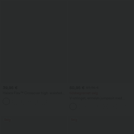
39,95 €
50,95 €
59,95 €
Halara Flex™ Crossover high-waisted
tidsbegrenset salg
denim Bermuda-shorts med magestøtte,
V-utringet, ermeløs jumpsuit med
avslappet baggy-passform og lommer
rynkedetaljer og lomme – Easy Peezy
Salg
Salg