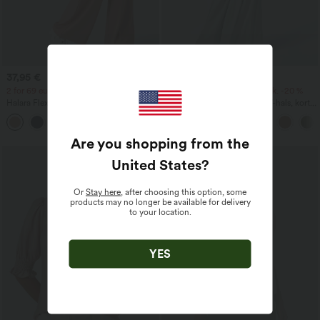
37,95 €
38,95 €
44,95 €
2 for 69 euro, 3 for 99 euro
2 stk. -10 %, 3 stk. -15 %, 4 stk. -20 %
Halara Flex™ arbeidsbukse med høy
Avslappet buksedrakt med V-hals, korte
midje i vaffelstrikk, med lommer og vide
ermer, sidelommer, vide ben og luftig
+20
ben
vaffelstruktur
Are you shopping from the
United States
?
Or
Stay here
, after choosing this option, some
products may no longer be available for delivery
to your location.
YES