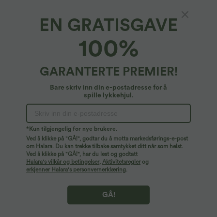
EN GRATISGAVE
100%
GARANTERTE PREMIER!
Bare skriv inn din e-postadresse for å
spille lykkehjul.
Ops!
Vi kan ikke finne siden du leter etter.
*Kun tilgjengelig for nye brukere.
Ved å klikke på "GÅ!", godtar du å motta markedsførings-e-post
om Halara. Du kan trekke tilbake samtykket ditt når som helst.
Ved å klikke på "GÅ!", har du lest og godtatt
Handle mer
Halara's vilkår og betingelser
,
Aktivitetsregler
og
erkjenner Halara's personvernerklæring
.
GÅ!