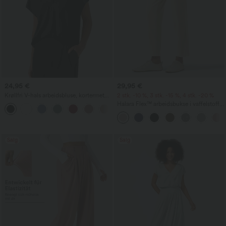
24,95 €
29,95 €
Krøllfri V-hals arbeidsbluse, kortermet
2 stk. -10 %, 3 stk. -15 %, 4 stk. -20 %
og oversized
Halara Flex™ arbeidsbukse i vaffelstoff
+1
med høy midje, avsmalnende ben og
lommer
Salg
Salg