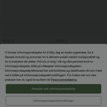
49,95 €
39,95 €
Ermeløs midi arbeidskjole med V-hals,
2 stk. -10 %, 3 stk. -15 %, 4 stk. -20 %
2-veis glidelås og lommer
Cordbukse med middels livhøyde og
glidelåslomme – avslappet fritidsbukse
Vi bruker informasjonskapsler for å tilby deg en bedre opplevelse, for å
tilpasse innhold og annonser, for å aktivere sosiale medier-funksjonalitet og
for å analysere vår ytelse. Hvis du er enig i vår og våre partnere bruk av
informasjonskapsler, klikk på «Aksepter informasjonskapsler».
Informasjonskapselpreferanser kan administreres og deaktiveres når som helst
ved å klikke på «Informasjonskapselinnstillinger». For å lære mer om våre
praksiser kan du også konsultere vår
Personvernerklæring
Aksepter alle informasjonskapsler
Informasjonskapselinnstillinger