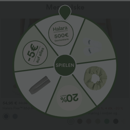
Mer å elske
Salg
54,95 €
34,95 €
59,95 €
Halara Flex™ Mid-Rise denim –
2 stk. -10 %, 3 stk. -15 %, 4 stk. -20 %
avslappede ballong-joggebukser med
Høyt liv med snøring i midjen og
lommer
lommer, vide, baggy og avslappede
bukser med linfølelse