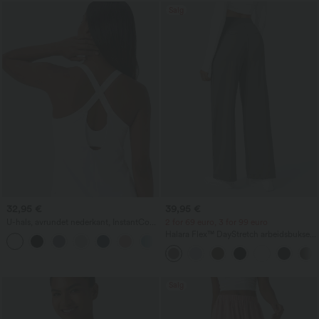
Salg
32,95 €
39,95 €
U-hals, avrundet nederkant, InstantCool
2 for 69 euro, 3 for 99 euro
yogatopp – UPF50+
Halara Flex™ DayStretch arbeidsbukser
med høy midje, lommer og rette ben
Salg