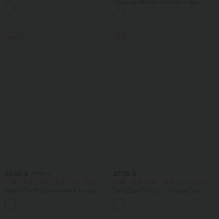
buet, splittet nederkant
Crepe-golfbukse med høy midje,
avsmalnende ben og lommer
Salg
Salg
54,95 €
27,95 €
57,95 €
2 stk. -10 %, 3 stk. -15 %, 4 stk. -20 %
2 stk. -10 %, 3 stk. -15 %, 4 stk. -20 %
Halara Flex™ Asymmetrisk low-rise
SoftlyZero™ Airy 2-i-1 InstantCool
jeans med glidelåslommer, baggy-stil,
yogashorts 7" med lommer og superhøy
+5
vide ben, vasket, avslappet
midje