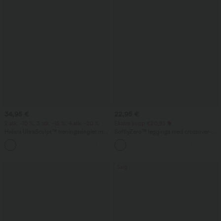
34,95 €
22,95 €
2 stk. -10 %, 3 stk. -15 %, 4 stk. -20 %
Ekstra kupp €20,95
Halara UltraSculpt™ treningssinglet med
SoftlyZero™ leggings med crossover-
rund hals og buet nederkant
linning og lomme, ensfarget
+11
Salg