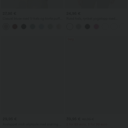
27,95 €
24,95 €
Casual bluse med V-hals og korte puff-
Rund hals, rynket yogatopp med
ermer
kjølende materiale – UPF50+
Salg
29,95 €
39,95 €
42,95 €
Avslappet midi-slipkjole med snøring og
2 for 69 euro, 3 for 99 euro