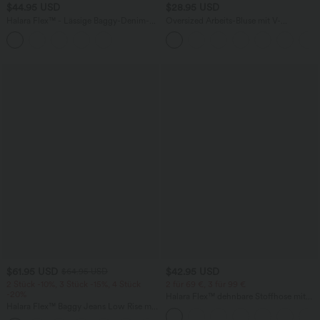
$44.95 USD
$28.95 USD
Halara Flex™ - Lässige Baggy-Denim-
Oversized Arbeits-Bluse mit V-
Shorts mit hohem Crossover-Bund und
Ausschnitt und kurzen Ärmeln -
mehreren Taschen
knitterfrei
$61.95 USD
$42.95 USD
$64.95 USD
2 Stück -10%, 3 Stück -15%, 4 Stück
2 für 69 €, 3 für 99 €
-20%
Halara Flex™ dehnbare Stoffhose mit
Halara Flex™ Baggy Jeans Low Rise mit
hohem Bund, Waffelmuster,
Knopf und Reißverschluss, mehreren
Seitentaschen und weitem Bein