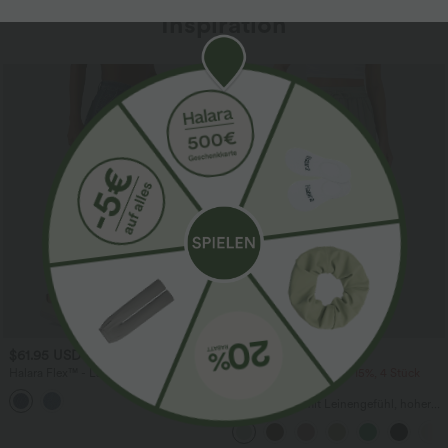
Inspiration
$61.95 USD
$39.95 USD
$67.95 USD
Halara Flex™ - Lässige Ballon-Joggers
2 Stück -10%, 3 Stück -15%, 4 Stück
aus Denim mit mittelhohem Bund und
-20%
mehreren Taschen
Lässige Hose mit Leinengefühl, hoher
Taille, Kordelzug an der Seite und
weitem Bein