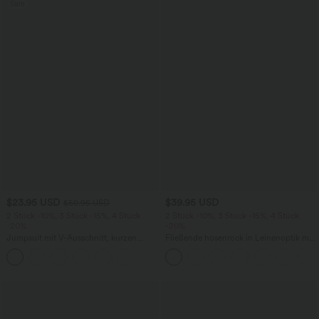
Sale
$23.95 USD
$39.95 USD
$50.95 USD
2 Stück -10%, 3 Stück -15%, 4 Stück
2 Stück -10%, 3 Stück -15%, 4 Stück
-20%
-20%
Jumpsuit mit V-Ausschnitt, kurzen
Fließende hosenrock in Leinenoptik mit
Ärmeln, plissierten Seitentaschen und
mittelhohem Bund, Seitentaschen und
+5
weitem Bein, fließendem Waffelmuster
weitem Bein