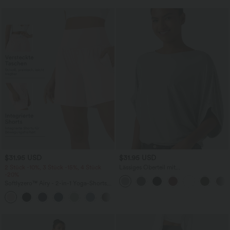
$31.95 USD
$31.95 USD
2 Stück -10%, 3 Stück -15%, 4 Stück
Lässiges Oberteil mit
-20%
Rundhalsausschnitt und
Fledermausärmeln
Softlyzero™ Airy - 2-in-1 Yoga-Shorts
mit superhohem Bund, mehreren
+23
Taschen und InstantCool - 17,78 cm