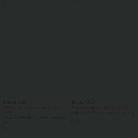
+5
Taschen, weitem Bein
$39.95 USD
$25.95 USD
2 Stück -10%, 3 Stück -15%, 4 Stück
Extra Schnäppchen $23.49 USD
-20%
Softlyzero™ Plush Crossover Leggings
Halara UltraSculpt™ Rückenfreies Lauf-
mit Taschen
Tanktop mit U-Ausschnitt und
+11
überkreuztem, abgerundetem Saum