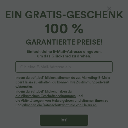
EIN GRATIS-GESCHENK
100 %
GARANTIERTE PREISE!
Einfach deine E-Mail-Adresse eingeben,
um das Glücksrad zu drehen.
Hoppla!
Wir können die von Ihnen gesuchte Seite nicht
Indem du auf „los!“ klicken, stimmen du zu, Marketing-E-Mails
finden.
über Halara zu erhalten. du können Ihre Zustimmung jederzeit
widerrufen.
Indem du auf „los!“ klicken, haben du
Mehr einkaufen
die Allgemeinen Geschäftsbedingungen
und
die Aktivitätsregeln von Halara
gelesen und stimmen ihnen zu
und
erkennen die Datenschutzrichtlinie von Halara an
.
los!