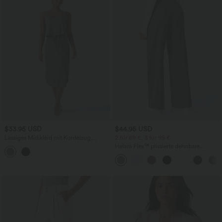
$33.95 USD
$44.95 USD
Lässiges Midikleid mit Kordelzug,
2 für 69 €, 3 für 99 €
Schlitz und geschwungenem Saum
Halara Flex™ plissierte dehnbare
Stoffhose mit hohem Bund,
Seitentaschen und geradem Bein