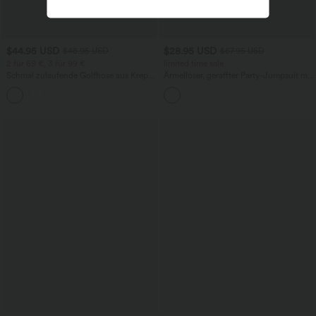
$44.95 USD
$28.95 USD
$48.95 USD
$67.95 USD
2 für 69 €, 3 für 99 €
limited time sale
Schmal zulaufende Golfhose aus Krepp
Ärmelloser, geraffter Party-Jumpsuit mit
mit hohem Bund und Seitentaschen
V-Ausschnitt, Seitentaschen und
unsichtbarem Reißverschluss - pipi-
praktisch