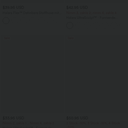
$39.95 USD
$42.95 USD
Halara Flex™ Dehnbare Stoffhose mit
Nimm 3, zahle 2; nimm 6, zahle 4
hohem Bund und Seitentasche hinten
Halara UltraSculpt™ - Formende
+13
Workout-Leggings mit hohem Bund,
Seitentaschen, Booty-Scrunch und
Bauchkontrolle
Sale
Sale
$33.95 USD
$50.95 USD
Nimm 2, zahle 1；Nimm 4, zahle 2
2 Stück -10%, 3 Stück -15%, 4 Stück
-20%