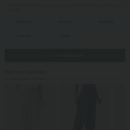
100%
der Kundinnen sagen, dass dieses Produkt größengerecht
ausfällt.
XS
(
32/34
)
S
(
34/36
)
M
(
38/40
)
L
(
42/44
)
XL
(
46
)
+ In den Warenkorb
Mehr zum Verlieben