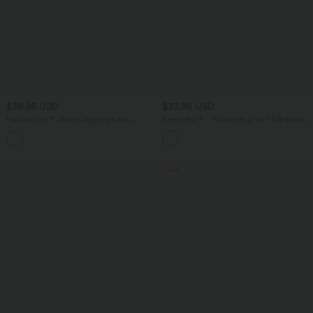
$39.95 USD
$33.95 USD
Halara Flex™ Jeans Jeggings aus
Breezeful™ - Plissierter 2-in-1 Minirock
elastischem Strick-Denim mit hohem
mit hohem Bund, Taschen und
Bund und Gesäßtaschen
asymmetrischem Saum -
schnelltrocknend, extralang
Sale