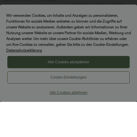
Halara UltraSculpt™ - Formende
Workout-Leggings mit hohem Bund,
Rückenfreies, gedrehtes Urlaubs-
+11
Seitentaschen und Bauchkontrolle - 12,7
Maxikleid mit Seitentaschen und Schlitz
cm
Wir verwenden Cookies, um Inhalte und Anzeigen zu personalisieren,
Funktionen für soziale Medien anbieten zu können und die Zugriffe auf
unsere Website zu analysieren. Außerdem geben wir Informationen zu Ihrer
Nutzung unserer Website an unsere Partner für soziale Medien, Werbung und
Analysen weiter. Um mehr über unsere Cookie-Richtlinien zu erfahren oder
um Ihre Cookies zu verwalten, gehen Sie bitte zu den Cookie-Einstellungen.
Datenschutzerklärung
Alle Cookies akzeptieren
Cookie-Einstellungen
Alle Cookies ablehnen
$44.95 USD
$33.95 USD
Halara Flex™ - Lässige Baggy-Denim-
Lässiges, gerafftes 2-in-1 Cami-Top mit
Shorts mit hohem Crossover-Bund und
verstellbaren Trägern und integriertem
mehreren Taschen
BH