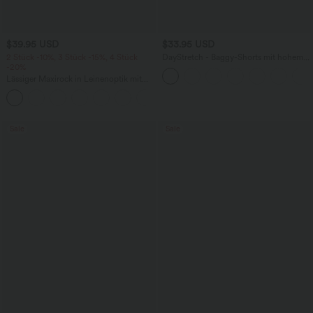
$39.95 USD
$33.95 USD
2 Stück -10%, 3 Stück -15%, 4 Stück
DayStretch - Baggy-Shorts mit hohem
-20%
Bund und Seitentaschen - 17,8 cm
Lässiger Maxirock in Leinenoptik mit
hohem Bund und Kordelzug
Sale
Sale