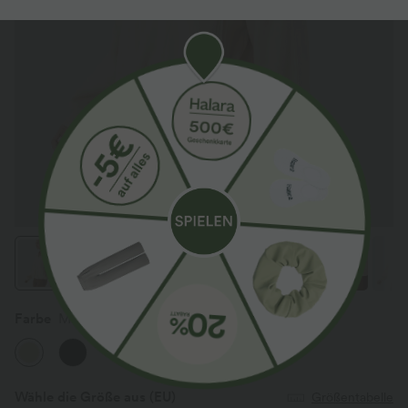
Farbe
Macadamia
Wähle die Größe aus
(EU)
Größentabelle