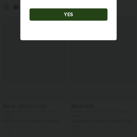
Seitentaschen - leinenähnliches Material
Tanktop mit U-Ausschnitt und
+7
überkreuztem, abgerundetem Saum
YES
Sale
Sale
$42.95 USD
$39.95 USD
$50.95 USD
2 Stück -10%, 3 Stück -15%, 4 Stück
2 Stück -10%, 3 Stück -15%, 4 Stück
-20%
-20%
Jumpsuit mit V-Ausschnitt, kurzen
Lässige Leinen-Hose mit hohem Bund,
Ärmeln, plissierten Seitentaschen und
Kordelzug, weitem Bein und Taschen
+5
weitem Bein, fließendem Waffelmuster