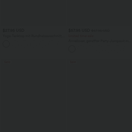
$27.95 USD
$57.95 USD
$67.95 USD
Yoga-Tanktop mit Rundhalsausschnitt,
limited time sale
Rüschen und InstantCool
Ärmelloser, geraffter Party-Jumpsuit mit
+16
V-Ausschnitt, Seitentaschen und
unsichtbarem Reißverschluss - pipi-
praktisch
Sale
Sale