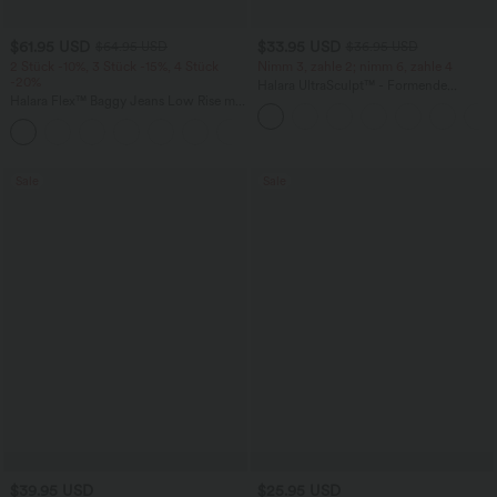
$61.95 USD
$33.95 USD
$64.95 USD
$36.95 USD
2 Stück -10%, 3 Stück -15%, 4 Stück
Nimm 3, zahle 2; nimm 6, zahle 4
-20%
Halara UltraSculpt™ - Formende
Halara Flex™ Baggy Jeans Low Rise mit
Workout-Leggings mit hohem Bund,
Knopf und Reißverschluss, mehreren
Seitentaschen und Bauchkontrolle
+5
Taschen, weitem Bein
Sale
Sale
$39.95 USD
$25.95 USD