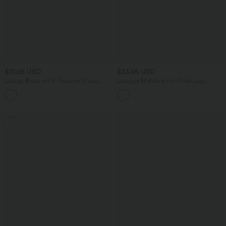
$31.95 USD
$33.95 USD
Lässige Bluse mit V-Ausschnitt und
Lässiges Midikleid mit Kordelzug,
kurzen Puffärmeln
Schlitz und geschwungenem Saum
Sale