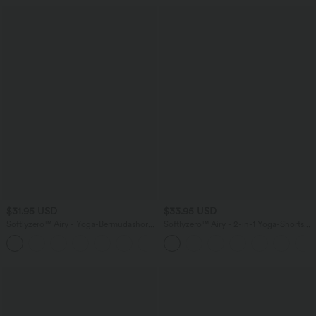
$31.95 USD
$33.95 USD
Softlyzero™ Airy - Yoga-Bermudashorts
Softlyzero™ Airy - 2-in-1 Yoga-Shorts
mit hohem Bund, mehreren Taschen
mit superhohem Bund, mehreren
+16
und InstantCool
Taschen und InstantCool - 22,9 cm