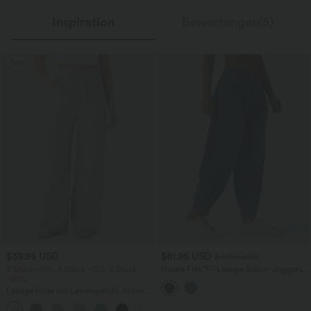
Inspiration
Bewertungen(5)
Sale
$39.95 USD
$61.95 USD
$67.95 USD
2 Stück -10%, 3 Stück -15%, 4 Stück
Halara Flex™ - Lässige Ballon-Joggers
-20%
aus Denim mit mittelhohem Bund und
mehreren Taschen
Lässige Hose mit Leinengefühl, hoher
Taille, Kordelzug an der Seite und
+15
weitem Bein