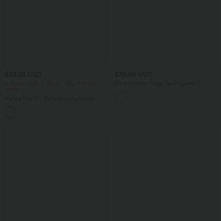
$33.95 USD
$36.95 USD
2 Stück -10%, 3 Stück -15%, 4 Stück
Rückenfreies Yoga-Tanktop mit U-
-20%
Ausschnitt, überkreuzten Trägern und
abgerundetem Saum
Halara Flex™ - Schmal zulaufende
Bürohose mit hohem Bund,
+8
Seitentaschen und Waffelstoff