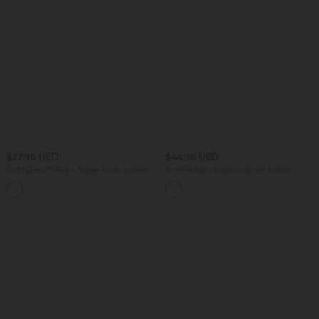
$27.95 USD
$44.95 USD
SoftlyZero™ Airy - Super hoch taillierte
2-in-1 Midi-Hosenrock mit hohem
2-in-1-Yoga-Shorts mit Gesäßtasche
Bund, Seitentaschen, Kordelzug und
+20
und Seitentasche-längere Länge
kontrastierendem Netz