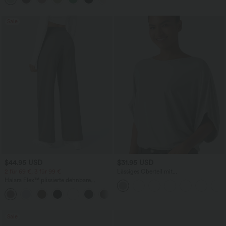
Sale
$44.95 USD
$31.95 USD
2 für 69 €, 3 für 99 €
Lässiges Oberteil mit
Rundhalsausschnitt und
Halara Flex™ plissierte dehnbare
Fledermausärmeln
Stoffhose mit hohem Bund,
+23
Seitentaschen und geradem Bein
Sale