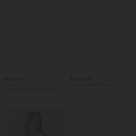
$42.95 USD
$28.95 USD
2 für 69 €, 3 für 99 €
Oversized Arbeits-Bluse mit V-
Ausschnitt und kurzen Ärmeln -
Halara Flex™ dehnbare Stoffhose mit
knitterfrei
hohem Bund, Waffelmuster,
+20
Seitentaschen und weitem Bein
Sale
Sale