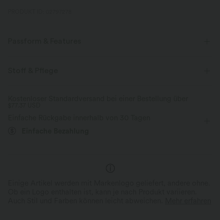
PRODUKT ID: 02797278
Passform & Features
Lockere Passform
Seitentaschen
verstellbarer Saum
Stoff & Pflege
Halb-Reißverschluss
Raglanärmel
halber Reißverschluss
Kostenloser Standardversand bei einer Bestellung über
$77.37 USD
Reißverschluss
Wandern
hüftlang
langärmlig
Einfache Rückgabe innerhalb von 30 Tagen
Mittlerer Support
Einfache Bezahlung
Einige Artikel werden mit Markenlogo geliefert, andere ohne.
Ob ein Logo enthalten ist, kann je nach Produkt variieren.
Auch Stil und Farben können leicht abweichen.
Mehr erfahren