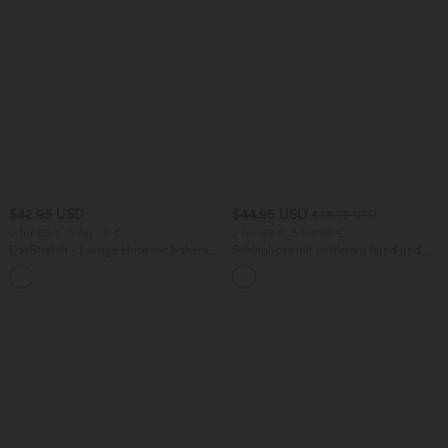
$42.95 USD
$44.95 USD
$48.95 USD
2 für 69 €, 3 für 99 €
2 für 69 €, 3 für 99 €
DayStretch - Lässige Hose mit hohem
Schlaghose mit mittlerem Bund und
Bund, Seitentaschen und Barrel-Leg
seitlichen Reißverschlusstaschen
+5