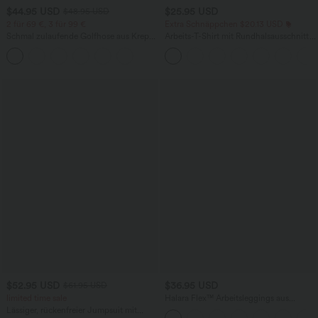
$44.95 USD
$25.95 USD
$48.95 USD
2 für 69 €, 3 für 99 €
Extra Schnäppchen $20.13 USD
Schmal zulaufende Golfhose aus Krepp
Arbeits-T-Shirt mit Rundhalsausschnitt
mit hohem Bund und Seitentaschen
und kurzen Fledermausärmeln
$52.95 USD
$36.95 USD
$61.95 USD
limited time sale
Halara Flex™ Arbeitsleggings aus
elastischem Strick-Denim mit hohem
Lässiger, rückenfreier Jumpsuit mit