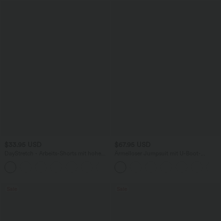
$33.95 USD
$67.95 USD
DayStretch - Arbeits-Shorts mit hohem
Ärmelloser Jumpsuit mit U-Boot-
Bund, Seitentaschen und weitem Bein
Ausschnitt, Seitentaschen, seitlichen
+11
Bindebändern, Streifen und InstantCool
- Easy Peezy Edition
Sale
Sale