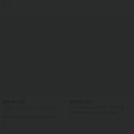
Bund und mehreren Taschen
Seitentaschen
+10
Sale
Sale
$48.95 USD
$27.95 USD
2 Stück -10%, 3 Stück -15%, 4 Stück
Extra Schnäppchen $25.73 USD
-20%
Gerafftes Yoga-Sport-Top mit
Ärmelloses, gerafftes Midikleid mit
Rundhalsausschnitt und kurzen Ärmeln
eckigem Ausschnitt, integriertem BH
- UPF50+
und überkreuztem Rückendesign