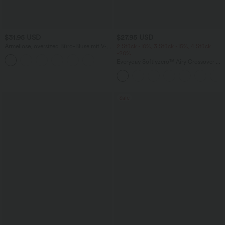
$31.95 USD
$27.95 USD
Ärmellose, oversized Büro-Bluse mit V-
2 Stück -10%, 3 Stück -15%, 4 Stück
Ausschnitt - knitterfrei
-20%
Everyday Softlyzero™ Airy Crossover 2-
in-1-Mini-Tennisrock mit Seitentaschen-
Lucid
Sale