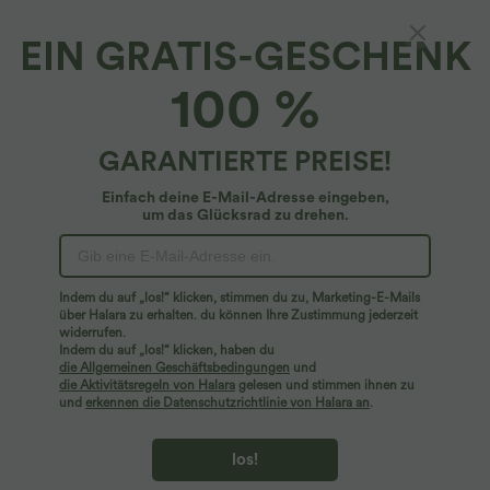
EIN GRATIS-GESCHENK
Entspanntes Fleece-Sweatshirt mit
100 %
Seitentaschen, Kordelzug, langen Ärmeln,
halbem Reißverschluss und Kragen
5
(
5
)
GARANTIERTE PREISE!
$50.95 USD
Einfach deine E-Mail-Adresse eingeben,
um das Glücksrad zu drehen.
Indem du auf „los!“ klicken, stimmen du zu, Marketing-E-Mails
über Halara zu erhalten. du können Ihre Zustimmung jederzeit
widerrufen.
Indem du auf „los!“ klicken, haben du
die Allgemeinen Geschäftsbedingungen
und
die Aktivitätsregeln von Halara
gelesen und stimmen ihnen zu
und
erkennen die Datenschutzrichtlinie von Halara an
.
los!