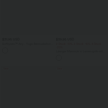
$31.95 USD
$39.95 USD
Softlyzero™ Airy - Yoga-Bermudashorts
2 Stück -10%, 3 Stück -15%, 4 Stück
mit hohem Bund, mehreren Taschen
-20%
+16
und InstantCool
Lässiger Maxirock in Leinenoptik mit
hohem Bund und Kordelzug
Sale
Sale