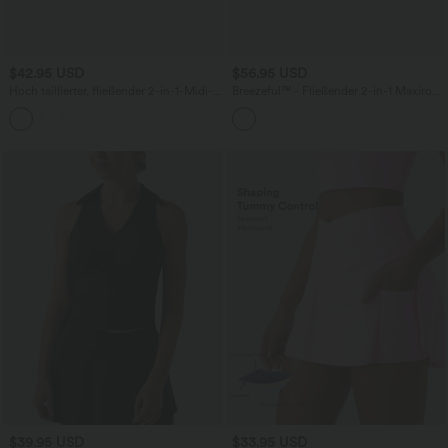
$42.95 USD
$56.95 USD
Hoch taillierter, fließender 2-in-1-Midi-
Breezeful™ - Fließender 2-in-1 Maxirock
Tanzrock mit Seitentasche
mit hohem Bund und Bauchkontrolle -
schnelltrocknend
$39.95 USD
$33.95 USD