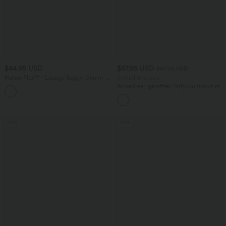
$44.95 USD
$57.95 USD
$67.95 USD
Halara Flex™ - Lässige Baggy-Denim-
limited time sale
Shorts mit hohem Crossover-Bund und
Ärmelloser, geraffter Party-Jumpsuit mit
mehreren Taschen
V-Ausschnitt, Seitentaschen und
unsichtbarem Reißverschluss - pipi-
praktisch
Sale
Sale