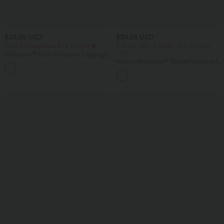
$25.95 USD
$39.95 USD
Extra Schnäppchen $23.49 USD
2 Stück -10%, 3 Stück -15%, 4 Stück
-20%
Softlyzero™ Plush Crossover Leggings
mit Taschen
Halara UltraSculpt™ Rückenfreies Lauf-
+16
Tanktop mit U-Ausschnitt und
überkreuztem, abgerundetem Saum