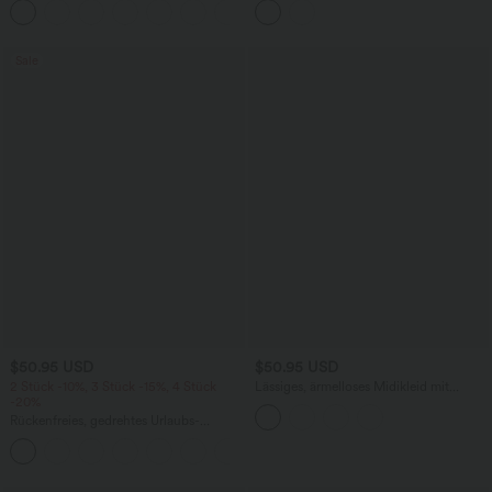
+8
Bindebändern, Streifen und InstantCool
Taschen und Ösen - schnelltrocknend,
- Easy Peezy Edition
7,6 cm
Sale
$50.95 USD
$50.95 USD
2 Stück -10%, 3 Stück -15%, 4 Stück
Lässiges, ärmelloses Midikleid mit
-20%
Rundhalsausschnitt, integriertem BH
und Rüschensaum
Rückenfreies, gedrehtes Urlaubs-
Maxikleid mit Seitentaschen und Schlitz
+8