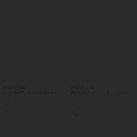
$42.95 USD
$42.95 USD
Halara Flex™ - Gewaschenes Tennis-
Plissierter 2-in-1-Tanz-Minirock mit
Tanktop aus elastischem Strick-Denim
eleganter Kontrastspitze, hohem Bund,
mit Stehkragen, Reißverschluss und
Bundtasche und asymmetrischem Saum
Cool Touch
Sale