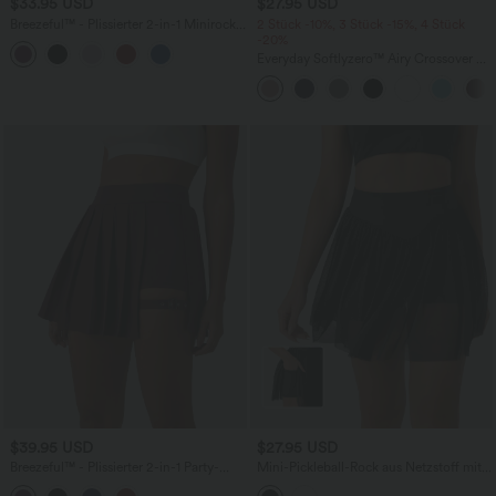
$33.95 USD
$27.95 USD
Breezeful™ - Plissierter 2-in-1 Minirock
2 Stück -10%, 3 Stück -15%, 4 Stück
mit hohem Bund, Taschen und
-20%
asymmetrischem Saum -
Everyday Softlyzero™ Airy Crossover 2-
schnelltrocknend, extralang
in-1-Mini-Tennisrock mit Seitentaschen-
Lucid
$39.95 USD
$27.95 USD
Breezeful™ - Plissierter 2-in-1 Party-
Mini-Pickleball-Rock aus Netzstoff mit
Minirock mit hohem Bund, Seitentasche
hoher Taille und Bauchkontrolle, 2-in-1,