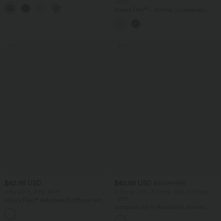
hohem Bund, Seitentasche,
-20%
Leopardenmuster und seitlichem
Halara Flex™ - Schmal zulaufende
Bindeband
Bürohose mit hohem Bund,
Seitentaschen und Waffelstoff
Sale
Sale
$42.95 USD
$42.95 USD
$50.95 USD
2 für 69 €, 3 für 99 €
2 Stück -10%, 3 Stück -15%, 4 Stück
-20%
Halara Flex™ dehnbare Stoffhose mit
hohem Bund, Waffelmuster,
Jumpsuit mit V-Ausschnitt, kurzen
+20
Seitentaschen und weitem Bein
Ärmeln, plissierten Seitentaschen und