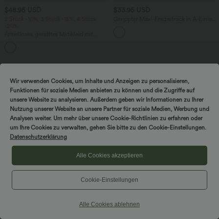
$48.95 USD
$33.95 USD
2 Stück -10%, 3 Stück -15%, 4 Stück
Gerippter Maxi-Freizeitrock in A-Linie
-20%
mit hohem Bund und Schlitzsaum
Ärmelloses, gerafftes Midikleid mit
eckigem Ausschnitt, integriertem BH
und überkreuztem Rückendesign
Wir verwenden Cookies, um Inhalte und Anzeigen zu personalisieren,
Hosen & Jogginghosen
Funktionen für soziale Medien anbieten zu können und die Zugriffe auf
unsere Website zu analysieren. Außerdem geben wir Informationen zu Ihrer
Kleider
Nutzung unserer Website an unsere Partner für soziale Medien, Werbung und
Analysen weiter. Um mehr über unsere Cookie-Richtlinien zu erfahren oder
Shorts & Radlerhosen
um Ihre Cookies zu verwalten, gehen Sie bitte zu den Cookie-Einstellungen.
Jeansstoff
Datenschutzerklärung
Leggings
Alle Cookies akzeptieren
Oberteile
Cookie-Einstellungen
Röcke
Overalls
Alle Cookies ablehnen