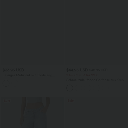
$33.95 USD
$44.95 USD
$48.95 USD
Lässiges Midikleid mit Kordelzug,
2 für 69 €, 3 für 99 €
Schlitz und geschwungenem Saum
Schmal zulaufende Golfhose aus Krepp
mit hohem Bund und Seitentaschen
Sale
Sale