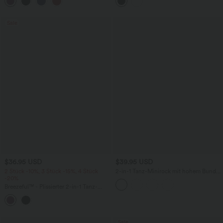
und verstellbarer Schnalle -
Seitentasche
schnelltrocknend
Sale
$36.95 USD
$39.95 USD
2 Stück -10%, 3 Stück -15%, 4 Stück
2-in-1 Tanz-Minirock mit hohem Bund,
-20%
Seitentasche, atmungsaktivem Mesh
und Stufensaum
Breezeful™ - Plissierter 2-in-1 Tanz-
Minirock mit hohem Crossover-Bund,
Bundtasche und asymmetrischem Saum
- schnelltrocknend
Sale