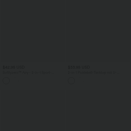
$42.95 USD
$33.95 USD
Softlyzero™ Airy - 2-in-1 Sport-
2-in-1 Pickleball-Tanktop mit U-
Minirock mit mittelhohem Bund,
Ausschnitt und Streifen
Seitentaschen, Kordelzug, InstantCool
und abgerundetem Saum