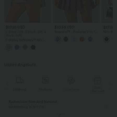
$27.95 USD
$33.95 USD
$27.95 
2 Stück -10%, 3 Stück -15%, 4
Breezeful™ - Plissierter 2-in-1
Mini-Pick
Stück -20%
Minirock mit hohem Bund,
Netzstoff
Taschen und asymmetrischem
Bauchkont
Everyday Softlyzero™ Airy
Saum - schnelltrocknend,
Seitentas
Crossover 2-in-1-Mini-
extralang
+25
Tennisrock mit Seitentaschen-
Lucid
Unsere Angebote
Gratis
Lieferung
Rückgabe
Gutscheine
k
Geschenk
Kostenloser Standard-Versand
bei Bestellung ab $77 USD