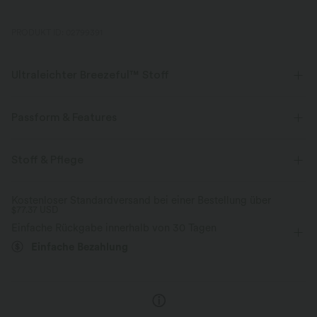
PRODUKT ID: 02799391
Ultraleichter Breezeful™ Stoff
Mache jede Bewegung mühelos. Dies ist unser leichtester Stoff, der
schnell trocknet, um zusätzlichen Komfort zu bieten.
Passform & Features
Vier-Wege-Stretch
Atmungsaktiv
Mittlerer Support
Innenshorts
flacher Bund
Stoff & Pflege
Tasche im hinteren Bund
Seitentaschen
Schlitz-Design
Ultraleichtgewicht
schnelltrocknend
Kostenloser Standardversand bei einer Bestellung über
$77.37 USD
Plissiert
überziehen
Tennis & Pickleball
Mini
Feuchtigkeitsableitend
Einfache Rückgabe innerhalb von 30 Tagen
mit hohem Bund
Vier-Wege-Stretch
A-Linie
Einfache Bezahlung