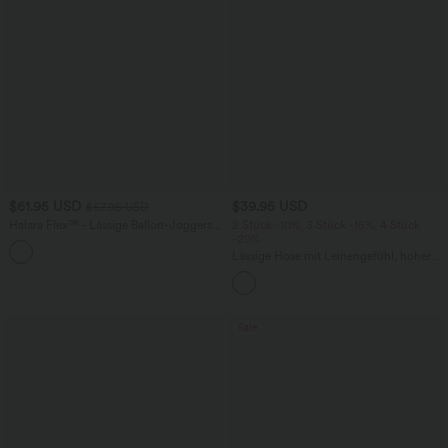
$61.95 USD
$39.95 USD
$67.95 USD
Halara Flex™ - Lässige Ballon-Joggers
2 Stück -10%, 3 Stück -15%, 4 Stück
aus Denim mit mittelhohem Bund und
-20%
mehreren Taschen
Lässige Hose mit Leinengefühl, hoher
Taille, Kordelzug an der Seite und
weitem Bein
Sale