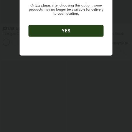
Or
Stay here
, after choosing this option, some
products may no longer be available for delivery
to your location.
$31.95 USD
$39.95 USD
YES
Lässiges Oberteil mit
2 Stück -10%, 3 Stück -15%, 4 Stück
Rundhalsausschnitt und
-20%
+1
Fledermausärmeln
Fließende hosenrock in Leinenoptik mit
mittelhohem Bund, Seitentaschen und
weitem Bein