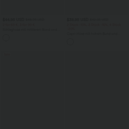
$44.95 USD
$38.95 USD
$48.95 USD
$42.95 USD
2 für 69 €, 3 für 99 €
2 Stück -10%, 3 Stück -15%, 4 Stück
-20%
Schlaghose mit mittlerem Bund und
seitlichen Reißverschlusstaschen
Capri-Hose mit hohem Bund und
+12
Seitentaschen - leinenähnliches Material
Sale