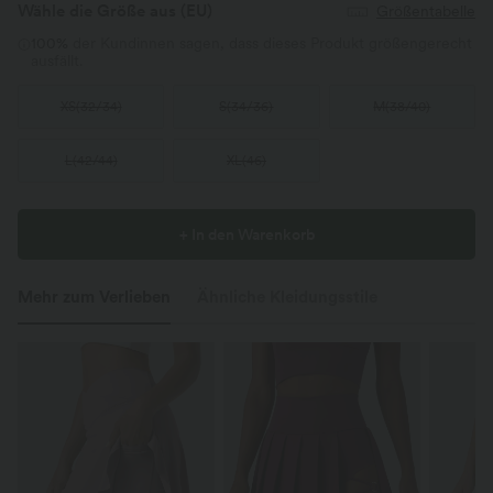
Wähle die Größe aus
(EU)
Größentabelle
100%
der Kundinnen sagen, dass dieses Produkt größengerecht
ausfällt.
XS
(
32/34
)
S
(
34/36
)
M
(
38/40
)
L
(
42/44
)
XL
(
46
)
+ In den Warenkorb
Mehr zum Verlieben
Ähnliche Kleidungsstile