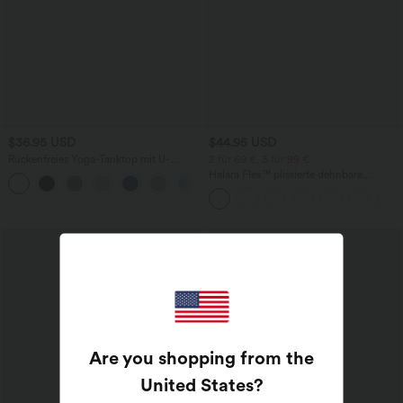
$36.95 USD
$44.95 USD
Rückenfreies Yoga-Tanktop mit U-
2 für 69 €, 3 für 99 €
Ausschnitt, überkreuzten Trägern und
Halara Flex™ plissierte dehnbare
abgerundetem Saum
Stoffhose mit hohem Bund,
Seitentaschen und geradem Bein
Sale
Are you shopping from the
United States
?