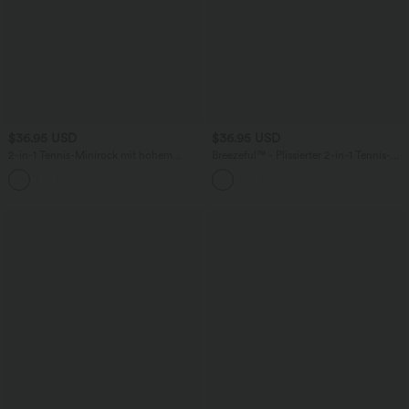
$36.95 USD
$36.95 USD
2-in-1 Tennis-Minirock mit hohem
Breezeful™ - Plissierter 2-in-1 Tennis-
Crossover-Bund, Seitentaschen, Streifen
Minirock mit hohem Crossover-Bund
und abgerundetem Saum
und mehreren Taschen -
schnelltrocknend