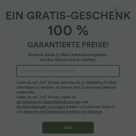
EIN GRATIS-GESCHENK
Breezeful™*
100 %
Breezeful™ - Plissierter 2-in-1 Mini-Tennisrock
mit hohem Bund, Seitentaschen und
Bauchkontrolle - schnelltrocknend
4.3
(
3
)
GARANTIERTE PREISE!
$29.95 USD
$44.95 USD
Einfach deine E-Mail-Adresse eingeben,
um das Glücksrad zu drehen.
Indem du auf „los!“ klicken, stimmen du zu, Marketing-E-Mails
über Halara zu erhalten. du können Ihre Zustimmung jederzeit
widerrufen.
Indem du auf „los!“ klicken, haben du
die Allgemeinen Geschäftsbedingungen
und
die Aktivitätsregeln von Halara
gelesen und stimmen ihnen zu
und
erkennen die Datenschutzrichtlinie von Halara an
.
los!