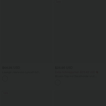
Sale
$64.95 USD
$25.95 USD
Lässige Jeans aus Lyocell mit
Extra Schnäppchen $23.49 USD
mittelhohem Bund, mehreren Taschen
Blusen-Top mit Neckholder und
und Kordelzug
Schlüssellochausschnitt, plissiert,
ärmellos, abgerundeter Saum
Sale