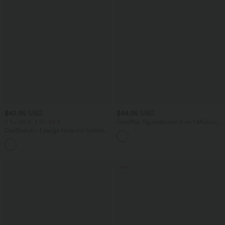
$42.95 USD
$44.95 USD
2 für 69 €, 3 für 99 €
Geraffter, figurbetonter 2-in-1 Midirock
aus Kunstleder mit hohem Bund und
DayStretch - Lässige Hose mit hohem
abgerundetem Saum
Bund, Seitentaschen und Barrel-Leg
+5
Sale