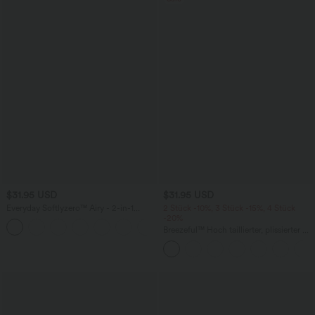
$31.95 USD
$31.95 USD
Everyday Softlyzero™ Airy - 2-in-1
2 Stück -10%, 3 Stück -15%, 4 Stück
Tennisrock mit hohem Bund,
-20%
Seitentaschen und InstantCool -
Breezeful™ Hoch taillierter, plissierter 2-
UPF50+
in-1-Mini-Tanzrock mit Seiten- und
Gesäßtasche, asymmetrischem Saum
und schnelltrocknendem Schnitt