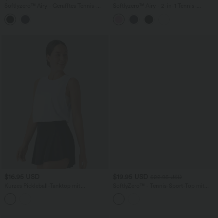
Softlyzero™ Airy - Gerafftes Tennis-
Softlyzero™ Airy - 2-in-1 Tennis-
Sport-Top mit Racerback und
Minirock mit hohem Crossover-Bund,
InstantCool - UPF50+
Seitentaschen, Bauchkontrolle und
InstantCool - UPF50+
$16.95 USD
$19.95 USD
$22.95 USD
Kurzes Pickleball-Tanktop mit
SoftlyZero™ - Tennis-Sport-Top mit
Rundhalsausschnitt und gebogenem
kurzen Ärmeln und Farbblock-Design -
Saum
schnelltrocknend