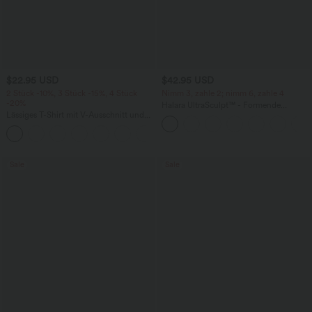
$22.95 USD
$42.95 USD
2 Stück -10%, 3 Stück -15%, 4 Stück
Nimm 3, zahle 2; nimm 6, zahle 4
-20%
Halara UltraSculpt™ - Formende
Lässiges T-Shirt mit V-Ausschnitt und
Workout-Leggings mit hohem Bund,
kurzen Ärmeln
Seitentaschen, Booty-Scrunch und
+9
Bauchkontrolle
Sale
Sale