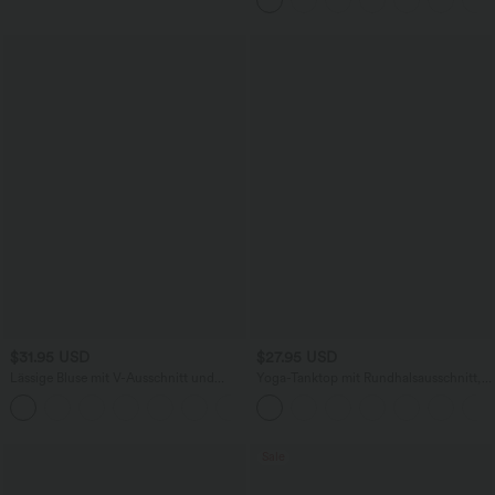
weitem Bein, fließendem Waffelmuster
$31.95 USD
$27.95 USD
Lässige Bluse mit V-Ausschnitt und
Yoga-Tanktop mit Rundhalsausschnitt,
kurzen Puffärmeln
Rüschen und InstantCool
Sale