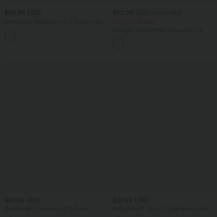
$56.95 USD
$52.95 USD
$61.95 USD
Ärmelloses Midikleid mit V-Ausschnitt,
limited time sale
Seitentaschen und Reißverschluss
Lässiger, rückenfreier Jumpsuit mit
Seitentaschen
$67.95 USD
$27.95 USD
Ärmelloser Jumpsuit mit U-Boot-
SoftlyZero™ - 2-in-1 Yoga-Shorts mit
Ausschnitt, Seitentaschen, seitlichen
hohem Crossover-Bund, mehreren