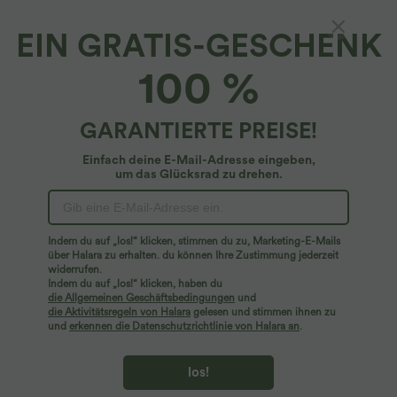
EIN GRATIS-GESCHENK
Breezeful™*
100 %
Breezeful™ - Ärmelloser Trainings-Jumpsuit
mit Seitentaschen - schnelltrocknend
4.4
(
16
)
GARANTIERTE PREISE!
$44.95 USD
Einfach deine E-Mail-Adresse eingeben,
um das Glücksrad zu drehen.
Indem du auf „los!“ klicken, stimmen du zu, Marketing-E-Mails
über Halara zu erhalten. du können Ihre Zustimmung jederzeit
widerrufen.
Indem du auf „los!“ klicken, haben du
die Allgemeinen Geschäftsbedingungen
und
die Aktivitätsregeln von Halara
gelesen und stimmen ihnen zu
und
erkennen die Datenschutzrichtlinie von Halara an
.
los!