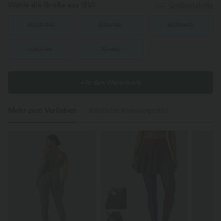
Wähle die Größe aus
(EU)
Größentabelle
XS
(
32/34
)
S
(
34/36
)
M
(
38/40
)
L
(
42/44
)
XL
(
46
)
+ In den Warenkorb
Mehr zum Verlieben
Ähnliche Kleidungsstile