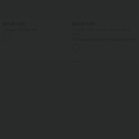
$31.95 USD
$39.95 USD
Lässiges Oberteil mit
2 Stück -10%, 3 Stück -15%, 4 Stück
Rundhalsausschnitt und
-20%
+1
Fledermausärmeln
Fließende hosenrock in Leinenoptik mit
mittelhohem Bund, Seitentaschen und
weitem Bein
Sale