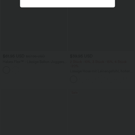
$61.95 USD
$39.95 USD
$67.95 USD
Halara Flex™ - Lässige Ballon-Joggers
2 Stück -10%, 3 Stück -15%, 4 Stück
aus Denim mit mittelhohem Bund und
-20%
mehreren Taschen
Lässige Hose mit Leinengefühl, hoher
Taille, Kordelzug an der Seite und
weitem Bein
Sale