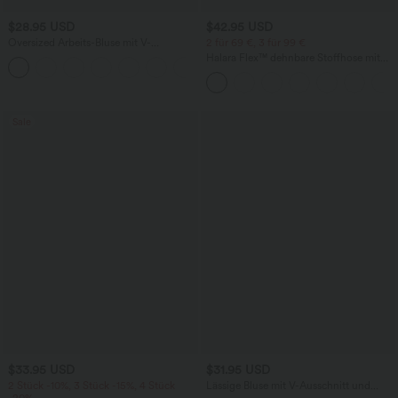
$28.95 USD
$42.95 USD
Oversized Arbeits-Bluse mit V-
2 für 69 €, 3 für 99 €
Ausschnitt und kurzen Ärmeln -
Halara Flex™ dehnbare Stoffhose mit
+1
knitterfrei
hohem Bund, Waffelmuster,
Seitentaschen und weitem Bein
Sale
$33.95 USD
$31.95 USD
2 Stück -10%, 3 Stück -15%, 4 Stück
Lässige Bluse mit V-Ausschnitt und