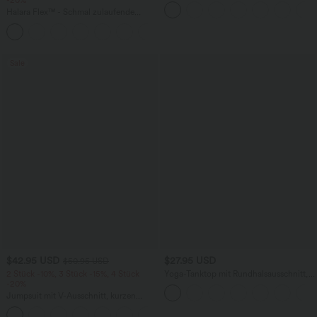
-20%
kurzen Puffärmeln
Halara Flex™ - Schmal zulaufende
Bürohose mit hohem Bund,
+8
Seitentaschen und Waffelstoff
Sale
$42.95 USD
$27.95 USD
$50.95 USD
2 Stück -10%, 3 Stück -15%, 4 Stück
Yoga-Tanktop mit Rundhalsausschnitt,
-20%
Rüschen und InstantCool
Jumpsuit mit V-Ausschnitt, kurzen
Ärmeln, plissierten Seitentaschen und
+5
weitem Bein, fließendem Waffelmuster