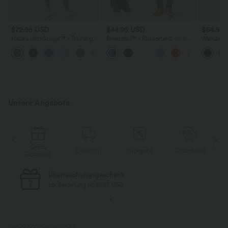
$72.95 USD
$44.95 USD
$64.95
Halara UltraSculpt™ - Trainings-
Breezeful™ - Plissierter 2-in-1
Wande-Ca
Jumpsuit mit V-Ausschnitt,
Minirock mit hohem Bund,
mehreren
+10
Seitentaschen und
integrierten Leggings,
Bauchkontrolle - Po-Lifting
Bundtasche und
kontrastierendem Netzgewebe -
schnelltrocknend
Unsere Angebote
Gratis
Lieferung
Rückgabe
Gutscheine
k
Geschenk
Kostenloser Standard-Versand
bei Bestellung ab $77 USD