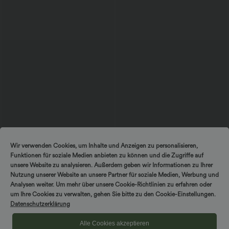
$31.95 USD
$44.95 USD
$48.95 USD
Wir verwenden Cookies, um Inhalte und Anzeigen zu personalisieren,
2 Stück -10%, 3 Stück -15%, 4 Stück
2 für 69 €, 3 für 99 €
Funktionen für soziale Medien anbieten zu können und die Zugriffe auf
-20%
Schmal zulaufende Golfhose aus Krepp
Softlyzero™ Airy - 2-in-1 Yoga-Shorts
mit hohem Bund und Seitentaschen
unsere Website zu analysieren. Außerdem geben wir Informationen zu Ihrer
mit superhohem Bund, mehreren
Nutzung unserer Website an unsere Partner für soziale Medien, Werbung und
+23
Taschen und InstantCool - 17,78 cm
Analysen weiter. Um mehr über unsere Cookie-Richtlinien zu erfahren oder
um Ihre Cookies zu verwalten, gehen Sie bitte zu den Cookie-Einstellungen.
Sale
Datenschutzerklärung
Alle Cookies akzeptieren