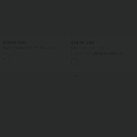
$36.95 USD
$44.95 USD
Rückenfreies Yoga-Tanktop mit U-
2 für 69 €, 3 für 99 €
Ausschnitt, überkreuzten Trägern und
Halara Flex™ plissierte dehnbare
abgerundetem Saum
Stoffhose mit hohem Bund,
Seitentaschen und geradem Bein
Sale