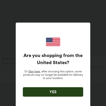
Are you shopping from the
$42.95 USD
$42.95 USD
United States
?
Breezeful™ Schnelltrocknender
2 für 69 €, 3 für 99 €
Arbeitshemd-Bodysuit mit V-Ausschnitt
DayStretch - Lässige Hose mit hohem
und langen Ärmeln
Bund, Seitentaschen und Barrel-Leg
Or
Stay here
, after choosing this option, some
products may no longer be available for delivery
to your location.
Sale
YES