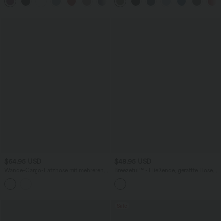
Bundtasche und kontrastierendem
Seitentaschen und Bauchkontrolle - Po-
Netzgewebe - schnelltrocknend
Lifting
$64.95 USD
$48.95 USD
Wande-Cargo-Latzhose mit mehreren
Breezeful™ - Fließende, geraffte Hose
Taschen und Gürtel
mit hohem Bund, Seitentaschen und
Bindeband vorne - schnelltrocknend
Sale