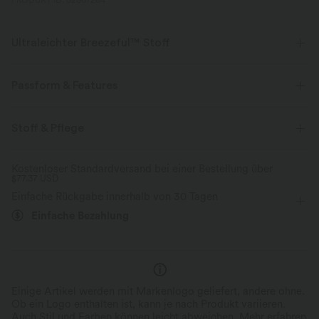
PRODUKT ID: 02807264
Ultraleichter Breezeful™ Stoff
Mache jede Bewegung mühelos. Dies ist unser leichtester Stoff, der
schnell trocknet, um zusätzlichen Komfort zu bieten.
Passform & Features
Vier-Wege-Stretch
Atmungsaktiv
Seitentaschen
überkreuzter Rücken
Rundhalsausschnitt
Stoff & Pflege
Crossover
Cut-Outs
Workout
Knöchellänge
Ultraleichtgewicht
schnelltrocknend
Kostenloser Standardversand bei einer Bestellung über
$77.37 USD
ärmellos
Mittlere Dehnung
Vier-Wege-Stretch
Feuchtigkeitsableitend
Einfache Rückgabe innerhalb von 30 Tagen
Jumpsuit
Einfache Bezahlung
Einige Artikel werden mit Markenlogo geliefert, andere ohne.
Ob ein Logo enthalten ist, kann je nach Produkt variieren.
Auch Stil und Farben können leicht abweichen.
Mehr erfahren