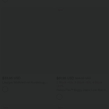
Sale
$33.95 USD
$61.95 USD
$64.95 USD
Lässiges Midikleid mit Kordelzug,
2 Stück -10%, 3 Stück -15%, 4 Stück
Schlitz und geschwungenem Saum
-20%
Halara Flex™ Baggy Jeans Low Rise mit
Knopf und Reißverschluss, mehreren
Taschen, weitem Bein
Sale
Sale